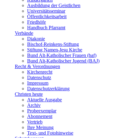
Ausbildung der Geistlichen
Universitätsseminar
Öffentlichkeitsarbeit
Friedhöfe
Handbuch Pfarramt
Verbände
Diakonie
Bischof-Reinkens-Stiftung
Stiftung Namen-Jesu Kirche
Bund Alt-Katholischer Frauen (baf)
Bund Alt-Katholischer Jugend (BAJ)
Recht & Verordnungen
Kirchenrecht
Datenschutz
Impressum
Datenschutzerklärung
Christen heute
Aktuelle Ausgabe
Archiv
Probeexemplar
Abonnement
Vertrieb
Ihre Meinung
Text- und Fotohinweise