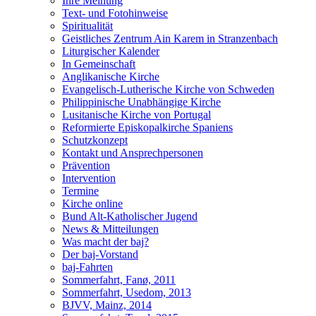
Ihre Meinung
Text- und Fotohinweise
Spiritualität
Geistliches Zentrum Ain Karem in Stranzenbach
Liturgischer Kalender
In Gemeinschaft
Anglikanische Kirche
Evangelisch-Lutherische Kirche von Schweden
Philippinische Unabhängige Kirche
Lusitanische Kirche von Portugal
Reformierte Episkopalkirche Spaniens
Schutzkonzept
Kontakt und Ansprechpersonen
Prävention
Intervention
Termine
Kirche online
Bund Alt-Katholischer Jugend
News & Mitteilungen
Was macht der baj?
Der baj-Vorstand
baj-Fahrten
Sommerfahrt, Fanø, 2011
Sommerfahrt, Usedom, 2013
BJVV, Mainz, 2014