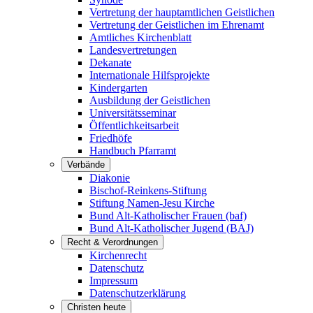
Vertretung der hauptamtlichen Geistlichen
Vertretung der Geistlichen im Ehrenamt
Amtliches Kirchenblatt
Landesvertretungen
Dekanate
Internationale Hilfsprojekte
Kindergarten
Ausbildung der Geistlichen
Universitätsseminar
Öffentlichkeitsarbeit
Friedhöfe
Handbuch Pfarramt
Verbände
Diakonie
Bischof-Reinkens-Stiftung
Stiftung Namen-Jesu Kirche
Bund Alt-Katholischer Frauen (baf)
Bund Alt-Katholischer Jugend (BAJ)
Recht & Verordnungen
Kirchenrecht
Datenschutz
Impressum
Datenschutzerklärung
Christen heute