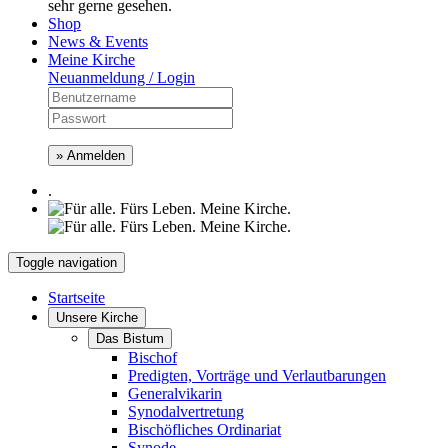
sehr gerne gesehen.
Shop
News & Events
Meine Kirche
Neuanmeldung / Login
» Anmelden
.
Toggle navigation
Startseite
Unsere Kirche
Das Bistum
Bischof
Predigten, Vorträge und Verlautbarungen
Generalvikarin
Synodalvertretung
Bischöfliches Ordinariat
Synode