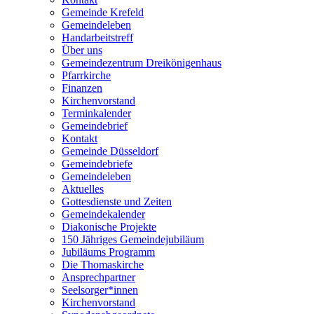
Gemeinde Krefeld
Gemeindeleben
Handarbeitstreff
Über uns
Gemeindezentrum Dreikönigenhaus
Pfarrkirche
Finanzen
Kirchenvorstand
Terminkalender
Gemeindebrief
Kontakt
Gemeinde Düsseldorf
Gemeindebriefe
Gemeindeleben
Aktuelles
Gottesdienste und Zeiten
Gemeindekalender
Diakonische Projekte
150 Jähriges Gemeindejubiläum
Jubiläums Programm
Die Thomaskirche
Ansprechpartner
Seelsorger*innen
Kirchenvorstand