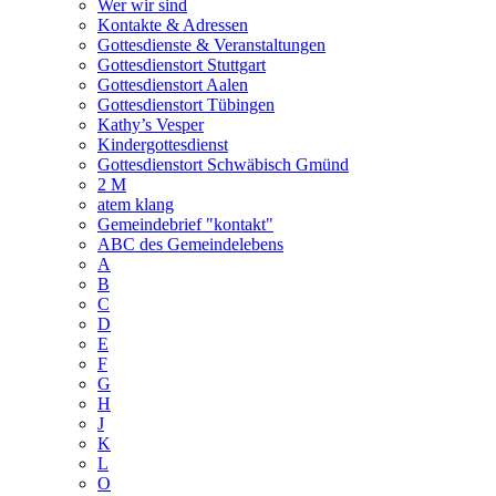
Wer wir sind
Kontakte & Adressen
Gottesdienste & Veranstaltungen
Gottesdienstort Stuttgart
Gottesdienstort Aalen
Gottesdienstort Tübingen
Kathy’s Vesper
Kindergottesdienst
Gottesdienstort Schwäbisch Gmünd
2 M
atem klang
Gemeindebrief "kontakt"
ABC des Gemeindelebens
A
B
C
D
E
F
G
H
J
K
L
O