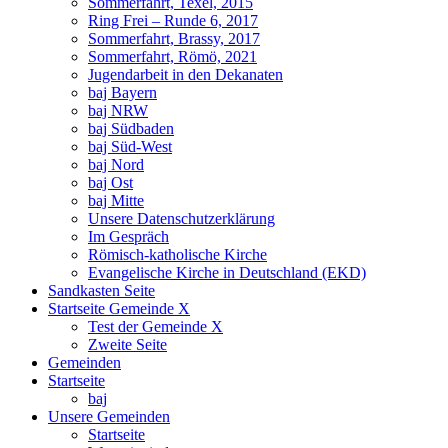
Sommerfahrt, Texel, 2015
Ring Frei – Runde 6, 2017
Sommerfahrt, Brassy, 2017
Sommerfahrt, Römö, 2021
Jugendarbeit in den Dekanaten
baj Bayern
baj NRW
baj Südbaden
baj Süd-West
baj Nord
baj Ost
baj Mitte
Unsere Datenschutzerklärung
Im Gespräch
Römisch-katholische Kirche
Evangelische Kirche in Deutschland (EKD)
Sandkasten Seite
Startseite Gemeinde X
Test der Gemeinde X
Zweite Seite
Gemeinden
Startseite
baj
Unsere Gemeinden
Startseite