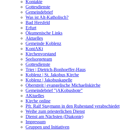
Kontakte
Gottesdienste
Gemeindebrief
Was ist Alt-Katholisch?
Bad Hersfeld
Erfurt
Ökumenische Links
Aktuelles
Gemeinde Koblenz
KontAKt
Kirchenvorstand
Seelsorgeteam
Gottesdienste
Trier | Dietrich-Bonhoeffer-Haus
Koblenz | St. Jakobus Kirche
Koblenz | Jakobuskapelle
Oberstreit | evangelische Michaeliskirche
Gemeindebrief "jAKobusbote"
AKtuelles
Kirche online
Pfr. Ralf Staymann in den Ruhestand verabschiedet
Weihe zum priesterlichen Dienst
Dienst am Nächsten (Diakonie)
Impressum
Gruppen und Initiativen