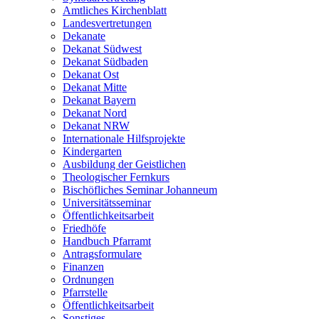
Amtliches Kirchenblatt
Landesvertretungen
Dekanate
Dekanat Südwest
Dekanat Südbaden
Dekanat Ost
Dekanat Mitte
Dekanat Bayern
Dekanat Nord
Dekanat NRW
Internationale Hilfsprojekte
Kindergarten
Ausbildung der Geistlichen
Theologischer Fernkurs
Bischöfliches Seminar Johanneum
Universitätsseminar
Öffentlichkeitsarbeit
Friedhöfe
Handbuch Pfarramt
Antragsformulare
Finanzen
Ordnungen
Pfarrstelle
Öffentlichkeitsarbeit
Sonstiges