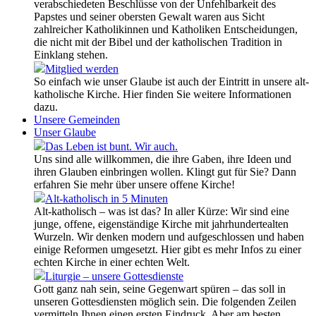
verabschiedeten Beschlüsse von der Unfehlbarkeit des
Papstes und seiner obersten Gewalt waren aus Sicht
zahlreicher Katholikinnen und Katholiken Entscheidungen,
die nicht mit der Bibel und der katholischen Tradition in
Einklang stehen.
Mitglied werden
So einfach wie unser Glaube ist auch der Eintritt in unsere alt-
katholische Kirche. Hier finden Sie weitere Informationen
dazu.
Unsere Gemeinden
Unser Glaube
Das Leben ist bunt. Wir auch.
Uns sind alle willkommen, die ihre Gaben, ihre Ideen und
ihren Glauben einbringen wollen. Klingt gut für Sie? Dann
erfahren Sie mehr über unsere offene Kirche!
Alt-katholisch in 5 Minuten
Alt-katholisch – was ist das? In aller Kürze: Wir sind eine
junge, offene, eigenständige Kirche mit jahrhundertealten
Wurzeln. Wir denken modern und aufgeschlossen und haben
einige Reformen umgesetzt. Hier gibt es mehr Infos zu einer
echten Kirche in einer echten Welt.
Liturgie – unsere Gottesdienste
Gott ganz nah sein, seine Gegenwart spüren – das soll in
unseren Gottesdiensten möglich sein. Die folgenden Zeilen
vermitteln Ihnen einen ersten Eindruck. Aber am besten