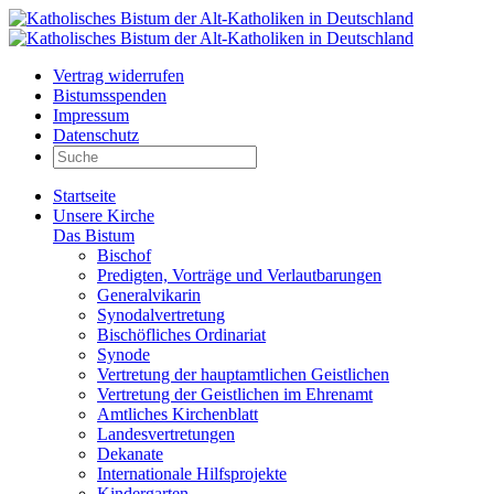
Vertrag widerrufen
Bistumsspenden
Impressum
Datenschutz
Startseite
Unsere Kirche
Das Bistum
Bischof
Predigten, Vorträge und Verlautbarungen
Generalvikarin
Synodalvertretung
Bischöfliches Ordinariat
Synode
Vertretung der hauptamtlichen Geistlichen
Vertretung der Geistlichen im Ehrenamt
Amtliches Kirchenblatt
Landesvertretungen
Dekanate
Internationale Hilfsprojekte
Kindergarten