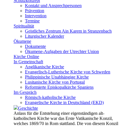
Schutzkonzept
Kontakt und Ansprechpersonen
Prävention
Intervention
Termine
Spiritualität
Geistliches Zentrum Ain Karem in Stranzenbach
Liturgischer Kalender
Ökumene
Dokumente
Ökumene-Aufgaben der Utrechter Union
Kirche Online
In Gemeinschaft
Anglikanische Kirche
Evangelisch-Lutherische Kirche von Schweden
Philippinische Unabhängige Kirche
Lusitanische Kirche von Portugal
Reformierte Episkopalkirche Spaniens
Im Gespräch
Römisch-katholische Kirche
Evangelische Kirche in Deutschland (EKD)
Geschichte
Anlass für die Entstehung einer eigenständigen alt-
katholischen Kirche war das Erste Vatikanische Konzil,
welches 1869/70 in Rom stattfand. Die von diesem Konzil