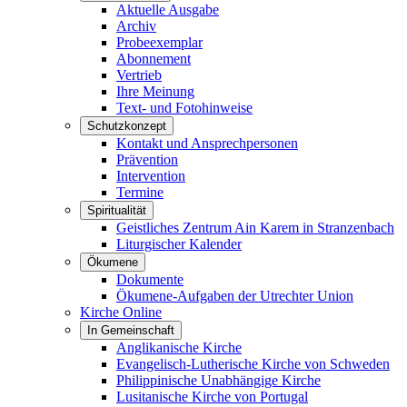
Aktuelle Ausgabe
Archiv
Probeexemplar
Abonnement
Vertrieb
Ihre Meinung
Text- und Fotohinweise
Schutzkonzept
Kontakt und Ansprechpersonen
Prävention
Intervention
Termine
Spiritualität
Geistliches Zentrum Ain Karem in Stranzenbach
Liturgischer Kalender
Ökumene
Dokumente
Ökumene-Aufgaben der Utrechter Union
Kirche Online
In Gemeinschaft
Anglikanische Kirche
Evangelisch-Lutherische Kirche von Schweden
Philippinische Unabhängige Kirche
Lusitanische Kirche von Portugal