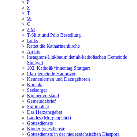
P
S
T
W
Q
2 M
T-Shirt und Polo Bestellung
Links
Rettet die Katharinenkirche
Archiv
Instagram-Linkbaum der alt-katholischen Gemeinde
Stuttgart
102. Katholik*innentag Stuttgart
Pfarrgemeinde Hannover
Kennenlernen und Dazugehören
Kontakt
Seelsorger
Kirchenvorstand
Gemeindebrief
Spiritualität
Das Herzensgebet
Laudes (Morgengebet)
Gottesdienste
Kindergottesdienste
Gottesdienste in der niedersächsischen Diaspora