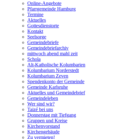
Online-Angebote
Pfarrgemeinde Hamburg
Termine
Aktuelles
Gottesdienstorte
Kontakt
Seelsorge
Gemeindebriefe
Gemeindebriefarchiv
mittwoch abend mahl zeit
Schola
Alt-Katholische Kolumbarien
Kolumbarium Norderstedt
Kolumbarium Zeven
Spendenkonto der Gemeinde
Gemeinde Karlsruhe
Aktuelles und Gemeindebrief
Gemeindeleben
Wer sind wir?
Taizé bei uns
Donnerstag mit Tiefgang
Gruppen und Kreise
Kirchenvorstand
Kirchengebäude
Zu vermieten!