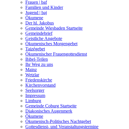
Frauen | baf
Familien und Kinder
Jugend | baj
Ökumene
Der hl. Jakobus
Gemeinde Wiesbaden Startseite
Gemeindebrief
Geistliche Angebote
Ökumenisches Morgengebet
Taizégebet
Ökumenischer Frauengottesdienst
Bibel-Teilen
Ihr Weg zu uns
Mainz
Wetzlar
Friedenskirche
Kirchenvorstand
Seelsorger
Impressum
Limburg
Gemeinde Coburg Startseite
Diakonisches Augenmerk
Ökumene
Ökumenisch-Politisches Nachtgebet
Gottesdienst- und Veranstaltungstermine