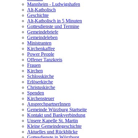
Mannheim - Ludwigshafen
Alt-Katholisch
Geschichte
Alt-Katholisch in 5 Minuten
Gottesdienste und Termine
Gemeindebriefe
Gemeindeleben
Ministranten
Kirchenkaffee
Power People
Offener Tanzkreis
Frauen
Kirchen
Schlosskirche
Erlöserkirche
Christuskirche
Spenden
Kirchensteuer
AnsprechpartnerInnen
Gemeinde Würzburg Startseite
Kontakt und Bankverbindung
Unsere Kapelle St. Martin
Kleine Gemeindegeschichte
Aktuelles und Rückblicke
Gottesdienste in Würzburg