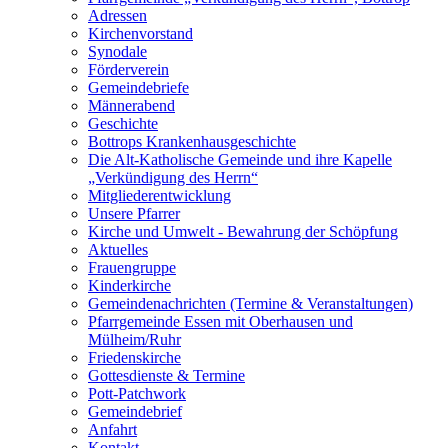
Adressen
Kirchenvorstand
Synodale
Förderverein
Gemeindebriefe
Männerabend
Geschichte
Bottrops Krankenhausgeschichte
Die Alt-Katholische Gemeinde und ihre Kapelle
„Verkündigung des Herrn“
Mitgliederentwicklung
Unsere Pfarrer
Kirche und Umwelt - Bewahrung der Schöpfung
Aktuelles
Frauengruppe
Kinderkirche
Gemeindenachrichten (Termine & Veranstaltungen)
Pfarrgemeinde Essen mit Oberhausen und
Mülheim/Ruhr
Friedenskirche
Gottesdienste & Termine
Pott-Patchwork
Gemeindebrief
Anfahrt
Kontakt