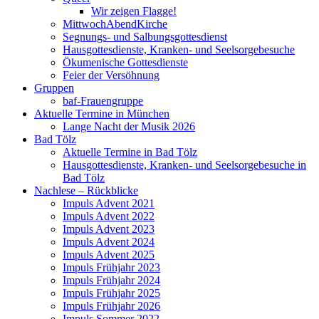
Wir zeigen Flagge!
MittwochAbendKirche
Segnungs- und Salbungsgottesdienst
Hausgottesdienste, Kranken- und Seelsorgebesuche
Ökumenische Gottesdienste
Feier der Versöhnung
Gruppen
baf-Frauengruppe
Aktuelle Termine in München
Lange Nacht der Musik 2026
Bad Tölz
Aktuelle Termine in Bad Tölz
Hausgottesdienste, Kranken- und Seelsorgebesuche in
Bad Tölz
Nachlese – Rückblicke
Impuls Advent 2021
Impuls Advent 2022
Impuls Advent 2023
Impuls Advent 2024
Impuls Advent 2025
Impuls Frühjahr 2023
Impuls Frühjahr 2024
Impuls Frühjahr 2025
Impuls Frühjahr 2026
Impuls Sommer 2022