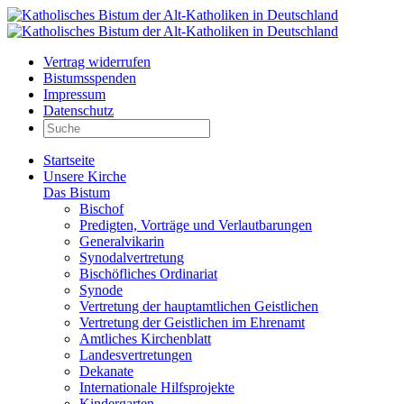
Vertrag widerrufen
Bistumsspenden
Impressum
Datenschutz
Startseite
Unsere Kirche
Das Bistum
Bischof
Predigten, Vorträge und Verlautbarungen
Generalvikarin
Synodalvertretung
Bischöfliches Ordinariat
Synode
Vertretung der hauptamtlichen Geistlichen
Vertretung der Geistlichen im Ehrenamt
Amtliches Kirchenblatt
Landesvertretungen
Dekanate
Internationale Hilfsprojekte
Kindergarten