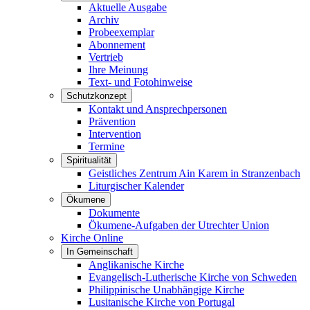
Aktuelle Ausgabe
Archiv
Probeexemplar
Abonnement
Vertrieb
Ihre Meinung
Text- und Fotohinweise
Schutzkonzept
Kontakt und Ansprechpersonen
Prävention
Intervention
Termine
Spiritualität
Geistliches Zentrum Ain Karem in Stranzenbach
Liturgischer Kalender
Ökumene
Dokumente
Ökumene-Aufgaben der Utrechter Union
Kirche Online
In Gemeinschaft
Anglikanische Kirche
Evangelisch-Lutherische Kirche von Schweden
Philippinische Unabhängige Kirche
Lusitanische Kirche von Portugal