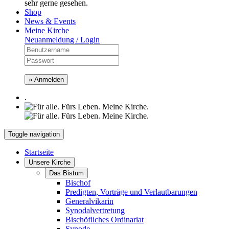
sehr gerne gesehen.
Shop
News & Events
Meine Kirche
Neuanmeldung / Login
» Anmelden
.
Toggle navigation
Startseite
Unsere Kirche
Das Bistum
Bischof
Predigten, Vorträge und Verlautbarungen
Generalvikarin
Synodalvertretung
Bischöfliches Ordinariat
Synode