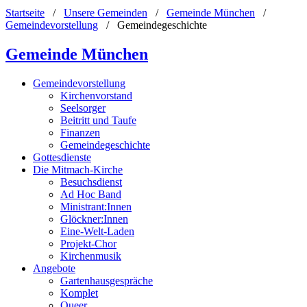
Startseite
/
Unsere Gemeinden
/
Gemeinde München
/
Gemeindevorstellung
/
Gemeindegeschichte
Gemeinde München
Gemeindevorstellung
Kirchenvorstand
Seelsorger
Beitritt und Taufe
Finanzen
Gemeindegeschichte
Gottesdienste
Die Mitmach-Kirche
Besuchsdienst
Ad Hoc Band
Ministrant:Innen
Glöckner:Innen
Eine-Welt-Laden
Projekt-Chor
Kirchenmusik
Angebote
Gartenhausgespräche
Komplet
Queer