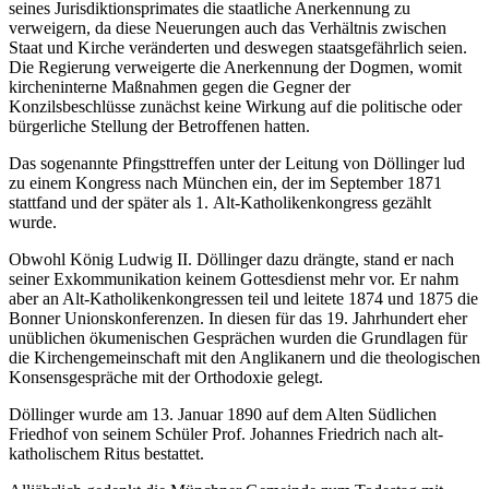
seines Jurisdiktionsprimates die staatliche Anerkennung zu
verweigern, da diese Neuerungen auch das Verhältnis zwischen
Staat und Kirche veränderten und deswegen staatsgefährlich seien.
Die Regierung verweigerte die Anerkennung der Dogmen, womit
kircheninterne Maßnahmen gegen die Gegner der
Konzilsbeschlüsse zunächst keine Wirkung auf die politische oder
bürgerliche Stellung der Betroffenen hatten.
Das sogenannte Pfingsttreffen unter der Leitung von Döllinger lud
zu einem Kongress nach München ein, der im September 1871
stattfand und der später als 1. Alt-Katholikenkongress gezählt
wurde.
Obwohl König Ludwig II. Döllinger dazu drängte, stand er nach
seiner Exkommunikation keinem Gottesdienst mehr vor. Er nahm
aber an Alt-Katholikenkongressen teil und leitete 1874 und 1875 die
Bonner Unionskonferenzen. In diesen für das 19. Jahrhundert eher
unüblichen ökumenischen Gesprächen wurden die Grundlagen für
die Kirchengemeinschaft mit den Anglikanern und die theologischen
Konsensgespräche mit der Orthodoxie gelegt.
Döllinger wurde am 13. Januar 1890 auf dem Alten Südlichen
Friedhof von seinem Schüler Prof. Johannes Friedrich nach alt-
katholischem Ritus bestattet.