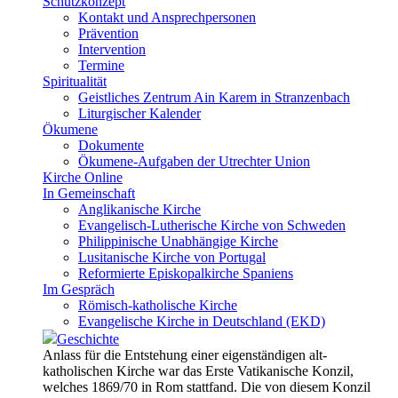
Schutzkonzept
Kontakt und Ansprechpersonen
Prävention
Intervention
Termine
Spiritualität
Geistliches Zentrum Ain Karem in Stranzenbach
Liturgischer Kalender
Ökumene
Dokumente
Ökumene-Aufgaben der Utrechter Union
Kirche Online
In Gemeinschaft
Anglikanische Kirche
Evangelisch-Lutherische Kirche von Schweden
Philippinische Unabhängige Kirche
Lusitanische Kirche von Portugal
Reformierte Episkopalkirche Spaniens
Im Gespräch
Römisch-katholische Kirche
Evangelische Kirche in Deutschland (EKD)
Geschichte
Anlass für die Entstehung einer eigenständigen alt-
katholischen Kirche war das Erste Vatikanische Konzil,
welches 1869/70 in Rom stattfand. Die von diesem Konzil