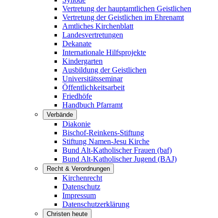
Vertretung der hauptamtlichen Geistlichen
Vertretung der Geistlichen im Ehrenamt
Amtliches Kirchenblatt
Landesvertretungen
Dekanate
Internationale Hilfsprojekte
Kindergarten
Ausbildung der Geistlichen
Universitätsseminar
Öffentlichkeitsarbeit
Friedhöfe
Handbuch Pfarramt
Verbände
Diakonie
Bischof-Reinkens-Stiftung
Stiftung Namen-Jesu Kirche
Bund Alt-Katholischer Frauen (baf)
Bund Alt-Katholischer Jugend (BAJ)
Recht & Verordnungen
Kirchenrecht
Datenschutz
Impressum
Datenschutzerklärung
Christen heute