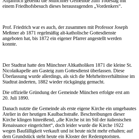
Alljährlich gedenkt die Münchner Gemeinde zum Todestag mit
einem Friedhofsbesuch dieses herausragenden „Vordenkers“.
Prof. Friedrich war es auch, der zusammen mit Professor Joseph
Meßmer ab 1871 regelmäßig alt-katholische Gottesdienste
angeboten hat, bis 1872 ein eigener Pfarrer angestellt werden
konnte.
Der Stadtrat hatte den Münchner Altkatholiken 1871 die kleine St.
Nicolaikapelle am Gasteig zum Gottesdienst überlassen. Diese
Überlassung wurde allerdings, als sich die Mehrheitsverhältnisse im
Stadtrat änderten, 1882 wieder rückgängig gemacht.
Die offizielle Gründung der Gemeinde München erfolgte erst am
20. Juli 1890.
Danach nutzte die Gemeinde als erste eigene Kirche ein umgebautes
Atelier in der heutigen Kaulbachstraße. Beschreibungen dieser
Kirche klingen hinreißend, „die Kirche ist im Stil der italienischen
Renaissance eingerichtet“, doch leider wurde die Kirche 1922
wegen Baufälligkeit verkauft und ist heute nicht mehr erhalten; auf
dem Grundstück steht heute ein Kloster der Redemptoristen.