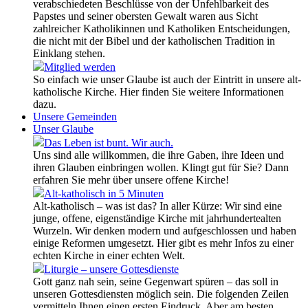
verabschiedeten Beschlüsse von der Unfehlbarkeit des
Papstes und seiner obersten Gewalt waren aus Sicht
zahlreicher Katholikinnen und Katholiken Entscheidungen,
die nicht mit der Bibel und der katholischen Tradition in
Einklang stehen.
Mitglied werden
So einfach wie unser Glaube ist auch der Eintritt in unsere alt-
katholische Kirche. Hier finden Sie weitere Informationen
dazu.
Unsere Gemeinden
Unser Glaube
Das Leben ist bunt. Wir auch.
Uns sind alle willkommen, die ihre Gaben, ihre Ideen und
ihren Glauben einbringen wollen. Klingt gut für Sie? Dann
erfahren Sie mehr über unsere offene Kirche!
Alt-katholisch in 5 Minuten
Alt-katholisch – was ist das? In aller Kürze: Wir sind eine
junge, offene, eigenständige Kirche mit jahrhundertealten
Wurzeln. Wir denken modern und aufgeschlossen und haben
einige Reformen umgesetzt. Hier gibt es mehr Infos zu einer
echten Kirche in einer echten Welt.
Liturgie – unsere Gottesdienste
Gott ganz nah sein, seine Gegenwart spüren – das soll in
unseren Gottesdiensten möglich sein. Die folgenden Zeilen
vermitteln Ihnen einen ersten Eindruck. Aber am besten