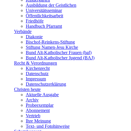
Ausbildung der Geistlichen
Universitätsseminar
Öffentlichkeitsarbeit
Friedhöfe
Handbuch Pfarramt
Verbände
Diakonie
Bischof-Reinkens-Stiftung
Stiftung Namen-Jesu Kirche
Bund Alt-Katholischer Frauen (baf)
Bund Alt-Katholischer Jugend (BAJ)
Recht & Verordnungen
Kirchenrecht
Datenschutz
Impressum
Datenschutzerklärung
Christen heute
Aktuelle Ausgabe
Archiv
Probeexemplar
Abonnement
Vertrieb
Ihre Meinung
Text- und Fotohinweise