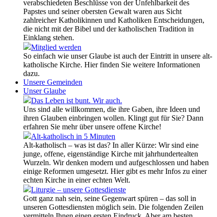
verabschiedeten Beschlüsse von der Unfehlbarkeit des
Papstes und seiner obersten Gewalt waren aus Sicht
zahlreicher Katholikinnen und Katholiken Entscheidungen,
die nicht mit der Bibel und der katholischen Tradition in
Einklang stehen.
Mitglied werden
So einfach wie unser Glaube ist auch der Eintritt in unsere alt-
katholische Kirche. Hier finden Sie weitere Informationen
dazu.
Unsere Gemeinden
Unser Glaube
Das Leben ist bunt. Wir auch.
Uns sind alle willkommen, die ihre Gaben, ihre Ideen und
ihren Glauben einbringen wollen. Klingt gut für Sie? Dann
erfahren Sie mehr über unsere offene Kirche!
Alt-katholisch in 5 Minuten
Alt-katholisch – was ist das? In aller Kürze: Wir sind eine
junge, offene, eigenständige Kirche mit jahrhundertealten
Wurzeln. Wir denken modern und aufgeschlossen und haben
einige Reformen umgesetzt. Hier gibt es mehr Infos zu einer
echten Kirche in einer echten Welt.
Liturgie – unsere Gottesdienste
Gott ganz nah sein, seine Gegenwart spüren – das soll in
unseren Gottesdiensten möglich sein. Die folgenden Zeilen
vermitteln Ihnen einen ersten Eindruck. Aber am besten