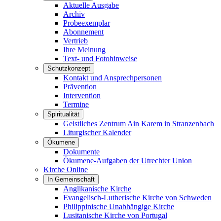
Aktuelle Ausgabe
Archiv
Probeexemplar
Abonnement
Vertrieb
Ihre Meinung
Text- und Fotohinweise
Schutzkonzept
Kontakt und Ansprechpersonen
Prävention
Intervention
Termine
Spiritualität
Geistliches Zentrum Ain Karem in Stranzenbach
Liturgischer Kalender
Ökumene
Dokumente
Ökumene-Aufgaben der Utrechter Union
Kirche Online
In Gemeinschaft
Anglikanische Kirche
Evangelisch-Lutherische Kirche von Schweden
Philippinische Unabhängige Kirche
Lusitanische Kirche von Portugal