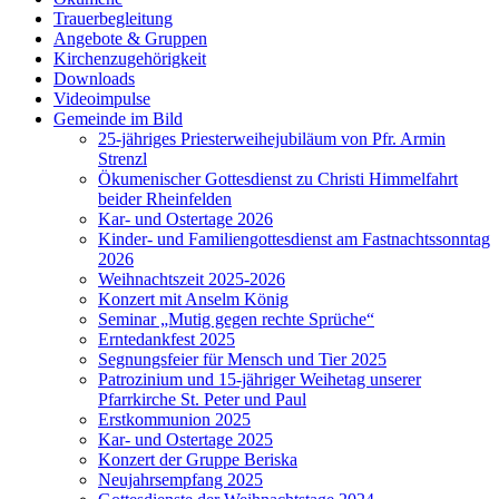
Trauerbegleitung
Angebote & Gruppen
Kirchenzugehörigkeit
Downloads
Videoimpulse
Gemeinde im Bild
25-jähriges Priesterweihejubiläum von Pfr. Armin
Strenzl
Ökumenischer Gottesdienst zu Christi Himmelfahrt
beider Rheinfelden
Kar- und Ostertage 2026
Kinder- und Familiengottesdienst am Fastnachtssonntag
2026
Weihnachtszeit 2025-2026
Konzert mit Anselm König
Seminar „Mutig gegen rechte Sprüche“
Erntedankfest 2025
Segnungsfeier für Mensch und Tier 2025
Patrozinium und 15-jähriger Weihetag unserer
Pfarrkirche St. Peter und Paul
Erstkommunion 2025
Kar- und Ostertage 2025
Konzert der Gruppe Beriska
Neujahrsempfang 2025