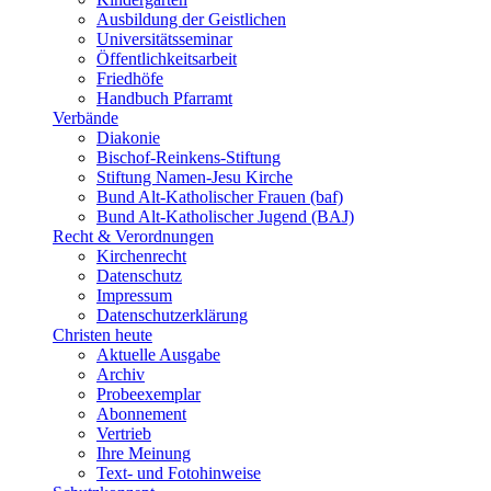
Ausbildung der Geistlichen
Universitätsseminar
Öffentlichkeitsarbeit
Friedhöfe
Handbuch Pfarramt
Verbände
Diakonie
Bischof-Reinkens-Stiftung
Stiftung Namen-Jesu Kirche
Bund Alt-Katholischer Frauen (baf)
Bund Alt-Katholischer Jugend (BAJ)
Recht & Verordnungen
Kirchenrecht
Datenschutz
Impressum
Datenschutzerklärung
Christen heute
Aktuelle Ausgabe
Archiv
Probeexemplar
Abonnement
Vertrieb
Ihre Meinung
Text- und Fotohinweise