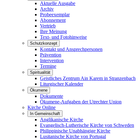
Aktuelle Ausgabe
Archiv
Probeexemplar
Abonnement
Vertrieb
Ihre Meinung
Text- und Fotohinweise
Schutzkonzept
Kontakt und Ansprechpersonen
Prävention
Intervention
Termine
Spiritualität
Geistliches Zentrum Ain Karem in Stranzenbach
Liturgischer Kalender
Ökumene
Dokumente
Ökumene-Aufgaben der Utrechter Union
Kirche Online
In Gemeinschaft
Anglikanische Kirche
Evangelisch-Lutherische Kirche von Schweden
Philippinische Unabhängige Kirche
Lusitanische Kirche von Portugal