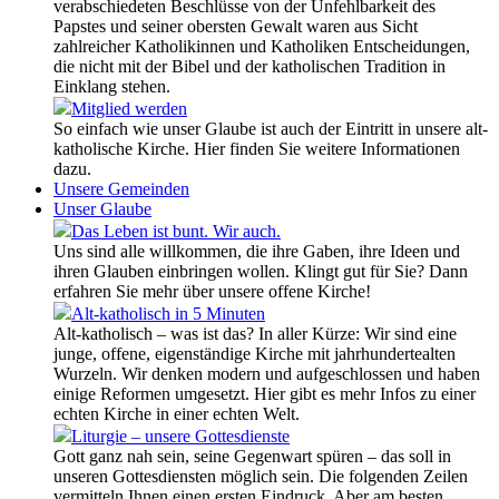
verabschiedeten Beschlüsse von der Unfehlbarkeit des
Papstes und seiner obersten Gewalt waren aus Sicht
zahlreicher Katholikinnen und Katholiken Entscheidungen,
die nicht mit der Bibel und der katholischen Tradition in
Einklang stehen.
Mitglied werden
So einfach wie unser Glaube ist auch der Eintritt in unsere alt-
katholische Kirche. Hier finden Sie weitere Informationen
dazu.
Unsere Gemeinden
Unser Glaube
Das Leben ist bunt. Wir auch.
Uns sind alle willkommen, die ihre Gaben, ihre Ideen und
ihren Glauben einbringen wollen. Klingt gut für Sie? Dann
erfahren Sie mehr über unsere offene Kirche!
Alt-katholisch in 5 Minuten
Alt-katholisch – was ist das? In aller Kürze: Wir sind eine
junge, offene, eigenständige Kirche mit jahrhundertealten
Wurzeln. Wir denken modern und aufgeschlossen und haben
einige Reformen umgesetzt. Hier gibt es mehr Infos zu einer
echten Kirche in einer echten Welt.
Liturgie – unsere Gottesdienste
Gott ganz nah sein, seine Gegenwart spüren – das soll in
unseren Gottesdiensten möglich sein. Die folgenden Zeilen
vermitteln Ihnen einen ersten Eindruck. Aber am besten