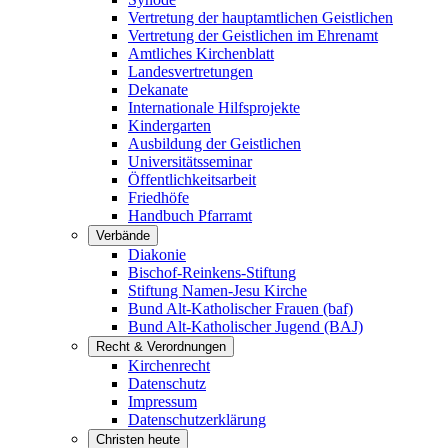
Vertretung der hauptamtlichen Geistlichen
Vertretung der Geistlichen im Ehrenamt
Amtliches Kirchenblatt
Landesvertretungen
Dekanate
Internationale Hilfsprojekte
Kindergarten
Ausbildung der Geistlichen
Universitätsseminar
Öffentlichkeitsarbeit
Friedhöfe
Handbuch Pfarramt
Verbände
Diakonie
Bischof-Reinkens-Stiftung
Stiftung Namen-Jesu Kirche
Bund Alt-Katholischer Frauen (baf)
Bund Alt-Katholischer Jugend (BAJ)
Recht & Verordnungen
Kirchenrecht
Datenschutz
Impressum
Datenschutzerklärung
Christen heute