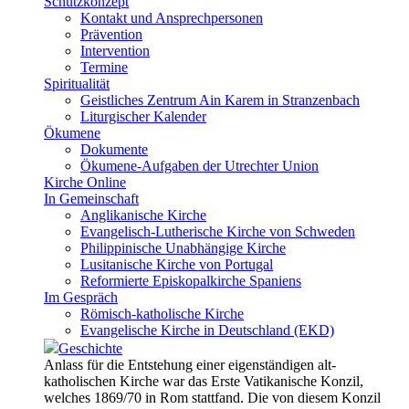
Schutzkonzept
Kontakt und Ansprechpersonen
Prävention
Intervention
Termine
Spiritualität
Geistliches Zentrum Ain Karem in Stranzenbach
Liturgischer Kalender
Ökumene
Dokumente
Ökumene-Aufgaben der Utrechter Union
Kirche Online
In Gemeinschaft
Anglikanische Kirche
Evangelisch-Lutherische Kirche von Schweden
Philippinische Unabhängige Kirche
Lusitanische Kirche von Portugal
Reformierte Episkopalkirche Spaniens
Im Gespräch
Römisch-katholische Kirche
Evangelische Kirche in Deutschland (EKD)
Geschichte
Anlass für die Entstehung einer eigenständigen alt-
katholischen Kirche war das Erste Vatikanische Konzil,
welches 1869/70 in Rom stattfand. Die von diesem Konzil