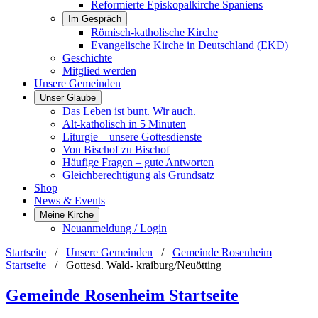
Reformierte Episkopalkirche Spaniens
Im Gespräch
Römisch-katholische Kirche
Evangelische Kirche in Deutschland (EKD)
Geschichte
Mitglied werden
Unsere Gemeinden
Unser Glaube
Das Leben ist bunt. Wir auch.
Alt-katholisch in 5 Minuten
Liturgie – unsere Gottesdienste
Von Bischof zu Bischof
Häufige Fragen – gute Antworten
Gleichberechtigung als Grundsatz
Shop
News & Events
Meine Kirche
Neuanmeldung / Login
Startseite
/
Unsere Gemeinden
/
Gemeinde Rosenheim
Startseite
/
Gottesd. Wald- kraiburg/Neuötting
Gemeinde Rosenheim Startseite