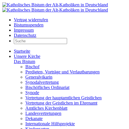
Vertrag widerrufen
Bistumsspenden
Impressum
Datenschutz
Startseite
Unsere Kirche
Das Bistum
Bischof
Predigten, Vorträge und Verlautbarungen
Generalvikarin
Synodalvertretung
Bischöfliches Ordinariat
Synode
Vertretung der hauptamtlichen Geistlichen
Vertretung der Geistlichen im Ehrenamt
Amtliches Kirchenblatt
Landesvertretungen
Dekanate
Internationale Hilfsprojekte
Kindergarten