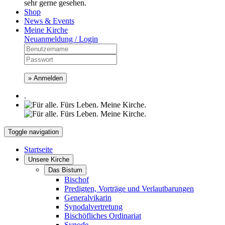
sehr gerne gesehen.
Shop
News & Events
Meine Kirche
Neuanmeldung / Login
» Anmelden
.
Toggle navigation
Startseite
Unsere Kirche
Das Bistum
Bischof
Predigten, Vorträge und Verlautbarungen
Generalvikarin
Synodalvertretung
Bischöfliches Ordinariat
Synode