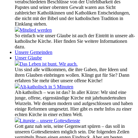
verabschiedeten Beschlüsse von der Unfehlbarkeit des
Papstes und seiner obersten Gewalt waren aus Sicht
zahlreicher Katholikinnen und Katholiken Entscheidungen,
die nicht mit der Bibel und der katholischen Tradition in
Einklang stehen.
Mitglied werden
So einfach wie unser Glaube ist auch der Eintritt in unsere alt-
katholische Kirche. Hier finden Sie weitere Informationen
dazu.
Unsere Gemeinden
Unser Glaube
Das Leben ist bunt. Wir auch.
Uns sind alle willkommen, die ihre Gaben, ihre Ideen und
ihren Glauben einbringen wollen. Klingt gut für Sie? Dann
erfahren Sie mehr über unsere offene Kirche!
Alt-katholisch in 5 Minuten
Alt-katholisch – was ist das? In aller Kürze: Wir sind eine
junge, offene, eigenständige Kirche mit jahrhundertealten
Wurzeln. Wir denken modern und aufgeschlossen und haben
einige Reformen umgesetzt. Hier gibt es mehr Infos zu einer
echten Kirche in einer echten Welt.
Liturgie – unsere Gottesdienste
Gott ganz nah sein, seine Gegenwart spüren – das soll in
unseren Gottesdiensten möglich sein. Die folgenden Zeilen
vermitteln Ihnen einen ersten Eindruck. Aber am besten