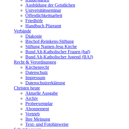
Ausbildung der Geistlichen
Universitätsseminar
Öffentlichkeitsarbeit
Friedhöfe
Handbuch Pfarramt
Verbände
Diakonie
Bischof-Reinkens-Stiftung
Stiftung Namen-Jesu Kirche
Bund Alt-Katholischer Frauen (baf)
Bund Alt-Katholischer Jugend (BAJ)
Recht & Verordnungen
Kirchenrecht
Datenschutz
Impressum
Datenschutzerklärung
Christen heute
Aktuelle Ausgabe
Archiv
Probeexemplar
Abonnement
Vertrieb
Ihre Meinung
Text- und Fotohinweise