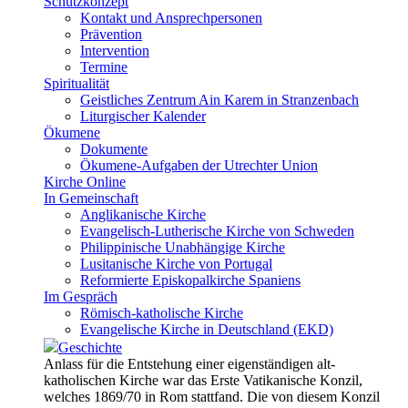
Schutzkonzept
Kontakt und Ansprechpersonen
Prävention
Intervention
Termine
Spiritualität
Geistliches Zentrum Ain Karem in Stranzenbach
Liturgischer Kalender
Ökumene
Dokumente
Ökumene-Aufgaben der Utrechter Union
Kirche Online
In Gemeinschaft
Anglikanische Kirche
Evangelisch-Lutherische Kirche von Schweden
Philippinische Unabhängige Kirche
Lusitanische Kirche von Portugal
Reformierte Episkopalkirche Spaniens
Im Gespräch
Römisch-katholische Kirche
Evangelische Kirche in Deutschland (EKD)
Geschichte
Anlass für die Entstehung einer eigenständigen alt-
katholischen Kirche war das Erste Vatikanische Konzil,
welches 1869/70 in Rom stattfand. Die von diesem Konzil