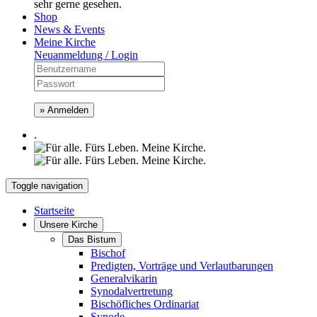
sehr gerne gesehen.
Shop
News & Events
Meine Kirche
Neuanmeldung / Login
» Anmelden
.
Toggle navigation
Startseite
Unsere Kirche
Das Bistum
Bischof
Predigten, Vorträge und Verlautbarungen
Generalvikarin
Synodalvertretung
Bischöfliches Ordinariat
Synode