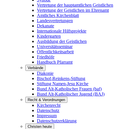
Vertretung der hauptamtlichen Geistlichen
Vertretung der Geistlichen im Ehrenamt
Amtliches Kirchenblatt
Landesvertretungen
Dekanate
Internationale Hilfsprojekte
Kindergarten
Ausbildung der Geistlichen
Universitätsseminar
Öffentlichkeitsarbeit
Friedhöfe
Handbuch Pfarramt
Verbände
Diakonie
Bischof-Reinkens-Stiftung
Stiftung Namen-Jesu Kirche
Bund Alt-Katholischer Frauen (baf)
Bund Alt-Katholischer Jugend (BAJ)
Recht & Verordnungen
Kirchenrecht
Datenschutz
Impressum
Datenschutzerklärung
Christen heute