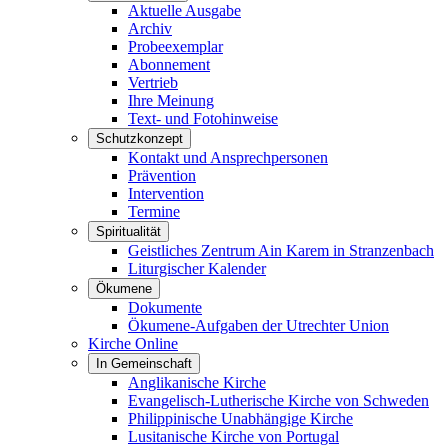
Aktuelle Ausgabe
Archiv
Probeexemplar
Abonnement
Vertrieb
Ihre Meinung
Text- und Fotohinweise
Schutzkonzept
Kontakt und Ansprechpersonen
Prävention
Intervention
Termine
Spiritualität
Geistliches Zentrum Ain Karem in Stranzenbach
Liturgischer Kalender
Ökumene
Dokumente
Ökumene-Aufgaben der Utrechter Union
Kirche Online
In Gemeinschaft
Anglikanische Kirche
Evangelisch-Lutherische Kirche von Schweden
Philippinische Unabhängige Kirche
Lusitanische Kirche von Portugal