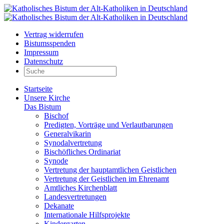
Vertrag widerrufen
Bistumsspenden
Impressum
Datenschutz
Startseite
Unsere Kirche
Das Bistum
Bischof
Predigten, Vorträge und Verlautbarungen
Generalvikarin
Synodalvertretung
Bischöfliches Ordinariat
Synode
Vertretung der hauptamtlichen Geistlichen
Vertretung der Geistlichen im Ehrenamt
Amtliches Kirchenblatt
Landesvertretungen
Dekanate
Internationale Hilfsprojekte
Kindergarten