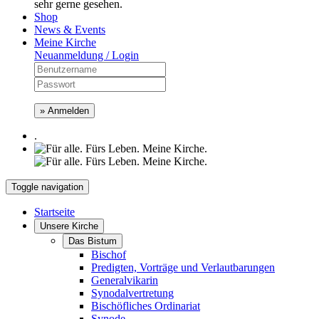
sehr gerne gesehen.
Shop
News & Events
Meine Kirche
Neuanmeldung / Login
» Anmelden
.
Toggle navigation
Startseite
Unsere Kirche
Das Bistum
Bischof
Predigten, Vorträge und Verlautbarungen
Generalvikarin
Synodalvertretung
Bischöfliches Ordinariat
Synode