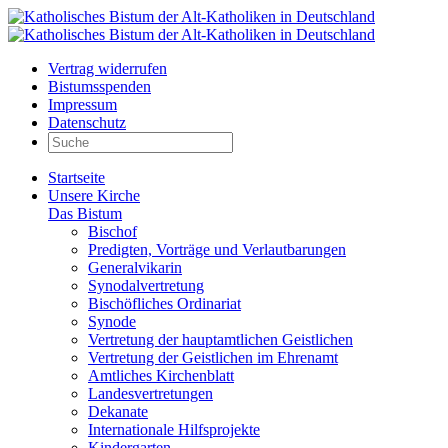
Vertrag widerrufen
Bistumsspenden
Impressum
Datenschutz
Startseite
Unsere Kirche
Das Bistum
Bischof
Predigten, Vorträge und Verlautbarungen
Generalvikarin
Synodalvertretung
Bischöfliches Ordinariat
Synode
Vertretung der hauptamtlichen Geistlichen
Vertretung der Geistlichen im Ehrenamt
Amtliches Kirchenblatt
Landesvertretungen
Dekanate
Internationale Hilfsprojekte
Kindergarten