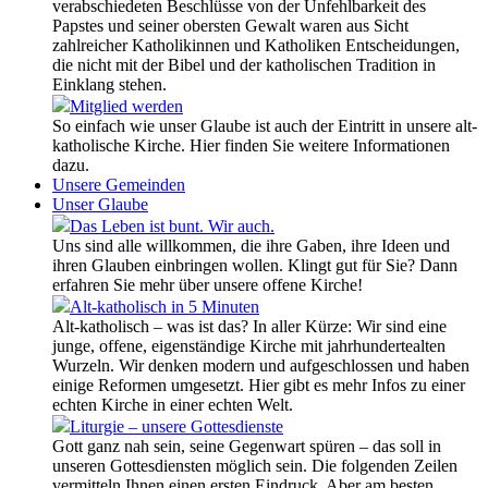
verabschiedeten Beschlüsse von der Unfehlbarkeit des
Papstes und seiner obersten Gewalt waren aus Sicht
zahlreicher Katholikinnen und Katholiken Entscheidungen,
die nicht mit der Bibel und der katholischen Tradition in
Einklang stehen.
Mitglied werden
So einfach wie unser Glaube ist auch der Eintritt in unsere alt-
katholische Kirche. Hier finden Sie weitere Informationen
dazu.
Unsere Gemeinden
Unser Glaube
Das Leben ist bunt. Wir auch.
Uns sind alle willkommen, die ihre Gaben, ihre Ideen und
ihren Glauben einbringen wollen. Klingt gut für Sie? Dann
erfahren Sie mehr über unsere offene Kirche!
Alt-katholisch in 5 Minuten
Alt-katholisch – was ist das? In aller Kürze: Wir sind eine
junge, offene, eigenständige Kirche mit jahrhundertealten
Wurzeln. Wir denken modern und aufgeschlossen und haben
einige Reformen umgesetzt. Hier gibt es mehr Infos zu einer
echten Kirche in einer echten Welt.
Liturgie – unsere Gottesdienste
Gott ganz nah sein, seine Gegenwart spüren – das soll in
unseren Gottesdiensten möglich sein. Die folgenden Zeilen
vermitteln Ihnen einen ersten Eindruck. Aber am besten