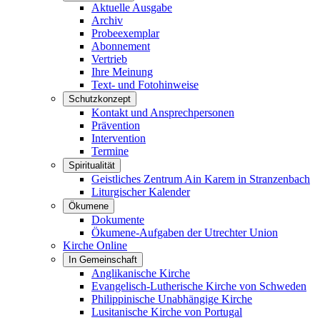
Aktuelle Ausgabe
Archiv
Probeexemplar
Abonnement
Vertrieb
Ihre Meinung
Text- und Fotohinweise
Schutzkonzept
Kontakt und Ansprechpersonen
Prävention
Intervention
Termine
Spiritualität
Geistliches Zentrum Ain Karem in Stranzenbach
Liturgischer Kalender
Ökumene
Dokumente
Ökumene-Aufgaben der Utrechter Union
Kirche Online
In Gemeinschaft
Anglikanische Kirche
Evangelisch-Lutherische Kirche von Schweden
Philippinische Unabhängige Kirche
Lusitanische Kirche von Portugal