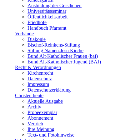
Ausbildung der Geistlichen
Universitätsseminar
Öffentlichkeitsarbeit
Friedhöfe
Handbuch Pfarramt
Verbände
Diakonie
Bischof-Reinkens-Stiftung
Stiftung Namen-Jesu Kirche
Bund Alt-Katholischer Frauen (baf)
Bund Alt-Katholischer Jugend (BAJ)
Recht & Verordnungen
Kirchenrecht
Datenschutz
Impressum
Datenschutzerklärung
Christen heute
Aktuelle Ausgabe
Archiv
Probeexemplar
Abonnement
Vertrieb
Ihre Meinung
Text- und Fotohinweise