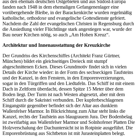
aus den ehemals deutschen Ostgebieten und aus Südost-Europa
fanden nach 1948 in dem ehemaligen Gefangenenlager eine
vorübergehende Bleibe, in der Barackenkirche wurden regelmäßig
katholische, orthodoxe und evangelische Gottesdienste gefeiert.
Nachdem die Zahl der evangelischen Christen in Regensburg durch
die Ansiedlung vieler Flüchtlinge stark angestiegen war, wurde der
Bau neuer Kirchen nötig, so auch „Am Hohen Kreuz“.
Architektur und Innenausstattung der Kreuzkirche
Der Grundriss des Kirchenschiffes (Architekt Franz Gürtner,
München) bildet ein gleichseitiges Dreieck mit stumpf
abgeschnittenen Ecken. Dieses Grundmotiv findet sich in vielen
Details der Kirche wieder: in der Form des sechseckigen Taufsteins
und der Kanzel, in den Fenstern, in den Emporenverzierungen,
sogar in den Türgriffen und den Liedtafeln. Das Schiff ist mit einem
Dach in Zeltform überdacht, dessen Spitze 15 Meter über dem
Boden liegt. Der Turm ist nach Westen abgesetzt, aber mit dem
Schiff durch die Sakristei verbunden. Der kupferbeschlagenen
Eingangstür gegenüber befindet sich der Altar aus dunklem
Wallenfelser Marmor. In Blickrichtung zum Altar steht links die
Kanzel, rechts der Taufstein aus blaugrauem Jura. Der Bodenbelag
ist zweifarbig aus Wallenfelser Marmor und Solnhofener Platten Die
Holzverschalung der Dachuntersicht ist in Rotpinie ausgeführt. Die
Emporenbrüstung aus Sichtbeton ist mit Jurasteinplatten belegt.