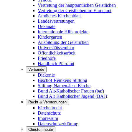
Vertretung der hauptamtlichen Geistlichen
Vertretung der Geistlichen im Ehrenamt
Amtliches Kirchenblatt
Landesvertretungen
Dekanate
Internationale Hilfsprojekte
Kindergarten
Ausbildung der Geistlichen
Universitätsseminar
Öffentlichkeitsarbeit
Friedhöfe
Handbuch Pfarramt
Verbände
Diakonie
Bischof-Reinkens-Stiftung
Stiftung Namen-Jesu Kirche
Bund Alt-Katholischer Frauen (baf)
Bund Alt-Katholischer Jugend (BAJ)
Recht & Verordnungen
Kirchenrecht
Datenschutz
Impressum
Datenschutzerklärung
Christen heute