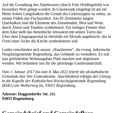
Auf die Gestaltung des Altarkreuzes (durch Fritz Heidingsfeld) war
besonders Wert gelegt worden: In Glasmosaik eingelegt ist am ein
Meter hohen Längsbalken die Gestalt des Gekreuzigten zu sehen, zu
seinen Füßen das Fischsymbol. Am 85 Zentimeter langen
Querbalken sind die Elemente des Abendmahls, Brot und Wein,
durch Ähren und Trauben symbolisiert. Ein farbiges Fenster über
dem Altar stellt das himmlische Jerusalem mit seinen Toren dar.
Über dem Eingangsportal ist ebenfalls ein Mosaik angebracht, das in
Form einer Arche die Kirche symbolisieren soll.
Leider entschieden sich unsere „Hausherren“, die evang. lutherische
Neupfarrgemeinde Regensburg, das Gebäude zu veräußern. Es soll
nun gefördertem Wohnungsbau Platz machen und abgerissen
werden. Wir bedanken uns für die jahrelange Gastfreundschaft.
Vom 1. Januar 2017 bis zum 8. Mai 2022 feierte die alt-katholische
Gemeinde hier ihre Gottesdienste. Anschließend erfolgte der Umzug
in die Kapelle der Katholischen Hochschulgemeinde Regensburg
(KHG) am Weiherweg 6a, 93051 Regensburg.
Adresse: Deggendorfer Str. 21c
93055 Regensburg