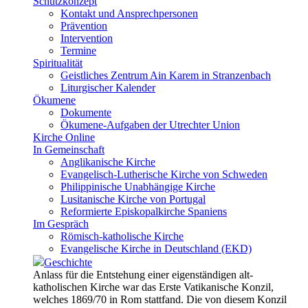
Schutzkonzept
Kontakt und Ansprechpersonen
Prävention
Intervention
Termine
Spiritualität
Geistliches Zentrum Ain Karem in Stranzenbach
Liturgischer Kalender
Ökumene
Dokumente
Ökumene-Aufgaben der Utrechter Union
Kirche Online
In Gemeinschaft
Anglikanische Kirche
Evangelisch-Lutherische Kirche von Schweden
Philippinische Unabhängige Kirche
Lusitanische Kirche von Portugal
Reformierte Episkopalkirche Spaniens
Im Gespräch
Römisch-katholische Kirche
Evangelische Kirche in Deutschland (EKD)
Geschichte
Anlass für die Entstehung einer eigenständigen alt-
katholischen Kirche war das Erste Vatikanische Konzil,
welches 1869/70 in Rom stattfand. Die von diesem Konzil