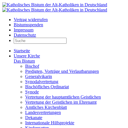
Vertrag widerrufen
Bistumsspenden
Impressum
Datenschutz
Startseite
Unsere Kirche
Das Bistum
Bischof
Predigten, Vorträge und Verlautbarungen
Generalvikarin
Synodalvertretung
Bischöfliches Ordinariat
Synode
Vertretung der hauptamtlichen Geistlichen
Vertretung der Geistlichen im Ehrenamt
Amtliches Kirchenblatt
Landesvertretungen
Dekanate
Internationale Hilfsprojekte
Kindergarten