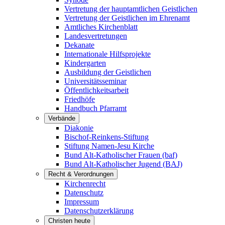
Vertretung der hauptamtlichen Geistlichen
Vertretung der Geistlichen im Ehrenamt
Amtliches Kirchenblatt
Landesvertretungen
Dekanate
Internationale Hilfsprojekte
Kindergarten
Ausbildung der Geistlichen
Universitätsseminar
Öffentlichkeitsarbeit
Friedhöfe
Handbuch Pfarramt
Verbände
Diakonie
Bischof-Reinkens-Stiftung
Stiftung Namen-Jesu Kirche
Bund Alt-Katholischer Frauen (baf)
Bund Alt-Katholischer Jugend (BAJ)
Recht & Verordnungen
Kirchenrecht
Datenschutz
Impressum
Datenschutzerklärung
Christen heute