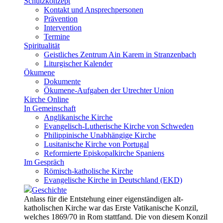
Schutzkonzept
Kontakt und Ansprechpersonen
Prävention
Intervention
Termine
Spiritualität
Geistliches Zentrum Ain Karem in Stranzenbach
Liturgischer Kalender
Ökumene
Dokumente
Ökumene-Aufgaben der Utrechter Union
Kirche Online
In Gemeinschaft
Anglikanische Kirche
Evangelisch-Lutherische Kirche von Schweden
Philippinische Unabhängige Kirche
Lusitanische Kirche von Portugal
Reformierte Episkopalkirche Spaniens
Im Gespräch
Römisch-katholische Kirche
Evangelische Kirche in Deutschland (EKD)
Geschichte
Anlass für die Entstehung einer eigenständigen alt-
katholischen Kirche war das Erste Vatikanische Konzil,
welches 1869/70 in Rom stattfand. Die von diesem Konzil