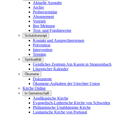
Aktuelle Ausgabe
Archiv
Probeexemplar
Abonnement
Vertrieb
Ihre Meinung
Text- und Fotohinweise
Schutzkonzept
Kontakt und Ansprechpersonen
Prävention
Intervention
Termine
Spiritualität
Geistliches Zentrum Ain Karem in Stranzenbach
Liturgischer Kalender
Ökumene
Dokumente
Ökumene-Aufgaben der Utrechter Union
Kirche Online
In Gemeinschaft
Anglikanische Kirche
Evangelisch-Lutherische Kirche von Schweden
Philippinische Unabhängige Kirche
Lusitanische Kirche von Portugal