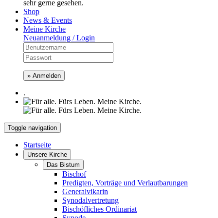
sehr gerne gesehen.
Shop
News & Events
Meine Kirche
Neuanmeldung / Login
» Anmelden
.
Toggle navigation
Startseite
Unsere Kirche
Das Bistum
Bischof
Predigten, Vorträge und Verlautbarungen
Generalvikarin
Synodalvertretung
Bischöfliches Ordinariat
Synode