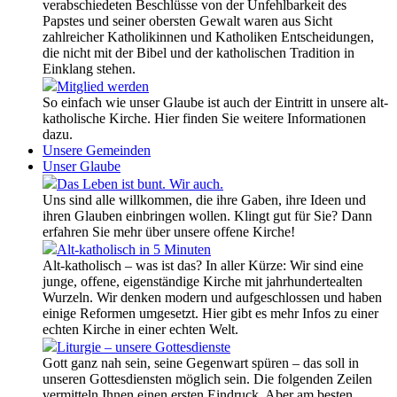
verabschiedeten Beschlüsse von der Unfehlbarkeit des
Papstes und seiner obersten Gewalt waren aus Sicht
zahlreicher Katholikinnen und Katholiken Entscheidungen,
die nicht mit der Bibel und der katholischen Tradition in
Einklang stehen.
Mitglied werden
So einfach wie unser Glaube ist auch der Eintritt in unsere alt-
katholische Kirche. Hier finden Sie weitere Informationen
dazu.
Unsere Gemeinden
Unser Glaube
Das Leben ist bunt. Wir auch.
Uns sind alle willkommen, die ihre Gaben, ihre Ideen und
ihren Glauben einbringen wollen. Klingt gut für Sie? Dann
erfahren Sie mehr über unsere offene Kirche!
Alt-katholisch in 5 Minuten
Alt-katholisch – was ist das? In aller Kürze: Wir sind eine
junge, offene, eigenständige Kirche mit jahrhundertealten
Wurzeln. Wir denken modern und aufgeschlossen und haben
einige Reformen umgesetzt. Hier gibt es mehr Infos zu einer
echten Kirche in einer echten Welt.
Liturgie – unsere Gottesdienste
Gott ganz nah sein, seine Gegenwart spüren – das soll in
unseren Gottesdiensten möglich sein. Die folgenden Zeilen
vermitteln Ihnen einen ersten Eindruck. Aber am besten