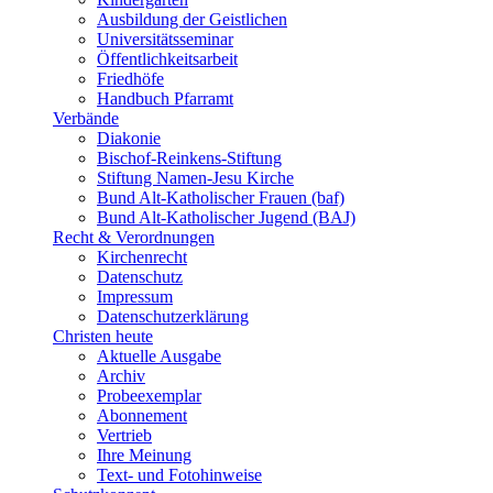
Ausbildung der Geistlichen
Universitätsseminar
Öffentlichkeitsarbeit
Friedhöfe
Handbuch Pfarramt
Verbände
Diakonie
Bischof-Reinkens-Stiftung
Stiftung Namen-Jesu Kirche
Bund Alt-Katholischer Frauen (baf)
Bund Alt-Katholischer Jugend (BAJ)
Recht & Verordnungen
Kirchenrecht
Datenschutz
Impressum
Datenschutzerklärung
Christen heute
Aktuelle Ausgabe
Archiv
Probeexemplar
Abonnement
Vertrieb
Ihre Meinung
Text- und Fotohinweise