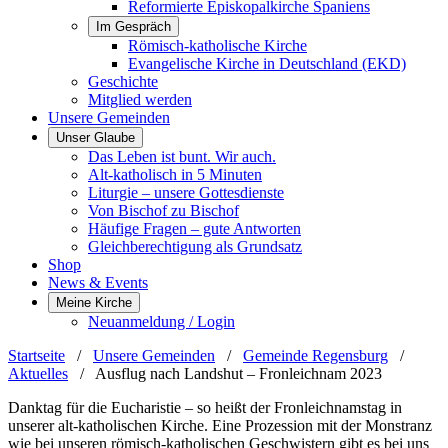
Reformierte Episkopalkirche Spaniens
Im Gespräch
Römisch-katholische Kirche
Evangelische Kirche in Deutschland (EKD)
Geschichte
Mitglied werden
Unsere Gemeinden
Unser Glaube
Das Leben ist bunt. Wir auch.
Alt-katholisch in 5 Minuten
Liturgie – unsere Gottesdienste
Von Bischof zu Bischof
Häufige Fragen – gute Antworten
Gleichberechtigung als Grundsatz
Shop
News & Events
Meine Kirche
Neuanmeldung / Login
Startseite
/
Unsere Gemeinden
/
Gemeinde Regensburg
/
Aktuelles
/
Ausflug nach Landshut – Fronleichnam 2023
Danktag für die Eucharistie – so heißt der Fronleichnamstag in
unserer alt-katholischen Kirche. Eine Prozession mit der Monstranz
wie bei unseren römisch-katholischen Geschwistern gibt es bei uns