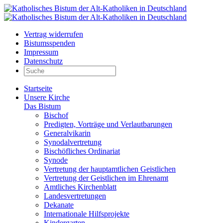
Vertrag widerrufen
Bistumsspenden
Impressum
Datenschutz
Startseite
Unsere Kirche
Das Bistum
Bischof
Predigten, Vorträge und Verlautbarungen
Generalvikarin
Synodalvertretung
Bischöfliches Ordinariat
Synode
Vertretung der hauptamtlichen Geistlichen
Vertretung der Geistlichen im Ehrenamt
Amtliches Kirchenblatt
Landesvertretungen
Dekanate
Internationale Hilfsprojekte
Kindergarten