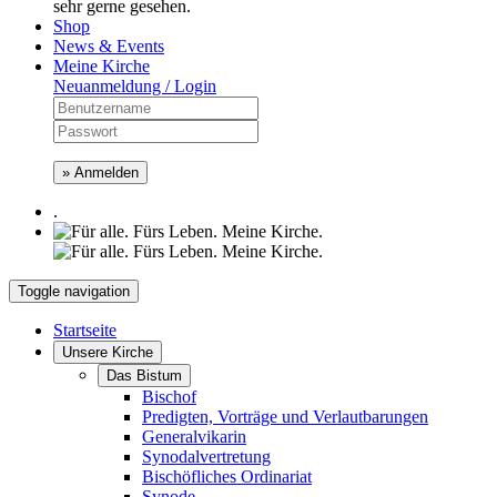
sehr gerne gesehen.
Shop
News & Events
Meine Kirche
Neuanmeldung / Login
» Anmelden
.
Toggle navigation
Startseite
Unsere Kirche
Das Bistum
Bischof
Predigten, Vorträge und Verlautbarungen
Generalvikarin
Synodalvertretung
Bischöfliches Ordinariat
Synode