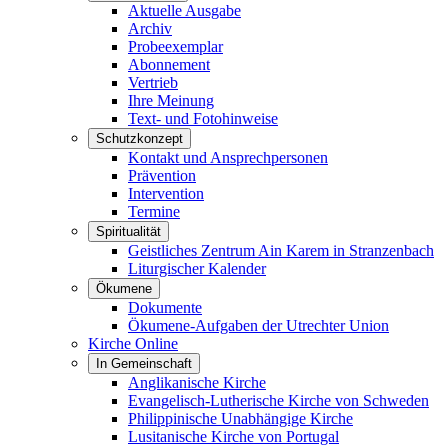
Aktuelle Ausgabe
Archiv
Probeexemplar
Abonnement
Vertrieb
Ihre Meinung
Text- und Fotohinweise
Schutzkonzept
Kontakt und Ansprechpersonen
Prävention
Intervention
Termine
Spiritualität
Geistliches Zentrum Ain Karem in Stranzenbach
Liturgischer Kalender
Ökumene
Dokumente
Ökumene-Aufgaben der Utrechter Union
Kirche Online
In Gemeinschaft
Anglikanische Kirche
Evangelisch-Lutherische Kirche von Schweden
Philippinische Unabhängige Kirche
Lusitanische Kirche von Portugal