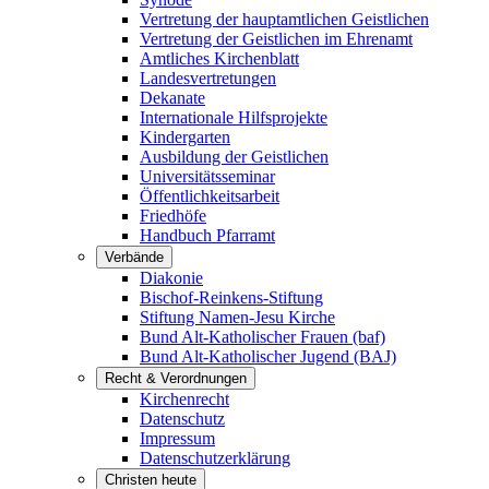
Vertretung der hauptamtlichen Geistlichen
Vertretung der Geistlichen im Ehrenamt
Amtliches Kirchenblatt
Landesvertretungen
Dekanate
Internationale Hilfsprojekte
Kindergarten
Ausbildung der Geistlichen
Universitätsseminar
Öffentlichkeitsarbeit
Friedhöfe
Handbuch Pfarramt
Verbände
Diakonie
Bischof-Reinkens-Stiftung
Stiftung Namen-Jesu Kirche
Bund Alt-Katholischer Frauen (baf)
Bund Alt-Katholischer Jugend (BAJ)
Recht & Verordnungen
Kirchenrecht
Datenschutz
Impressum
Datenschutzerklärung
Christen heute