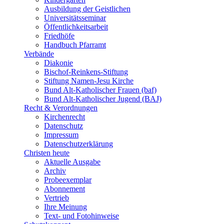
Ausbildung der Geistlichen
Universitätsseminar
Öffentlichkeitsarbeit
Friedhöfe
Handbuch Pfarramt
Verbände
Diakonie
Bischof-Reinkens-Stiftung
Stiftung Namen-Jesu Kirche
Bund Alt-Katholischer Frauen (baf)
Bund Alt-Katholischer Jugend (BAJ)
Recht & Verordnungen
Kirchenrecht
Datenschutz
Impressum
Datenschutzerklärung
Christen heute
Aktuelle Ausgabe
Archiv
Probeexemplar
Abonnement
Vertrieb
Ihre Meinung
Text- und Fotohinweise