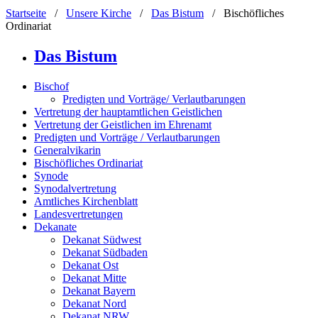
Startseite
/
Unsere Kirche
/
Das Bistum
/
Bischöfliches
Ordinariat
Das Bistum
Bischof
Predigten und Vorträge/ Verlautbarungen
Vertretung der hauptamtlichen Geistlichen
Vertretung der Geistlichen im Ehrenamt
Predigten und Vorträge / Verlautbarungen
Generalvikarin
Bischöfliches Ordinariat
Synode
Synodalvertretung
Amtliches Kirchenblatt
Landesvertretungen
Dekanate
Dekanat Südwest
Dekanat Südbaden
Dekanat Ost
Dekanat Mitte
Dekanat Bayern
Dekanat Nord
Dekanat NRW