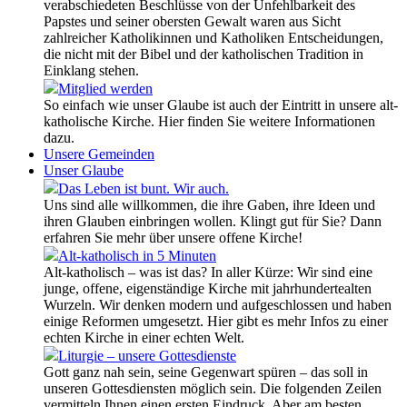
verabschiedeten Beschlüsse von der Unfehlbarkeit des
Papstes und seiner obersten Gewalt waren aus Sicht
zahlreicher Katholikinnen und Katholiken Entscheidungen,
die nicht mit der Bibel und der katholischen Tradition in
Einklang stehen.
Mitglied werden
So einfach wie unser Glaube ist auch der Eintritt in unsere alt-
katholische Kirche. Hier finden Sie weitere Informationen
dazu.
Unsere Gemeinden
Unser Glaube
Das Leben ist bunt. Wir auch.
Uns sind alle willkommen, die ihre Gaben, ihre Ideen und
ihren Glauben einbringen wollen. Klingt gut für Sie? Dann
erfahren Sie mehr über unsere offene Kirche!
Alt-katholisch in 5 Minuten
Alt-katholisch – was ist das? In aller Kürze: Wir sind eine
junge, offene, eigenständige Kirche mit jahrhundertealten
Wurzeln. Wir denken modern und aufgeschlossen und haben
einige Reformen umgesetzt. Hier gibt es mehr Infos zu einer
echten Kirche in einer echten Welt.
Liturgie – unsere Gottesdienste
Gott ganz nah sein, seine Gegenwart spüren – das soll in
unseren Gottesdiensten möglich sein. Die folgenden Zeilen
vermitteln Ihnen einen ersten Eindruck. Aber am besten