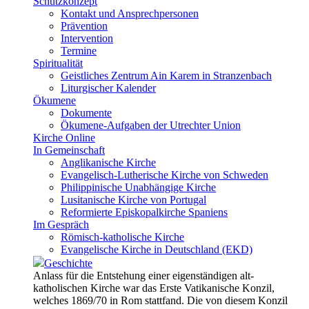
Schutzkonzept
Kontakt und Ansprechpersonen
Prävention
Intervention
Termine
Spiritualität
Geistliches Zentrum Ain Karem in Stranzenbach
Liturgischer Kalender
Ökumene
Dokumente
Ökumene-Aufgaben der Utrechter Union
Kirche Online
In Gemeinschaft
Anglikanische Kirche
Evangelisch-Lutherische Kirche von Schweden
Philippinische Unabhängige Kirche
Lusitanische Kirche von Portugal
Reformierte Episkopalkirche Spaniens
Im Gespräch
Römisch-katholische Kirche
Evangelische Kirche in Deutschland (EKD)
Geschichte
Anlass für die Entstehung einer eigenständigen alt-
katholischen Kirche war das Erste Vatikanische Konzil,
welches 1869/70 in Rom stattfand. Die von diesem Konzil