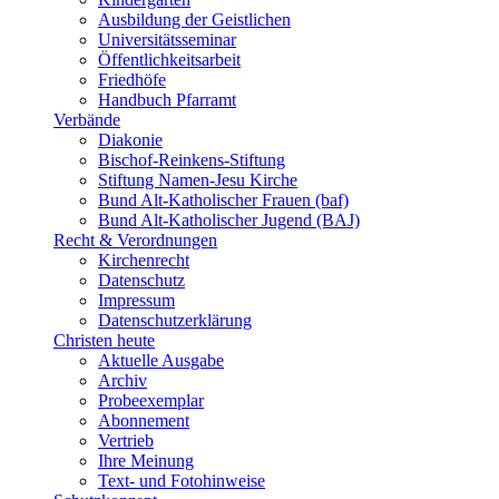
Ausbildung der Geistlichen
Universitätsseminar
Öffentlichkeitsarbeit
Friedhöfe
Handbuch Pfarramt
Verbände
Diakonie
Bischof-Reinkens-Stiftung
Stiftung Namen-Jesu Kirche
Bund Alt-Katholischer Frauen (baf)
Bund Alt-Katholischer Jugend (BAJ)
Recht & Verordnungen
Kirchenrecht
Datenschutz
Impressum
Datenschutzerklärung
Christen heute
Aktuelle Ausgabe
Archiv
Probeexemplar
Abonnement
Vertrieb
Ihre Meinung
Text- und Fotohinweise