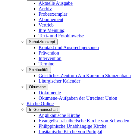
Aktuelle Ausgabe
Archiv
Probeexemplar
Abonnement
Vertrieb
Ihre Meinung
Text- und Fotohinweise
Schutzkonzept
Kontakt und Ansprechpersonen
Prävention
Intervention
Termine
Spiritualität
Geistliches Zentrum Ain Karem in Stranzenbach
Liturgischer Kalender
Ökumene
Dokumente
Ökumene-Aufgaben der Utrechter Union
Kirche Online
In Gemeinschaft
Anglikanische Kirche
Evangelisch-Lutherische Kirche von Schweden
Philippinische Unabhängige Kirche
Lusitanische Kirche von Portugal