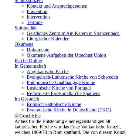
Schutzkonzept
Kontakt und Ansprechpersonen
Prävention
Intervention
Termine
Spiritualität
Geistliches Zentrum Ain Karem in Stranzenbach
Liturgischer Kalender
Ökumene
Dokumente
Ökumene-Aufgaben der Utrechter Union
Kirche Online
In Gemeinschaft
Anglikanische Kirche
Evangelisch-Lutherische Kirche von Schweden
Philippinische Unabhängige Kirche
Lusitanische Kirche von Portugal
Reformierte Episkopalkirche Spaniens
Im Gespräch
Römisch-katholische Kirche
Evangelische Kirche in Deutschland (EKD)
Geschichte
Anlass für die Entstehung einer eigenständigen alt-
katholischen Kirche war das Erste Vatikanische Konzil,
welches 1869/70 in Rom stattfand. Die von diesem Konzil