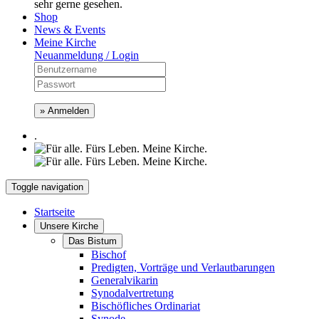
sehr gerne gesehen.
Shop
News & Events
Meine Kirche
Neuanmeldung / Login
» Anmelden
.
Toggle navigation
Startseite
Unsere Kirche
Das Bistum
Bischof
Predigten, Vorträge und Verlautbarungen
Generalvikarin
Synodalvertretung
Bischöfliches Ordinariat
Synode