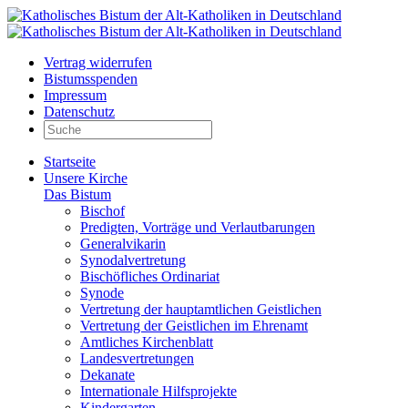
Vertrag widerrufen
Bistumsspenden
Impressum
Datenschutz
Startseite
Unsere Kirche
Das Bistum
Bischof
Predigten, Vorträge und Verlautbarungen
Generalvikarin
Synodalvertretung
Bischöfliches Ordinariat
Synode
Vertretung der hauptamtlichen Geistlichen
Vertretung der Geistlichen im Ehrenamt
Amtliches Kirchenblatt
Landesvertretungen
Dekanate
Internationale Hilfsprojekte
Kindergarten