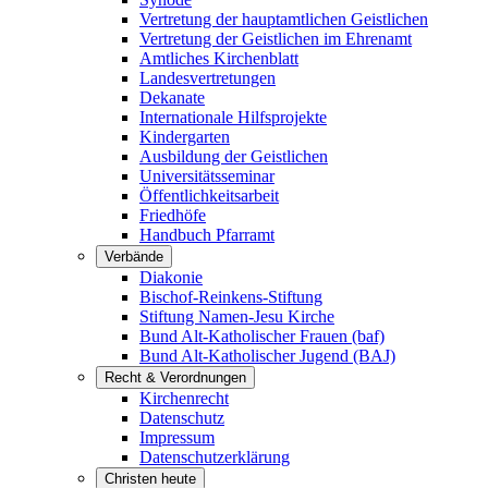
Vertretung der hauptamtlichen Geistlichen
Vertretung der Geistlichen im Ehrenamt
Amtliches Kirchenblatt
Landesvertretungen
Dekanate
Internationale Hilfsprojekte
Kindergarten
Ausbildung der Geistlichen
Universitätsseminar
Öffentlichkeitsarbeit
Friedhöfe
Handbuch Pfarramt
Verbände
Diakonie
Bischof-Reinkens-Stiftung
Stiftung Namen-Jesu Kirche
Bund Alt-Katholischer Frauen (baf)
Bund Alt-Katholischer Jugend (BAJ)
Recht & Verordnungen
Kirchenrecht
Datenschutz
Impressum
Datenschutzerklärung
Christen heute