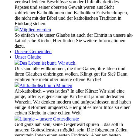
verabschiedeten Beschlüsse von der Unfehlbarkeit des
Papstes und seiner obersten Gewalt waren aus Sicht
zahlreicher Katholikinnen und Katholiken Entscheidungen,
die nicht mit der Bibel und der katholischen Tradition in
Einklang stehen.
Mitglied werden
So einfach wie unser Glaube ist auch der Eintritt in unsere alt-
katholische Kirche. Hier finden Sie weitere Informationen
dazu.
Unsere Gemeinden
Unser Glaube
Das Leben ist bunt. Wir auch.
Uns sind alle willkommen, die ihre Gaben, ihre Ideen und
ihren Glauben einbringen wollen. Klingt gut für Sie? Dann
erfahren Sie mehr über unsere offene Kirche!
Alt-katholisch in 5 Minuten
Alt-katholisch – was ist das? In aller Kürze: Wir sind eine
junge, offene, eigenständige Kirche mit jahrhundertealten
Wurzeln. Wir denken modern und aufgeschlossen und haben
einige Reformen umgesetzt. Hier gibt es mehr Infos zu einer
echten Kirche in einer echten Welt.
Liturgie – unsere Gottesdienste
Gott ganz nah sein, seine Gegenwart spüren – das soll in
unseren Gottesdiensten möglich sein. Die folgenden Zeilen
vermitteln Ihnen einen ersten Eindruck. Aber am besten