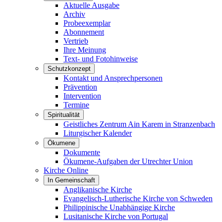
Aktuelle Ausgabe
Archiv
Probeexemplar
Abonnement
Vertrieb
Ihre Meinung
Text- und Fotohinweise
Schutzkonzept
Kontakt und Ansprechpersonen
Prävention
Intervention
Termine
Spiritualität
Geistliches Zentrum Ain Karem in Stranzenbach
Liturgischer Kalender
Ökumene
Dokumente
Ökumene-Aufgaben der Utrechter Union
Kirche Online
In Gemeinschaft
Anglikanische Kirche
Evangelisch-Lutherische Kirche von Schweden
Philippinische Unabhängige Kirche
Lusitanische Kirche von Portugal