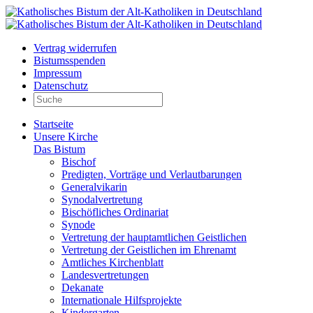
Vertrag widerrufen
Bistumsspenden
Impressum
Datenschutz
Startseite
Unsere Kirche
Das Bistum
Bischof
Predigten, Vorträge und Verlautbarungen
Generalvikarin
Synodalvertretung
Bischöfliches Ordinariat
Synode
Vertretung der hauptamtlichen Geistlichen
Vertretung der Geistlichen im Ehrenamt
Amtliches Kirchenblatt
Landesvertretungen
Dekanate
Internationale Hilfsprojekte
Kindergarten