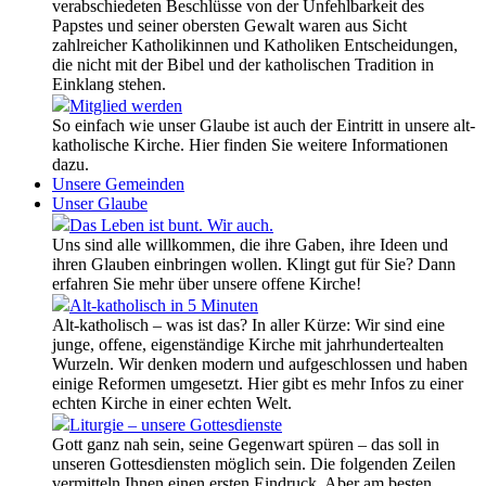
verabschiedeten Beschlüsse von der Unfehlbarkeit des
Papstes und seiner obersten Gewalt waren aus Sicht
zahlreicher Katholikinnen und Katholiken Entscheidungen,
die nicht mit der Bibel und der katholischen Tradition in
Einklang stehen.
Mitglied werden
So einfach wie unser Glaube ist auch der Eintritt in unsere alt-
katholische Kirche. Hier finden Sie weitere Informationen
dazu.
Unsere Gemeinden
Unser Glaube
Das Leben ist bunt. Wir auch.
Uns sind alle willkommen, die ihre Gaben, ihre Ideen und
ihren Glauben einbringen wollen. Klingt gut für Sie? Dann
erfahren Sie mehr über unsere offene Kirche!
Alt-katholisch in 5 Minuten
Alt-katholisch – was ist das? In aller Kürze: Wir sind eine
junge, offene, eigenständige Kirche mit jahrhundertealten
Wurzeln. Wir denken modern und aufgeschlossen und haben
einige Reformen umgesetzt. Hier gibt es mehr Infos zu einer
echten Kirche in einer echten Welt.
Liturgie – unsere Gottesdienste
Gott ganz nah sein, seine Gegenwart spüren – das soll in
unseren Gottesdiensten möglich sein. Die folgenden Zeilen
vermitteln Ihnen einen ersten Eindruck. Aber am besten