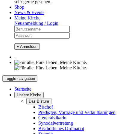
sehr gerne gesehen.
Shop
News & Events
Meine Kirche
Neuanmeldung / Login
» Anmelden
.
Toggle navigation
Startseite
Unsere Kirche
Das Bistum
Bischof
Predigten, Vorträge und Verlautbarungen
Generalvikarin
Synodalvertretung
Bischöfliches Ordinariat
Synode