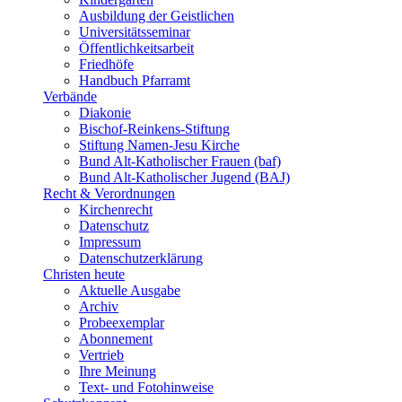
Ausbildung der Geistlichen
Universitätsseminar
Öffentlichkeitsarbeit
Friedhöfe
Handbuch Pfarramt
Verbände
Diakonie
Bischof-Reinkens-Stiftung
Stiftung Namen-Jesu Kirche
Bund Alt-Katholischer Frauen (baf)
Bund Alt-Katholischer Jugend (BAJ)
Recht & Verordnungen
Kirchenrecht
Datenschutz
Impressum
Datenschutzerklärung
Christen heute
Aktuelle Ausgabe
Archiv
Probeexemplar
Abonnement
Vertrieb
Ihre Meinung
Text- und Fotohinweise