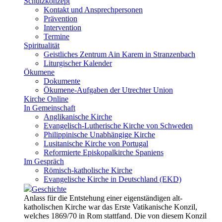
Schutzkonzept
Kontakt und Ansprechpersonen
Prävention
Intervention
Termine
Spiritualität
Geistliches Zentrum Ain Karem in Stranzenbach
Liturgischer Kalender
Ökumene
Dokumente
Ökumene-Aufgaben der Utrechter Union
Kirche Online
In Gemeinschaft
Anglikanische Kirche
Evangelisch-Lutherische Kirche von Schweden
Philippinische Unabhängige Kirche
Lusitanische Kirche von Portugal
Reformierte Episkopalkirche Spaniens
Im Gespräch
Römisch-katholische Kirche
Evangelische Kirche in Deutschland (EKD)
Geschichte
Anlass für die Entstehung einer eigenständigen alt-
katholischen Kirche war das Erste Vatikanische Konzil,
welches 1869/70 in Rom stattfand. Die von diesem Konzil