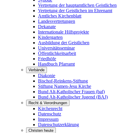
Vertretung der hauptamtlichen Geistlichen
Vertretung der Geistlichen im Ehrenamt
Amtliches Kirchenblatt
Landesvertretungen
Dekanate
Internationale Hilfsprojekte
Kindergarten
Ausbildung der Geistlichen
Universitätsseminar
Öffentlichkeitsarbeit
Friedhöfe
Handbuch Pfarramt
Verbände
Diakonie
Bischof-Reinkens-Stiftung
Stiftung Namen-Jesu Kirche
Bund Alt-Katholischer Frauen (baf)
Bund Alt-Katholischer Jugend (BAJ)
Recht & Verordnungen
Kirchenrecht
Datenschutz
Impressum
Datenschutzerklärung
Christen heute