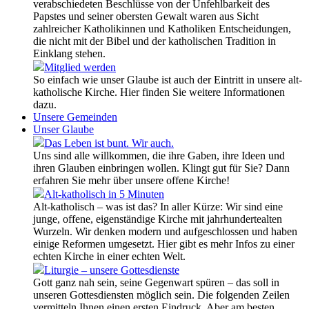
verabschiedeten Beschlüsse von der Unfehlbarkeit des
Papstes und seiner obersten Gewalt waren aus Sicht
zahlreicher Katholikinnen und Katholiken Entscheidungen,
die nicht mit der Bibel und der katholischen Tradition in
Einklang stehen.
Mitglied werden
So einfach wie unser Glaube ist auch der Eintritt in unsere alt-
katholische Kirche. Hier finden Sie weitere Informationen
dazu.
Unsere Gemeinden
Unser Glaube
Das Leben ist bunt. Wir auch.
Uns sind alle willkommen, die ihre Gaben, ihre Ideen und
ihren Glauben einbringen wollen. Klingt gut für Sie? Dann
erfahren Sie mehr über unsere offene Kirche!
Alt-katholisch in 5 Minuten
Alt-katholisch – was ist das? In aller Kürze: Wir sind eine
junge, offene, eigenständige Kirche mit jahrhundertealten
Wurzeln. Wir denken modern und aufgeschlossen und haben
einige Reformen umgesetzt. Hier gibt es mehr Infos zu einer
echten Kirche in einer echten Welt.
Liturgie – unsere Gottesdienste
Gott ganz nah sein, seine Gegenwart spüren – das soll in
unseren Gottesdiensten möglich sein. Die folgenden Zeilen
vermitteln Ihnen einen ersten Eindruck. Aber am besten