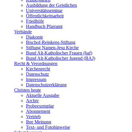
Ausbildung der Geistlichen
Universitätsseminar
Öffentlichkeitsarbeit
Friedhöfe
Handbuch Pfarramt
Verbände
Diakonie
Bischof-Reinkens-Stiftung
Stiftung Namen-Jesu Kirche
Bund Alt-Katholischer Frauen (baf)
Bund Alt-Katholischer Jugend (BAJ)
Recht & Verordnungen
Kirchenrecht
Datenschutz
Impressum
Datenschutzerklärung
Christen heute
Aktuelle Ausgabe
Archiv
Probeexemplar
Abonnement
Vertrieb
Ihre Meinung
Text- und Fotohinweise