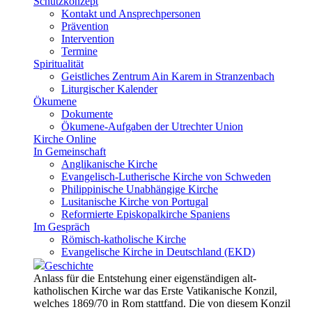
Schutzkonzept
Kontakt und Ansprechpersonen
Prävention
Intervention
Termine
Spiritualität
Geistliches Zentrum Ain Karem in Stranzenbach
Liturgischer Kalender
Ökumene
Dokumente
Ökumene-Aufgaben der Utrechter Union
Kirche Online
In Gemeinschaft
Anglikanische Kirche
Evangelisch-Lutherische Kirche von Schweden
Philippinische Unabhängige Kirche
Lusitanische Kirche von Portugal
Reformierte Episkopalkirche Spaniens
Im Gespräch
Römisch-katholische Kirche
Evangelische Kirche in Deutschland (EKD)
Geschichte
Anlass für die Entstehung einer eigenständigen alt-
katholischen Kirche war das Erste Vatikanische Konzil,
welches 1869/70 in Rom stattfand. Die von diesem Konzil