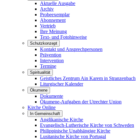
Aktuelle Ausgabe
Archiv
Probeexemplar
Abonnement
Vertrieb
Ihre Meinung
Text- und Fotohinweise
Schutzkonzept
Kontakt und Ansprechpersonen
Prävention
Intervention
Termine
Spiritualität
Geistliches Zentrum Ain Karem in Stranzenbach
Liturgischer Kalender
Ökumene
Dokumente
Ökumene-Aufgaben der Utrechter Union
Kirche Online
In Gemeinschaft
Anglikanische Kirche
Evangelisch-Lutherische Kirche von Schweden
Philippinische Unabhängige Kirche
Lusitanische Kirche von Portugal