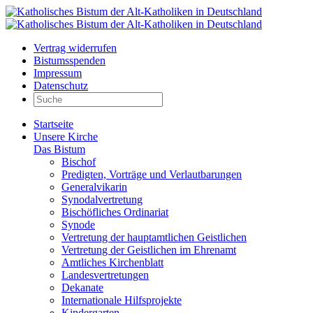
Vertrag widerrufen
Bistumsspenden
Impressum
Datenschutz
Startseite
Unsere Kirche
Das Bistum
Bischof
Predigten, Vorträge und Verlautbarungen
Generalvikarin
Synodalvertretung
Bischöfliches Ordinariat
Synode
Vertretung der hauptamtlichen Geistlichen
Vertretung der Geistlichen im Ehrenamt
Amtliches Kirchenblatt
Landesvertretungen
Dekanate
Internationale Hilfsprojekte
Kindergarten