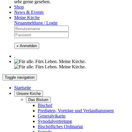
sehr gerne gesehen.
Shop
News & Events
Meine Kirche
Neuanmeldung / Login
» Anmelden
.
Toggle navigation
Startseite
Unsere Kirche
Das Bistum
Bischof
Predigten, Vorträge und Verlautbarungen
Generalvikarin
Synodalvertretung
Bischöfliches Ordinariat
Synode