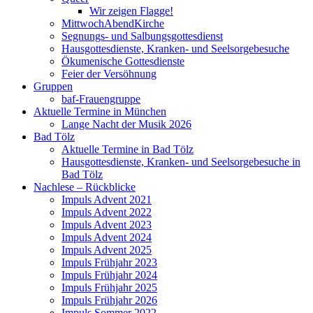
Wir zeigen Flagge!
MittwochAbendKirche
Segnungs- und Salbungsgottesdienst
Hausgottesdienste, Kranken- und Seelsorgebesuche
Ökumenische Gottesdienste
Feier der Versöhnung
Gruppen
baf-Frauengruppe
Aktuelle Termine in München
Lange Nacht der Musik 2026
Bad Tölz
Aktuelle Termine in Bad Tölz
Hausgottesdienste, Kranken- und Seelsorgebesuche in
Bad Tölz
Nachlese – Rückblicke
Impuls Advent 2021
Impuls Advent 2022
Impuls Advent 2023
Impuls Advent 2024
Impuls Advent 2025
Impuls Frühjahr 2023
Impuls Frühjahr 2024
Impuls Frühjahr 2025
Impuls Frühjahr 2026
Impuls Sommer 2022