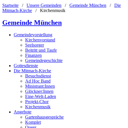
Startseite
/
Unsere Gemeinden
/
Gemeinde München
/
Die
Mitmach-Kirche
/
Kirchenmusik
Gemeinde München
Gemeindevorstellung
Kirchenvorstand
Seelsorger
Beitritt und Taufe
Finanzen
Gemeindegeschichte
Gottesdienste
Die Mitmach-Kirche
Besuchsdienst
Ad Hoc Band
Ministrant:Innen
Glöckner:Innen
Eine-Welt-Laden
Projekt-Chor
Kirchenmusik
Angebote
Gartenhausgespräche
Komplet
Queer