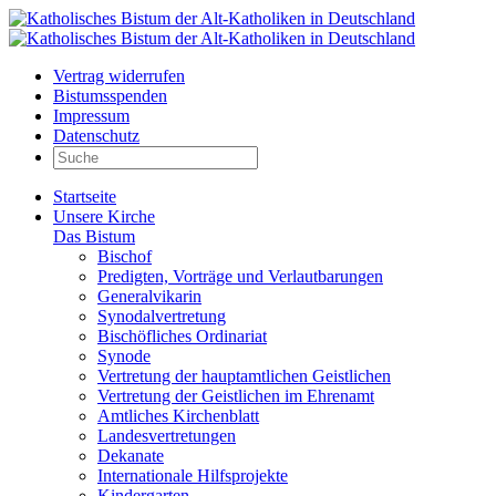
Vertrag widerrufen
Bistumsspenden
Impressum
Datenschutz
Startseite
Unsere Kirche
Das Bistum
Bischof
Predigten, Vorträge und Verlautbarungen
Generalvikarin
Synodalvertretung
Bischöfliches Ordinariat
Synode
Vertretung der hauptamtlichen Geistlichen
Vertretung der Geistlichen im Ehrenamt
Amtliches Kirchenblatt
Landesvertretungen
Dekanate
Internationale Hilfsprojekte
Kindergarten