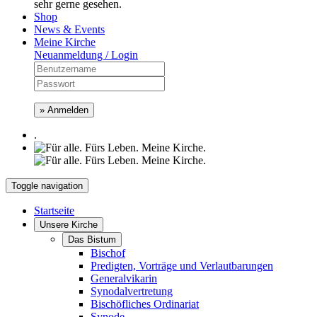
sehr gerne gesehen.
Shop
News & Events
Meine Kirche
Neuanmeldung / Login
» Anmelden
.
Toggle navigation
Startseite
Unsere Kirche
Das Bistum
Bischof
Predigten, Vorträge und Verlautbarungen
Generalvikarin
Synodalvertretung
Bischöfliches Ordinariat
Synode