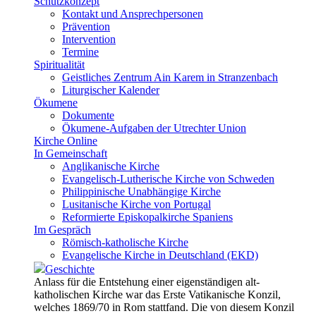
Schutzkonzept
Kontakt und Ansprechpersonen
Prävention
Intervention
Termine
Spiritualität
Geistliches Zentrum Ain Karem in Stranzenbach
Liturgischer Kalender
Ökumene
Dokumente
Ökumene-Aufgaben der Utrechter Union
Kirche Online
In Gemeinschaft
Anglikanische Kirche
Evangelisch-Lutherische Kirche von Schweden
Philippinische Unabhängige Kirche
Lusitanische Kirche von Portugal
Reformierte Episkopalkirche Spaniens
Im Gespräch
Römisch-katholische Kirche
Evangelische Kirche in Deutschland (EKD)
Geschichte
Anlass für die Entstehung einer eigenständigen alt-
katholischen Kirche war das Erste Vatikanische Konzil,
welches 1869/70 in Rom stattfand. Die von diesem Konzil