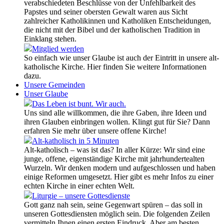
verabschiedeten Beschlüsse von der Unfehlbarkeit des
Papstes und seiner obersten Gewalt waren aus Sicht
zahlreicher Katholikinnen und Katholiken Entscheidungen,
die nicht mit der Bibel und der katholischen Tradition in
Einklang stehen.
Mitglied werden
So einfach wie unser Glaube ist auch der Eintritt in unsere alt-
katholische Kirche. Hier finden Sie weitere Informationen
dazu.
Unsere Gemeinden
Unser Glaube
Das Leben ist bunt. Wir auch.
Uns sind alle willkommen, die ihre Gaben, ihre Ideen und
ihren Glauben einbringen wollen. Klingt gut für Sie? Dann
erfahren Sie mehr über unsere offene Kirche!
Alt-katholisch in 5 Minuten
Alt-katholisch – was ist das? In aller Kürze: Wir sind eine
junge, offene, eigenständige Kirche mit jahrhundertealten
Wurzeln. Wir denken modern und aufgeschlossen und haben
einige Reformen umgesetzt. Hier gibt es mehr Infos zu einer
echten Kirche in einer echten Welt.
Liturgie – unsere Gottesdienste
Gott ganz nah sein, seine Gegenwart spüren – das soll in
unseren Gottesdiensten möglich sein. Die folgenden Zeilen
vermitteln Ihnen einen ersten Eindruck. Aber am besten