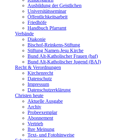
Ausbildung der Geistlichen
Universitätsseminar
Öffentlichkeitsarbeit
Friedhöfe
Handbuch Pfarramt
Verbände
Diakonie
Bischof-Reinkens-Stiftung
Stiftung Namen-Jesu Kirche
Bund Alt-Katholischer Frauen (baf)
Bund Alt-Katholischer Jugend (BAJ)
Recht & Verordnungen
Kirchenrecht
Datenschutz
Impressum
Datenschutzerklärung
Christen heute
Aktuelle Ausgabe
Archiv
Probeexemplar
Abonnement
Vertrieb
Ihre Meinung
Text- und Fotohinweise