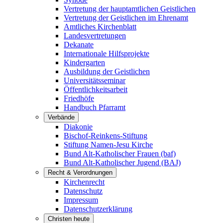
Vertretung der hauptamtlichen Geistlichen
Vertretung der Geistlichen im Ehrenamt
Amtliches Kirchenblatt
Landesvertretungen
Dekanate
Internationale Hilfsprojekte
Kindergarten
Ausbildung der Geistlichen
Universitätsseminar
Öffentlichkeitsarbeit
Friedhöfe
Handbuch Pfarramt
Verbände
Diakonie
Bischof-Reinkens-Stiftung
Stiftung Namen-Jesu Kirche
Bund Alt-Katholischer Frauen (baf)
Bund Alt-Katholischer Jugend (BAJ)
Recht & Verordnungen
Kirchenrecht
Datenschutz
Impressum
Datenschutzerklärung
Christen heute