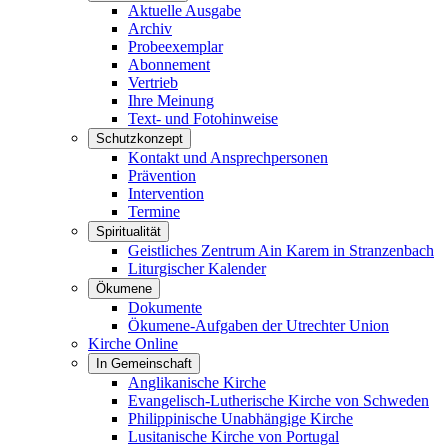
Aktuelle Ausgabe
Archiv
Probeexemplar
Abonnement
Vertrieb
Ihre Meinung
Text- und Fotohinweise
Schutzkonzept
Kontakt und Ansprechpersonen
Prävention
Intervention
Termine
Spiritualität
Geistliches Zentrum Ain Karem in Stranzenbach
Liturgischer Kalender
Ökumene
Dokumente
Ökumene-Aufgaben der Utrechter Union
Kirche Online
In Gemeinschaft
Anglikanische Kirche
Evangelisch-Lutherische Kirche von Schweden
Philippinische Unabhängige Kirche
Lusitanische Kirche von Portugal