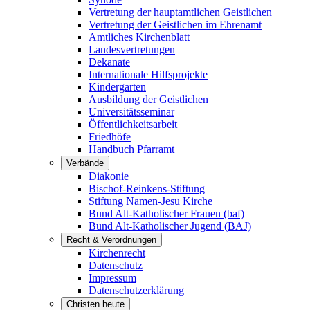
Vertretung der hauptamtlichen Geistlichen
Vertretung der Geistlichen im Ehrenamt
Amtliches Kirchenblatt
Landesvertretungen
Dekanate
Internationale Hilfsprojekte
Kindergarten
Ausbildung der Geistlichen
Universitätsseminar
Öffentlichkeitsarbeit
Friedhöfe
Handbuch Pfarramt
Verbände
Diakonie
Bischof-Reinkens-Stiftung
Stiftung Namen-Jesu Kirche
Bund Alt-Katholischer Frauen (baf)
Bund Alt-Katholischer Jugend (BAJ)
Recht & Verordnungen
Kirchenrecht
Datenschutz
Impressum
Datenschutzerklärung
Christen heute