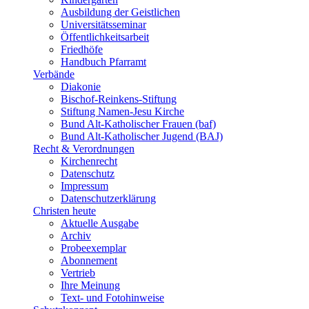
Ausbildung der Geistlichen
Universitätsseminar
Öffentlichkeitsarbeit
Friedhöfe
Handbuch Pfarramt
Verbände
Diakonie
Bischof-Reinkens-Stiftung
Stiftung Namen-Jesu Kirche
Bund Alt-Katholischer Frauen (baf)
Bund Alt-Katholischer Jugend (BAJ)
Recht & Verordnungen
Kirchenrecht
Datenschutz
Impressum
Datenschutzerklärung
Christen heute
Aktuelle Ausgabe
Archiv
Probeexemplar
Abonnement
Vertrieb
Ihre Meinung
Text- und Fotohinweise