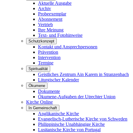
Aktuelle Ausgabe
Archiv
Probeexemplar
Abonnement
Vertrieb
Ihre Meinung
Text- und Fotohinweise
Schutzkonzept
Kontakt und Ansprechpersonen
Prävention
Intervention
Termine
Spiritualität
Geistliches Zentrum Ain Karem in Stranzenbach
Liturgischer Kalender
Ökumene
Dokumente
Ökumene-Aufgaben der Utrechter Union
Kirche Online
In Gemeinschaft
Anglikanische Kirche
Evangelisch-Lutherische Kirche von Schweden
Philippinische Unabhängige Kirche
Lusitanische Kirche von Portugal