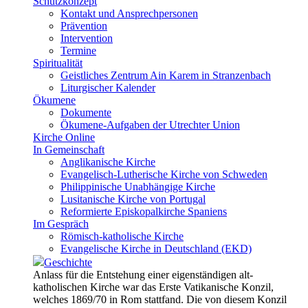
Schutzkonzept
Kontakt und Ansprechpersonen
Prävention
Intervention
Termine
Spiritualität
Geistliches Zentrum Ain Karem in Stranzenbach
Liturgischer Kalender
Ökumene
Dokumente
Ökumene-Aufgaben der Utrechter Union
Kirche Online
In Gemeinschaft
Anglikanische Kirche
Evangelisch-Lutherische Kirche von Schweden
Philippinische Unabhängige Kirche
Lusitanische Kirche von Portugal
Reformierte Episkopalkirche Spaniens
Im Gespräch
Römisch-katholische Kirche
Evangelische Kirche in Deutschland (EKD)
Geschichte
Anlass für die Entstehung einer eigenständigen alt-
katholischen Kirche war das Erste Vatikanische Konzil,
welches 1869/70 in Rom stattfand. Die von diesem Konzil