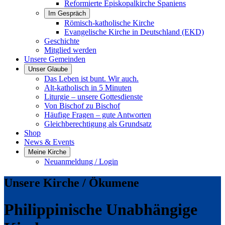
Reformierte Episkopalkirche Spaniens
Im Gespräch
Römisch-katholische Kirche
Evangelische Kirche in Deutschland (EKD)
Geschichte
Mitglied werden
Unsere Gemeinden
Unser Glaube
Das Leben ist bunt. Wir auch.
Alt-katholisch in 5 Minuten
Liturgie – unsere Gottesdienste
Von Bischof zu Bischof
Häufige Fragen – gute Antworten
Gleichberechtigung als Grundsatz
Shop
News & Events
Meine Kirche
Neuanmeldung / Login
Unsere Kirche / Ökumene
Philippinische Unabhängige