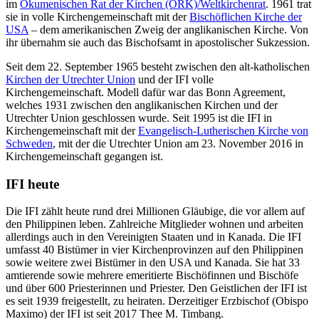
im
Ökumenischen Rat der Kirchen (ÖRK)/Weltkirchenrat
. 1961 trat
sie in volle Kirchengemeinschaft mit der
Bischöflichen Kirche der
USA
– dem amerikanischen Zweig der anglikanischen Kirche. Von
ihr übernahm sie auch das Bischofsamt in apostolischer Sukzession.
Seit dem 22. September 1965 besteht zwischen den alt-katholischen
Kirchen der Utrechter Union
und der IFI volle
Kirchengemeinschaft. Modell dafür war das Bonn Agreement,
welches 1931 zwischen den anglikanischen Kirchen und der
Utrechter Union geschlossen wurde. Seit 1995 ist die IFI in
Kirchengemeinschaft mit der
Evangelisch-Lutherischen Kirche von
Schweden
, mit der die Utrechter Union am 23. November 2016 in
Kirchengemeinschaft gegangen ist.
IFI heute
Die IFI zählt heute rund drei Millionen Gläubige, die vor allem auf
den Philippinen leben. Zahlreiche Mitglieder wohnen und arbeiten
allerdings auch in den Vereinigten Staaten und in Kanada. Die IFI
umfasst 40 Bistümer in vier Kirchenprovinzen auf den Philippinen
sowie weitere zwei Bistümer in den USA und Kanada. Sie hat 33
amtierende sowie mehrere emeritierte Bischöfinnen und Bischöfe
und über 600 Priesterinnen und Priester. Den Geistlichen der IFI ist
es seit 1939 freigestellt, zu heiraten. Derzeitiger Erzbischof (Obispo
Maximo) der IFI ist seit 2017 Thee M. Timbang.