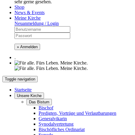
sehr gerne gesehen.
Shop
News & Events
Meine Kirche
Neuanmeldung / Login
» Anmelden
.
Toggle navigation
Startseite
Unsere Kirche
Das Bistum
Bischof
Predigten, Vorträge und Verlautbarungen
Generalvikarin
Synodalvertretung
Bischöfliches Ordinariat
Synode