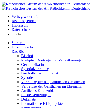
Vertrag widerrufen
Bistumsspenden
Impressum
Datenschutz
Startseite
Unsere Kirche
Das Bistum
Bischof
Predigten, Vorträge und Verlautbarungen
Generalvikarin
Synodalvertretung
Bischöfliches Ordinariat
Synode
Vertretung der hauptamtlichen Geistlichen
Vertretung der Geistlichen im Ehrenamt
Amtliches Kirchenblatt
Landesvertretungen
Dekanate
Internationale Hilfsprojekte
Kindergarten