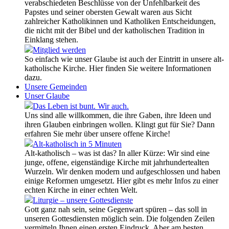
verabschiedeten Beschlüsse von der Unfehlbarkeit des
Papstes und seiner obersten Gewalt waren aus Sicht
zahlreicher Katholikinnen und Katholiken Entscheidungen,
die nicht mit der Bibel und der katholischen Tradition in
Einklang stehen.
Mitglied werden
So einfach wie unser Glaube ist auch der Eintritt in unsere alt-
katholische Kirche. Hier finden Sie weitere Informationen
dazu.
Unsere Gemeinden
Unser Glaube
Das Leben ist bunt. Wir auch.
Uns sind alle willkommen, die ihre Gaben, ihre Ideen und
ihren Glauben einbringen wollen. Klingt gut für Sie? Dann
erfahren Sie mehr über unsere offene Kirche!
Alt-katholisch in 5 Minuten
Alt-katholisch – was ist das? In aller Kürze: Wir sind eine
junge, offene, eigenständige Kirche mit jahrhundertealten
Wurzeln. Wir denken modern und aufgeschlossen und haben
einige Reformen umgesetzt. Hier gibt es mehr Infos zu einer
echten Kirche in einer echten Welt.
Liturgie – unsere Gottesdienste
Gott ganz nah sein, seine Gegenwart spüren – das soll in
unseren Gottesdiensten möglich sein. Die folgenden Zeilen
vermitteln Ihnen einen ersten Eindruck. Aber am besten