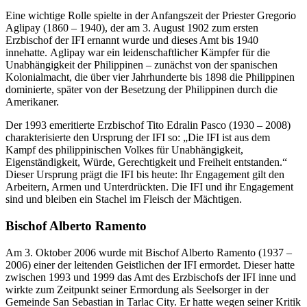
Eine wichtige Rolle spielte in der Anfangszeit der Priester Gregorio
Aglipay (1860 – 1940), der am 3. August 1902 zum ersten
Erzbischof der IFI ernannt wurde und dieses Amt bis 1940
innehatte. Aglipay war ein leidenschaftlicher Kämpfer für die
Unabhängigkeit der Philippinen – zunächst von der spanischen
Kolonialmacht, die über vier Jahrhunderte bis 1898 die Philippinen
dominierte, später von der Besetzung der Philippinen durch die
Amerikaner.
Der 1993 emeritierte Erzbischof Tito Edralin Pasco (1930 – 2008)
charakterisierte den Ursprung der IFI so: „Die IFI ist aus dem
Kampf des philippinischen Volkes für Unabhängigkeit,
Eigenständigkeit, Würde, Gerechtigkeit und Freiheit entstanden.“
Dieser Ursprung prägt die IFI bis heute: Ihr Engagement gilt den
Arbeitern, Armen und Unterdrückten. Die IFI und ihr Engagement
sind und bleiben ein Stachel im Fleisch der Mächtigen.
Bischof Alberto Ramento
Am 3. Oktober 2006 wurde mit Bischof Alberto Ramento (1937 –
2006) einer der leitenden Geistlichen der IFI ermordet. Dieser hatte
zwischen 1993 und 1999 das Amt des Erzbischofs der IFI inne und
wirkte zum Zeitpunkt seiner Ermordung als Seelsorger in der
Gemeinde San Sebastian in Tarlac City. Er hatte wegen seiner Kritik