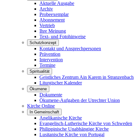
Aktuelle Ausgabe
Archiv
Probeexemplar
Abonnement
Vertrieb
Ihre Meinung
Text- und Fotohinweise
Schutzkonzept
Kontakt und Ansprechpersonen
Prävention
Intervention
Termine
Spiritualität
Geistliches Zentrum Ain Karem in Stranzenbach
Liturgischer Kalender
Ökumene
Dokumente
Ökumene-Aufgaben der Utrechter Union
Kirche Online
In Gemeinschaft
Anglikanische Kirche
Evangelisch-Lutherische Kirche von Schweden
Philippinische Unabhängige Kirche
Lusitanische Kirche von Portugal