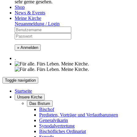
sehr gerne gesehen.
Shop
News & Events
Meine Kirche
Neuanmeldung / Login
» Anmelden
.
Toggle navigation
Startseite
Unsere Kirche
Das Bistum
Bischof
Predigten, Vorträge und Verlautbarungen
Generalvikarin
Synodalvertretung
Bischöfliches Ordinariat
Synode