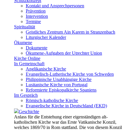
Schutzkonzept
Kontakt und Ansprechpersonen
Prävention
Intervention
Termine
Spiritualität
Geistliches Zentrum Ain Karem in Stranzenbach
Liturgischer Kalender
Ökumene
Dokumente
Ökumene-Aufgaben der Utrechter Union
Kirche Online
In Gemeinschaft
Anglikanische Kirche
Evangelisch-Lutherische Kirche von Schweden
Philippinische Unabhängige Kirche
Lusitanische Kirche von Portugal
Reformierte Episkopalkirche Spaniens
Im Gespräch
Römisch-katholische Kirche
Evangelische Kirche in Deutschland (EKD)
Geschichte
Anlass für die Entstehung einer eigenständigen alt-
katholischen Kirche war das Erste Vatikanische Konzil,
welches 1869/70 in Rom stattfand. Die von diesem Konzil