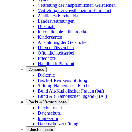
Vertretung der hauptamtlichen Geistlichen
Vertretung der Geistlichen im Ehrenamt
Amtliches Kirchenblatt
Landesvertretungen
Dekanate
Internationale Hilfsprojekte
Kindergarten
Ausbildung der Geistlichen
Universitätsseminar
Öffentlichkeitsarbeit
Friedhöfe
Handbuch Pfarramt
Verbände
Diakonie
Bischof-Reinkens-Stiftung
Stiftung Namen-Jesu Kirche
Bund Alt-Katholischer Frauen (baf)
Bund Alt-Katholischer Jugend (BAJ)
Recht & Verordnungen
Kirchenrecht
Datenschutz
Impressum
Datenschutzerklärung
Christen heute