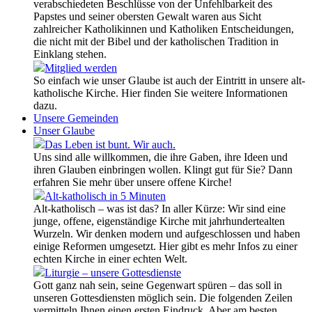
verabschiedeten Beschlüsse von der Unfehlbarkeit des
Papstes und seiner obersten Gewalt waren aus Sicht
zahlreicher Katholikinnen und Katholiken Entscheidungen,
die nicht mit der Bibel und der katholischen Tradition in
Einklang stehen.
Mitglied werden
So einfach wie unser Glaube ist auch der Eintritt in unsere alt-
katholische Kirche. Hier finden Sie weitere Informationen
dazu.
Unsere Gemeinden
Unser Glaube
Das Leben ist bunt. Wir auch.
Uns sind alle willkommen, die ihre Gaben, ihre Ideen und
ihren Glauben einbringen wollen. Klingt gut für Sie? Dann
erfahren Sie mehr über unsere offene Kirche!
Alt-katholisch in 5 Minuten
Alt-katholisch – was ist das? In aller Kürze: Wir sind eine
junge, offene, eigenständige Kirche mit jahrhundertealten
Wurzeln. Wir denken modern und aufgeschlossen und haben
einige Reformen umgesetzt. Hier gibt es mehr Infos zu einer
echten Kirche in einer echten Welt.
Liturgie – unsere Gottesdienste
Gott ganz nah sein, seine Gegenwart spüren – das soll in
unseren Gottesdiensten möglich sein. Die folgenden Zeilen
vermitteln Ihnen einen ersten Eindruck. Aber am besten