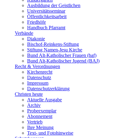
Ausbildung der Geistlichen
Universitätsseminar
Öffentlichkeitsarbeit
Friedhöfe
Handbuch Pfarramt
Verbände
Diakonie
Bischof-Reinkens-Stiftung
Stiftung Namen-Jesu Kirche
Bund Alt-Katholischer Frauen (baf)
Bund Alt-Katholischer Jugend (BAJ)
Recht & Verordnungen
Kirchenrecht
Datenschutz
Impressum
Datenschutzerklärung
Christen heute
Aktuelle Ausgabe
Archiv
Probeexemplar
Abonnement
Vertrieb
Ihre Meinung
Text- und Fotohinweise