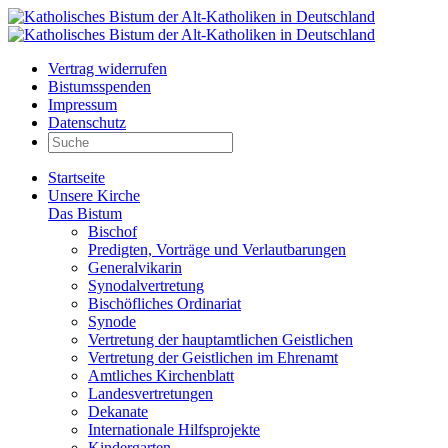
Vertrag widerrufen
Bistumsspenden
Impressum
Datenschutz
Startseite
Unsere Kirche
Das Bistum
Bischof
Predigten, Vorträge und Verlautbarungen
Generalvikarin
Synodalvertretung
Bischöfliches Ordinariat
Synode
Vertretung der hauptamtlichen Geistlichen
Vertretung der Geistlichen im Ehrenamt
Amtliches Kirchenblatt
Landesvertretungen
Dekanate
Internationale Hilfsprojekte
Kindergarten