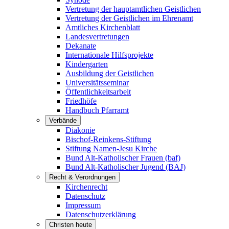
Vertretung der hauptamtlichen Geistlichen
Vertretung der Geistlichen im Ehrenamt
Amtliches Kirchenblatt
Landesvertretungen
Dekanate
Internationale Hilfsprojekte
Kindergarten
Ausbildung der Geistlichen
Universitätsseminar
Öffentlichkeitsarbeit
Friedhöfe
Handbuch Pfarramt
Verbände
Diakonie
Bischof-Reinkens-Stiftung
Stiftung Namen-Jesu Kirche
Bund Alt-Katholischer Frauen (baf)
Bund Alt-Katholischer Jugend (BAJ)
Recht & Verordnungen
Kirchenrecht
Datenschutz
Impressum
Datenschutzerklärung
Christen heute