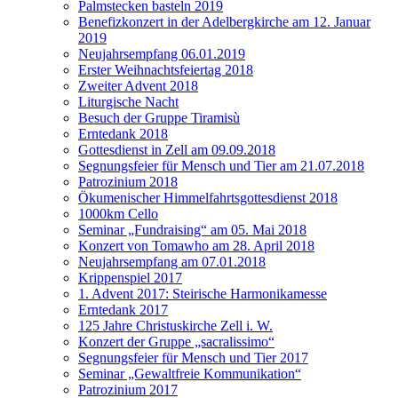
Palmstecken basteln 2019
Benefizkonzert in der Adelbergkirche am 12. Januar
2019
Neujahrsempfang 06.01.2019
Erster Weihnachtsfeiertag 2018
Zweiter Advent 2018
Liturgische Nacht
Besuch der Gruppe Tiramisù
Erntedank 2018
Gottesdienst in Zell am 09.09.2018
Segnungsfeier für Mensch und Tier am 21.07.2018
Patrozinium 2018
Ökumenischer Himmelfahrtsgottesdienst 2018
1000km Cello
Seminar „Fundraising“ am 05. Mai 2018
Konzert von Tomawho am 28. April 2018
Neujahrsempfang am 07.01.2018
Krippenspiel 2017
1. Advent 2017: Steirische Harmonikamesse
Erntedank 2017
125 Jahre Christuskirche Zell i. W.
Konzert der Gruppe „sacralissimo“
Segnungsfeier für Mensch und Tier 2017
Seminar „Gewaltfreie Kommunikation“
Patrozinium 2017