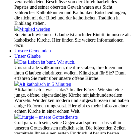
verabschiedeten Beschlüsse von der Unfehlbarkeit des
Papstes und seiner obersten Gewalt waren aus Sicht
zahlreicher Katholikinnen und Katholiken Entscheidungen,
die nicht mit der Bibel und der katholischen Tradition in
Einklang stehen.
Mitglied werden
So einfach wie unser Glaube ist auch der Eintritt in unsere alt-
katholische Kirche. Hier finden Sie weitere Informationen
dazu.
Unsere Gemeinden
Unser Glaube
Das Leben ist bunt. Wir auch.
Uns sind alle willkommen, die ihre Gaben, ihre Ideen und
ihren Glauben einbringen wollen. Klingt gut für Sie? Dann
erfahren Sie mehr über unsere offene Kirche!
Alt-katholisch in 5 Minuten
Alt-katholisch – was ist das? In aller Kürze: Wir sind eine
junge, offene, eigenständige Kirche mit jahrhundertealten
Wurzeln. Wir denken modern und aufgeschlossen und haben
einige Reformen umgesetzt. Hier gibt es mehr Infos zu einer
echten Kirche in einer echten Welt.
Liturgie – unsere Gottesdienste
Gott ganz nah sein, seine Gegenwart spüren – das soll in
unseren Gottesdiensten möglich sein. Die folgenden Zeilen
vermitteln Ihnen einen ersten Eindruck. Aber am besten