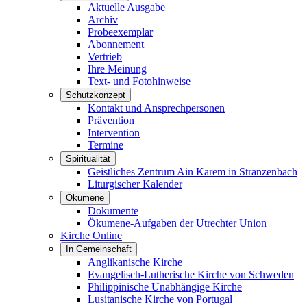
Aktuelle Ausgabe
Archiv
Probeexemplar
Abonnement
Vertrieb
Ihre Meinung
Text- und Fotohinweise
Schutzkonzept
Kontakt und Ansprechpersonen
Prävention
Intervention
Termine
Spiritualität
Geistliches Zentrum Ain Karem in Stranzenbach
Liturgischer Kalender
Ökumene
Dokumente
Ökumene-Aufgaben der Utrechter Union
Kirche Online
In Gemeinschaft
Anglikanische Kirche
Evangelisch-Lutherische Kirche von Schweden
Philippinische Unabhängige Kirche
Lusitanische Kirche von Portugal