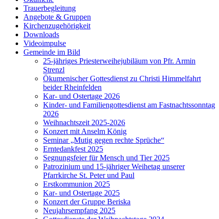
Trauerbegleitung
Angebote & Gruppen
Kirchenzugehörigkeit
Downloads
Videoimpulse
Gemeinde im Bild
25-jähriges Priesterweihejubiläum von Pfr. Armin
Strenzl
Ökumenischer Gottesdienst zu Christi Himmelfahrt
beider Rheinfelden
Kar- und Ostertage 2026
Kinder- und Familiengottesdienst am Fastnachtssonntag
2026
Weihnachtszeit 2025-2026
Konzert mit Anselm König
Seminar „Mutig gegen rechte Sprüche“
Erntedankfest 2025
Segnungsfeier für Mensch und Tier 2025
Patrozinium und 15-jähriger Weihetag unserer
Pfarrkirche St. Peter und Paul
Erstkommunion 2025
Kar- und Ostertage 2025
Konzert der Gruppe Beriska
Neujahrsempfang 2025