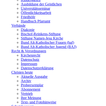
Ausbildung der Geistlichen
Universitätsseminar
Öffentlichkeitsarbeit
Friedhöfe
Handbuch Pfarramt
Verbände
Diakonie
Bischof-Reinkens-Stiftung
Stiftung Namen-Jesu Kirche
Bund Alt-Katholischer Frauen (baf)
Bund Alt-Katholischer Jugend (BAJ)
Recht & Verordnungen
Kirchenrecht
Datenschutz
Impressum
Datenschutzerklärung
Christen heute
Aktuelle Ausgabe
Archiv
Probeexemplar
Abonnement
Vertrieb
Ihre Meinung
Text- und Fotohinweise