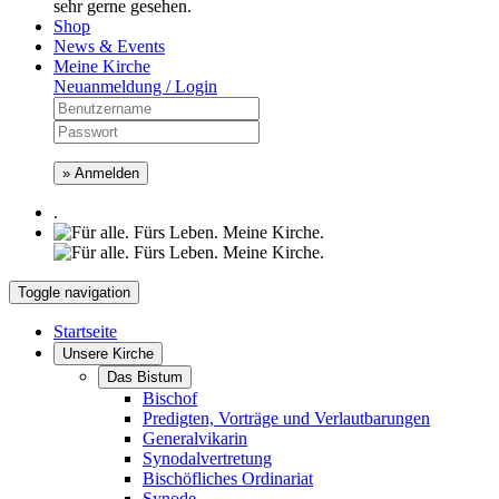
sehr gerne gesehen.
Shop
News & Events
Meine Kirche
Neuanmeldung / Login
» Anmelden
.
Toggle navigation
Startseite
Unsere Kirche
Das Bistum
Bischof
Predigten, Vorträge und Verlautbarungen
Generalvikarin
Synodalvertretung
Bischöfliches Ordinariat
Synode