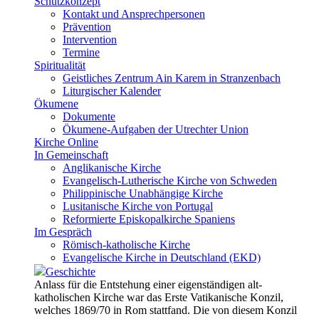
Schutzkonzept
Kontakt und Ansprechpersonen
Prävention
Intervention
Termine
Spiritualität
Geistliches Zentrum Ain Karem in Stranzenbach
Liturgischer Kalender
Ökumene
Dokumente
Ökumene-Aufgaben der Utrechter Union
Kirche Online
In Gemeinschaft
Anglikanische Kirche
Evangelisch-Lutherische Kirche von Schweden
Philippinische Unabhängige Kirche
Lusitanische Kirche von Portugal
Reformierte Episkopalkirche Spaniens
Im Gespräch
Römisch-katholische Kirche
Evangelische Kirche in Deutschland (EKD)
Geschichte
Anlass für die Entstehung einer eigenständigen alt-
katholischen Kirche war das Erste Vatikanische Konzil,
welches 1869/70 in Rom stattfand. Die von diesem Konzil