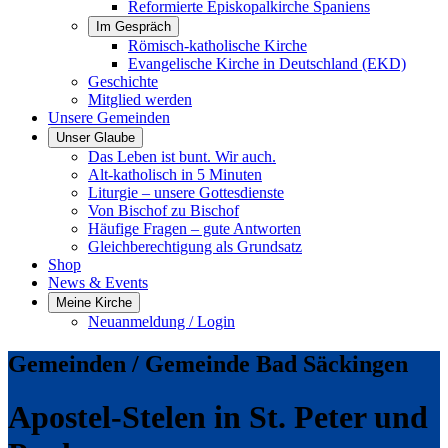
Reformierte Episkopalkirche Spaniens
Im Gespräch
Römisch-katholische Kirche
Evangelische Kirche in Deutschland (EKD)
Geschichte
Mitglied werden
Unsere Gemeinden
Unser Glaube
Das Leben ist bunt. Wir auch.
Alt-katholisch in 5 Minuten
Liturgie – unsere Gottesdienste
Von Bischof zu Bischof
Häufige Fragen – gute Antworten
Gleichberechtigung als Grundsatz
Shop
News & Events
Meine Kirche
Neuanmeldung / Login
Gemeinden / Gemeinde Bad Säckingen
Apostel-Stelen in St. Peter und