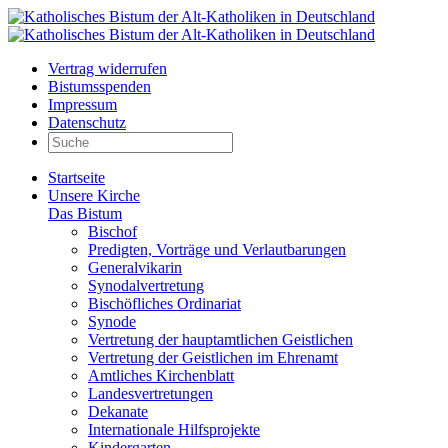
Vertrag widerrufen
Bistumsspenden
Impressum
Datenschutz
Startseite
Unsere Kirche
Das Bistum
Bischof
Predigten, Vorträge und Verlautbarungen
Generalvikarin
Synodalvertretung
Bischöfliches Ordinariat
Synode
Vertretung der hauptamtlichen Geistlichen
Vertretung der Geistlichen im Ehrenamt
Amtliches Kirchenblatt
Landesvertretungen
Dekanate
Internationale Hilfsprojekte
Kindergarten