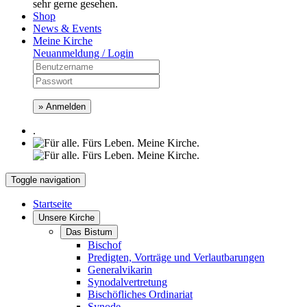
sehr gerne gesehen.
Shop
News & Events
Meine Kirche
Neuanmeldung / Login
» Anmelden
.
Toggle navigation
Startseite
Unsere Kirche
Das Bistum
Bischof
Predigten, Vorträge und Verlautbarungen
Generalvikarin
Synodalvertretung
Bischöfliches Ordinariat
Synode