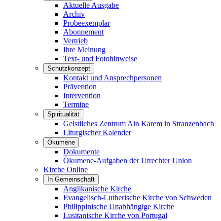
Aktuelle Ausgabe
Archiv
Probeexemplar
Abonnement
Vertrieb
Ihre Meinung
Text- und Fotohinweise
Schutzkonzept
Kontakt und Ansprechpersonen
Prävention
Intervention
Termine
Spiritualität
Geistliches Zentrum Ain Karem in Stranzenbach
Liturgischer Kalender
Ökumene
Dokumente
Ökumene-Aufgaben der Utrechter Union
Kirche Online
In Gemeinschaft
Anglikanische Kirche
Evangelisch-Lutherische Kirche von Schweden
Philippinische Unabhängige Kirche
Lusitanische Kirche von Portugal