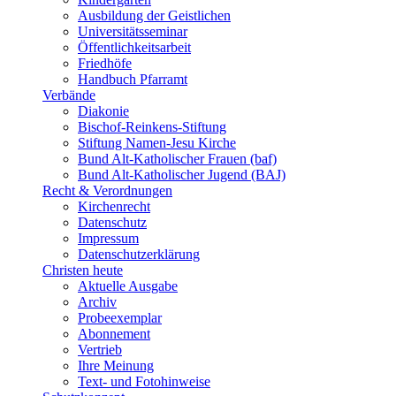
Ausbildung der Geistlichen
Universitätsseminar
Öffentlichkeitsarbeit
Friedhöfe
Handbuch Pfarramt
Verbände
Diakonie
Bischof-Reinkens-Stiftung
Stiftung Namen-Jesu Kirche
Bund Alt-Katholischer Frauen (baf)
Bund Alt-Katholischer Jugend (BAJ)
Recht & Verordnungen
Kirchenrecht
Datenschutz
Impressum
Datenschutzerklärung
Christen heute
Aktuelle Ausgabe
Archiv
Probeexemplar
Abonnement
Vertrieb
Ihre Meinung
Text- und Fotohinweise