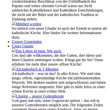
verabschiedeten Beschlüsse von der Unfehlbarkeit des
Papstes und seiner obersten Gewalt waren aus Sicht
zahlreicher Katholikinnen und Katholiken Entscheidungen,
die nicht mit der Bibel und der katholischen Tradition in
Einklang stehen.
Mitglied werden
So einfach wie unser Glaube ist auch der Eintritt in unsere alt-
katholische Kirche. Hier finden Sie weitere Informationen
dazu.
Unsere Gemeinden
Unser Glaube
Das Leben ist bunt. Wir auch.
Uns sind alle willkommen, die ihre Gaben, ihre Ideen und
ihren Glauben einbringen wollen. Klingt gut für Sie? Dann
erfahren Sie mehr über unsere offene Kirche!
Alt-katholisch in 5 Minuten
Alt-katholisch – was ist das? In aller Kürze: Wir sind eine
junge, offene, eigenständige Kirche mit jahrhundertealten
Wurzeln. Wir denken modern und aufgeschlossen und haben
einige Reformen umgesetzt. Hier gibt es mehr Infos zu einer
echten Kirche in einer echten Welt.
Liturgie – unsere Gottesdienste
Gott ganz nah sein, seine Gegenwart spüren – das soll in
unseren Gottesdiensten möglich sein. Die folgenden Zeilen
vermitteln Ihnen einen ersten Eindruck. Aber am besten