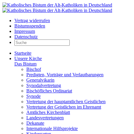
Vertrag widerrufen
Bistumsspenden
Impressum
Datenschutz
Startseite
Unsere Kirche
Das Bistum
Bischof
Predigten, Vorträge und Verlautbarungen
Generalvikarin
Synodalvertretung
Bischöfliches Ordinariat
Synode
Vertretung der hauptamtlichen Geistlichen
Vertretung der Geistlichen im Ehrenamt
Amtliches Kirchenblatt
Landesvertretungen
Dekanate
Internationale Hilfsprojekte
Kindergarten