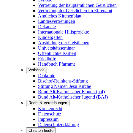
Vertretung der hauptamtlichen Geistlichen
Vertretung der Geistlichen im Ehrenamt
Amtliches Kirchenblatt
Landesvertretungen
Dekanate
Internationale Hilfsprojekte
Kindergarten
Ausbildung der Geistlichen
Universitätsseminar
Öffentlichkeitsarbeit
Friedhöfe
Handbuch Pfarramt
Verbände
Diakonie
Bischof-Reinkens-Stiftung
Stiftung Namen-Jesu Kirche
Bund Alt-Katholischer Frauen (baf)
Bund Alt-Katholischer Jugend (BAJ)
Recht & Verordnungen
Kirchenrecht
Datenschutz
Impressum
Datenschutzerklärung
Christen heute