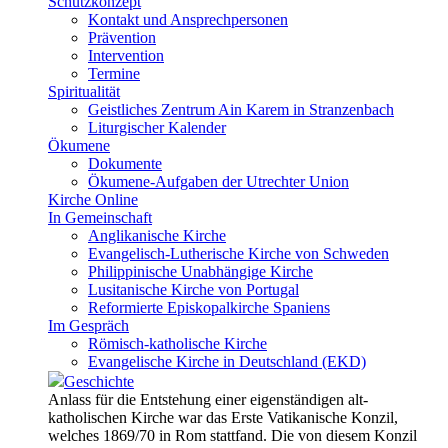
Schutzkonzept
Kontakt und Ansprechpersonen
Prävention
Intervention
Termine
Spiritualität
Geistliches Zentrum Ain Karem in Stranzenbach
Liturgischer Kalender
Ökumene
Dokumente
Ökumene-Aufgaben der Utrechter Union
Kirche Online
In Gemeinschaft
Anglikanische Kirche
Evangelisch-Lutherische Kirche von Schweden
Philippinische Unabhängige Kirche
Lusitanische Kirche von Portugal
Reformierte Episkopalkirche Spaniens
Im Gespräch
Römisch-katholische Kirche
Evangelische Kirche in Deutschland (EKD)
Geschichte
Anlass für die Entstehung einer eigenständigen alt-
katholischen Kirche war das Erste Vatikanische Konzil,
welches 1869/70 in Rom stattfand. Die von diesem Konzil