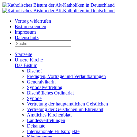
Vertrag widerrufen
Bistumsspenden
Impressum
Datenschutz
Startseite
Unsere Kirche
Das Bistum
Bischof
Predigten, Vorträge und Verlautbarungen
Generalvikarin
Synodalvertretung
Bischöfliches Ordinariat
Synode
Vertretung der hauptamtlichen Geistlichen
Vertretung der Geistlichen im Ehrenamt
Amtliches Kirchenblatt
Landesvertretungen
Dekanate
Internationale Hilfsprojekte
Kindergarten