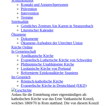
Schutzkonzept
Kontakt und Ansprechpersonen
Prävention
Intervention
Termine
Spiritualität
Geistliches Zentrum Ain Karem in Stranzenbach
Liturgischer Kalender
Ökumene
Dokumente
Ökumene-Aufgaben der Utrechter Union
Kirche Online
In Gemeinschaft
Anglikanische Kirche
Evangelisch-Lutherische Kirche von Schweden
Philippinische Unabhängige Kirche
Lusitanische Kirche von Portugal
Reformierte Episkopalkirche Spaniens
Im Gespräch
Römisch-katholische Kirche
Evangelische Kirche in Deutschland (EKD)
Geschichte
Anlass für die Entstehung einer eigenständigen alt-
katholischen Kirche war das Erste Vatikanische Konzil,
welches 1869/70 in Rom stattfand. Die von diesem Konzil