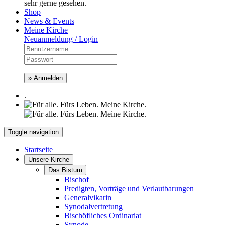
sehr gerne gesehen.
Shop
News & Events
Meine Kirche
Neuanmeldung / Login
» Anmelden
.
Toggle navigation
Startseite
Unsere Kirche
Das Bistum
Bischof
Predigten, Vorträge und Verlautbarungen
Generalvikarin
Synodalvertretung
Bischöfliches Ordinariat
Synode