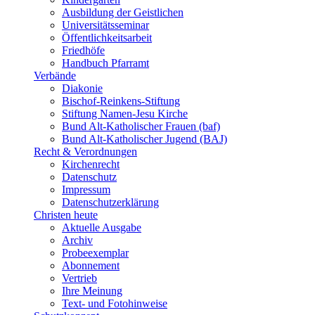
Ausbildung der Geistlichen
Universitätsseminar
Öffentlichkeitsarbeit
Friedhöfe
Handbuch Pfarramt
Verbände
Diakonie
Bischof-Reinkens-Stiftung
Stiftung Namen-Jesu Kirche
Bund Alt-Katholischer Frauen (baf)
Bund Alt-Katholischer Jugend (BAJ)
Recht & Verordnungen
Kirchenrecht
Datenschutz
Impressum
Datenschutzerklärung
Christen heute
Aktuelle Ausgabe
Archiv
Probeexemplar
Abonnement
Vertrieb
Ihre Meinung
Text- und Fotohinweise