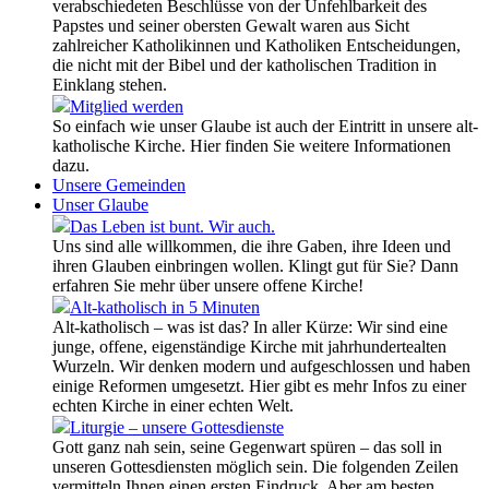
verabschiedeten Beschlüsse von der Unfehlbarkeit des
Papstes und seiner obersten Gewalt waren aus Sicht
zahlreicher Katholikinnen und Katholiken Entscheidungen,
die nicht mit der Bibel und der katholischen Tradition in
Einklang stehen.
Mitglied werden
So einfach wie unser Glaube ist auch der Eintritt in unsere alt-
katholische Kirche. Hier finden Sie weitere Informationen
dazu.
Unsere Gemeinden
Unser Glaube
Das Leben ist bunt. Wir auch.
Uns sind alle willkommen, die ihre Gaben, ihre Ideen und
ihren Glauben einbringen wollen. Klingt gut für Sie? Dann
erfahren Sie mehr über unsere offene Kirche!
Alt-katholisch in 5 Minuten
Alt-katholisch – was ist das? In aller Kürze: Wir sind eine
junge, offene, eigenständige Kirche mit jahrhundertealten
Wurzeln. Wir denken modern und aufgeschlossen und haben
einige Reformen umgesetzt. Hier gibt es mehr Infos zu einer
echten Kirche in einer echten Welt.
Liturgie – unsere Gottesdienste
Gott ganz nah sein, seine Gegenwart spüren – das soll in
unseren Gottesdiensten möglich sein. Die folgenden Zeilen
vermitteln Ihnen einen ersten Eindruck. Aber am besten