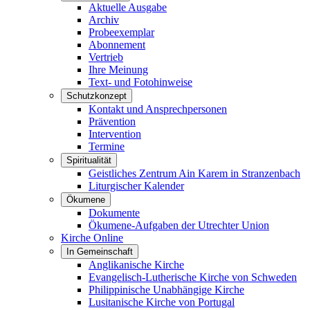
Aktuelle Ausgabe
Archiv
Probeexemplar
Abonnement
Vertrieb
Ihre Meinung
Text- und Fotohinweise
Schutzkonzept
Kontakt und Ansprechpersonen
Prävention
Intervention
Termine
Spiritualität
Geistliches Zentrum Ain Karem in Stranzenbach
Liturgischer Kalender
Ökumene
Dokumente
Ökumene-Aufgaben der Utrechter Union
Kirche Online
In Gemeinschaft
Anglikanische Kirche
Evangelisch-Lutherische Kirche von Schweden
Philippinische Unabhängige Kirche
Lusitanische Kirche von Portugal