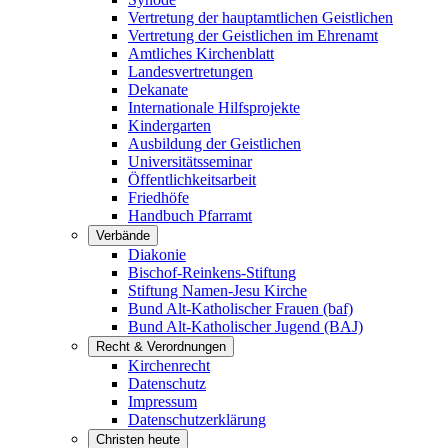
Vertretung der hauptamtlichen Geistlichen
Vertretung der Geistlichen im Ehrenamt
Amtliches Kirchenblatt
Landesvertretungen
Dekanate
Internationale Hilfsprojekte
Kindergarten
Ausbildung der Geistlichen
Universitätsseminar
Öffentlichkeitsarbeit
Friedhöfe
Handbuch Pfarramt
Verbände
Diakonie
Bischof-Reinkens-Stiftung
Stiftung Namen-Jesu Kirche
Bund Alt-Katholischer Frauen (baf)
Bund Alt-Katholischer Jugend (BAJ)
Recht & Verordnungen
Kirchenrecht
Datenschutz
Impressum
Datenschutzerklärung
Christen heute