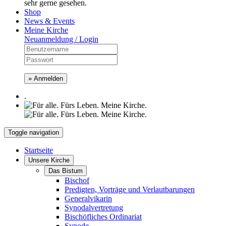
sehr gerne gesehen.
Shop
News & Events
Meine Kirche
Neuanmeldung / Login
» Anmelden
.
Toggle navigation
Startseite
Unsere Kirche
Das Bistum
Bischof
Predigten, Vorträge und Verlautbarungen
Generalvikarin
Synodalvertretung
Bischöfliches Ordinariat
Synode