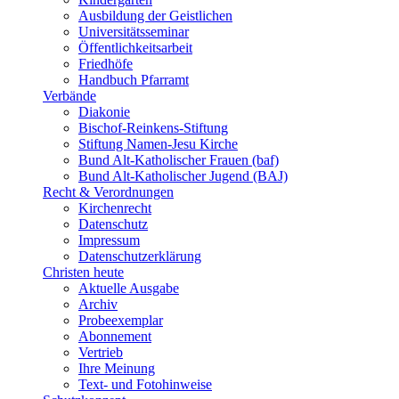
Ausbildung der Geistlichen
Universitätsseminar
Öffentlichkeitsarbeit
Friedhöfe
Handbuch Pfarramt
Verbände
Diakonie
Bischof-Reinkens-Stiftung
Stiftung Namen-Jesu Kirche
Bund Alt-Katholischer Frauen (baf)
Bund Alt-Katholischer Jugend (BAJ)
Recht & Verordnungen
Kirchenrecht
Datenschutz
Impressum
Datenschutzerklärung
Christen heute
Aktuelle Ausgabe
Archiv
Probeexemplar
Abonnement
Vertrieb
Ihre Meinung
Text- und Fotohinweise