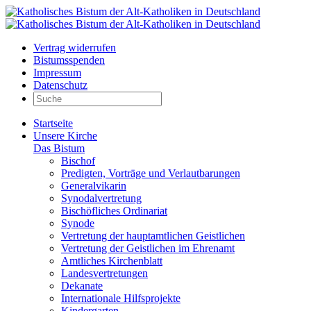
Vertrag widerrufen
Bistumsspenden
Impressum
Datenschutz
Startseite
Unsere Kirche
Das Bistum
Bischof
Predigten, Vorträge und Verlautbarungen
Generalvikarin
Synodalvertretung
Bischöfliches Ordinariat
Synode
Vertretung der hauptamtlichen Geistlichen
Vertretung der Geistlichen im Ehrenamt
Amtliches Kirchenblatt
Landesvertretungen
Dekanate
Internationale Hilfsprojekte
Kindergarten