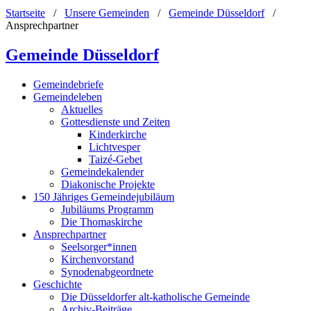
Startseite
/
Unsere Gemeinden
/
Gemeinde Düsseldorf
/
Ansprechpartner
Gemeinde Düsseldorf
Gemeindebriefe
Gemeindeleben
Aktuelles
Gottesdienste und Zeiten
Kinderkirche
Lichtvesper
Taizé-Gebet
Gemeindekalender
Diakonische Projekte
150 Jähriges Gemeindejubiläum
Jubiläums Programm
Die Thomaskirche
Ansprechpartner
Seelsorger*innen
Kirchenvorstand
Synodenabgeordnete
Geschichte
Die Düsseldorfer alt-katholische Gemeinde
Archiv-Beiträge