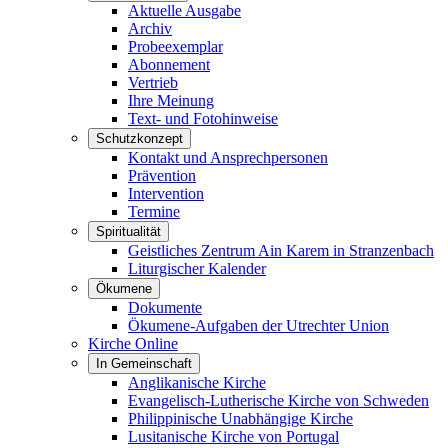
Aktuelle Ausgabe
Archiv
Probeexemplar
Abonnement
Vertrieb
Ihre Meinung
Text- und Fotohinweise
Schutzkonzept
Kontakt und Ansprechpersonen
Prävention
Intervention
Termine
Spiritualität
Geistliches Zentrum Ain Karem in Stranzenbach
Liturgischer Kalender
Ökumene
Dokumente
Ökumene-Aufgaben der Utrechter Union
Kirche Online
In Gemeinschaft
Anglikanische Kirche
Evangelisch-Lutherische Kirche von Schweden
Philippinische Unabhängige Kirche
Lusitanische Kirche von Portugal