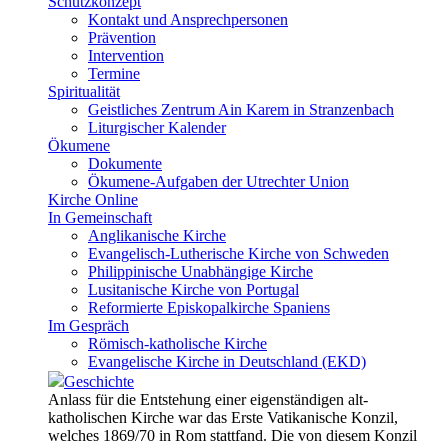
Schutzkonzept
Kontakt und Ansprechpersonen
Prävention
Intervention
Termine
Spiritualität
Geistliches Zentrum Ain Karem in Stranzenbach
Liturgischer Kalender
Ökumene
Dokumente
Ökumene-Aufgaben der Utrechter Union
Kirche Online
In Gemeinschaft
Anglikanische Kirche
Evangelisch-Lutherische Kirche von Schweden
Philippinische Unabhängige Kirche
Lusitanische Kirche von Portugal
Reformierte Episkopalkirche Spaniens
Im Gespräch
Römisch-katholische Kirche
Evangelische Kirche in Deutschland (EKD)
Geschichte
Anlass für die Entstehung einer eigenständigen alt-
katholischen Kirche war das Erste Vatikanische Konzil,
welches 1869/70 in Rom stattfand. Die von diesem Konzil