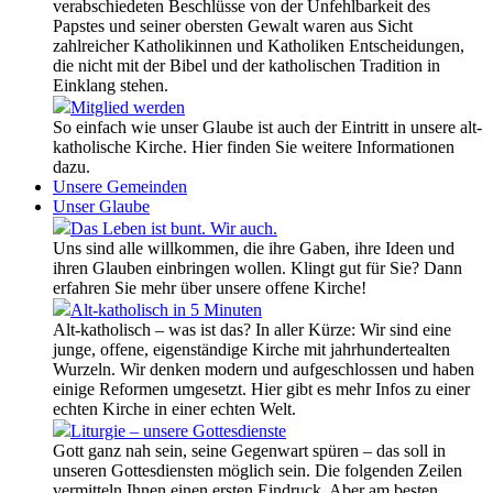
verabschiedeten Beschlüsse von der Unfehlbarkeit des
Papstes und seiner obersten Gewalt waren aus Sicht
zahlreicher Katholikinnen und Katholiken Entscheidungen,
die nicht mit der Bibel und der katholischen Tradition in
Einklang stehen.
Mitglied werden
So einfach wie unser Glaube ist auch der Eintritt in unsere alt-
katholische Kirche. Hier finden Sie weitere Informationen
dazu.
Unsere Gemeinden
Unser Glaube
Das Leben ist bunt. Wir auch.
Uns sind alle willkommen, die ihre Gaben, ihre Ideen und
ihren Glauben einbringen wollen. Klingt gut für Sie? Dann
erfahren Sie mehr über unsere offene Kirche!
Alt-katholisch in 5 Minuten
Alt-katholisch – was ist das? In aller Kürze: Wir sind eine
junge, offene, eigenständige Kirche mit jahrhundertealten
Wurzeln. Wir denken modern und aufgeschlossen und haben
einige Reformen umgesetzt. Hier gibt es mehr Infos zu einer
echten Kirche in einer echten Welt.
Liturgie – unsere Gottesdienste
Gott ganz nah sein, seine Gegenwart spüren – das soll in
unseren Gottesdiensten möglich sein. Die folgenden Zeilen
vermitteln Ihnen einen ersten Eindruck. Aber am besten