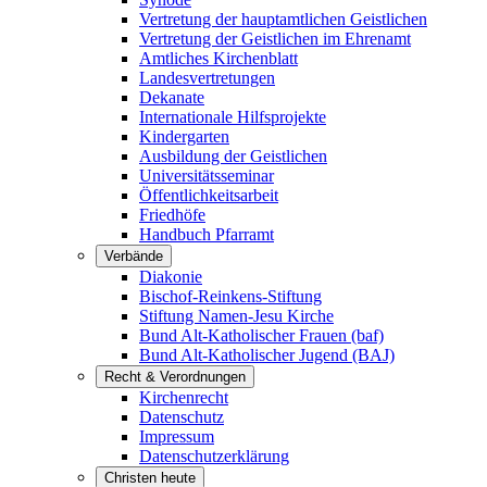
Vertretung der hauptamtlichen Geistlichen
Vertretung der Geistlichen im Ehrenamt
Amtliches Kirchenblatt
Landesvertretungen
Dekanate
Internationale Hilfsprojekte
Kindergarten
Ausbildung der Geistlichen
Universitätsseminar
Öffentlichkeitsarbeit
Friedhöfe
Handbuch Pfarramt
Verbände
Diakonie
Bischof-Reinkens-Stiftung
Stiftung Namen-Jesu Kirche
Bund Alt-Katholischer Frauen (baf)
Bund Alt-Katholischer Jugend (BAJ)
Recht & Verordnungen
Kirchenrecht
Datenschutz
Impressum
Datenschutzerklärung
Christen heute