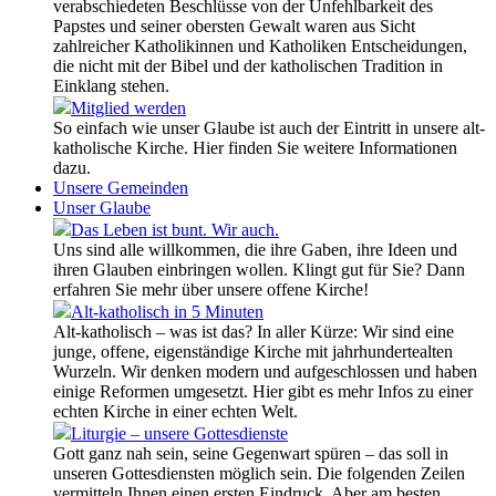
verabschiedeten Beschlüsse von der Unfehlbarkeit des
Papstes und seiner obersten Gewalt waren aus Sicht
zahlreicher Katholikinnen und Katholiken Entscheidungen,
die nicht mit der Bibel und der katholischen Tradition in
Einklang stehen.
Mitglied werden
So einfach wie unser Glaube ist auch der Eintritt in unsere alt-
katholische Kirche. Hier finden Sie weitere Informationen
dazu.
Unsere Gemeinden
Unser Glaube
Das Leben ist bunt. Wir auch.
Uns sind alle willkommen, die ihre Gaben, ihre Ideen und
ihren Glauben einbringen wollen. Klingt gut für Sie? Dann
erfahren Sie mehr über unsere offene Kirche!
Alt-katholisch in 5 Minuten
Alt-katholisch – was ist das? In aller Kürze: Wir sind eine
junge, offene, eigenständige Kirche mit jahrhundertealten
Wurzeln. Wir denken modern und aufgeschlossen und haben
einige Reformen umgesetzt. Hier gibt es mehr Infos zu einer
echten Kirche in einer echten Welt.
Liturgie – unsere Gottesdienste
Gott ganz nah sein, seine Gegenwart spüren – das soll in
unseren Gottesdiensten möglich sein. Die folgenden Zeilen
vermitteln Ihnen einen ersten Eindruck. Aber am besten