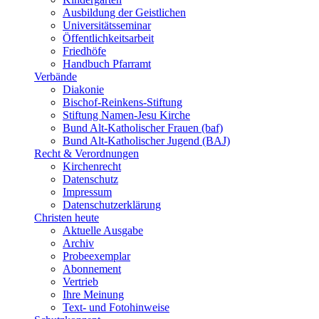
Ausbildung der Geistlichen
Universitätsseminar
Öffentlichkeitsarbeit
Friedhöfe
Handbuch Pfarramt
Verbände
Diakonie
Bischof-Reinkens-Stiftung
Stiftung Namen-Jesu Kirche
Bund Alt-Katholischer Frauen (baf)
Bund Alt-Katholischer Jugend (BAJ)
Recht & Verordnungen
Kirchenrecht
Datenschutz
Impressum
Datenschutzerklärung
Christen heute
Aktuelle Ausgabe
Archiv
Probeexemplar
Abonnement
Vertrieb
Ihre Meinung
Text- und Fotohinweise