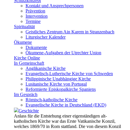
Schutzkonzept
Kontakt und Ansprechpersonen
Prävention
Intervention
Termine
Spiritualität
Geistliches Zentrum Ain Karem in Stranzenbach
Liturgischer Kalender
Ökumene
Dokumente
Ökumene-Aufgaben der Utrechter Union
Kirche Online
In Gemeinschaft
Anglikanische Kirche
Evangelisch-Lutherische Kirche von Schweden
Philippinische Unabhängige Kirche
Lusitanische Kirche von Portugal
Reformierte Episkopalkirche Spaniens
Im Gespräch
Römisch-katholische Kirche
Evangelische Kirche in Deutschland (EKD)
Geschichte
Anlass für die Entstehung einer eigenständigen alt-
katholischen Kirche war das Erste Vatikanische Konzil,
welches 1869/70 in Rom stattfand. Die von diesem Konzil