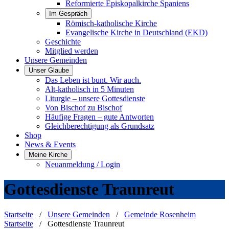
Reformierte Episkopalkirche Spaniens
Im Gespräch
Römisch-katholische Kirche
Evangelische Kirche in Deutschland (EKD)
Geschichte
Mitglied werden
Unsere Gemeinden
Unser Glaube
Das Leben ist bunt. Wir auch.
Alt-katholisch in 5 Minuten
Liturgie – unsere Gottesdienste
Von Bischof zu Bischof
Häufige Fragen – gute Antworten
Gleichberechtigung als Grundsatz
Shop
News & Events
Meine Kirche
Neuanmeldung / Login
Gottesdienste Traunreut
Startseite
/
Unsere Gemeinden
/
Gemeinde Rosenheim
Startseite
/
Gottesdienste Traunreut