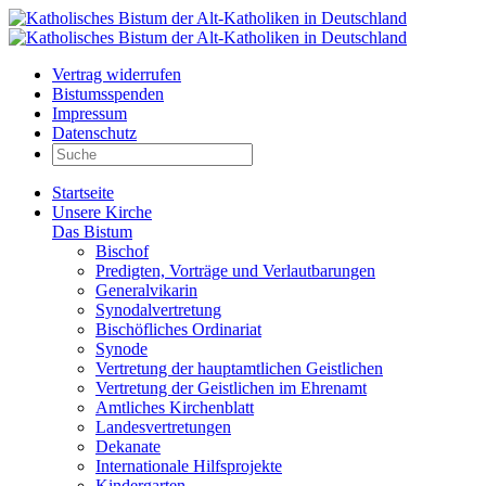
Vertrag widerrufen
Bistumsspenden
Impressum
Datenschutz
Startseite
Unsere Kirche
Das Bistum
Bischof
Predigten, Vorträge und Verlautbarungen
Generalvikarin
Synodalvertretung
Bischöfliches Ordinariat
Synode
Vertretung der hauptamtlichen Geistlichen
Vertretung der Geistlichen im Ehrenamt
Amtliches Kirchenblatt
Landesvertretungen
Dekanate
Internationale Hilfsprojekte
Kindergarten