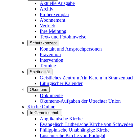
Aktuelle Ausgabe
Archiv
Probeexemplar
Abonnement
Vertrieb
Ihre Meinung
Text- und Fotohinweise
Schutzkonzept
Kontakt und Ansprechpersonen
Prävention
Intervention
Termine
Spiritualität
Geistliches Zentrum Ain Karem in Stranzenbach
Liturgischer Kalender
Ökumene
Dokumente
Ökumene-Aufgaben der Utrechter Union
Kirche Online
In Gemeinschaft
Anglikanische Kirche
Evangelisch-Lutherische Kirche von Schweden
Philippinische Unabhängige Kirche
Lusitanische Kirche von Portugal