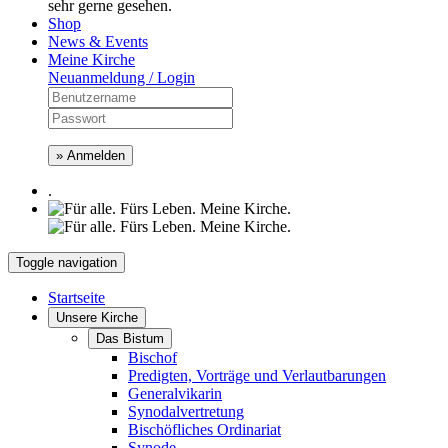
sehr gerne gesehen.
Shop
News & Events
Meine Kirche
Neuanmeldung / Login
» Anmelden
.
Toggle navigation
Startseite
Unsere Kirche
Das Bistum
Bischof
Predigten, Vorträge und Verlautbarungen
Generalvikarin
Synodalvertretung
Bischöfliches Ordinariat
Synode