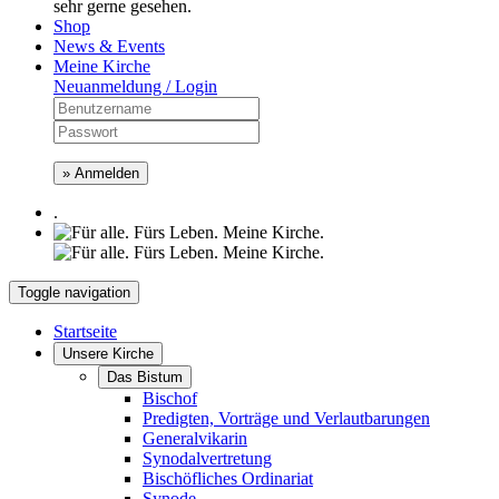
sehr gerne gesehen.
Shop
News & Events
Meine Kirche
Neuanmeldung / Login
» Anmelden
.
Toggle navigation
Startseite
Unsere Kirche
Das Bistum
Bischof
Predigten, Vorträge und Verlautbarungen
Generalvikarin
Synodalvertretung
Bischöfliches Ordinariat
Synode