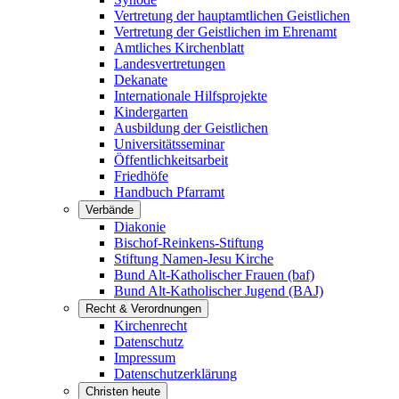
Vertretung der hauptamtlichen Geistlichen
Vertretung der Geistlichen im Ehrenamt
Amtliches Kirchenblatt
Landesvertretungen
Dekanate
Internationale Hilfsprojekte
Kindergarten
Ausbildung der Geistlichen
Universitätsseminar
Öffentlichkeitsarbeit
Friedhöfe
Handbuch Pfarramt
Verbände
Diakonie
Bischof-Reinkens-Stiftung
Stiftung Namen-Jesu Kirche
Bund Alt-Katholischer Frauen (baf)
Bund Alt-Katholischer Jugend (BAJ)
Recht & Verordnungen
Kirchenrecht
Datenschutz
Impressum
Datenschutzerklärung
Christen heute