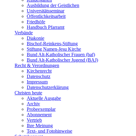
Ausbildung der Geistlichen
Universitätsseminar
Öffentlichkeitsarbeit
Friedhöfe
Handbuch Pfarramt
Verbände
Diakonie
Bischof-Reinkens-Stiftung
Stiftung Namen-Jesu Kirche
Bund Alt-Katholischer Frauen (baf)
Bund Alt-Katholischer Jugend (BAJ)
Recht & Verordnungen
Kirchenrecht
Datenschutz
Impressum
Datenschutzerklärung
Christen heute
Aktuelle Ausgabe
Archiv
Probeexemplar
Abonnement
Vertrieb
Ihre Meinung
Text- und Fotohinweise