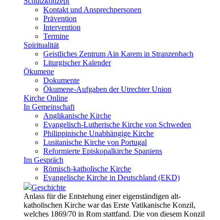
Schutzkonzept
Kontakt und Ansprechpersonen
Prävention
Intervention
Termine
Spiritualität
Geistliches Zentrum Ain Karem in Stranzenbach
Liturgischer Kalender
Ökumene
Dokumente
Ökumene-Aufgaben der Utrechter Union
Kirche Online
In Gemeinschaft
Anglikanische Kirche
Evangelisch-Lutherische Kirche von Schweden
Philippinische Unabhängige Kirche
Lusitanische Kirche von Portugal
Reformierte Episkopalkirche Spaniens
Im Gespräch
Römisch-katholische Kirche
Evangelische Kirche in Deutschland (EKD)
Geschichte
Anlass für die Entstehung einer eigenständigen alt-
katholischen Kirche war das Erste Vatikanische Konzil,
welches 1869/70 in Rom stattfand. Die von diesem Konzil