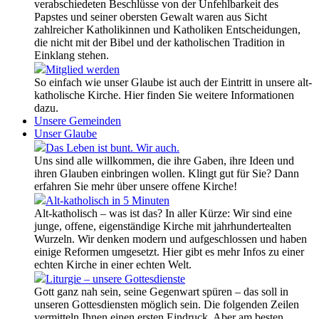
verabschiedeten Beschlüsse von der Unfehlbarkeit des
Papstes und seiner obersten Gewalt waren aus Sicht
zahlreicher Katholikinnen und Katholiken Entscheidungen,
die nicht mit der Bibel und der katholischen Tradition in
Einklang stehen.
Mitglied werden
So einfach wie unser Glaube ist auch der Eintritt in unsere alt-
katholische Kirche. Hier finden Sie weitere Informationen
dazu.
Unsere Gemeinden
Unser Glaube
Das Leben ist bunt. Wir auch.
Uns sind alle willkommen, die ihre Gaben, ihre Ideen und
ihren Glauben einbringen wollen. Klingt gut für Sie? Dann
erfahren Sie mehr über unsere offene Kirche!
Alt-katholisch in 5 Minuten
Alt-katholisch – was ist das? In aller Kürze: Wir sind eine
junge, offene, eigenständige Kirche mit jahrhundertealten
Wurzeln. Wir denken modern und aufgeschlossen und haben
einige Reformen umgesetzt. Hier gibt es mehr Infos zu einer
echten Kirche in einer echten Welt.
Liturgie – unsere Gottesdienste
Gott ganz nah sein, seine Gegenwart spüren – das soll in
unseren Gottesdiensten möglich sein. Die folgenden Zeilen
vermitteln Ihnen einen ersten Eindruck. Aber am besten