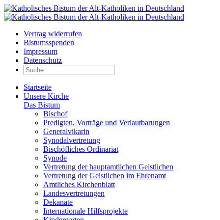
Vertrag widerrufen
Bistumsspenden
Impressum
Datenschutz
Startseite
Unsere Kirche
Das Bistum
Bischof
Predigten, Vorträge und Verlautbarungen
Generalvikarin
Synodalvertretung
Bischöfliches Ordinariat
Synode
Vertretung der hauptamtlichen Geistlichen
Vertretung der Geistlichen im Ehrenamt
Amtliches Kirchenblatt
Landesvertretungen
Dekanate
Internationale Hilfsprojekte
Kindergarten