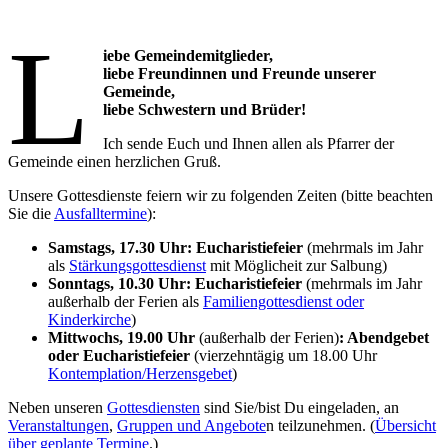
L
iebe Gemeindemitglieder,
liebe Freundinnen und Freunde unserer
Gemeinde,
liebe Schwestern und Brüder!
Ich sende Euch und Ihnen allen als Pfarrer der
Gemeinde einen herzlichen Gruß.
Unsere Gottesdienste feiern wir zu folgenden Zeiten (bitte beachten
Sie die
Ausfalltermine
):
Samstags, 17.30 Uhr: Eucharistiefeier
(mehrmals im Jahr
als
Stärkungsgottesdienst
mit Möglicheit zur Salbung)
Sonntags, 10.30 Uhr: Eucharistiefeier
(mehrmals im Jahr
außerhalb der Ferien als
Familiengottesdienst oder
Kinderkirche
)
Mittwochs, 19.00 Uhr
(außerhalb der Ferien)
: Abendgebet
oder Eucharistiefeier
(vierzehntägig um 18.00 Uhr
Kontemplation/Herzensgebet
)
Neben unseren
Gottesdiensten
sind Sie/bist Du eingeladen, an
Veranstaltungen
,
Gruppen und Angebote
n teilzunehmen. (
Übersicht
über geplante Termine
.)