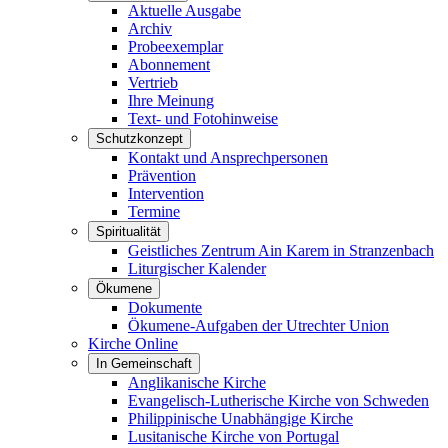
Aktuelle Ausgabe
Archiv
Probeexemplar
Abonnement
Vertrieb
Ihre Meinung
Text- und Fotohinweise
Schutzkonzept
Kontakt und Ansprechpersonen
Prävention
Intervention
Termine
Spiritualität
Geistliches Zentrum Ain Karem in Stranzenbach
Liturgischer Kalender
Ökumene
Dokumente
Ökumene-Aufgaben der Utrechter Union
Kirche Online
In Gemeinschaft
Anglikanische Kirche
Evangelisch-Lutherische Kirche von Schweden
Philippinische Unabhängige Kirche
Lusitanische Kirche von Portugal