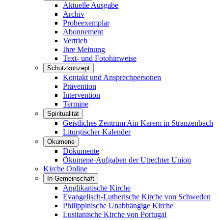
Aktuelle Ausgabe
Archiv
Probeexemplar
Abonnement
Vertrieb
Ihre Meinung
Text- und Fotohinweise
Schutzkonzept
Kontakt und Ansprechpersonen
Prävention
Intervention
Termine
Spiritualität
Geistliches Zentrum Ain Karem in Stranzenbach
Liturgischer Kalender
Ökumene
Dokumente
Ökumene-Aufgaben der Utrechter Union
Kirche Online
In Gemeinschaft
Anglikanische Kirche
Evangelisch-Lutherische Kirche von Schweden
Philippinische Unabhängige Kirche
Lusitanische Kirche von Portugal