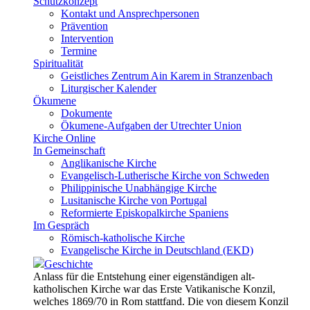
Schutzkonzept
Kontakt und Ansprechpersonen
Prävention
Intervention
Termine
Spiritualität
Geistliches Zentrum Ain Karem in Stranzenbach
Liturgischer Kalender
Ökumene
Dokumente
Ökumene-Aufgaben der Utrechter Union
Kirche Online
In Gemeinschaft
Anglikanische Kirche
Evangelisch-Lutherische Kirche von Schweden
Philippinische Unabhängige Kirche
Lusitanische Kirche von Portugal
Reformierte Episkopalkirche Spaniens
Im Gespräch
Römisch-katholische Kirche
Evangelische Kirche in Deutschland (EKD)
Geschichte
Anlass für die Entstehung einer eigenständigen alt-
katholischen Kirche war das Erste Vatikanische Konzil,
welches 1869/70 in Rom stattfand. Die von diesem Konzil