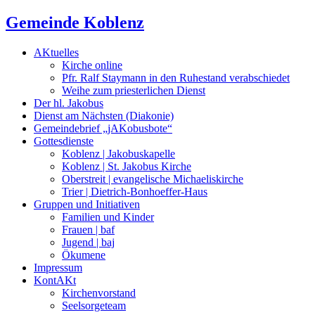
Gemeinde Koblenz
AKtuelles
Kirche online
Pfr. Ralf Staymann in den Ruhestand verabschiedet
Weihe zum priesterlichen Dienst
Der hl. Jakobus
Dienst am Nächsten (Diakonie)
Gemeindebrief „jAKobusbote“
Gottesdienste
Koblenz | Jakobuskapelle
Koblenz | St. Jakobus Kirche
Oberstreit | evangelische Michaeliskirche
Trier | Dietrich-Bonhoeffer-Haus
Gruppen und Initiativen
Familien und Kinder
Frauen | baf
Jugend | baj
Ökumene
Impressum
KontAKt
Kirchenvorstand
Seelsorgeteam