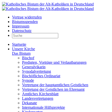
Vertrag widerrufen
Bistumsspenden
Impressum
Datenschutz
Startseite
Unsere Kirche
Das Bistum
Bischof
Predigten, Vorträge und Verlautbarungen
Generalvikarin
Synodalvertretung
Bischöfliches Ordinariat
Synode
Vertretung der hauptamtlichen Geistlichen
Vertretung der Geistlichen im Ehrenamt
Amtliches Kirchenblatt
Landesvertretungen
Dekanate
Internationale Hilfsprojekte
Kindergarten