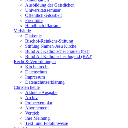
Ausbildung der Geistlichen
Universitätsseminar
Öffentlichkeitsarbeit
Friedhöfe
Handbuch Pfarramt
Verbände
Diakonie
Bischof-Reinkens-Stiftung
Stiftung Namen-Jesu Kirche
Bund Alt-Katholischer Frauen (baf)
Bund Alt-Katholischer Jugend (BAJ)
Recht & Verordnungen
Kirchenrecht
Datenschutz
Impressum
Datenschutzerklärung
Christen heute
Aktuelle Ausgabe
Archiv
Probeexemplar
Abonnement
Vertrieb
Ihre Meinung
Text- und Fotohinweise