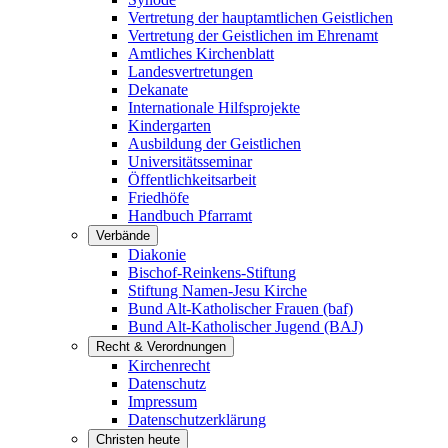
Vertretung der hauptamtlichen Geistlichen
Vertretung der Geistlichen im Ehrenamt
Amtliches Kirchenblatt
Landesvertretungen
Dekanate
Internationale Hilfsprojekte
Kindergarten
Ausbildung der Geistlichen
Universitätsseminar
Öffentlichkeitsarbeit
Friedhöfe
Handbuch Pfarramt
Verbände
Diakonie
Bischof-Reinkens-Stiftung
Stiftung Namen-Jesu Kirche
Bund Alt-Katholischer Frauen (baf)
Bund Alt-Katholischer Jugend (BAJ)
Recht & Verordnungen
Kirchenrecht
Datenschutz
Impressum
Datenschutzerklärung
Christen heute