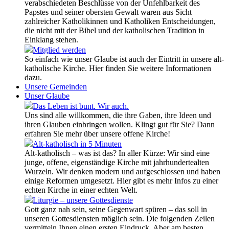
verabschiedeten Beschlüsse von der Unfehlbarkeit des
Papstes und seiner obersten Gewalt waren aus Sicht
zahlreicher Katholikinnen und Katholiken Entscheidungen,
die nicht mit der Bibel und der katholischen Tradition in
Einklang stehen.
Mitglied werden
So einfach wie unser Glaube ist auch der Eintritt in unsere alt-
katholische Kirche. Hier finden Sie weitere Informationen
dazu.
Unsere Gemeinden
Unser Glaube
Das Leben ist bunt. Wir auch.
Uns sind alle willkommen, die ihre Gaben, ihre Ideen und
ihren Glauben einbringen wollen. Klingt gut für Sie? Dann
erfahren Sie mehr über unsere offene Kirche!
Alt-katholisch in 5 Minuten
Alt-katholisch – was ist das? In aller Kürze: Wir sind eine
junge, offene, eigenständige Kirche mit jahrhundertealten
Wurzeln. Wir denken modern und aufgeschlossen und haben
einige Reformen umgesetzt. Hier gibt es mehr Infos zu einer
echten Kirche in einer echten Welt.
Liturgie – unsere Gottesdienste
Gott ganz nah sein, seine Gegenwart spüren – das soll in
unseren Gottesdiensten möglich sein. Die folgenden Zeilen
vermitteln Ihnen einen ersten Eindruck. Aber am besten