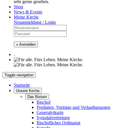
sehr gerne gesehen.
Shop
News & Events
Meine Kirche
Neuanmeldung / Login
» Anmelden
.
Toggle navigation
Startseite
Unsere Kirche
Das Bistum
Bischof
Predigten, Vorträge und Verlautbarungen
Generalvikarin
Synodalvertretung
Bischöfliches Ordinariat
Synode