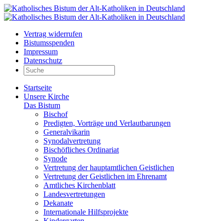
Vertrag widerrufen
Bistumsspenden
Impressum
Datenschutz
Startseite
Unsere Kirche
Das Bistum
Bischof
Predigten, Vorträge und Verlautbarungen
Generalvikarin
Synodalvertretung
Bischöfliches Ordinariat
Synode
Vertretung der hauptamtlichen Geistlichen
Vertretung der Geistlichen im Ehrenamt
Amtliches Kirchenblatt
Landesvertretungen
Dekanate
Internationale Hilfsprojekte
Kindergarten