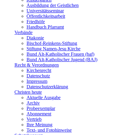
Ausbildung der Geistlichen
Universitätsseminar
Öffentlichkeitsarbeit
Friedhöfe
Handbuch Pfarramt
Verbände
Diakonie
Bischof-Reinkens-Stiftung
Stiftung Namen-Jesu Kirche
Bund Alt-Katholischer Frauen (baf)
Bund Alt-Katholischer Jugend (BAJ)
Recht & Verordnungen
Kirchenrecht
Datenschutz
Impressum
Datenschutzerklärung
Christen heute
Aktuelle Ausgabe
Archiv
Probeexemplar
Abonnement
Vertrieb
Ihre Meinung
Text- und Fotohinweise