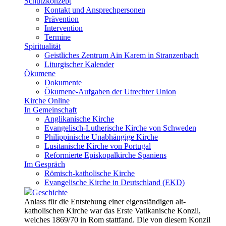
Schutzkonzept
Kontakt und Ansprechpersonen
Prävention
Intervention
Termine
Spiritualität
Geistliches Zentrum Ain Karem in Stranzenbach
Liturgischer Kalender
Ökumene
Dokumente
Ökumene-Aufgaben der Utrechter Union
Kirche Online
In Gemeinschaft
Anglikanische Kirche
Evangelisch-Lutherische Kirche von Schweden
Philippinische Unabhängige Kirche
Lusitanische Kirche von Portugal
Reformierte Episkopalkirche Spaniens
Im Gespräch
Römisch-katholische Kirche
Evangelische Kirche in Deutschland (EKD)
Geschichte
Anlass für die Entstehung einer eigenständigen alt-
katholischen Kirche war das Erste Vatikanische Konzil,
welches 1869/70 in Rom stattfand. Die von diesem Konzil