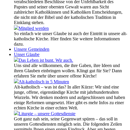
verabschiedeten Beschlüsse von der Unfehlbarkeit des
Papstes und seiner obersten Gewalt waren aus Sicht
zahlreicher Katholikinnen und Katholiken Entscheidungen,
die nicht mit der Bibel und der katholischen Tradition in
Einklang stehen.
Mitglied werden
So einfach wie unser Glaube ist auch der Eintritt in unsere alt-
katholische Kirche. Hier finden Sie weitere Informationen
dazu.
Unsere Gemeinden
Unser Glaube
Das Leben ist bunt. Wir auch.
Uns sind alle willkommen, die ihre Gaben, ihre Ideen und
ihren Glauben einbringen wollen. Klingt gut für Sie? Dann
erfahren Sie mehr über unsere offene Kirche!
Alt-katholisch in 5 Minuten
Alt-katholisch – was ist das? In aller Kürze: Wir sind eine
junge, offene, eigenständige Kirche mit jahrhundertealten
Wurzeln. Wir denken modern und aufgeschlossen und haben
einige Reformen umgesetzt. Hier gibt es mehr Infos zu einer
echten Kirche in einer echten Welt.
Liturgie – unsere Gottesdienste
Gott ganz nah sein, seine Gegenwart spüren – das soll in
unseren Gottesdiensten möglich sein. Die folgenden Zeilen
vermitteln Ihnen einen ersten Eindruck. Aber am besten