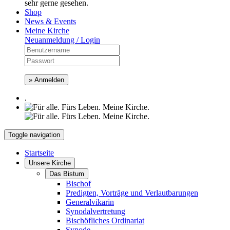
sehr gerne gesehen.
Shop
News & Events
Meine Kirche
Neuanmeldung / Login
» Anmelden
.
Toggle navigation
Startseite
Unsere Kirche
Das Bistum
Bischof
Predigten, Vorträge und Verlautbarungen
Generalvikarin
Synodalvertretung
Bischöfliches Ordinariat
Synode