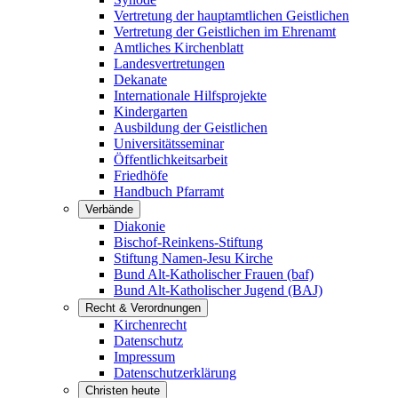
Vertretung der hauptamtlichen Geistlichen
Vertretung der Geistlichen im Ehrenamt
Amtliches Kirchenblatt
Landesvertretungen
Dekanate
Internationale Hilfsprojekte
Kindergarten
Ausbildung der Geistlichen
Universitätsseminar
Öffentlichkeitsarbeit
Friedhöfe
Handbuch Pfarramt
Verbände
Diakonie
Bischof-Reinkens-Stiftung
Stiftung Namen-Jesu Kirche
Bund Alt-Katholischer Frauen (baf)
Bund Alt-Katholischer Jugend (BAJ)
Recht & Verordnungen
Kirchenrecht
Datenschutz
Impressum
Datenschutzerklärung
Christen heute