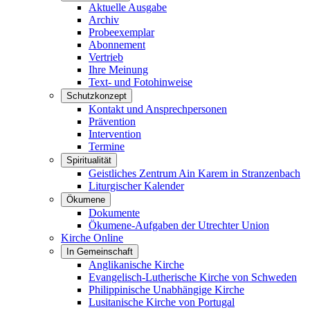
Aktuelle Ausgabe
Archiv
Probeexemplar
Abonnement
Vertrieb
Ihre Meinung
Text- und Fotohinweise
Schutzkonzept
Kontakt und Ansprechpersonen
Prävention
Intervention
Termine
Spiritualität
Geistliches Zentrum Ain Karem in Stranzenbach
Liturgischer Kalender
Ökumene
Dokumente
Ökumene-Aufgaben der Utrechter Union
Kirche Online
In Gemeinschaft
Anglikanische Kirche
Evangelisch-Lutherische Kirche von Schweden
Philippinische Unabhängige Kirche
Lusitanische Kirche von Portugal