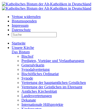
Vertrag widerrufen
Bistumsspenden
Impressum
Datenschutz
Startseite
Unsere Kirche
Das Bistum
Bischof
Predigten, Vorträge und Verlautbarungen
Generalvikarin
Synodalvertretung
Bischöfliches Ordinariat
Synode
Vertretung der hauptamtlichen Geistlichen
Vertretung der Geistlichen im Ehrenamt
Amtliches Kirchenblatt
Landesvertretungen
Dekanate
Internationale Hilfsprojekte
Kindergarten