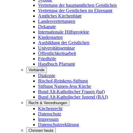
Vertretung der hauptamtlichen Geistlichen
Vertretung der Geistlichen im Ehrenamt
Amtliches Kirchenblatt
Landesvertretungen
Dekanate
Internationale Hilfsprojekte
Kindergarten
Ausbildung der Geistlichen
Universitätsseminar
Öffentlichkeitsarbeit
Friedhöfe
Handbuch Pfarramt
Verbände
Diakonie
Bischof-Reinkens-Stiftung
Stiftung Namen-Jesu Kirche
Bund Alt-Katholischer Frauen (baf)
Bund Alt-Katholischer Jugend (BAJ)
Recht & Verordnungen
Kirchenrecht
Datenschutz
Impressum
Datenschutzerklärung
Christen heute