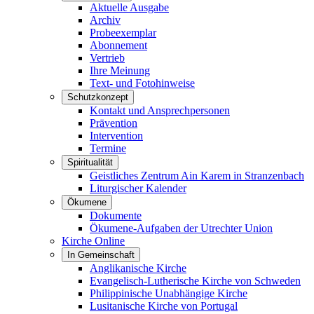
Aktuelle Ausgabe
Archiv
Probeexemplar
Abonnement
Vertrieb
Ihre Meinung
Text- und Fotohinweise
Schutzkonzept
Kontakt und Ansprechpersonen
Prävention
Intervention
Termine
Spiritualität
Geistliches Zentrum Ain Karem in Stranzenbach
Liturgischer Kalender
Ökumene
Dokumente
Ökumene-Aufgaben der Utrechter Union
Kirche Online
In Gemeinschaft
Anglikanische Kirche
Evangelisch-Lutherische Kirche von Schweden
Philippinische Unabhängige Kirche
Lusitanische Kirche von Portugal