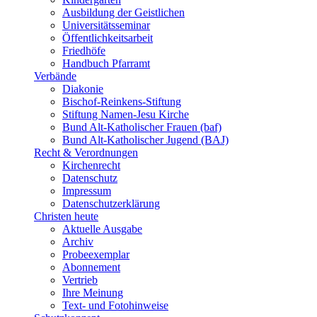
Ausbildung der Geistlichen
Universitätsseminar
Öffentlichkeitsarbeit
Friedhöfe
Handbuch Pfarramt
Verbände
Diakonie
Bischof-Reinkens-Stiftung
Stiftung Namen-Jesu Kirche
Bund Alt-Katholischer Frauen (baf)
Bund Alt-Katholischer Jugend (BAJ)
Recht & Verordnungen
Kirchenrecht
Datenschutz
Impressum
Datenschutzerklärung
Christen heute
Aktuelle Ausgabe
Archiv
Probeexemplar
Abonnement
Vertrieb
Ihre Meinung
Text- und Fotohinweise