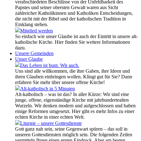
verabschiedeten Beschlüsse von der Unfehlbarkeit des
Papstes und seiner obersten Gewalt waren aus Sicht
zahlreicher Katholikinnen und Katholiken Entscheidungen,
die nicht mit der Bibel und der katholischen Tradition in
Einklang stehen.
Mitglied werden
So einfach wie unser Glaube ist auch der Eintritt in unsere alt-
katholische Kirche. Hier finden Sie weitere Informationen
dazu.
Unsere Gemeinden
Unser Glaube
Das Leben ist bunt. Wir auch.
Uns sind alle willkommen, die ihre Gaben, ihre Ideen und
ihren Glauben einbringen wollen. Klingt gut für Sie? Dann
erfahren Sie mehr über unsere offene Kirche!
Alt-katholisch in 5 Minuten
Alt-katholisch – was ist das? In aller Kürze: Wir sind eine
junge, offene, eigenständige Kirche mit jahrhundertealten
Wurzeln. Wir denken modern und aufgeschlossen und haben
einige Reformen umgesetzt. Hier gibt es mehr Infos zu einer
echten Kirche in einer echten Welt.
Liturgie – unsere Gottesdienste
Gott ganz nah sein, seine Gegenwart spüren – das soll in
unseren Gottesdiensten möglich sein. Die folgenden Zeilen
vermitteln Ihnen einen ersten Eindruck. Aber am besten