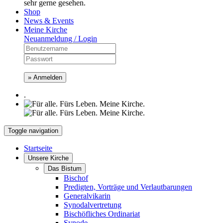
sehr gerne gesehen.
Shop
News & Events
Meine Kirche
Neuanmeldung / Login
» Anmelden
.
Toggle navigation
Startseite
Unsere Kirche
Das Bistum
Bischof
Predigten, Vorträge und Verlautbarungen
Generalvikarin
Synodalvertretung
Bischöfliches Ordinariat
Synode