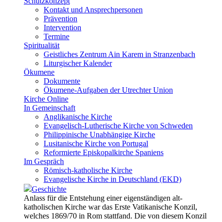
Schutzkonzept
Kontakt und Ansprechpersonen
Prävention
Intervention
Termine
Spiritualität
Geistliches Zentrum Ain Karem in Stranzenbach
Liturgischer Kalender
Ökumene
Dokumente
Ökumene-Aufgaben der Utrechter Union
Kirche Online
In Gemeinschaft
Anglikanische Kirche
Evangelisch-Lutherische Kirche von Schweden
Philippinische Unabhängige Kirche
Lusitanische Kirche von Portugal
Reformierte Episkopalkirche Spaniens
Im Gespräch
Römisch-katholische Kirche
Evangelische Kirche in Deutschland (EKD)
Geschichte
Anlass für die Entstehung einer eigenständigen alt-
katholischen Kirche war das Erste Vatikanische Konzil,
welches 1869/70 in Rom stattfand. Die von diesem Konzil