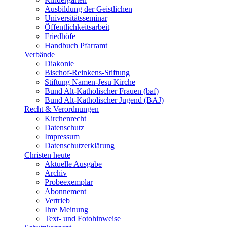
Ausbildung der Geistlichen
Universitätsseminar
Öffentlichkeitsarbeit
Friedhöfe
Handbuch Pfarramt
Verbände
Diakonie
Bischof-Reinkens-Stiftung
Stiftung Namen-Jesu Kirche
Bund Alt-Katholischer Frauen (baf)
Bund Alt-Katholischer Jugend (BAJ)
Recht & Verordnungen
Kirchenrecht
Datenschutz
Impressum
Datenschutzerklärung
Christen heute
Aktuelle Ausgabe
Archiv
Probeexemplar
Abonnement
Vertrieb
Ihre Meinung
Text- und Fotohinweise