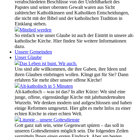
verabschiedeten Beschlüsse von der Unfehlbarkeit des
Papstes und seiner obersten Gewalt waren aus Sicht
zahlreicher Katholikinnen und Katholiken Entscheidungen,
die nicht mit der Bibel und der katholischen Tradition in
Einklang stehen.
Mitglied werden
So einfach wie unser Glaube ist auch der Eintritt in unsere alt-
katholische Kirche. Hier finden Sie weitere Informationen
dazu.
Unsere Gemeinden
Unser Glaube
Das Leben ist bunt. Wir auch.
Uns sind alle willkommen, die ihre Gaben, ihre Ideen und
ihren Glauben einbringen wollen. Klingt gut für Sie? Dann
erfahren Sie mehr über unsere offene Kirche!
Alt-katholisch in 5 Minuten
Alt-katholisch – was ist das? In aller Kürze: Wir sind eine
junge, offene, eigenständige Kirche mit jahrhundertealten
Wurzeln. Wir denken modern und aufgeschlossen und haben
einige Reformen umgesetzt. Hier gibt es mehr Infos zu einer
echten Kirche in einer echten Welt.
Liturgie – unsere Gottesdienste
Gott ganz nah sein, seine Gegenwart spüren – das soll in
unseren Gottesdiensten möglich sein. Die folgenden Zeilen
vermitteln Ihnen einen ersten Eindruck. Aber am besten