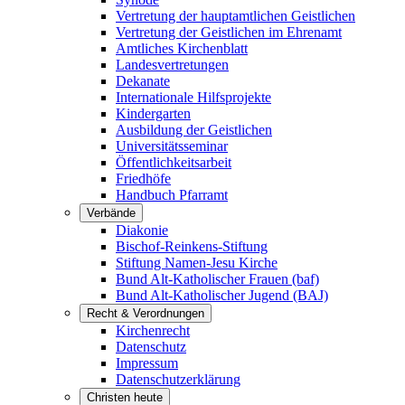
Vertretung der hauptamtlichen Geistlichen
Vertretung der Geistlichen im Ehrenamt
Amtliches Kirchenblatt
Landesvertretungen
Dekanate
Internationale Hilfsprojekte
Kindergarten
Ausbildung der Geistlichen
Universitätsseminar
Öffentlichkeitsarbeit
Friedhöfe
Handbuch Pfarramt
Verbände
Diakonie
Bischof-Reinkens-Stiftung
Stiftung Namen-Jesu Kirche
Bund Alt-Katholischer Frauen (baf)
Bund Alt-Katholischer Jugend (BAJ)
Recht & Verordnungen
Kirchenrecht
Datenschutz
Impressum
Datenschutzerklärung
Christen heute