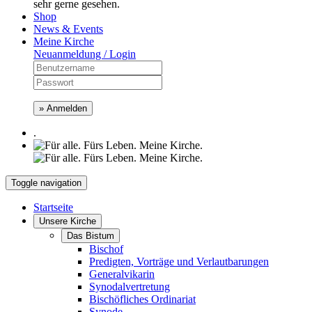
sehr gerne gesehen.
Shop
News & Events
Meine Kirche
Neuanmeldung / Login
» Anmelden
.
Toggle navigation
Startseite
Unsere Kirche
Das Bistum
Bischof
Predigten, Vorträge und Verlautbarungen
Generalvikarin
Synodalvertretung
Bischöfliches Ordinariat
Synode