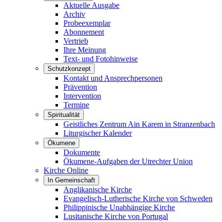
Aktuelle Ausgabe
Archiv
Probeexemplar
Abonnement
Vertrieb
Ihre Meinung
Text- und Fotohinweise
Schutzkonzept
Kontakt und Ansprechpersonen
Prävention
Intervention
Termine
Spiritualität
Geistliches Zentrum Ain Karem in Stranzenbach
Liturgischer Kalender
Ökumene
Dokumente
Ökumene-Aufgaben der Utrechter Union
Kirche Online
In Gemeinschaft
Anglikanische Kirche
Evangelisch-Lutherische Kirche von Schweden
Philippinische Unabhängige Kirche
Lusitanische Kirche von Portugal