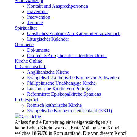
Schutzkonzept
Kontakt und Ansprechpersonen
Prävention
Intervention
Termine
Spiritualität
Geistliches Zentrum Ain Karem in Stranzenbach
Liturgischer Kalender
Ökumene
Dokumente
Ökumene-Aufgaben der Utrechter Union
Kirche Online
In Gemeinschaft
Anglikanische Kirche
Evangelisch-Lutherische Kirche von Schweden
Philippinische Unabhängige Kirche
Lusitanische Kirche von Portugal
Reformierte Episkopalkirche Spaniens
Im Gespräch
Römisch-katholische Kirche
Evangelische Kirche in Deutschland (EKD)
Geschichte
Anlass für die Entstehung einer eigenständigen alt-
katholischen Kirche war das Erste Vatikanische Konzil,
welches 1869/70 in Rom stattfand. Die von diesem Konzil