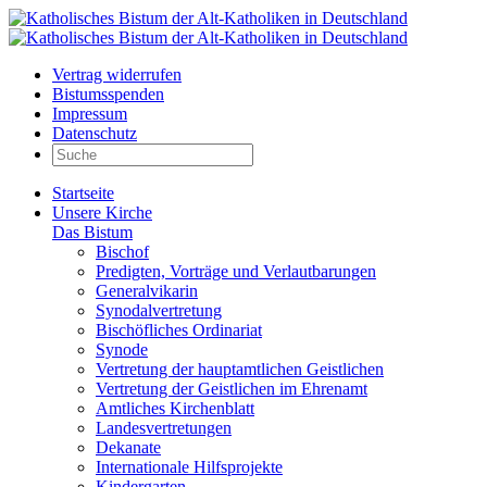
Vertrag widerrufen
Bistumsspenden
Impressum
Datenschutz
Startseite
Unsere Kirche
Das Bistum
Bischof
Predigten, Vorträge und Verlautbarungen
Generalvikarin
Synodalvertretung
Bischöfliches Ordinariat
Synode
Vertretung der hauptamtlichen Geistlichen
Vertretung der Geistlichen im Ehrenamt
Amtliches Kirchenblatt
Landesvertretungen
Dekanate
Internationale Hilfsprojekte
Kindergarten