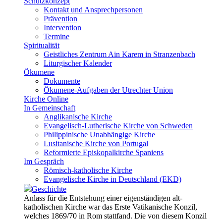
Schutzkonzept
Kontakt und Ansprechpersonen
Prävention
Intervention
Termine
Spiritualität
Geistliches Zentrum Ain Karem in Stranzenbach
Liturgischer Kalender
Ökumene
Dokumente
Ökumene-Aufgaben der Utrechter Union
Kirche Online
In Gemeinschaft
Anglikanische Kirche
Evangelisch-Lutherische Kirche von Schweden
Philippinische Unabhängige Kirche
Lusitanische Kirche von Portugal
Reformierte Episkopalkirche Spaniens
Im Gespräch
Römisch-katholische Kirche
Evangelische Kirche in Deutschland (EKD)
Geschichte
Anlass für die Entstehung einer eigenständigen alt-
katholischen Kirche war das Erste Vatikanische Konzil,
welches 1869/70 in Rom stattfand. Die von diesem Konzil