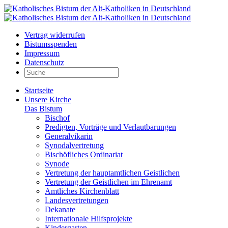
Vertrag widerrufen
Bistumsspenden
Impressum
Datenschutz
Startseite
Unsere Kirche
Das Bistum
Bischof
Predigten, Vorträge und Verlautbarungen
Generalvikarin
Synodalvertretung
Bischöfliches Ordinariat
Synode
Vertretung der hauptamtlichen Geistlichen
Vertretung der Geistlichen im Ehrenamt
Amtliches Kirchenblatt
Landesvertretungen
Dekanate
Internationale Hilfsprojekte
Kindergarten