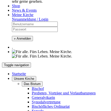
sehr gerne gesehen.
Shop
News & Events
Meine Kirche
Neuanmeldung / Login
» Anmelden
.
Toggle navigation
Startseite
Unsere Kirche
Das Bistum
Bischof
Predigten, Vorträge und Verlautbarungen
Generalvikarin
Synodalvertretung
Bischöfliches Ordinariat
Synode