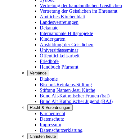
Vertretung der hauptamtlichen Geistlichen
Vertretung der Geistlichen im Ehrenamt
Amtliches Kirchenblatt
Landesvertretungen
Dekanate
Internationale Hilfsprojekte
Kindergarten
Ausbildung der Geistlichen
Universitätsseminar
Öffentlichkeitsarbeit
Friedhöfe
Handbuch Pfarramt
Verbände
Diakonie
Bischof-Reinkens-Stiftung
Stiftung Namen-Jesu Kirche
Bund Alt-Katholischer Frauen (baf)
Bund Alt-Katholischer Jugend (BAJ)
Recht & Verordnungen
Kirchenrecht
Datenschutz
Impressum
Datenschutzerklärung
Christen heute