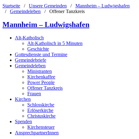
Startseite
/
Unsere Gemeinden
/
Mannheim – Ludwigshafen
/
Gemeindeleben
/
Offener Tanzkreis
Mannheim – Ludwigshafen
Alt-Katholisch
Alt-Katholisch in 5 Minuten
Geschichte
Gottesdienste und Termine
Gemeindebriefe
Gemeindeleben
Ministranten
Kirchenkaffee
Power People
Offener Tanzkreis
Frauen
Kirchen
Schlosskirche
Erlöserkirche
Christuskirche
Spenden
Kirchensteuer
AnsprechpartnerInnen