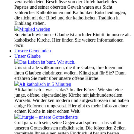
verabschiedeten Beschlüsse von der Unfehlbarkeit des
Papstes und seiner obersten Gewalt waren aus Sicht
zahlreicher Katholikinnen und Katholiken Entscheidungen,
die nicht mit der Bibel und der katholischen Tradition in
Einklang stehen.
Mitglied werden
So einfach wie unser Glaube ist auch der Eintritt in unsere alt-
katholische Kirche. Hier finden Sie weitere Informationen
dazu.
Unsere Gemeinden
Unser Glaube
Das Leben ist bunt. Wir auch.
Uns sind alle willkommen, die ihre Gaben, ihre Ideen und
ihren Glauben einbringen wollen. Klingt gut für Sie? Dann
erfahren Sie mehr über unsere offene Kirche!
Alt-katholisch in 5 Minuten
Alt-katholisch – was ist das? In aller Kürze: Wir sind eine
junge, offene, eigenständige Kirche mit jahrhundertealten
Wurzeln. Wir denken modern und aufgeschlossen und haben
einige Reformen umgesetzt. Hier gibt es mehr Infos zu einer
echten Kirche in einer echten Welt.
Liturgie – unsere Gottesdienste
Gott ganz nah sein, seine Gegenwart spüren – das soll in
unseren Gottesdiensten möglich sein. Die folgenden Zeilen
vermitteln Ihnen einen ersten Eindruck. Aber am besten