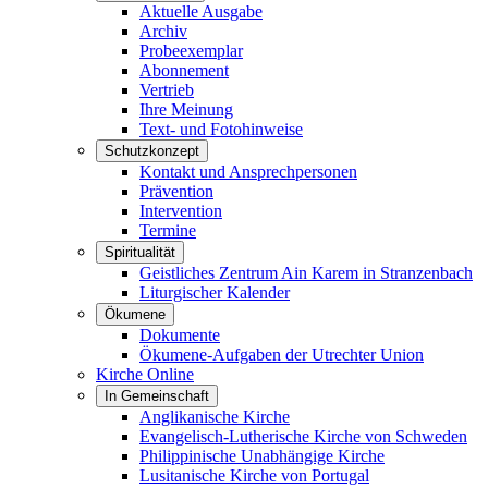
Aktuelle Ausgabe
Archiv
Probeexemplar
Abonnement
Vertrieb
Ihre Meinung
Text- und Fotohinweise
Schutzkonzept
Kontakt und Ansprechpersonen
Prävention
Intervention
Termine
Spiritualität
Geistliches Zentrum Ain Karem in Stranzenbach
Liturgischer Kalender
Ökumene
Dokumente
Ökumene-Aufgaben der Utrechter Union
Kirche Online
In Gemeinschaft
Anglikanische Kirche
Evangelisch-Lutherische Kirche von Schweden
Philippinische Unabhängige Kirche
Lusitanische Kirche von Portugal