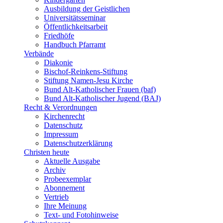
Ausbildung der Geistlichen
Universitätsseminar
Öffentlichkeitsarbeit
Friedhöfe
Handbuch Pfarramt
Verbände
Diakonie
Bischof-Reinkens-Stiftung
Stiftung Namen-Jesu Kirche
Bund Alt-Katholischer Frauen (baf)
Bund Alt-Katholischer Jugend (BAJ)
Recht & Verordnungen
Kirchenrecht
Datenschutz
Impressum
Datenschutzerklärung
Christen heute
Aktuelle Ausgabe
Archiv
Probeexemplar
Abonnement
Vertrieb
Ihre Meinung
Text- und Fotohinweise