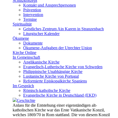
Schutzkonzept
Kontakt und Ansprechpersonen
Prävention
Intervention
Termine
Spiritualität
Geistliches Zentrum Ain Karem in Stranzenbach
Liturgischer Kalender
Ökumene
Dokumente
Ökumene-Aufgaben der Utrechter Union
Kirche Online
In Gemeinschaft
Anglikanische Kirche
Evangelisch-Lutherische Kirche von Schweden
Philippinische Unabhängige Kirche
Lusitanische Kirche von Portugal
Reformierte Episkopalkirche Spaniens
Im Gespräch
Römisch-katholische Kirche
Evangelische Kirche in Deutschland (EKD)
Geschichte
Anlass für die Entstehung einer eigenständigen alt-
katholischen Kirche war das Erste Vatikanische Konzil,
welches 1869/70 in Rom stattfand. Die von diesem Konzil