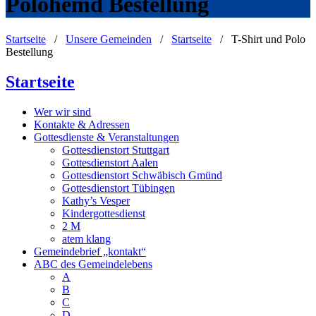
Polohemd Bestellung
Startseite
/
Unsere Gemeinden
/
Startseite
/
T-Shirt und Polo
Bestellung
Startseite
Wer wir sind
Kontakte & Adressen
Gottesdienste & Veranstaltungen
Gottesdienstort Stuttgart
Gottesdienstort Aalen
Gottesdienstort Schwäbisch Gmünd
Gottesdienstort Tübingen
Kathy’s Vesper
Kindergottesdienst
2 M
atem klang
Gemeindebrief „kontakt“
ABC des Gemeindelebens
A
B
C
D