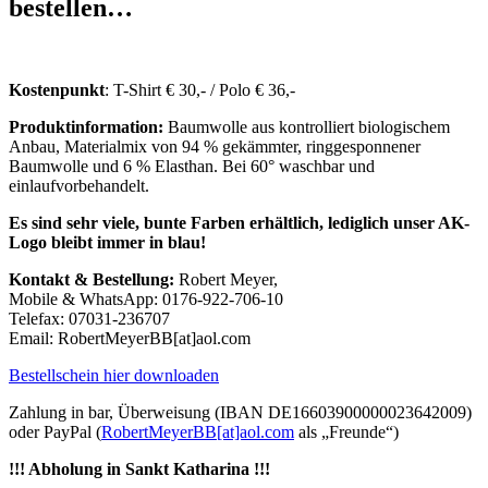
bestellen…
Kostenpunkt
: T-Shirt € 30,- / Polo € 36,-
Produktinformation:
Baumwolle aus kontrolliert biologischem
Anbau, Materialmix von 94 % gekämmter, ringgesponnener
Baumwolle und 6 % Elasthan. Bei 60° waschbar und
einlaufvorbehandelt.
Es sind sehr viele, bunte Farben erhältlich, lediglich unser AK-
Logo bleibt immer in blau!
Kontakt & Bestellung:
Robert Meyer,
Mobile & WhatsApp: 0176-922-706-10
Telefax: 07031-236707
Email: RobertMeyerBB[at]aol.com
Bestellschein hier downloaden
Zahlung in bar, Überweisung (IBAN DE16603900000023642009)
oder PayPal (
RobertMeyerBB[at]aol.com
als „Freunde“)
!!! Abholung in Sankt Katharina !!!