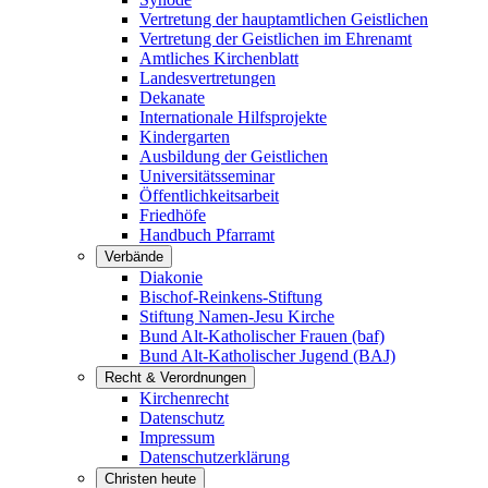
Vertretung der hauptamtlichen Geistlichen
Vertretung der Geistlichen im Ehrenamt
Amtliches Kirchenblatt
Landesvertretungen
Dekanate
Internationale Hilfsprojekte
Kindergarten
Ausbildung der Geistlichen
Universitätsseminar
Öffentlichkeitsarbeit
Friedhöfe
Handbuch Pfarramt
Verbände
Diakonie
Bischof-Reinkens-Stiftung
Stiftung Namen-Jesu Kirche
Bund Alt-Katholischer Frauen (baf)
Bund Alt-Katholischer Jugend (BAJ)
Recht & Verordnungen
Kirchenrecht
Datenschutz
Impressum
Datenschutzerklärung
Christen heute