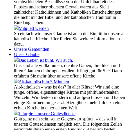
verabschiedeten Beschlüsse von der Unfehlbarkeit des
Papstes und seiner obersten Gewalt waren aus Sicht
zahlreicher Katholikinnen und Katholiken Entscheidungen,
die nicht mit der Bibel und der katholischen Tradition in
Einklang stehen.
Mitglied werden
So einfach wie unser Glaube ist auch der Eintritt in unsere alt-
katholische Kirche. Hier finden Sie weitere Informationen
dazu.
Unsere Gemeinden
Unser Glaube
Das Leben ist bunt. Wir auch.
Uns sind alle willkommen, die ihre Gaben, ihre Ideen und
ihren Glauben einbringen wollen. Klingt gut für Sie? Dann
erfahren Sie mehr über unsere offene Kirche!
Alt-katholisch in 5 Minuten
Alt-katholisch – was ist das? In aller Kürze: Wir sind eine
junge, offene, eigenständige Kirche mit jahrhundertealten
Wurzeln. Wir denken modern und aufgeschlossen und haben
einige Reformen umgesetzt. Hier gibt es mehr Infos zu einer
echten Kirche in einer echten Welt.
Liturgie – unsere Gottesdienste
Gott ganz nah sein, seine Gegenwart spüren – das soll in
unseren Gottesdiensten möglich sein. Die folgenden Zeilen
vermitteln Ihnen einen ersten Eindruck. Aber am besten