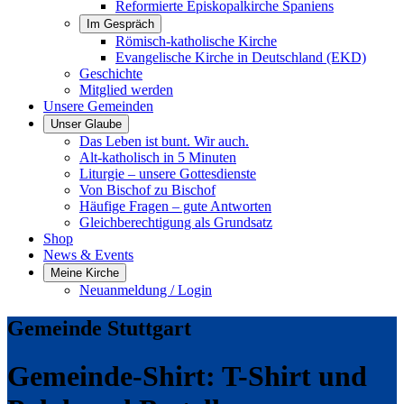
Reformierte Episkopalkirche Spaniens
Im Gespräch
Römisch-katholische Kirche
Evangelische Kirche in Deutschland (EKD)
Geschichte
Mitglied werden
Unsere Gemeinden
Unser Glaube
Das Leben ist bunt. Wir auch.
Alt-katholisch in 5 Minuten
Liturgie – unsere Gottesdienste
Von Bischof zu Bischof
Häufige Fragen – gute Antworten
Gleichberechtigung als Grundsatz
Shop
News & Events
Meine Kirche
Neuanmeldung / Login
Gemeinde Stuttgart
Gemeinde-Shirt: T-Shirt und