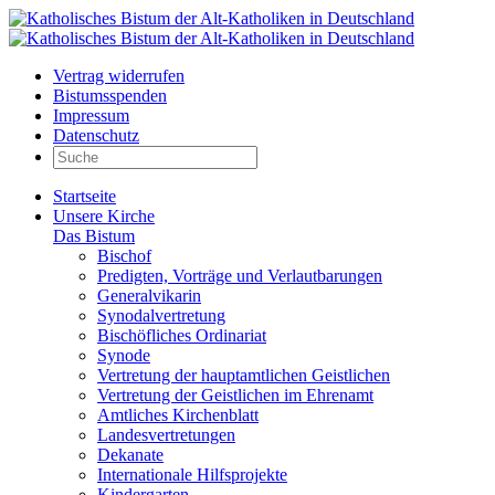
Vertrag widerrufen
Bistumsspenden
Impressum
Datenschutz
Startseite
Unsere Kirche
Das Bistum
Bischof
Predigten, Vorträge und Verlautbarungen
Generalvikarin
Synodalvertretung
Bischöfliches Ordinariat
Synode
Vertretung der hauptamtlichen Geistlichen
Vertretung der Geistlichen im Ehrenamt
Amtliches Kirchenblatt
Landesvertretungen
Dekanate
Internationale Hilfsprojekte
Kindergarten