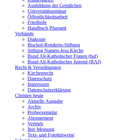
Ausbildung der Geistlichen
Universitätsseminar
Öffentlichkeitsarbeit
Friedhöfe
Handbuch Pfarramt
Verbände
Diakonie
Bischof-Reinkens-Stiftung
Stiftung Namen-Jesu Kirche
Bund Alt-Katholischer Frauen (baf)
Bund Alt-Katholischer Jugend (BAJ)
Recht & Verordnungen
Kirchenrecht
Datenschutz
Impressum
Datenschutzerklärung
Christen heute
Aktuelle Ausgabe
Archiv
Probeexemplar
Abonnement
Vertrieb
Ihre Meinung
Text- und Fotohinweise