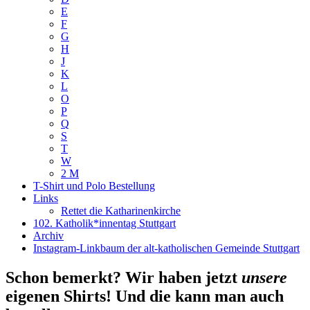
E
F
G
H
J
K
L
O
P
Q
S
T
W
2 M
T-Shirt und Polo Bestellung
Links
Rettet die Katharinenkirche
102. Katholik*innentag Stuttgart
Archiv
Instagram-Linkbaum der alt-katholischen Gemeinde Stuttgart
Schon bemerkt? Wir haben jetzt
unsere
eigenen Shirts! Und die kann man auch