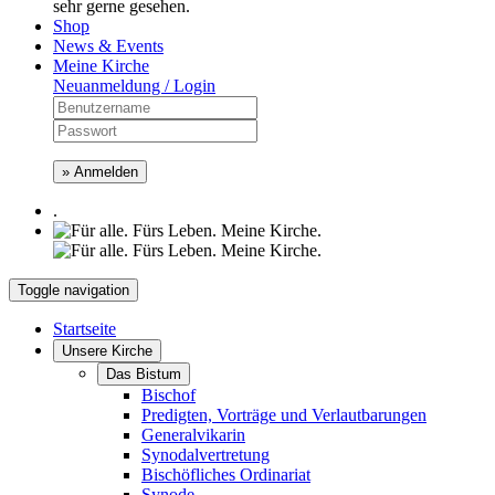
sehr gerne gesehen.
Shop
News & Events
Meine Kirche
Neuanmeldung / Login
» Anmelden
.
Toggle navigation
Startseite
Unsere Kirche
Das Bistum
Bischof
Predigten, Vorträge und Verlautbarungen
Generalvikarin
Synodalvertretung
Bischöfliches Ordinariat
Synode