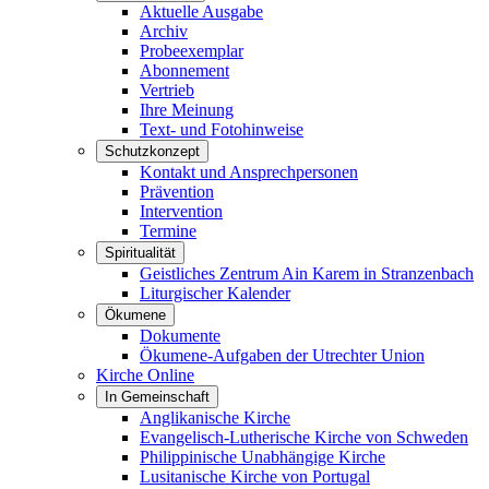
Aktuelle Ausgabe
Archiv
Probeexemplar
Abonnement
Vertrieb
Ihre Meinung
Text- und Fotohinweise
Schutzkonzept
Kontakt und Ansprechpersonen
Prävention
Intervention
Termine
Spiritualität
Geistliches Zentrum Ain Karem in Stranzenbach
Liturgischer Kalender
Ökumene
Dokumente
Ökumene-Aufgaben der Utrechter Union
Kirche Online
In Gemeinschaft
Anglikanische Kirche
Evangelisch-Lutherische Kirche von Schweden
Philippinische Unabhängige Kirche
Lusitanische Kirche von Portugal