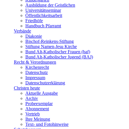
Ausbildung der Geistlichen
Universitätsseminar
Öffentlichkeitsarbeit
Friedhöfe
Handbuch Pfarramt
Verbände
Diakonie
Bischof-Reinkens-Stiftung
Stiftung Namen-Jesu Kirche
Bund Alt-Katholischer Frauen (baf)
Bund Alt-Katholischer Jugend (BAJ)
Recht & Verordnungen
Kirchenrecht
Datenschutz
Impressum
Datenschutzerklärung
Christen heute
Aktuelle Ausgabe
Archiv
Probeexemplar
Abonnement
Vertrieb
Ihre Meinung
Text- und Fotohinweise