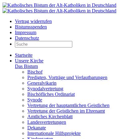
Vertrag widerrufen
Bistumsspenden
Impressum
Datenschutz
Startseite
Unsere Kirche
Das Bistum
Bischof
Predigten, Vorträge und Verlautbarungen
Generalvikarin
Synodalvertretung
Bischöfliches Ordinariat
Synode
Vertretung der hauptamtlichen Geistlichen
Vertretung der Geistlichen im Ehrenamt
Amtliches Kirchenblatt
Landesvertretungen
Dekanate
Internationale Hilfsprojekte
Kindergarten