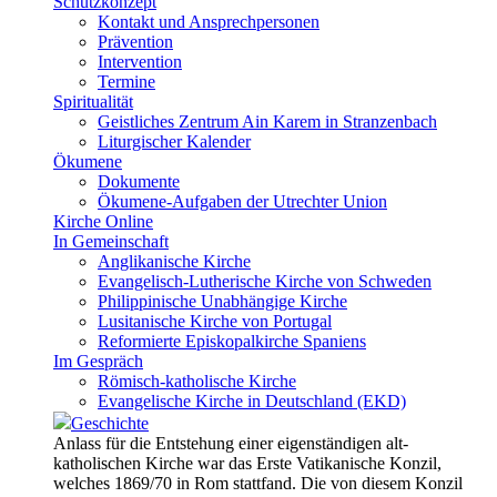
Schutzkonzept
Kontakt und Ansprechpersonen
Prävention
Intervention
Termine
Spiritualität
Geistliches Zentrum Ain Karem in Stranzenbach
Liturgischer Kalender
Ökumene
Dokumente
Ökumene-Aufgaben der Utrechter Union
Kirche Online
In Gemeinschaft
Anglikanische Kirche
Evangelisch-Lutherische Kirche von Schweden
Philippinische Unabhängige Kirche
Lusitanische Kirche von Portugal
Reformierte Episkopalkirche Spaniens
Im Gespräch
Römisch-katholische Kirche
Evangelische Kirche in Deutschland (EKD)
Geschichte
Anlass für die Entstehung einer eigenständigen alt-
katholischen Kirche war das Erste Vatikanische Konzil,
welches 1869/70 in Rom stattfand. Die von diesem Konzil