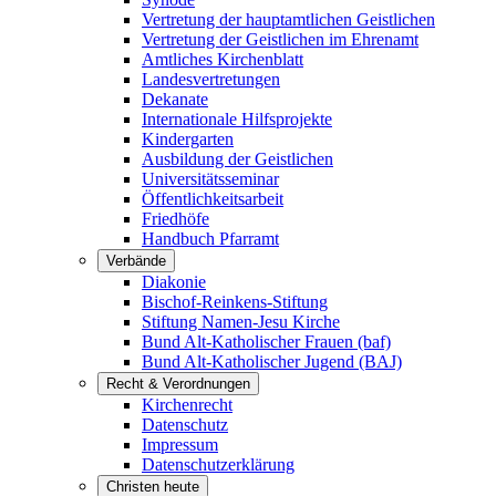
Vertretung der hauptamtlichen Geistlichen
Vertretung der Geistlichen im Ehrenamt
Amtliches Kirchenblatt
Landesvertretungen
Dekanate
Internationale Hilfsprojekte
Kindergarten
Ausbildung der Geistlichen
Universitätsseminar
Öffentlichkeitsarbeit
Friedhöfe
Handbuch Pfarramt
Verbände
Diakonie
Bischof-Reinkens-Stiftung
Stiftung Namen-Jesu Kirche
Bund Alt-Katholischer Frauen (baf)
Bund Alt-Katholischer Jugend (BAJ)
Recht & Verordnungen
Kirchenrecht
Datenschutz
Impressum
Datenschutzerklärung
Christen heute