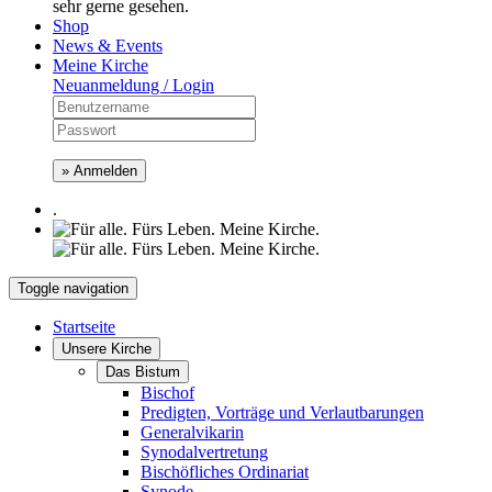
sehr gerne gesehen.
Shop
News & Events
Meine Kirche
Neuanmeldung / Login
» Anmelden
.
Toggle navigation
Startseite
Unsere Kirche
Das Bistum
Bischof
Predigten, Vorträge und Verlautbarungen
Generalvikarin
Synodalvertretung
Bischöfliches Ordinariat
Synode