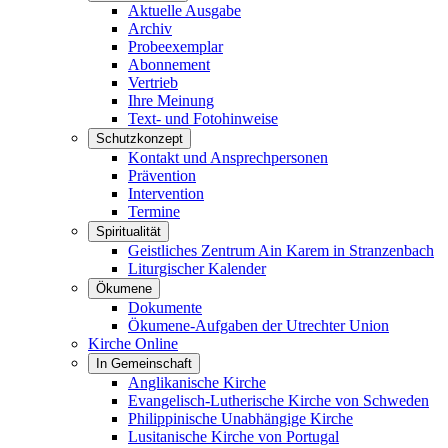
Aktuelle Ausgabe
Archiv
Probeexemplar
Abonnement
Vertrieb
Ihre Meinung
Text- und Fotohinweise
Schutzkonzept
Kontakt und Ansprechpersonen
Prävention
Intervention
Termine
Spiritualität
Geistliches Zentrum Ain Karem in Stranzenbach
Liturgischer Kalender
Ökumene
Dokumente
Ökumene-Aufgaben der Utrechter Union
Kirche Online
In Gemeinschaft
Anglikanische Kirche
Evangelisch-Lutherische Kirche von Schweden
Philippinische Unabhängige Kirche
Lusitanische Kirche von Portugal