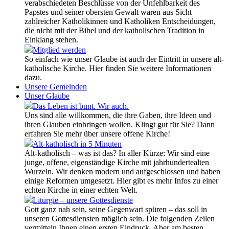
verabschiedeten Beschlüsse von der Unfehlbarkeit des
Papstes und seiner obersten Gewalt waren aus Sicht
zahlreicher Katholikinnen und Katholiken Entscheidungen,
die nicht mit der Bibel und der katholischen Tradition in
Einklang stehen.
Mitglied werden
So einfach wie unser Glaube ist auch der Eintritt in unsere alt-
katholische Kirche. Hier finden Sie weitere Informationen
dazu.
Unsere Gemeinden
Unser Glaube
Das Leben ist bunt. Wir auch.
Uns sind alle willkommen, die ihre Gaben, ihre Ideen und
ihren Glauben einbringen wollen. Klingt gut für Sie? Dann
erfahren Sie mehr über unsere offene Kirche!
Alt-katholisch in 5 Minuten
Alt-katholisch – was ist das? In aller Kürze: Wir sind eine
junge, offene, eigenständige Kirche mit jahrhundertealten
Wurzeln. Wir denken modern und aufgeschlossen und haben
einige Reformen umgesetzt. Hier gibt es mehr Infos zu einer
echten Kirche in einer echten Welt.
Liturgie – unsere Gottesdienste
Gott ganz nah sein, seine Gegenwart spüren – das soll in
unseren Gottesdiensten möglich sein. Die folgenden Zeilen
vermitteln Ihnen einen ersten Eindruck. Aber am besten