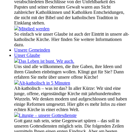
verabschiedeten Beschlüsse von der Unfehlbarkeit des
Papstes und seiner obersten Gewalt waren aus Sicht
zahlreicher Katholikinnen und Katholiken Entscheidungen,
die nicht mit der Bibel und der katholischen Tradition in
Einklang stehen.
Mitglied werden
So einfach wie unser Glaube ist auch der Eintritt in unsere alt-
katholische Kirche. Hier finden Sie weitere Informationen
dazu.
Unsere Gemeinden
Unser Glaube
Das Leben ist bunt. Wir auch.
Uns sind alle willkommen, die ihre Gaben, ihre Ideen und
ihren Glauben einbringen wollen. Klingt gut für Sie? Dann
erfahren Sie mehr über unsere offene Kirche!
Alt-katholisch in 5 Minuten
Alt-katholisch – was ist das? In aller Kürze: Wir sind eine
junge, offene, eigenständige Kirche mit jahrhundertealten
Wurzeln. Wir denken modern und aufgeschlossen und haben
einige Reformen umgesetzt. Hier gibt es mehr Infos zu einer
echten Kirche in einer echten Welt.
Liturgie – unsere Gottesdienste
Gott ganz nah sein, seine Gegenwart spüren – das soll in
unseren Gottesdiensten möglich sein. Die folgenden Zeilen
vermitteln Ihnen einen ersten Eindruck. Aber am besten