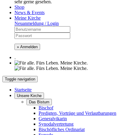
sehr gerne gesehen.
Shop
News & Events
Meine Kirche
Neuanmeldung / Login
» Anmelden
.
Toggle navigation
Startseite
Unsere Kirche
Das Bistum
Bischof
Predigten, Vorträge und Verlautbarungen
Generalvikarin
Synodalvertretung
Bischöfliches Ordinariat
Synode