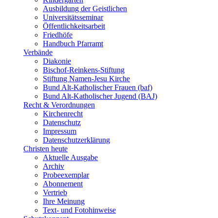
Ausbildung der Geistlichen
Universitätsseminar
Öffentlichkeitsarbeit
Friedhöfe
Handbuch Pfarramt
Verbände
Diakonie
Bischof-Reinkens-Stiftung
Stiftung Namen-Jesu Kirche
Bund Alt-Katholischer Frauen (baf)
Bund Alt-Katholischer Jugend (BAJ)
Recht & Verordnungen
Kirchenrecht
Datenschutz
Impressum
Datenschutzerklärung
Christen heute
Aktuelle Ausgabe
Archiv
Probeexemplar
Abonnement
Vertrieb
Ihre Meinung
Text- und Fotohinweise