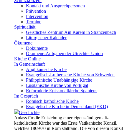
Schutzkonzept
Kontakt und Ansprechpersonen
Prävention
Intervention
Termine
Spiritualität
Geistliches Zentrum Ain Karem in Stranzenbach
Liturgischer Kalender
Ökumene
Dokumente
Ökumene-Aufgaben der Utrechter Union
Kirche Online
In Gemeinschaft
Anglikanische Kirche
Evangelisch-Lutherische Kirche von Schweden
Philippinische Unabhängige Kirche
Lusitanische Kirche von Portugal
Reformierte Episkopalkirche Spaniens
Im Gespräch
Römisch-katholische Kirche
Evangelische Kirche in Deutschland (EKD)
Geschichte
Anlass für die Entstehung einer eigenständigen alt-
katholischen Kirche war das Erste Vatikanische Konzil,
welches 1869/70 in Rom stattfand. Die von diesem Konzil