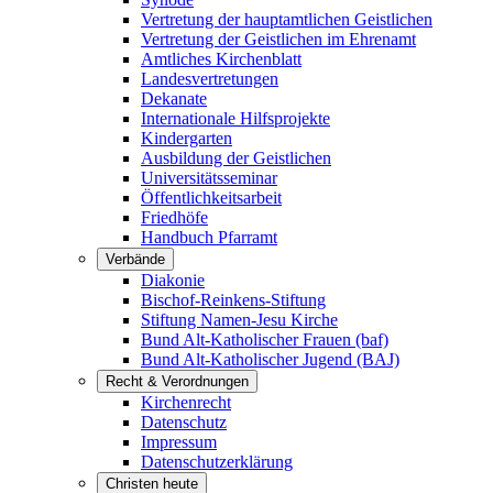
Vertretung der hauptamtlichen Geistlichen
Vertretung der Geistlichen im Ehrenamt
Amtliches Kirchenblatt
Landesvertretungen
Dekanate
Internationale Hilfsprojekte
Kindergarten
Ausbildung der Geistlichen
Universitätsseminar
Öffentlichkeitsarbeit
Friedhöfe
Handbuch Pfarramt
Verbände
Diakonie
Bischof-Reinkens-Stiftung
Stiftung Namen-Jesu Kirche
Bund Alt-Katholischer Frauen (baf)
Bund Alt-Katholischer Jugend (BAJ)
Recht & Verordnungen
Kirchenrecht
Datenschutz
Impressum
Datenschutzerklärung
Christen heute