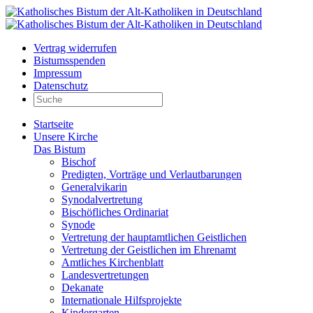
Vertrag widerrufen
Bistumsspenden
Impressum
Datenschutz
Startseite
Unsere Kirche
Das Bistum
Bischof
Predigten, Vorträge und Verlautbarungen
Generalvikarin
Synodalvertretung
Bischöfliches Ordinariat
Synode
Vertretung der hauptamtlichen Geistlichen
Vertretung der Geistlichen im Ehrenamt
Amtliches Kirchenblatt
Landesvertretungen
Dekanate
Internationale Hilfsprojekte
Kindergarten