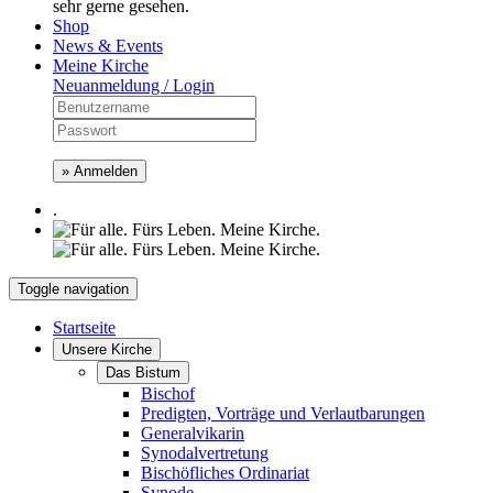
sehr gerne gesehen.
Shop
News & Events
Meine Kirche
Neuanmeldung / Login
» Anmelden
.
Toggle navigation
Startseite
Unsere Kirche
Das Bistum
Bischof
Predigten, Vorträge und Verlautbarungen
Generalvikarin
Synodalvertretung
Bischöfliches Ordinariat
Synode