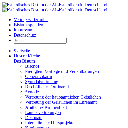
Vertrag widerrufen
Bistumsspenden
Impressum
Datenschutz
Startseite
Unsere Kirche
Das Bistum
Bischof
Predigten, Vorträge und Verlautbarungen
Generalvikarin
Synodalvertretung
Bischöfliches Ordinariat
Synode
Vertretung der hauptamtlichen Geistlichen
Vertretung der Geistlichen im Ehrenamt
Amtliches Kirchenblatt
Landesvertretungen
Dekanate
Internationale Hilfsprojekte
Kindergarten