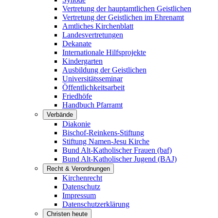
Vertretung der hauptamtlichen Geistlichen
Vertretung der Geistlichen im Ehrenamt
Amtliches Kirchenblatt
Landesvertretungen
Dekanate
Internationale Hilfsprojekte
Kindergarten
Ausbildung der Geistlichen
Universitätsseminar
Öffentlichkeitsarbeit
Friedhöfe
Handbuch Pfarramt
Verbände
Diakonie
Bischof-Reinkens-Stiftung
Stiftung Namen-Jesu Kirche
Bund Alt-Katholischer Frauen (baf)
Bund Alt-Katholischer Jugend (BAJ)
Recht & Verordnungen
Kirchenrecht
Datenschutz
Impressum
Datenschutzerklärung
Christen heute