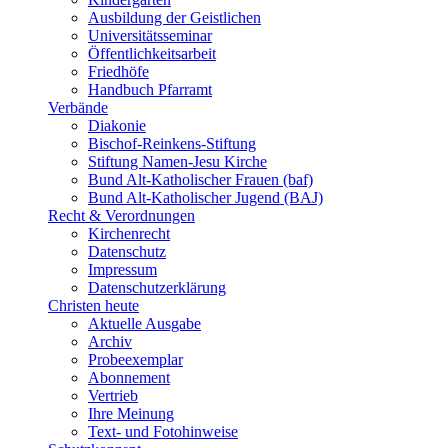
Ausbildung der Geistlichen
Universitätsseminar
Öffentlichkeitsarbeit
Friedhöfe
Handbuch Pfarramt
Verbände
Diakonie
Bischof-Reinkens-Stiftung
Stiftung Namen-Jesu Kirche
Bund Alt-Katholischer Frauen (baf)
Bund Alt-Katholischer Jugend (BAJ)
Recht & Verordnungen
Kirchenrecht
Datenschutz
Impressum
Datenschutzerklärung
Christen heute
Aktuelle Ausgabe
Archiv
Probeexemplar
Abonnement
Vertrieb
Ihre Meinung
Text- und Fotohinweise