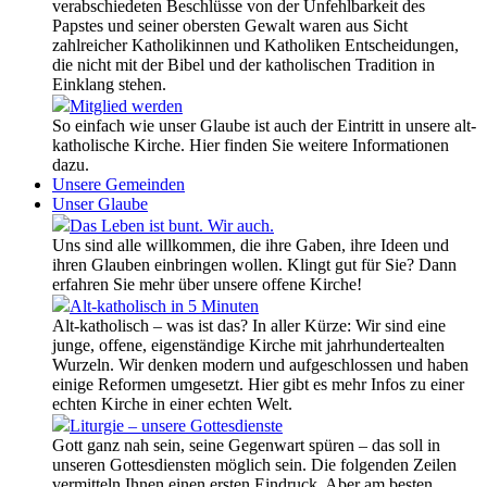
verabschiedeten Beschlüsse von der Unfehlbarkeit des
Papstes und seiner obersten Gewalt waren aus Sicht
zahlreicher Katholikinnen und Katholiken Entscheidungen,
die nicht mit der Bibel und der katholischen Tradition in
Einklang stehen.
Mitglied werden
So einfach wie unser Glaube ist auch der Eintritt in unsere alt-
katholische Kirche. Hier finden Sie weitere Informationen
dazu.
Unsere Gemeinden
Unser Glaube
Das Leben ist bunt. Wir auch.
Uns sind alle willkommen, die ihre Gaben, ihre Ideen und
ihren Glauben einbringen wollen. Klingt gut für Sie? Dann
erfahren Sie mehr über unsere offene Kirche!
Alt-katholisch in 5 Minuten
Alt-katholisch – was ist das? In aller Kürze: Wir sind eine
junge, offene, eigenständige Kirche mit jahrhundertealten
Wurzeln. Wir denken modern und aufgeschlossen und haben
einige Reformen umgesetzt. Hier gibt es mehr Infos zu einer
echten Kirche in einer echten Welt.
Liturgie – unsere Gottesdienste
Gott ganz nah sein, seine Gegenwart spüren – das soll in
unseren Gottesdiensten möglich sein. Die folgenden Zeilen
vermitteln Ihnen einen ersten Eindruck. Aber am besten