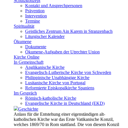
Schutzkonzept
Kontakt und Ansprechpersonen
Prävention
Intervention
Termine
Spiritualität
Geistliches Zentrum Ain Karem in Stranzenbach
Liturgischer Kalender
Ökumene
Dokumente
Ökumene-Aufgaben der Utrechter Union
Kirche Online
In Gemeinschaft
Anglikanische Kirche
Evangelisch-Lutherische Kirche von Schweden
Philippinische Unabhängige Kirche
Lusitanische Kirche von Portugal
Reformierte Episkopalkirche Spaniens
Im Gespräch
Römisch-katholische Kirche
Evangelische Kirche in Deutschland (EKD)
Geschichte
Anlass für die Entstehung einer eigenständigen alt-
katholischen Kirche war das Erste Vatikanische Konzil,
welches 1869/70 in Rom stattfand. Die von diesem Konzil