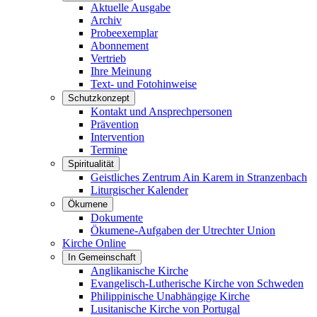
Aktuelle Ausgabe
Archiv
Probeexemplar
Abonnement
Vertrieb
Ihre Meinung
Text- und Fotohinweise
Schutzkonzept
Kontakt und Ansprechpersonen
Prävention
Intervention
Termine
Spiritualität
Geistliches Zentrum Ain Karem in Stranzenbach
Liturgischer Kalender
Ökumene
Dokumente
Ökumene-Aufgaben der Utrechter Union
Kirche Online
In Gemeinschaft
Anglikanische Kirche
Evangelisch-Lutherische Kirche von Schweden
Philippinische Unabhängige Kirche
Lusitanische Kirche von Portugal