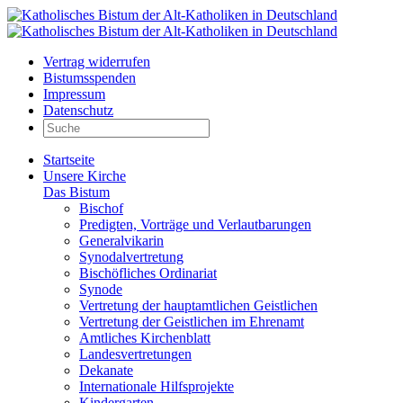
Vertrag widerrufen
Bistumsspenden
Impressum
Datenschutz
Startseite
Unsere Kirche
Das Bistum
Bischof
Predigten, Vorträge und Verlautbarungen
Generalvikarin
Synodalvertretung
Bischöfliches Ordinariat
Synode
Vertretung der hauptamtlichen Geistlichen
Vertretung der Geistlichen im Ehrenamt
Amtliches Kirchenblatt
Landesvertretungen
Dekanate
Internationale Hilfsprojekte
Kindergarten