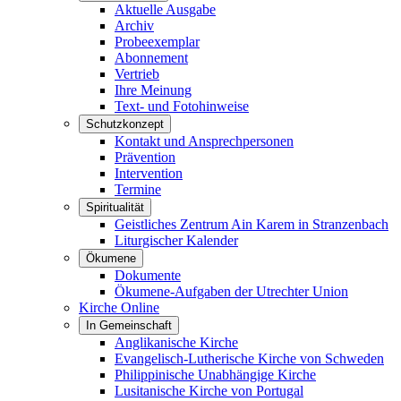
Aktuelle Ausgabe
Archiv
Probeexemplar
Abonnement
Vertrieb
Ihre Meinung
Text- und Fotohinweise
Schutzkonzept
Kontakt und Ansprechpersonen
Prävention
Intervention
Termine
Spiritualität
Geistliches Zentrum Ain Karem in Stranzenbach
Liturgischer Kalender
Ökumene
Dokumente
Ökumene-Aufgaben der Utrechter Union
Kirche Online
In Gemeinschaft
Anglikanische Kirche
Evangelisch-Lutherische Kirche von Schweden
Philippinische Unabhängige Kirche
Lusitanische Kirche von Portugal