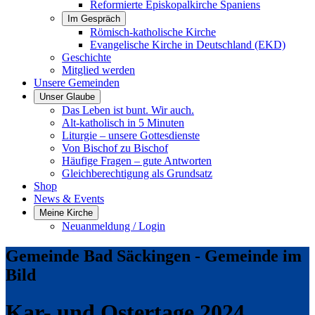
Reformierte Episkopalkirche Spaniens
Im Gespräch
Römisch-katholische Kirche
Evangelische Kirche in Deutschland (EKD)
Geschichte
Mitglied werden
Unsere Gemeinden
Unser Glaube
Das Leben ist bunt. Wir auch.
Alt-katholisch in 5 Minuten
Liturgie – unsere Gottesdienste
Von Bischof zu Bischof
Häufige Fragen – gute Antworten
Gleichberechtigung als Grundsatz
Shop
News & Events
Meine Kirche
Neuanmeldung / Login
Gemeinde Bad Säckingen - Gemeinde im
Bild
Kar- und Ostertage 2024