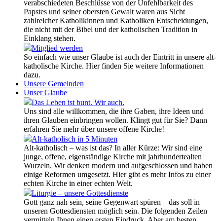
verabschiedeten Beschlüsse von der Unfehlbarkeit des
Papstes und seiner obersten Gewalt waren aus Sicht
zahlreicher Katholikinnen und Katholiken Entscheidungen,
die nicht mit der Bibel und der katholischen Tradition in
Einklang stehen.
Mitglied werden
So einfach wie unser Glaube ist auch der Eintritt in unsere alt-
katholische Kirche. Hier finden Sie weitere Informationen
dazu.
Unsere Gemeinden
Unser Glaube
Das Leben ist bunt. Wir auch.
Uns sind alle willkommen, die ihre Gaben, ihre Ideen und
ihren Glauben einbringen wollen. Klingt gut für Sie? Dann
erfahren Sie mehr über unsere offene Kirche!
Alt-katholisch in 5 Minuten
Alt-katholisch – was ist das? In aller Kürze: Wir sind eine
junge, offene, eigenständige Kirche mit jahrhundertealten
Wurzeln. Wir denken modern und aufgeschlossen und haben
einige Reformen umgesetzt. Hier gibt es mehr Infos zu einer
echten Kirche in einer echten Welt.
Liturgie – unsere Gottesdienste
Gott ganz nah sein, seine Gegenwart spüren – das soll in
unseren Gottesdiensten möglich sein. Die folgenden Zeilen
vermitteln Ihnen einen ersten Eindruck. Aber am besten