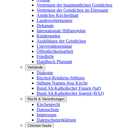
Vertretung der hauptamtlichen Geistlichen
Vertretung der Geistlichen im Ehrenamt
Amtliches Kirchenblatt
Landesvertretungen
Dekanate
Internationale Hilfsprojekte
Kindergarten
Ausbildung der Geistlichen
Universitätsseminar
Öffentlichkeitsarbeit
Friedhöfe
Handbuch Pfarramt
Verbände
Diakonie
Bischof-Reinkens-Stiftung
Stiftung Namen-Jesu Kirche
Bund Alt-Katholischer Frauen (baf)
Bund Alt-Katholischer Jugend (BAJ)
Recht & Verordnungen
Kirchenrecht
Datenschutz
Impressum
Datenschutzerklärung
Christen heute