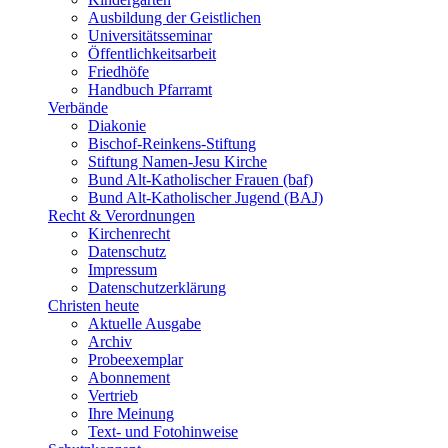
Ausbildung der Geistlichen
Universitätsseminar
Öffentlichkeitsarbeit
Friedhöfe
Handbuch Pfarramt
Verbände
Diakonie
Bischof-Reinkens-Stiftung
Stiftung Namen-Jesu Kirche
Bund Alt-Katholischer Frauen (baf)
Bund Alt-Katholischer Jugend (BAJ)
Recht & Verordnungen
Kirchenrecht
Datenschutz
Impressum
Datenschutzerklärung
Christen heute
Aktuelle Ausgabe
Archiv
Probeexemplar
Abonnement
Vertrieb
Ihre Meinung
Text- und Fotohinweise