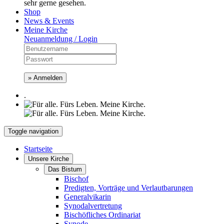
sehr gerne gesehen.
Shop
News & Events
Meine Kirche
Neuanmeldung / Login
» Anmelden
.
Toggle navigation
Startseite
Unsere Kirche
Das Bistum
Bischof
Predigten, Vorträge und Verlautbarungen
Generalvikarin
Synodalvertretung
Bischöfliches Ordinariat
Synode