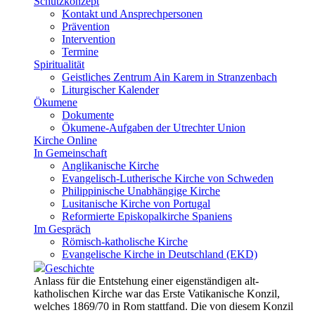
Schutzkonzept
Kontakt und Ansprechpersonen
Prävention
Intervention
Termine
Spiritualität
Geistliches Zentrum Ain Karem in Stranzenbach
Liturgischer Kalender
Ökumene
Dokumente
Ökumene-Aufgaben der Utrechter Union
Kirche Online
In Gemeinschaft
Anglikanische Kirche
Evangelisch-Lutherische Kirche von Schweden
Philippinische Unabhängige Kirche
Lusitanische Kirche von Portugal
Reformierte Episkopalkirche Spaniens
Im Gespräch
Römisch-katholische Kirche
Evangelische Kirche in Deutschland (EKD)
Geschichte
Anlass für die Entstehung einer eigenständigen alt-
katholischen Kirche war das Erste Vatikanische Konzil,
welches 1869/70 in Rom stattfand. Die von diesem Konzil