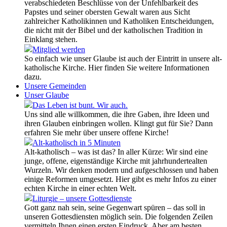
verabschiedeten Beschlüsse von der Unfehlbarkeit des
Papstes und seiner obersten Gewalt waren aus Sicht
zahlreicher Katholikinnen und Katholiken Entscheidungen,
die nicht mit der Bibel und der katholischen Tradition in
Einklang stehen.
Mitglied werden
So einfach wie unser Glaube ist auch der Eintritt in unsere alt-
katholische Kirche. Hier finden Sie weitere Informationen
dazu.
Unsere Gemeinden
Unser Glaube
Das Leben ist bunt. Wir auch.
Uns sind alle willkommen, die ihre Gaben, ihre Ideen und
ihren Glauben einbringen wollen. Klingt gut für Sie? Dann
erfahren Sie mehr über unsere offene Kirche!
Alt-katholisch in 5 Minuten
Alt-katholisch – was ist das? In aller Kürze: Wir sind eine
junge, offene, eigenständige Kirche mit jahrhundertealten
Wurzeln. Wir denken modern und aufgeschlossen und haben
einige Reformen umgesetzt. Hier gibt es mehr Infos zu einer
echten Kirche in einer echten Welt.
Liturgie – unsere Gottesdienste
Gott ganz nah sein, seine Gegenwart spüren – das soll in
unseren Gottesdiensten möglich sein. Die folgenden Zeilen
vermitteln Ihnen einen ersten Eindruck. Aber am besten