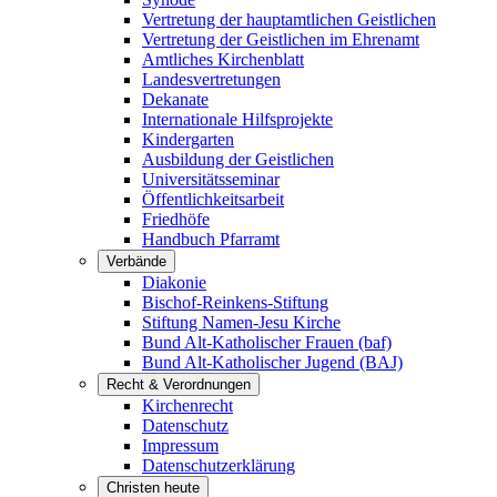
Vertretung der hauptamtlichen Geistlichen
Vertretung der Geistlichen im Ehrenamt
Amtliches Kirchenblatt
Landesvertretungen
Dekanate
Internationale Hilfsprojekte
Kindergarten
Ausbildung der Geistlichen
Universitätsseminar
Öffentlichkeitsarbeit
Friedhöfe
Handbuch Pfarramt
Verbände
Diakonie
Bischof-Reinkens-Stiftung
Stiftung Namen-Jesu Kirche
Bund Alt-Katholischer Frauen (baf)
Bund Alt-Katholischer Jugend (BAJ)
Recht & Verordnungen
Kirchenrecht
Datenschutz
Impressum
Datenschutzerklärung
Christen heute