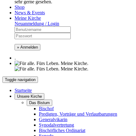
sehr gerne gesehen.
Shop
News & Events
Meine Kirche
Neuanmeldung / Login
» Anmelden
.
Toggle navigation
Startseite
Unsere Kirche
Das Bistum
Bischof
Predigten, Vorträge und Verlautbarungen
Generalvikarin
Synodalvertretung
Bischöfliches Ordinariat
Synode