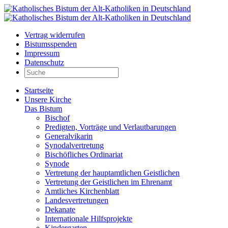
Vertrag widerrufen
Bistumsspenden
Impressum
Datenschutz
Startseite
Unsere Kirche
Das Bistum
Bischof
Predigten, Vorträge und Verlautbarungen
Generalvikarin
Synodalvertretung
Bischöfliches Ordinariat
Synode
Vertretung der hauptamtlichen Geistlichen
Vertretung der Geistlichen im Ehrenamt
Amtliches Kirchenblatt
Landesvertretungen
Dekanate
Internationale Hilfsprojekte
Kindergarten