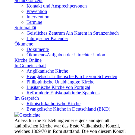
Schutzkonzept
Kontakt und Ansprechpersonen
Prävention
Intervention
Termine
Spiritualität
Geistliches Zentrum Ain Karem in Stranzenbach
Liturgischer Kalender
Ökumene
Dokumente
Ökumene-Aufgaben der Utrechter Union
Kirche Online
In Gemeinschaft
Anglikanische Kirche
Evangelisch-Lutherische Kirche von Schweden
Philippinische Unabhängige Kirche
Lusitanische Kirche von Portugal
Reformierte Episkopalkirche Spaniens
Im Gespräch
Römisch-katholische Kirche
Evangelische Kirche in Deutschland (EKD)
Geschichte
Anlass für die Entstehung einer eigenständigen alt-
katholischen Kirche war das Erste Vatikanische Konzil,
welches 1869/70 in Rom stattfand. Die von diesem Konzil