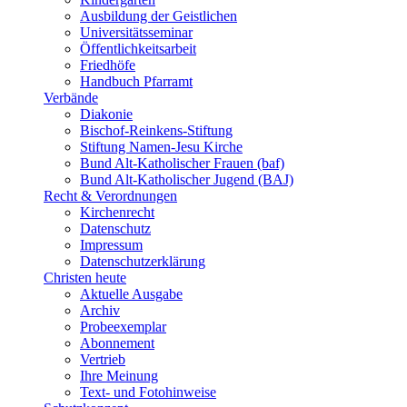
Ausbildung der Geistlichen
Universitätsseminar
Öffentlichkeitsarbeit
Friedhöfe
Handbuch Pfarramt
Verbände
Diakonie
Bischof-Reinkens-Stiftung
Stiftung Namen-Jesu Kirche
Bund Alt-Katholischer Frauen (baf)
Bund Alt-Katholischer Jugend (BAJ)
Recht & Verordnungen
Kirchenrecht
Datenschutz
Impressum
Datenschutzerklärung
Christen heute
Aktuelle Ausgabe
Archiv
Probeexemplar
Abonnement
Vertrieb
Ihre Meinung
Text- und Fotohinweise