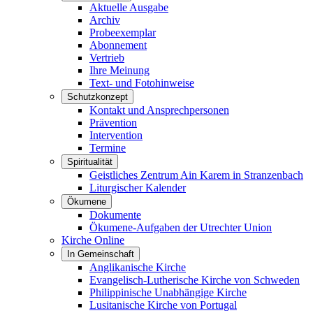
Aktuelle Ausgabe
Archiv
Probeexemplar
Abonnement
Vertrieb
Ihre Meinung
Text- und Fotohinweise
Schutzkonzept
Kontakt und Ansprechpersonen
Prävention
Intervention
Termine
Spiritualität
Geistliches Zentrum Ain Karem in Stranzenbach
Liturgischer Kalender
Ökumene
Dokumente
Ökumene-Aufgaben der Utrechter Union
Kirche Online
In Gemeinschaft
Anglikanische Kirche
Evangelisch-Lutherische Kirche von Schweden
Philippinische Unabhängige Kirche
Lusitanische Kirche von Portugal