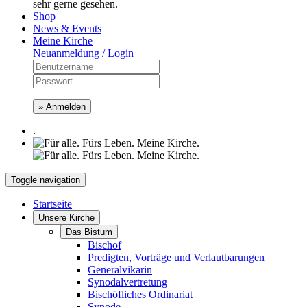
sehr gerne gesehen.
Shop
News & Events
Meine Kirche
Neuanmeldung / Login
» Anmelden
.
Toggle navigation
Startseite
Unsere Kirche
Das Bistum
Bischof
Predigten, Vorträge und Verlautbarungen
Generalvikarin
Synodalvertretung
Bischöfliches Ordinariat
Synode