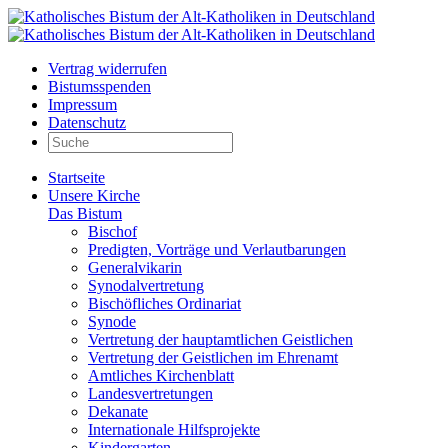
Vertrag widerrufen
Bistumsspenden
Impressum
Datenschutz
Startseite
Unsere Kirche
Das Bistum
Bischof
Predigten, Vorträge und Verlautbarungen
Generalvikarin
Synodalvertretung
Bischöfliches Ordinariat
Synode
Vertretung der hauptamtlichen Geistlichen
Vertretung der Geistlichen im Ehrenamt
Amtliches Kirchenblatt
Landesvertretungen
Dekanate
Internationale Hilfsprojekte
Kindergarten