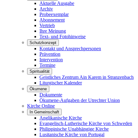
Aktuelle Ausgabe
Archiv
Probeexemplar
Abonnement
Vertrieb
Ihre Meinung
Text- und Fotohinweise
Schutzkonzept
Kontakt und Ansprechpersonen
Prävention
Intervention
Termine
Spiritualität
Geistliches Zentrum Ain Karem in Stranzenbach
Liturgischer Kalender
Ökumene
Dokumente
Ökumene-Aufgaben der Utrechter Union
Kirche Online
In Gemeinschaft
Anglikanische Kirche
Evangelisch-Lutherische Kirche von Schweden
Philippinische Unabhängige Kirche
Lusitanische Kirche von Portugal