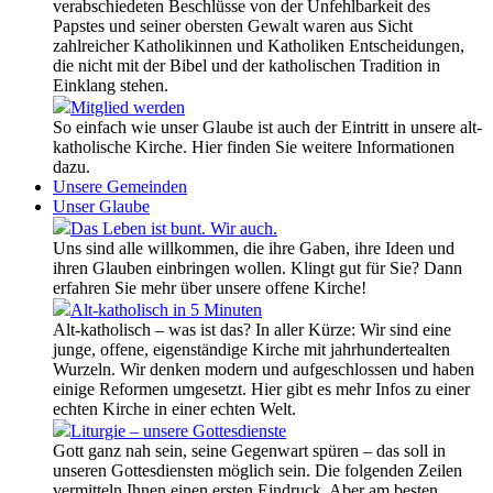
verabschiedeten Beschlüsse von der Unfehlbarkeit des
Papstes und seiner obersten Gewalt waren aus Sicht
zahlreicher Katholikinnen und Katholiken Entscheidungen,
die nicht mit der Bibel und der katholischen Tradition in
Einklang stehen.
Mitglied werden
So einfach wie unser Glaube ist auch der Eintritt in unsere alt-
katholische Kirche. Hier finden Sie weitere Informationen
dazu.
Unsere Gemeinden
Unser Glaube
Das Leben ist bunt. Wir auch.
Uns sind alle willkommen, die ihre Gaben, ihre Ideen und
ihren Glauben einbringen wollen. Klingt gut für Sie? Dann
erfahren Sie mehr über unsere offene Kirche!
Alt-katholisch in 5 Minuten
Alt-katholisch – was ist das? In aller Kürze: Wir sind eine
junge, offene, eigenständige Kirche mit jahrhundertealten
Wurzeln. Wir denken modern und aufgeschlossen und haben
einige Reformen umgesetzt. Hier gibt es mehr Infos zu einer
echten Kirche in einer echten Welt.
Liturgie – unsere Gottesdienste
Gott ganz nah sein, seine Gegenwart spüren – das soll in
unseren Gottesdiensten möglich sein. Die folgenden Zeilen
vermitteln Ihnen einen ersten Eindruck. Aber am besten