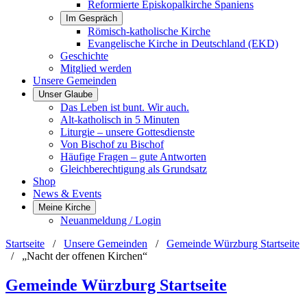
Reformierte Episkopalkirche Spaniens
Im Gespräch
Römisch-katholische Kirche
Evangelische Kirche in Deutschland (EKD)
Geschichte
Mitglied werden
Unsere Gemeinden
Unser Glaube
Das Leben ist bunt. Wir auch.
Alt-katholisch in 5 Minuten
Liturgie – unsere Gottesdienste
Von Bischof zu Bischof
Häufige Fragen – gute Antworten
Gleichberechtigung als Grundsatz
Shop
News & Events
Meine Kirche
Neuanmeldung / Login
Startseite
/
Unsere Gemeinden
/
Gemeinde Würzburg Startseite
/
„Nacht der offenen Kirchen“
Gemeinde Würzburg Startseite