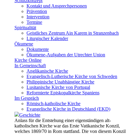
Schutzkonzept
Kontakt und Ansprechpersonen
Prävention
Intervention
Termine
Spiritualität
Geistliches Zentrum Ain Karem in Stranzenbach
Liturgischer Kalender
Ökumene
Dokumente
Ökumene-Aufgaben der Utrechter Union
Kirche Online
In Gemeinschaft
Anglikanische Kirche
Evangelisch-Lutherische Kirche von Schweden
Philippinische Unabhängige Kirche
Lusitanische Kirche von Portugal
Reformierte Episkopalkirche Spaniens
Im Gespräch
Römisch-katholische Kirche
Evangelische Kirche in Deutschland (EKD)
Geschichte
Anlass für die Entstehung einer eigenständigen alt-
katholischen Kirche war das Erste Vatikanische Konzil,
welches 1869/70 in Rom stattfand. Die von diesem Konzil