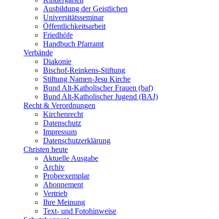
Ausbildung der Geistlichen
Universitätsseminar
Öffentlichkeitsarbeit
Friedhöfe
Handbuch Pfarramt
Verbände
Diakonie
Bischof-Reinkens-Stiftung
Stiftung Namen-Jesu Kirche
Bund Alt-Katholischer Frauen (baf)
Bund Alt-Katholischer Jugend (BAJ)
Recht & Verordnungen
Kirchenrecht
Datenschutz
Impressum
Datenschutzerklärung
Christen heute
Aktuelle Ausgabe
Archiv
Probeexemplar
Abonnement
Vertrieb
Ihre Meinung
Text- und Fotohinweise