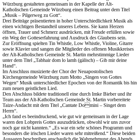
Würzburg gestalteten gemeinsam in der Kapelle der Alt-
Katholischen Gemeinde Würzburg einen Beitrag unter dem Titel
„Musik – Pilgerweg zu Gott“.
Drei Beiträge präsentierten in hoher Unterschiedlichkeit Musik als
einen wichtigen Bestandteil unseres Lebens. Sie kann Herzen
öffnen, Trauer und Schmerz ausdrücken, mit Freude erfüllen sowie
ein Weg der Gotteserfahrung und Ausdruck des Glaubens sein.
Zur Eröffnung spielten Tin Whistle, Low Whistle, Violine, Gitarre
sowie Klavier und sangen die Mitglieder des offenen Musikkreises
der Alt-Katholischen Gemeinde St. Martin mehrstimmige Lieder
unter dem Titel „Tabhair dom lo lamh (gälisch) – Gib mir deine
Hand“.
Im Anschluss musizierte der Chor der Neuapostolischen
Kirchengemeinde Würzburg zum Motto „Singen von Gottes
Wegen“ Musik unterschiedlicher Epochen von der Romantik bis hin
zum neuen geistlichen Lied.
Den Abschluss bildete traditionell eine durch Imke Bieber und ihr
Team aus der Alt-Katholischen Gemeinde St. Martin vorbereitete
Taize-Andacht mit dem Titel „Cantate Domini – Singet dem
Herrn“.
„Ich fand es beeindruckend, wie gut wir gemeinsam in der Lage
waren den Lobpreis Gottes auszudrücken, obwohl wir uns zuvor
noch gar nicht kannten.“ „Es war ein sehr schönes Programm und
besonders die irischen Lieder waren sehr mitreißend.“ Diese beiden
Aussagen beschreiben anschaulich die Wahrnehmung des Abends