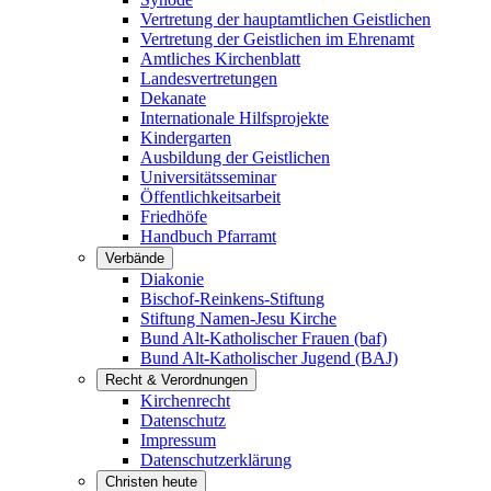
Vertretung der hauptamtlichen Geistlichen
Vertretung der Geistlichen im Ehrenamt
Amtliches Kirchenblatt
Landesvertretungen
Dekanate
Internationale Hilfsprojekte
Kindergarten
Ausbildung der Geistlichen
Universitätsseminar
Öffentlichkeitsarbeit
Friedhöfe
Handbuch Pfarramt
Verbände
Diakonie
Bischof-Reinkens-Stiftung
Stiftung Namen-Jesu Kirche
Bund Alt-Katholischer Frauen (baf)
Bund Alt-Katholischer Jugend (BAJ)
Recht & Verordnungen
Kirchenrecht
Datenschutz
Impressum
Datenschutzerklärung
Christen heute