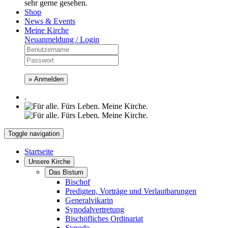
sehr gerne gesehen.
Shop
News & Events
Meine Kirche
Neuanmeldung / Login
» Anmelden
.
Toggle navigation
Startseite
Unsere Kirche
Das Bistum
Bischof
Predigten, Vorträge und Verlautbarungen
Generalvikarin
Synodalvertretung
Bischöfliches Ordinariat
Synode