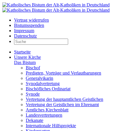
Vertrag widerrufen
Bistumsspenden
Impressum
Datenschutz
Startseite
Unsere Kirche
Das Bistum
Bischof
Predigten, Vorträge und Verlautbarungen
Generalvikarin
Synodalvertretung
Bischöfliches Ordinariat
Synode
Vertretung der hauptamtlichen Geistlichen
Vertretung der Geistlichen im Ehrenamt
Amtliches Kirchenblatt
Landesvertretungen
Dekanate
Internationale Hilfsprojekte
Kindergarten