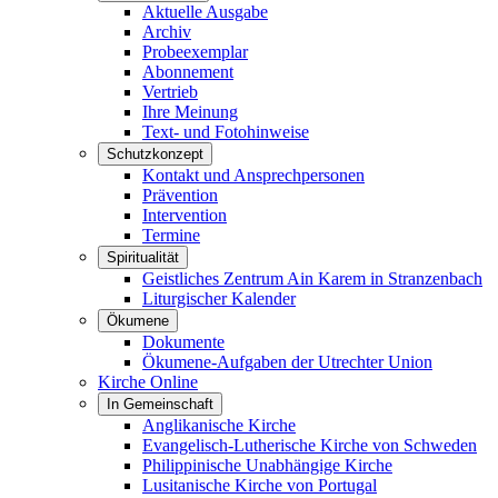
Aktuelle Ausgabe
Archiv
Probeexemplar
Abonnement
Vertrieb
Ihre Meinung
Text- und Fotohinweise
Schutzkonzept
Kontakt und Ansprechpersonen
Prävention
Intervention
Termine
Spiritualität
Geistliches Zentrum Ain Karem in Stranzenbach
Liturgischer Kalender
Ökumene
Dokumente
Ökumene-Aufgaben der Utrechter Union
Kirche Online
In Gemeinschaft
Anglikanische Kirche
Evangelisch-Lutherische Kirche von Schweden
Philippinische Unabhängige Kirche
Lusitanische Kirche von Portugal