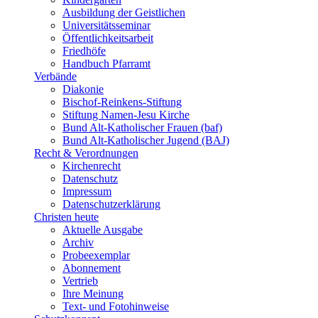
Ausbildung der Geistlichen
Universitätsseminar
Öffentlichkeitsarbeit
Friedhöfe
Handbuch Pfarramt
Verbände
Diakonie
Bischof-Reinkens-Stiftung
Stiftung Namen-Jesu Kirche
Bund Alt-Katholischer Frauen (baf)
Bund Alt-Katholischer Jugend (BAJ)
Recht & Verordnungen
Kirchenrecht
Datenschutz
Impressum
Datenschutzerklärung
Christen heute
Aktuelle Ausgabe
Archiv
Probeexemplar
Abonnement
Vertrieb
Ihre Meinung
Text- und Fotohinweise