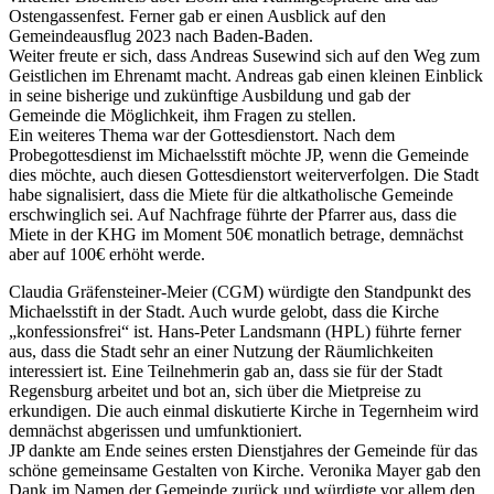
Ostengassenfest. Ferner gab er einen Ausblick auf den
Gemeindeausflug 2023 nach Baden-Baden.
Weiter freute er sich, dass Andreas Susewind sich auf den Weg zum
Geistlichen im Ehrenamt macht. Andreas gab einen kleinen Einblick
in seine bisherige und zukünftige Ausbildung und gab der
Gemeinde die Möglichkeit, ihm Fragen zu stellen.
Ein weiteres Thema war der Gottesdienstort. Nach dem
Probegottesdienst im Michaelsstift möchte JP, wenn die Gemeinde
dies möchte, auch diesen Gottesdienstort weiterverfolgen. Die Stadt
habe signalisiert, dass die Miete für die altkatholische Gemeinde
erschwinglich sei. Auf Nachfrage führte der Pfarrer aus, dass die
Miete in der KHG im Moment 50€ monatlich betrage, demnächst
aber auf 100€ erhöht werde.
Claudia Gräfensteiner-Meier (CGM) würdigte den Standpunkt des
Michaelsstift in der Stadt. Auch wurde gelobt, dass die Kirche
„konfessionsfrei“ ist. Hans-Peter Landsmann (HPL) führte ferner
aus, dass die Stadt sehr an einer Nutzung der Räumlichkeiten
interessiert ist. Eine Teilnehmerin gab an, dass sie für der Stadt
Regensburg arbeitet und bot an, sich über die Mietpreise zu
erkundigen. Die auch einmal diskutierte Kirche in Tegernheim wird
demnächst abgerissen und umfunktioniert.
JP dankte am Ende seines ersten Dienstjahres der Gemeinde für das
schöne gemeinsame Gestalten von Kirche. Veronika Mayer gab den
Dank im Namen der Gemeinde zurück und würdigte vor allem den