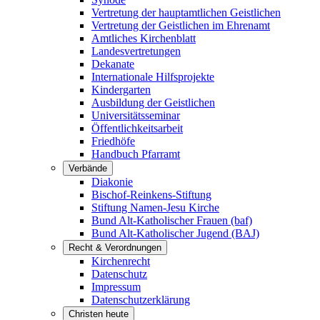
Vertretung der hauptamtlichen Geistlichen
Vertretung der Geistlichen im Ehrenamt
Amtliches Kirchenblatt
Landesvertretungen
Dekanate
Internationale Hilfsprojekte
Kindergarten
Ausbildung der Geistlichen
Universitätsseminar
Öffentlichkeitsarbeit
Friedhöfe
Handbuch Pfarramt
Verbände
Diakonie
Bischof-Reinkens-Stiftung
Stiftung Namen-Jesu Kirche
Bund Alt-Katholischer Frauen (baf)
Bund Alt-Katholischer Jugend (BAJ)
Recht & Verordnungen
Kirchenrecht
Datenschutz
Impressum
Datenschutzerklärung
Christen heute