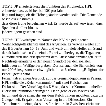
TOP 5:
JP erläuterte kurz die Funktion des Kirchgelds. HPL
erläuterte, dass es bisher bei 15€ pro Jahr
liegt und fragte, ob die Höhe geändert werden solle. Die Gemeinde
beschloss einstimmig,
dass diese Höhe beibehalten wird. Es wurde darauf verwiesen, dass
Spenden darüber hinaus
jederzeit gern gesehen sind.
TOP 6:
HPL würdigte im Namen des KV die gelungenen
Weihnachtsgottesdienste und das Angrillen. Er verwies weiter auf
das Bürgerfest am 16.-18. Juni und warb um viele Helfer am Stand
der alt-katholischen Gemeinde. Es sei zu überlegen, die Tagzeiten
zu reduzieren und erst später mit dem Ausschank anzufangen. Auf
Nachfrage erläuterte er den neuen Standort bei den sozialen
Initiativen am Weißgerbergraben. Dort sei auch die Standmiete von
nur 200 € insgesamt erschwinglich, die außerdem mit „Religions for
Peace“ geteilt wird.
Ferner gab er einen Ausblick auf das Gemeindejubiläum in Passau.
HPL stellte die „Kelchkommunion“ mit zwei Kelchen zur
Diskussion. Der Vorschlag des KV sei, dass der Kommunionhelfer
zuerst zur Intinktion herumgehe. Dann gehe er ein zweites Mal
herum und gebe allen, die aus dem Kelch trinken möchten, dazu die
Gelegenheit. Er gab diesen Vorschlag in die Diskussion. Ein
Teilnehmerin meinte, dass dies für sie nur ein Zwischenschritt zur