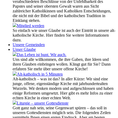
verabschiedeten Beschlüsse von der Unfehlbarkeit des
Papstes und seiner obersten Gewalt waren aus Sicht
zahlreicher Katholikinnen und Katholiken Entscheidungen,
die nicht mit der Bibel und der katholischen Tradition in
Einklang stehen.
Mitglied werden
So einfach wie unser Glaube ist auch der Eintritt in unsere alt-
katholische Kirche. Hier finden Sie weitere Informationen
dazu.
Unsere Gemeinden
Unser Glaube
Das Leben ist bunt. Wir auch.
Uns sind alle willkommen, die ihre Gaben, ihre Ideen und
ihren Glauben einbringen wollen. Klingt gut für Sie? Dann
erfahren Sie mehr über unsere offene Kirche!
Alt-katholisch in 5 Minuten
Alt-katholisch – was ist das? In aller Kürze: Wir sind eine
junge, offene, eigenständige Kirche mit jahrhundertealten
Wurzeln. Wir denken modern und aufgeschlossen und haben
einige Reformen umgesetzt. Hier gibt es mehr Infos zu einer
echten Kirche in einer echten Welt.
Liturgie – unsere Gottesdienste
Gott ganz nah sein, seine Gegenwart spüren – das soll in
unseren Gottesdiensten möglich sein. Die folgenden Zeilen
vermitteln Ihnen einen ersten Eindruck. Aber am besten