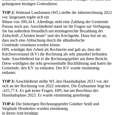
gelungenen heutigen Gottesdienst.
TOP 2:
Waltraud Landsmann (WL) stellte die Jahresrechnung 2022
vor. Insgesamt ergibt sich ein
Minus von 399,34 €. Allerdings steht eine Zahlung der Gemeinde
Passau noch aus. Anschließend stand sie für Fragen zur Verfügung.
Sie bat außerdem freundlich um termingerechte Bezahlung der
Zeitschrift „Christen heute“ und des Kirchgelds. Dazu bot sie an,
dass auch eine Abbuchung durch die altkatholische
Gemeinde veranlasst werden könne.
HPL würdigte ihre Arbeit als Rechnerin und gab an, dass der
Kirchenvorstand (KV) die Rechnung als sehr plausibel befunden
hatte. Anschließend bat er die Rechnungsprüfer um ihren Bericht.
Diese würdigten die sehr gewissenhafte Buchführung und baten die
Gemeinde, den KV zu entlasten. Der KV wurde einstimmig
entlastet.
TOP 3:
Anschließend stellte WL den Haushaltsplan 2023 vor, der
sich an der Rechnung von 2022 orientiert. Die Endsumme liegt bei
-435,77 €. Es gab keine Fragen. HPL bat um Beschluss des
Haushaltsplans 2023. Er wurde einstimmig genehmigt.
TOP 4:
Die bisherigen Rechnungsprüfer Günther Seidl und
Sieglinde Henderkes wurden einstimmig
in ihrem Amt bestätigt.