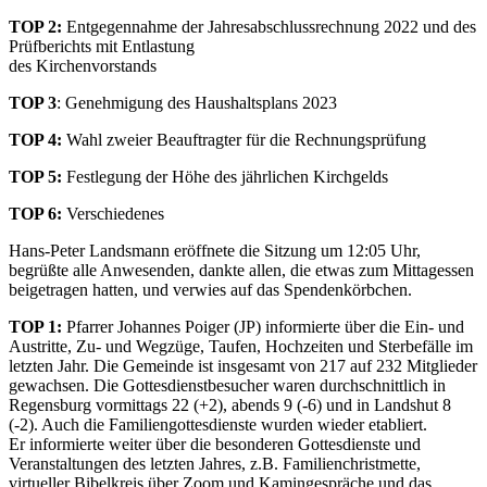
TOP 2:
Entgegennahme der Jahresabschlussrechnung 2022 und des
Prüfberichts mit Entlastung
des Kirchenvorstands
TOP 3
: Genehmigung des Haushaltsplans 2023
TOP 4:
Wahl zweier Beauftragter für die Rechnungsprüfung
TOP 5:
Festlegung der Höhe des jährlichen Kirchgelds
TOP 6:
Verschiedenes
Hans-Peter Landsmann eröffnete die Sitzung um 12:05 Uhr,
begrüßte alle Anwesenden, dankte allen, die etwas zum Mittagessen
beigetragen hatten, und verwies auf das Spendenkörbchen.
TOP 1:
Pfarrer Johannes Poiger (JP) informierte über die Ein- und
Austritte, Zu- und Wegzüge, Taufen, Hochzeiten und Sterbefälle im
letzten Jahr. Die Gemeinde ist insgesamt von 217 auf 232 Mitglieder
gewachsen. Die Gottesdienstbesucher waren durchschnittlich in
Regensburg vormittags 22 (+2), abends 9 (-6) und in Landshut 8
(-2). Auch die Familiengottesdienste wurden wieder etabliert.
Er informierte weiter über die besonderen Gottesdienste und
Veranstaltungen des letzten Jahres, z.B. Familienchristmette,
virtueller Bibelkreis über Zoom und Kamingespräche und das