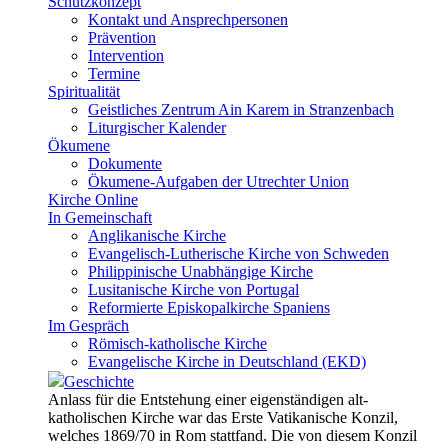
Schutzkonzept
Kontakt und Ansprechpersonen
Prävention
Intervention
Termine
Spiritualität
Geistliches Zentrum Ain Karem in Stranzenbach
Liturgischer Kalender
Ökumene
Dokumente
Ökumene-Aufgaben der Utrechter Union
Kirche Online
In Gemeinschaft
Anglikanische Kirche
Evangelisch-Lutherische Kirche von Schweden
Philippinische Unabhängige Kirche
Lusitanische Kirche von Portugal
Reformierte Episkopalkirche Spaniens
Im Gespräch
Römisch-katholische Kirche
Evangelische Kirche in Deutschland (EKD)
Geschichte
Anlass für die Entstehung einer eigenständigen alt-
katholischen Kirche war das Erste Vatikanische Konzil,
welches 1869/70 in Rom stattfand. Die von diesem Konzil