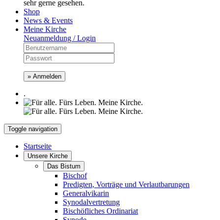
sehr gerne gesehen.
Shop
News & Events
Meine Kirche
Neuanmeldung / Login
» Anmelden
.
Toggle navigation
Startseite
Unsere Kirche
Das Bistum
Bischof
Predigten, Vorträge und Verlautbarungen
Generalvikarin
Synodalvertretung
Bischöfliches Ordinariat
Synode