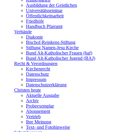
Ausbildung der Geistlichen
Universitätsseminar
Öffentlichkeitsarbeit
Friedhöfe
Handbuch Pfarramt
Verbände
Diakonie
Bischof-Reinkens-Stiftung
Stiftung Namen-Jesu Kirche
Bund Alt-Katholischer Frauen (baf)
Bund Alt-Katholischer Jugend (BAJ)
Recht & Verordnungen
Kirchenrecht
Datenschutz
Impressum
Datenschutzerklärung
Christen heute
Aktuelle Ausgabe
Archiv
Probeexemplar
Abonnement
Vertrieb
Ihre Meinung
Text- und Fotohinweise