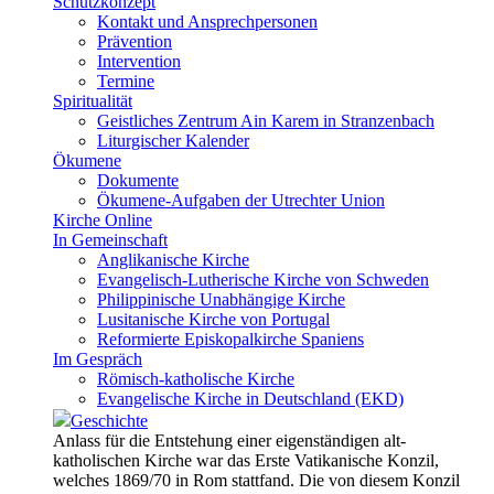
Schutzkonzept
Kontakt und Ansprechpersonen
Prävention
Intervention
Termine
Spiritualität
Geistliches Zentrum Ain Karem in Stranzenbach
Liturgischer Kalender
Ökumene
Dokumente
Ökumene-Aufgaben der Utrechter Union
Kirche Online
In Gemeinschaft
Anglikanische Kirche
Evangelisch-Lutherische Kirche von Schweden
Philippinische Unabhängige Kirche
Lusitanische Kirche von Portugal
Reformierte Episkopalkirche Spaniens
Im Gespräch
Römisch-katholische Kirche
Evangelische Kirche in Deutschland (EKD)
Geschichte
Anlass für die Entstehung einer eigenständigen alt-
katholischen Kirche war das Erste Vatikanische Konzil,
welches 1869/70 in Rom stattfand. Die von diesem Konzil