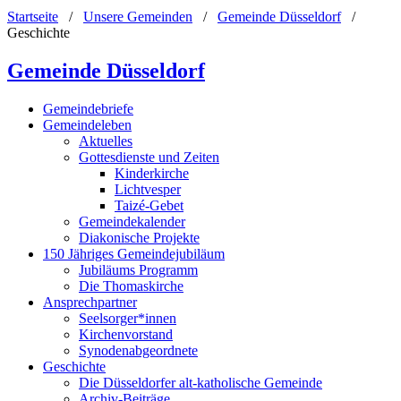
Startseite
/
Unsere Gemeinden
/
Gemeinde Düsseldorf
/
Geschichte
Gemeinde Düsseldorf
Gemeindebriefe
Gemeindeleben
Aktuelles
Gottesdienste und Zeiten
Kinderkirche
Lichtvesper
Taizé-Gebet
Gemeindekalender
Diakonische Projekte
150 Jähriges Gemeindejubiläum
Jubiläums Programm
Die Thomaskirche
Ansprechpartner
Seelsorger*innen
Kirchenvorstand
Synodenabgeordnete
Geschichte
Die Düsseldorfer alt-katholische Gemeinde
Archiv-Beiträge