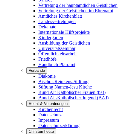
Vertretung der hauptamtlichen Geistlichen
Vertretung der Geistlichen im Ehrenamt
Amtliches Kirchenblatt
Landesvertretungen
Dekanate
Internationale Hilfsprojekte
Kindergarten
Ausbildung der Geistlichen
Universitätsseminar
Öffentlichkeitsarbeit
Friedhöfe
Handbuch Pfarramt
Verbände
Diakonie
Bischof-Reinkens-Stiftung
Stiftung Namen-Jesu Kirche
Bund Alt-Katholischer Frauen (baf)
Bund Alt-Katholischer Jugend (BAJ)
Recht & Verordnungen
Kirchenrecht
Datenschutz
Impressum
Datenschutzerklärung
Christen heute