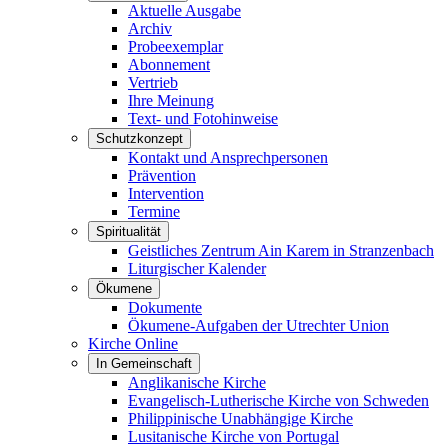
Aktuelle Ausgabe
Archiv
Probeexemplar
Abonnement
Vertrieb
Ihre Meinung
Text- und Fotohinweise
Schutzkonzept
Kontakt und Ansprechpersonen
Prävention
Intervention
Termine
Spiritualität
Geistliches Zentrum Ain Karem in Stranzenbach
Liturgischer Kalender
Ökumene
Dokumente
Ökumene-Aufgaben der Utrechter Union
Kirche Online
In Gemeinschaft
Anglikanische Kirche
Evangelisch-Lutherische Kirche von Schweden
Philippinische Unabhängige Kirche
Lusitanische Kirche von Portugal