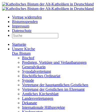
Vertrag widerrufen
Bistumsspenden
Impressum
Datenschutz
Startseite
Unsere Kirche
Das Bistum
Bischof
Predigten, Vorträge und Verlautbarungen
Generalvikarin
Synodalvertretung
Bischöfliches Ordinariat
Synode
Vertretung der hauptamtlichen Geistlichen
Vertretung der Geistlichen im Ehrenamt
Amtliches Kirchenblatt
Landesvertretungen
Dekanate
Internationale Hilfsprojekte
Kindergarten