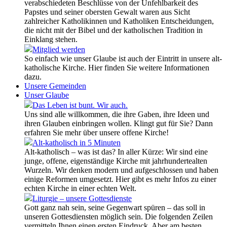
verabschiedeten Beschlüsse von der Unfehlbarkeit des
Papstes und seiner obersten Gewalt waren aus Sicht
zahlreicher Katholikinnen und Katholiken Entscheidungen,
die nicht mit der Bibel und der katholischen Tradition in
Einklang stehen.
Mitglied werden
So einfach wie unser Glaube ist auch der Eintritt in unsere alt-
katholische Kirche. Hier finden Sie weitere Informationen
dazu.
Unsere Gemeinden
Unser Glaube
Das Leben ist bunt. Wir auch.
Uns sind alle willkommen, die ihre Gaben, ihre Ideen und
ihren Glauben einbringen wollen. Klingt gut für Sie? Dann
erfahren Sie mehr über unsere offene Kirche!
Alt-katholisch in 5 Minuten
Alt-katholisch – was ist das? In aller Kürze: Wir sind eine
junge, offene, eigenständige Kirche mit jahrhundertealten
Wurzeln. Wir denken modern und aufgeschlossen und haben
einige Reformen umgesetzt. Hier gibt es mehr Infos zu einer
echten Kirche in einer echten Welt.
Liturgie – unsere Gottesdienste
Gott ganz nah sein, seine Gegenwart spüren – das soll in
unseren Gottesdiensten möglich sein. Die folgenden Zeilen
vermitteln Ihnen einen ersten Eindruck. Aber am besten