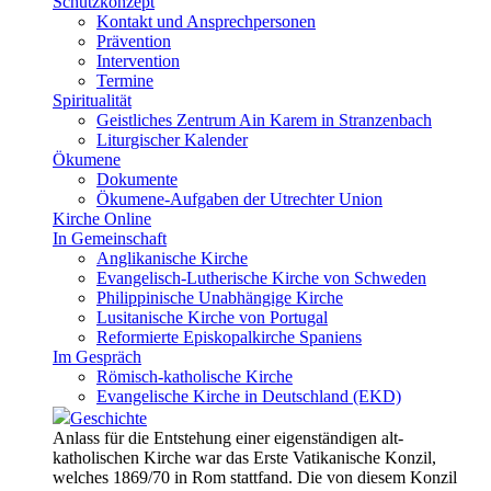
Schutzkonzept
Kontakt und Ansprechpersonen
Prävention
Intervention
Termine
Spiritualität
Geistliches Zentrum Ain Karem in Stranzenbach
Liturgischer Kalender
Ökumene
Dokumente
Ökumene-Aufgaben der Utrechter Union
Kirche Online
In Gemeinschaft
Anglikanische Kirche
Evangelisch-Lutherische Kirche von Schweden
Philippinische Unabhängige Kirche
Lusitanische Kirche von Portugal
Reformierte Episkopalkirche Spaniens
Im Gespräch
Römisch-katholische Kirche
Evangelische Kirche in Deutschland (EKD)
Geschichte
Anlass für die Entstehung einer eigenständigen alt-
katholischen Kirche war das Erste Vatikanische Konzil,
welches 1869/70 in Rom stattfand. Die von diesem Konzil