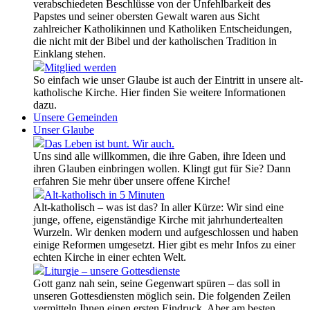
verabschiedeten Beschlüsse von der Unfehlbarkeit des
Papstes und seiner obersten Gewalt waren aus Sicht
zahlreicher Katholikinnen und Katholiken Entscheidungen,
die nicht mit der Bibel und der katholischen Tradition in
Einklang stehen.
Mitglied werden
So einfach wie unser Glaube ist auch der Eintritt in unsere alt-
katholische Kirche. Hier finden Sie weitere Informationen
dazu.
Unsere Gemeinden
Unser Glaube
Das Leben ist bunt. Wir auch.
Uns sind alle willkommen, die ihre Gaben, ihre Ideen und
ihren Glauben einbringen wollen. Klingt gut für Sie? Dann
erfahren Sie mehr über unsere offene Kirche!
Alt-katholisch in 5 Minuten
Alt-katholisch – was ist das? In aller Kürze: Wir sind eine
junge, offene, eigenständige Kirche mit jahrhundertealten
Wurzeln. Wir denken modern und aufgeschlossen und haben
einige Reformen umgesetzt. Hier gibt es mehr Infos zu einer
echten Kirche in einer echten Welt.
Liturgie – unsere Gottesdienste
Gott ganz nah sein, seine Gegenwart spüren – das soll in
unseren Gottesdiensten möglich sein. Die folgenden Zeilen
vermitteln Ihnen einen ersten Eindruck. Aber am besten