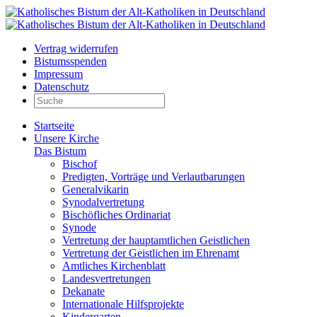
Vertrag widerrufen
Bistumsspenden
Impressum
Datenschutz
Startseite
Unsere Kirche
Das Bistum
Bischof
Predigten, Vorträge und Verlautbarungen
Generalvikarin
Synodalvertretung
Bischöfliches Ordinariat
Synode
Vertretung der hauptamtlichen Geistlichen
Vertretung der Geistlichen im Ehrenamt
Amtliches Kirchenblatt
Landesvertretungen
Dekanate
Internationale Hilfsprojekte
Kindergarten