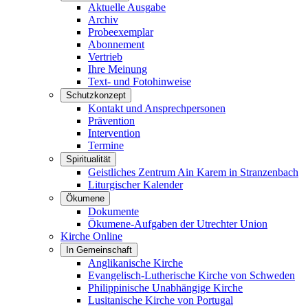
Aktuelle Ausgabe
Archiv
Probeexemplar
Abonnement
Vertrieb
Ihre Meinung
Text- und Fotohinweise
Schutzkonzept
Kontakt und Ansprechpersonen
Prävention
Intervention
Termine
Spiritualität
Geistliches Zentrum Ain Karem in Stranzenbach
Liturgischer Kalender
Ökumene
Dokumente
Ökumene-Aufgaben der Utrechter Union
Kirche Online
In Gemeinschaft
Anglikanische Kirche
Evangelisch-Lutherische Kirche von Schweden
Philippinische Unabhängige Kirche
Lusitanische Kirche von Portugal