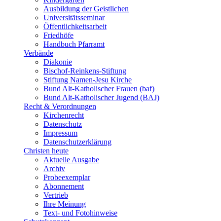
Ausbildung der Geistlichen
Universitätsseminar
Öffentlichkeitsarbeit
Friedhöfe
Handbuch Pfarramt
Verbände
Diakonie
Bischof-Reinkens-Stiftung
Stiftung Namen-Jesu Kirche
Bund Alt-Katholischer Frauen (baf)
Bund Alt-Katholischer Jugend (BAJ)
Recht & Verordnungen
Kirchenrecht
Datenschutz
Impressum
Datenschutzerklärung
Christen heute
Aktuelle Ausgabe
Archiv
Probeexemplar
Abonnement
Vertrieb
Ihre Meinung
Text- und Fotohinweise