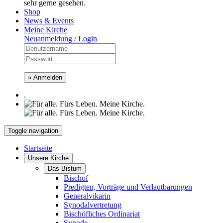
sehr gerne gesehen.
Shop
News & Events
Meine Kirche
Neuanmeldung / Login
» Anmelden
.
Toggle navigation
Startseite
Unsere Kirche
Das Bistum
Bischof
Predigten, Vorträge und Verlautbarungen
Generalvikarin
Synodalvertretung
Bischöfliches Ordinariat
Synode