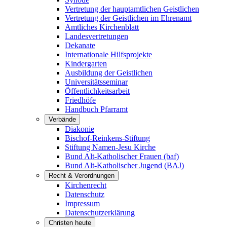
Vertretung der hauptamtlichen Geistlichen
Vertretung der Geistlichen im Ehrenamt
Amtliches Kirchenblatt
Landesvertretungen
Dekanate
Internationale Hilfsprojekte
Kindergarten
Ausbildung der Geistlichen
Universitätsseminar
Öffentlichkeitsarbeit
Friedhöfe
Handbuch Pfarramt
Verbände
Diakonie
Bischof-Reinkens-Stiftung
Stiftung Namen-Jesu Kirche
Bund Alt-Katholischer Frauen (baf)
Bund Alt-Katholischer Jugend (BAJ)
Recht & Verordnungen
Kirchenrecht
Datenschutz
Impressum
Datenschutzerklärung
Christen heute