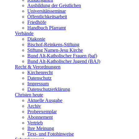
Ausbildung der Geistlichen
Universitätsseminar
Öffentlichkeitsarbeit
Friedhöfe
Handbuch Pfarramt
Verbände
Diakonie
Bischof-Reinkens-Stiftung
Stiftung Namen-Jesu Kirche
Bund Alt-Katholischer Frauen (baf)
Bund Alt-Katholischer Jugend (BAJ)
Recht & Verordnungen
Kirchenrecht
Datenschutz
Impressum
Datenschutzerklärung
Christen heute
Aktuelle Ausgabe
Archiv
Probeexemplar
Abonnement
Vertrieb
Ihre Meinung
Text- und Fotohinweise