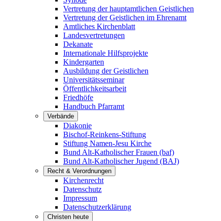
Vertretung der hauptamtlichen Geistlichen
Vertretung der Geistlichen im Ehrenamt
Amtliches Kirchenblatt
Landesvertretungen
Dekanate
Internationale Hilfsprojekte
Kindergarten
Ausbildung der Geistlichen
Universitätsseminar
Öffentlichkeitsarbeit
Friedhöfe
Handbuch Pfarramt
Verbände
Diakonie
Bischof-Reinkens-Stiftung
Stiftung Namen-Jesu Kirche
Bund Alt-Katholischer Frauen (baf)
Bund Alt-Katholischer Jugend (BAJ)
Recht & Verordnungen
Kirchenrecht
Datenschutz
Impressum
Datenschutzerklärung
Christen heute