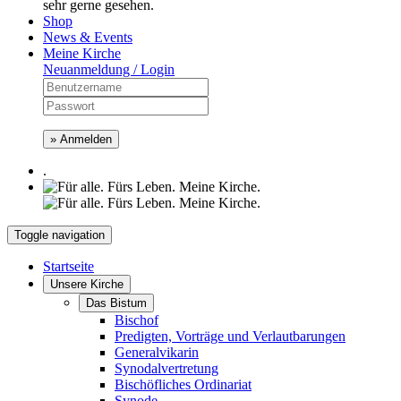
sehr gerne gesehen.
Shop
News & Events
Meine Kirche
Neuanmeldung / Login
» Anmelden
.
Toggle navigation
Startseite
Unsere Kirche
Das Bistum
Bischof
Predigten, Vorträge und Verlautbarungen
Generalvikarin
Synodalvertretung
Bischöfliches Ordinariat
Synode