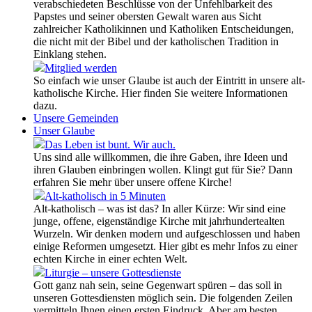
verabschiedeten Beschlüsse von der Unfehlbarkeit des
Papstes und seiner obersten Gewalt waren aus Sicht
zahlreicher Katholikinnen und Katholiken Entscheidungen,
die nicht mit der Bibel und der katholischen Tradition in
Einklang stehen.
Mitglied werden
So einfach wie unser Glaube ist auch der Eintritt in unsere alt-
katholische Kirche. Hier finden Sie weitere Informationen
dazu.
Unsere Gemeinden
Unser Glaube
Das Leben ist bunt. Wir auch.
Uns sind alle willkommen, die ihre Gaben, ihre Ideen und
ihren Glauben einbringen wollen. Klingt gut für Sie? Dann
erfahren Sie mehr über unsere offene Kirche!
Alt-katholisch in 5 Minuten
Alt-katholisch – was ist das? In aller Kürze: Wir sind eine
junge, offene, eigenständige Kirche mit jahrhundertealten
Wurzeln. Wir denken modern und aufgeschlossen und haben
einige Reformen umgesetzt. Hier gibt es mehr Infos zu einer
echten Kirche in einer echten Welt.
Liturgie – unsere Gottesdienste
Gott ganz nah sein, seine Gegenwart spüren – das soll in
unseren Gottesdiensten möglich sein. Die folgenden Zeilen
vermitteln Ihnen einen ersten Eindruck. Aber am besten