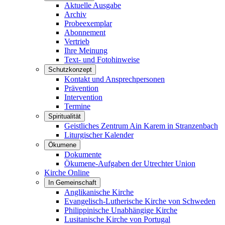
Aktuelle Ausgabe
Archiv
Probeexemplar
Abonnement
Vertrieb
Ihre Meinung
Text- und Fotohinweise
Schutzkonzept
Kontakt und Ansprechpersonen
Prävention
Intervention
Termine
Spiritualität
Geistliches Zentrum Ain Karem in Stranzenbach
Liturgischer Kalender
Ökumene
Dokumente
Ökumene-Aufgaben der Utrechter Union
Kirche Online
In Gemeinschaft
Anglikanische Kirche
Evangelisch-Lutherische Kirche von Schweden
Philippinische Unabhängige Kirche
Lusitanische Kirche von Portugal