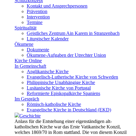
Schutzkonzept
Kontakt und Ansprechpersonen
Prävention
Intervention
Termine
Spiritualität
Geistliches Zentrum Ain Karem in Stranzenbach
Liturgischer Kalender
Ökumene
Dokumente
Ökumene-Aufgaben der Utrechter Union
Kirche Online
In Gemeinschaft
Anglikanische Kirche
Evangelisch-Lutherische Kirche von Schweden
Philippinische Unabhängige Kirche
Lusitanische Kirche von Portugal
Reformierte Episkopalkirche Spaniens
Im Gespräch
Römisch-katholische Kirche
Evangelische Kirche in Deutschland (EKD)
Geschichte
Anlass für die Entstehung einer eigenständigen alt-
katholischen Kirche war das Erste Vatikanische Konzil,
welches 1869/70 in Rom stattfand. Die von diesem Konzil