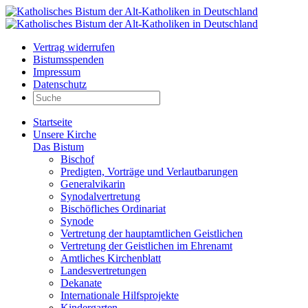
Vertrag widerrufen
Bistumsspenden
Impressum
Datenschutz
Startseite
Unsere Kirche
Das Bistum
Bischof
Predigten, Vorträge und Verlautbarungen
Generalvikarin
Synodalvertretung
Bischöfliches Ordinariat
Synode
Vertretung der hauptamtlichen Geistlichen
Vertretung der Geistlichen im Ehrenamt
Amtliches Kirchenblatt
Landesvertretungen
Dekanate
Internationale Hilfsprojekte
Kindergarten