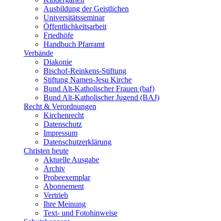
Ausbildung der Geistlichen
Universitätsseminar
Öffentlichkeitsarbeit
Friedhöfe
Handbuch Pfarramt
Verbände
Diakonie
Bischof-Reinkens-Stiftung
Stiftung Namen-Jesu Kirche
Bund Alt-Katholischer Frauen (baf)
Bund Alt-Katholischer Jugend (BAJ)
Recht & Verordnungen
Kirchenrecht
Datenschutz
Impressum
Datenschutzerklärung
Christen heute
Aktuelle Ausgabe
Archiv
Probeexemplar
Abonnement
Vertrieb
Ihre Meinung
Text- und Fotohinweise