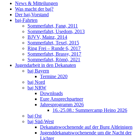
News & Mitteilungen
Was macht der baj?
Der baj-Vorstand
baj-Fahrten
Sommerfahrt, Fanø, 2011
Sommerfahrt, Usedom, 2013
BJVV, Mainz, 2014
Sommerfahrt, Texel, 2015
Ring Frei – Runde 6, 2017
Sommerfahrt, Brassy, 2017
Sommerfahrt, Römö, 2021
Jugendarbeit in den Dekanaten
baj Bayern
Termine 2020
baj Nord
baj NRW
Downloads
Eure Ansprechpartner
Jahresprogramm 2026
16.-25.08.: Summercamp Heino 2026
baj Ost
baj Süd-West
Dekanatswochenende auf der Burg Altleinigen
Jugenddekanatswochenende um die Nacht der
Lichter