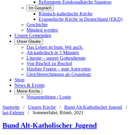
Reformierte Episkopalkirche Spaniens
Im Gespräch
Römisch-katholische Kirche
Evangelische Kirche in Deutschland (EKD)
Geschichte
Mitglied werden
Unsere Gemeinden
Unser Glaube
Das Leben ist bunt. Wir auch.
Alt-katholisch in 5 Minuten
Liturgie – unsere Gottesdienste
Von Bischof zu Bischof
Häufige Fragen – gute Antworten
Gleichberechtigung als Grundsatz
Shop
News & Events
Meine Kirche
Neuanmeldung / Login
Startseite
/
Unsere Kirche
/
Bund Alt-Katholischer Jugend
/
baj-Fahrten
/
Sommerfahrt, Römö, 2021
Bund Alt-Katholischer Jugend