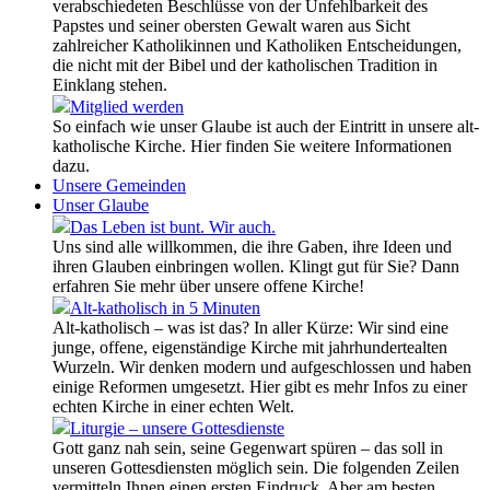
verabschiedeten Beschlüsse von der Unfehlbarkeit des
Papstes und seiner obersten Gewalt waren aus Sicht
zahlreicher Katholikinnen und Katholiken Entscheidungen,
die nicht mit der Bibel und der katholischen Tradition in
Einklang stehen.
Mitglied werden
So einfach wie unser Glaube ist auch der Eintritt in unsere alt-
katholische Kirche. Hier finden Sie weitere Informationen
dazu.
Unsere Gemeinden
Unser Glaube
Das Leben ist bunt. Wir auch.
Uns sind alle willkommen, die ihre Gaben, ihre Ideen und
ihren Glauben einbringen wollen. Klingt gut für Sie? Dann
erfahren Sie mehr über unsere offene Kirche!
Alt-katholisch in 5 Minuten
Alt-katholisch – was ist das? In aller Kürze: Wir sind eine
junge, offene, eigenständige Kirche mit jahrhundertealten
Wurzeln. Wir denken modern und aufgeschlossen und haben
einige Reformen umgesetzt. Hier gibt es mehr Infos zu einer
echten Kirche in einer echten Welt.
Liturgie – unsere Gottesdienste
Gott ganz nah sein, seine Gegenwart spüren – das soll in
unseren Gottesdiensten möglich sein. Die folgenden Zeilen
vermitteln Ihnen einen ersten Eindruck. Aber am besten