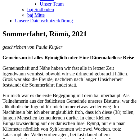
Unser Team
baj Südbaden
baj Mitte
Unsere Datenschutzerklärung
Sommerfahrt, Römö, 2021
geschrieben von Paula Kugler
Gemeinsam ist alles Rømøglich oder Eine Dänemakellose Reise
Gemeinschaft und Nähe haben wir fast alle in letzter Zeit
irgendwann vermisst, obwohl wir sie dringend gebraucht hätten.
Groß war also die Freude, nachdem nach langer Unsicherheit
feststand: die Sommerfahrt findet statt.
Für mich war es die erste Begegnung mit dem baj überhaupt. Als
Teilnehmerin aus der östlichsten Gemeinde unseres Bistums, war die
altkatholische Jugend für mich immer etwas weiter weg. Im
Nachhinein bin ich aber unglaublich froh, dass ich diese (38) tollen,
jungen Menschen kennenlernen durfte. In einer kleinen
Bungalowsiedlung auf der dänischen Insel Rømø, nur ein paar
Kilometer nördlich von Sylt konnten wir zwei Wochen, trotz
katastrophaler Wettervorhersagen, bei fast dauerhaftem