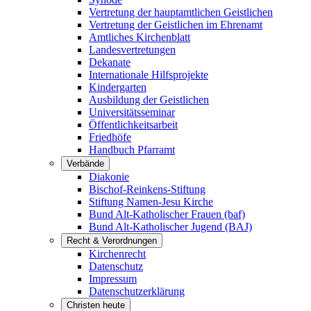
Vertretung der hauptamtlichen Geistlichen
Vertretung der Geistlichen im Ehrenamt
Amtliches Kirchenblatt
Landesvertretungen
Dekanate
Internationale Hilfsprojekte
Kindergarten
Ausbildung der Geistlichen
Universitätsseminar
Öffentlichkeitsarbeit
Friedhöfe
Handbuch Pfarramt
Verbände
Diakonie
Bischof-Reinkens-Stiftung
Stiftung Namen-Jesu Kirche
Bund Alt-Katholischer Frauen (baf)
Bund Alt-Katholischer Jugend (BAJ)
Recht & Verordnungen
Kirchenrecht
Datenschutz
Impressum
Datenschutzerklärung
Christen heute