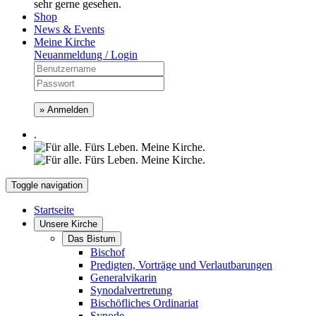
sehr gerne gesehen.
Shop
News & Events
Meine Kirche
Neuanmeldung / Login
» Anmelden
.
Toggle navigation
Startseite
Unsere Kirche
Das Bistum
Bischof
Predigten, Vorträge und Verlautbarungen
Generalvikarin
Synodalvertretung
Bischöfliches Ordinariat
Synode