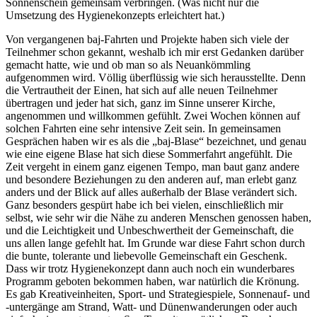
Sonnenschein gemeinsam verbringen. (Was nicht nur die
Umsetzung des Hygienekonzepts erleichtert hat.)
Von vergangenen baj-Fahrten und Projekte haben sich viele der
Teilnehmer schon gekannt, weshalb ich mir erst Gedanken darüber
gemacht hatte, wie und ob man so als Neuankömmling
aufgenommen wird. Völlig überflüssig wie sich herausstellte. Denn
die Vertrautheit der Einen, hat sich auf alle neuen Teilnehmer
übertragen und jeder hat sich, ganz im Sinne unserer Kirche,
angenommen und willkommen gefühlt. Zwei Wochen können auf
solchen Fahrten eine sehr intensive Zeit sein. In gemeinsamen
Gesprächen haben wir es als die „baj-Blase“ bezeichnet, und genau
wie eine eigene Blase hat sich diese Sommerfahrt angefühlt. Die
Zeit vergeht in einem ganz eigenen Tempo, man baut ganz andere
und besondere Beziehungen zu den anderen auf, man erlebt ganz
anders und der Blick auf alles außerhalb der Blase verändert sich.
Ganz besonders gespürt habe ich bei vielen, einschließlich mir
selbst, wie sehr wir die Nähe zu anderen Menschen genossen haben,
und die Leichtigkeit und Unbeschwertheit der Gemeinschaft, die
uns allen lange gefehlt hat. Im Grunde war diese Fahrt schon durch
die bunte, tolerante und liebevolle Gemeinschaft ein Geschenk.
Dass wir trotz Hygienekonzept dann auch noch ein wunderbares
Programm geboten bekommen haben, war natürlich die Krönung.
Es gab Kreativeinheiten, Sport- und Strategiespiele, Sonnenauf- und
-untergänge am Strand, Watt- und Dünenwanderungen oder auch