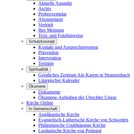
Aktuelle Ausgabe
Archiv
Probeexemplar
Abonnement
Vertrieb
Ihre Meinung
Text- und Fotohinweise
Schutzkonzept
Kontakt und Ansprechpersonen
Prävention
Intervention
Termine
Spiritualität
Geistliches Zentrum Ain Karem in Stranzenbach
Liturgischer Kalender
Ökumene
Dokumente
Ökumene-Aufgaben der Utrechter Union
Kirche Online
In Gemeinschaft
Anglikanische Kirche
Evangelisch-Lutherische Kirche von Schweden
Philippinische Unabhängige Kirche
Lusitanische Kirche von Portugal