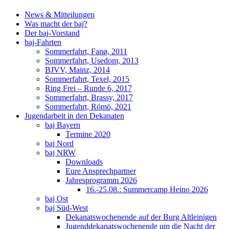
News & Mitteilungen
Was macht der baj?
Der baj-Vorstand
baj-Fahrten
Sommerfahrt, Fanø, 2011
Sommerfahrt, Usedom, 2013
BJVV, Mainz, 2014
Sommerfahrt, Texel, 2015
Ring Frei – Runde 6, 2017
Sommerfahrt, Brassy, 2017
Sommerfahrt, Römö, 2021
Jugendarbeit in den Dekanaten
baj Bayern
Termine 2020
baj Nord
baj NRW
Downloads
Eure Ansprechpartner
Jahresprogramm 2026
16.-25.08.: Summercamp Heino 2026
baj Ost
baj Süd-West
Dekanatswochenende auf der Burg Altleinigen
Jugenddekanatswochenende um die Nacht der