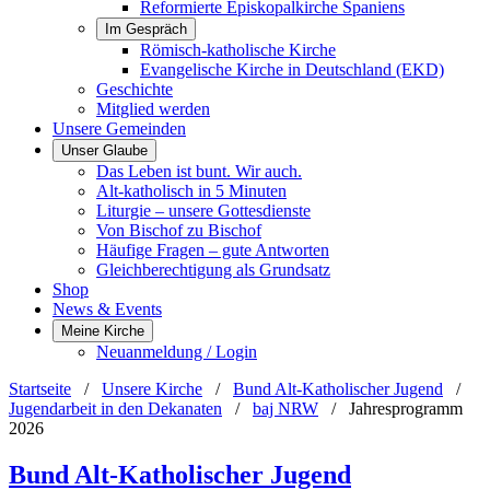
Reformierte Episkopalkirche Spaniens
Im Gespräch
Römisch-katholische Kirche
Evangelische Kirche in Deutschland (EKD)
Geschichte
Mitglied werden
Unsere Gemeinden
Unser Glaube
Das Leben ist bunt. Wir auch.
Alt-katholisch in 5 Minuten
Liturgie – unsere Gottesdienste
Von Bischof zu Bischof
Häufige Fragen – gute Antworten
Gleichberechtigung als Grundsatz
Shop
News & Events
Meine Kirche
Neuanmeldung / Login
Startseite
/
Unsere Kirche
/
Bund Alt-Katholischer Jugend
/
Jugendarbeit in den Dekanaten
/
baj NRW
/
Jahresprogramm
2026
Bund Alt-Katholischer Jugend