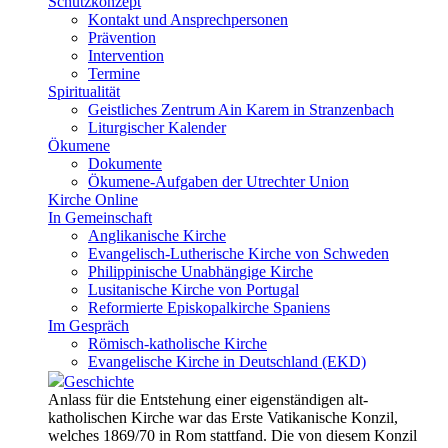
Schutzkonzept
Kontakt und Ansprechpersonen
Prävention
Intervention
Termine
Spiritualität
Geistliches Zentrum Ain Karem in Stranzenbach
Liturgischer Kalender
Ökumene
Dokumente
Ökumene-Aufgaben der Utrechter Union
Kirche Online
In Gemeinschaft
Anglikanische Kirche
Evangelisch-Lutherische Kirche von Schweden
Philippinische Unabhängige Kirche
Lusitanische Kirche von Portugal
Reformierte Episkopalkirche Spaniens
Im Gespräch
Römisch-katholische Kirche
Evangelische Kirche in Deutschland (EKD)
Geschichte
Anlass für die Entstehung einer eigenständigen alt-
katholischen Kirche war das Erste Vatikanische Konzil,
welches 1869/70 in Rom stattfand. Die von diesem Konzil