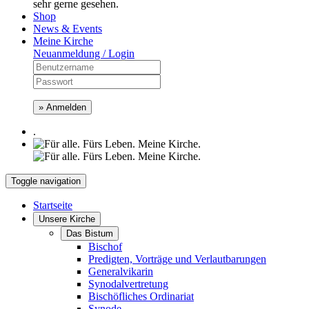
sehr gerne gesehen.
Shop
News & Events
Meine Kirche
Neuanmeldung / Login
» Anmelden
.
Toggle navigation
Startseite
Unsere Kirche
Das Bistum
Bischof
Predigten, Vorträge und Verlautbarungen
Generalvikarin
Synodalvertretung
Bischöfliches Ordinariat
Synode