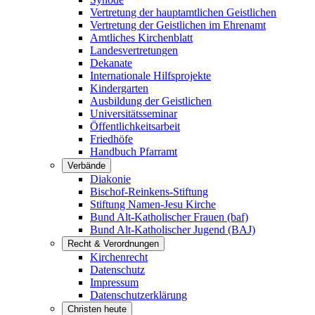
Vertretung der hauptamtlichen Geistlichen
Vertretung der Geistlichen im Ehrenamt
Amtliches Kirchenblatt
Landesvertretungen
Dekanate
Internationale Hilfsprojekte
Kindergarten
Ausbildung der Geistlichen
Universitätsseminar
Öffentlichkeitsarbeit
Friedhöfe
Handbuch Pfarramt
Verbände
Diakonie
Bischof-Reinkens-Stiftung
Stiftung Namen-Jesu Kirche
Bund Alt-Katholischer Frauen (baf)
Bund Alt-Katholischer Jugend (BAJ)
Recht & Verordnungen
Kirchenrecht
Datenschutz
Impressum
Datenschutzerklärung
Christen heute