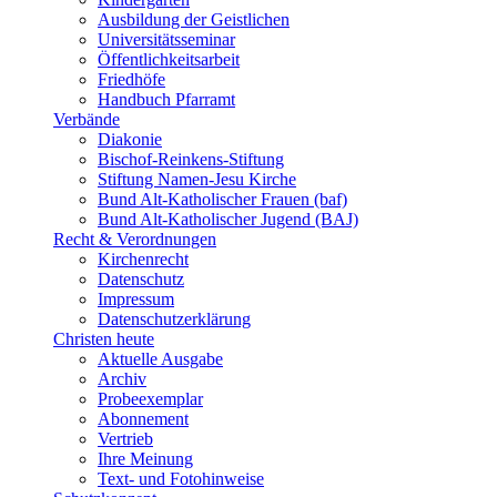
Ausbildung der Geistlichen
Universitätsseminar
Öffentlichkeitsarbeit
Friedhöfe
Handbuch Pfarramt
Verbände
Diakonie
Bischof-Reinkens-Stiftung
Stiftung Namen-Jesu Kirche
Bund Alt-Katholischer Frauen (baf)
Bund Alt-Katholischer Jugend (BAJ)
Recht & Verordnungen
Kirchenrecht
Datenschutz
Impressum
Datenschutzerklärung
Christen heute
Aktuelle Ausgabe
Archiv
Probeexemplar
Abonnement
Vertrieb
Ihre Meinung
Text- und Fotohinweise