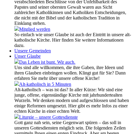
verabschiedeten Beschlüsse von der Unfehlbarkeit des
Papstes und seiner obersten Gewalt waren aus Sicht
zahlreicher Katholikinnen und Katholiken Entscheidungen,
die nicht mit der Bibel und der katholischen Tradition in
Einklang stehen.
Mitglied werden
So einfach wie unser Glaube ist auch der Eintritt in unsere alt-
katholische Kirche. Hier finden Sie weitere Informationen
dazu.
Unsere Gemeinden
Unser Glaube
Das Leben ist bunt. Wir auch.
Uns sind alle willkommen, die ihre Gaben, ihre Ideen und
ihren Glauben einbringen wollen. Klingt gut für Sie? Dann
erfahren Sie mehr über unsere offene Kirche!
Alt-katholisch in 5 Minuten
Alt-katholisch – was ist das? In aller Kürze: Wir sind eine
junge, offene, eigenständige Kirche mit jahrhundertealten
Wurzeln. Wir denken modern und aufgeschlossen und haben
einige Reformen umgesetzt. Hier gibt es mehr Infos zu einer
echten Kirche in einer echten Welt.
Liturgie – unsere Gottesdienste
Gott ganz nah sein, seine Gegenwart spüren – das soll in
unseren Gottesdiensten möglich sein. Die folgenden Zeilen
vermitteln Ihnen einen ersten Eindruck. Aber am besten