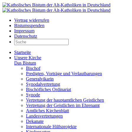
Vertrag widerrufen
Bistumsspenden
Impressum
Datenschutz
Startseite
Unsere Kirche
Das Bistum
Bischof
Predigten, Vorträge und Verlautbarungen
Generalvikarin
Synodalvertretung
Bischöfliches Ordinariat
Synode
Vertretung der hauptamtlichen Geistlichen
Vertretung der Geistlichen im Ehrenamt
Amtliches Kirchenblatt
Landesvertretungen
Dekanate
Internationale Hilfsprojekte
Kindergarten