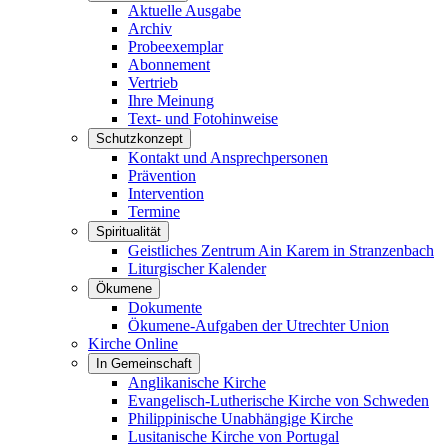
Aktuelle Ausgabe
Archiv
Probeexemplar
Abonnement
Vertrieb
Ihre Meinung
Text- und Fotohinweise
Schutzkonzept
Kontakt und Ansprechpersonen
Prävention
Intervention
Termine
Spiritualität
Geistliches Zentrum Ain Karem in Stranzenbach
Liturgischer Kalender
Ökumene
Dokumente
Ökumene-Aufgaben der Utrechter Union
Kirche Online
In Gemeinschaft
Anglikanische Kirche
Evangelisch-Lutherische Kirche von Schweden
Philippinische Unabhängige Kirche
Lusitanische Kirche von Portugal