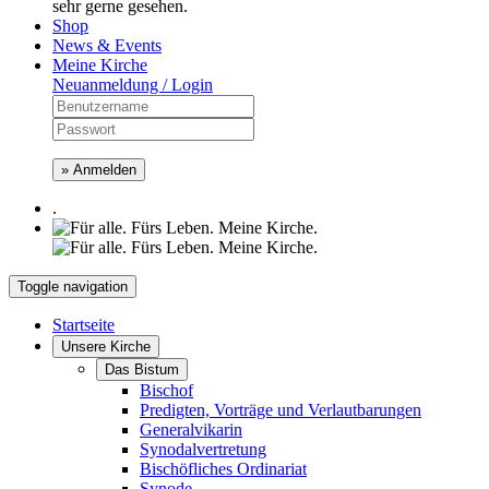
sehr gerne gesehen.
Shop
News & Events
Meine Kirche
Neuanmeldung / Login
» Anmelden
.
Toggle navigation
Startseite
Unsere Kirche
Das Bistum
Bischof
Predigten, Vorträge und Verlautbarungen
Generalvikarin
Synodalvertretung
Bischöfliches Ordinariat
Synode