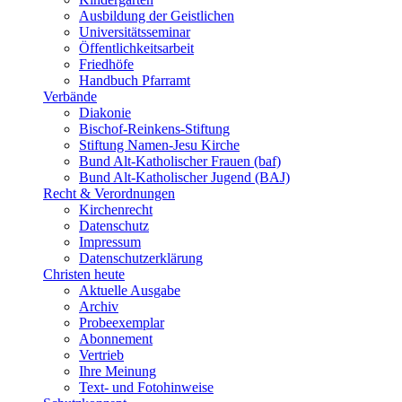
Ausbildung der Geistlichen
Universitätsseminar
Öffentlichkeitsarbeit
Friedhöfe
Handbuch Pfarramt
Verbände
Diakonie
Bischof-Reinkens-Stiftung
Stiftung Namen-Jesu Kirche
Bund Alt-Katholischer Frauen (baf)
Bund Alt-Katholischer Jugend (BAJ)
Recht & Verordnungen
Kirchenrecht
Datenschutz
Impressum
Datenschutzerklärung
Christen heute
Aktuelle Ausgabe
Archiv
Probeexemplar
Abonnement
Vertrieb
Ihre Meinung
Text- und Fotohinweise