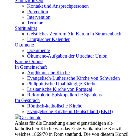
Schutzkonzept
Kontakt und Ansprechpersonen
Prävention
Intervention
Termine
Spiritualität
Geistliches Zentrum Ain Karem in Stranzenbach
Liturgischer Kalender
Ökumene
Dokumente
Ökumene-Aufgaben der Utrechter Union
Kirche Online
In Gemeinschaft
Anglikanische Kirche
Evangelisch-Lutherische Kirche von Schweden
Philippinische Unabhängige Kirche
Lusitanische Kirche von Portugal
Reformierte Episkopalkirche Spaniens
Im Gespräch
Römisch-katholische Kirche
Evangelische Kirche in Deutschland (EKD)
Geschichte
Anlass für die Entstehung einer eigenständigen alt-
katholischen Kirche war das Erste Vatikanische Konzil,
welches 1869/70 in Rom stattfand. Die von diesem Konzil