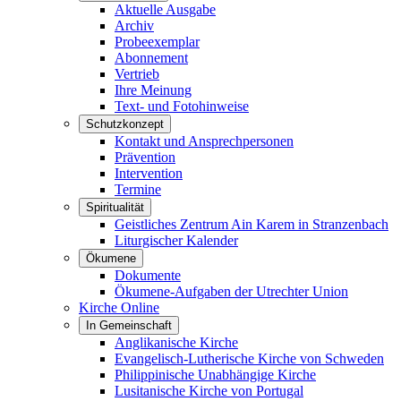
Aktuelle Ausgabe
Archiv
Probeexemplar
Abonnement
Vertrieb
Ihre Meinung
Text- und Fotohinweise
Schutzkonzept
Kontakt und Ansprechpersonen
Prävention
Intervention
Termine
Spiritualität
Geistliches Zentrum Ain Karem in Stranzenbach
Liturgischer Kalender
Ökumene
Dokumente
Ökumene-Aufgaben der Utrechter Union
Kirche Online
In Gemeinschaft
Anglikanische Kirche
Evangelisch-Lutherische Kirche von Schweden
Philippinische Unabhängige Kirche
Lusitanische Kirche von Portugal