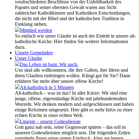
verabschiedeten Beschlüsse von der Unfehlbarkeit des
Papstes und seiner obersten Gewalt waren aus Sicht
zahlreicher Katholikinnen und Katholiken Entscheidungen,
die nicht mit der Bibel und der katholischen Tradition in
Einklang stehen.
Mitglied werden
So einfach wie unser Glaube ist auch der Eintritt in unsere alt-
katholische Kirche. Hier finden Sie weitere Informationen
dazu.
Unsere Gemeinden
Unser Glaube
Das Leben ist bunt. Wir auch.
Uns sind alle willkommen, die ihre Gaben, ihre Ideen und
ihren Glauben einbringen wollen. Klingt gut für Sie? Dann
erfahren Sie mehr über unsere offene Kirche!
Alt-katholisch in 5 Minuten
Alt-katholisch – was ist das? In aller Kürze: Wir sind eine
junge, offene, eigenständige Kirche mit jahrhundertealten
Wurzeln. Wir denken modern und aufgeschlossen und haben
einige Reformen umgesetzt. Hier gibt es mehr Infos zu einer
echten Kirche in einer echten Welt.
Liturgie – unsere Gottesdienste
Gott ganz nah sein, seine Gegenwart spüren – das soll in
unseren Gottesdiensten möglich sein. Die folgenden Zeilen
vermitteln Ihnen einen ersten Eindruck. Aber am besten