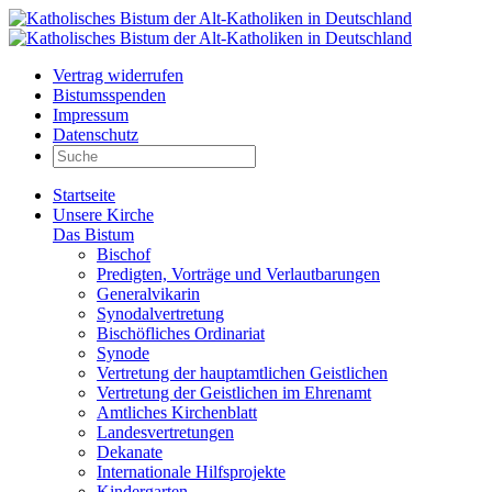
Vertrag widerrufen
Bistumsspenden
Impressum
Datenschutz
Startseite
Unsere Kirche
Das Bistum
Bischof
Predigten, Vorträge und Verlautbarungen
Generalvikarin
Synodalvertretung
Bischöfliches Ordinariat
Synode
Vertretung der hauptamtlichen Geistlichen
Vertretung der Geistlichen im Ehrenamt
Amtliches Kirchenblatt
Landesvertretungen
Dekanate
Internationale Hilfsprojekte
Kindergarten