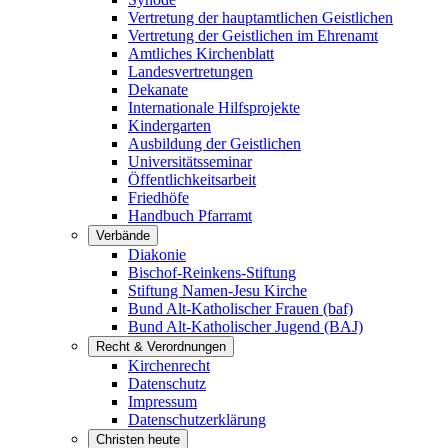
Vertretung der hauptamtlichen Geistlichen
Vertretung der Geistlichen im Ehrenamt
Amtliches Kirchenblatt
Landesvertretungen
Dekanate
Internationale Hilfsprojekte
Kindergarten
Ausbildung der Geistlichen
Universitätsseminar
Öffentlichkeitsarbeit
Friedhöfe
Handbuch Pfarramt
Verbände
Diakonie
Bischof-Reinkens-Stiftung
Stiftung Namen-Jesu Kirche
Bund Alt-Katholischer Frauen (baf)
Bund Alt-Katholischer Jugend (BAJ)
Recht & Verordnungen
Kirchenrecht
Datenschutz
Impressum
Datenschutzerklärung
Christen heute