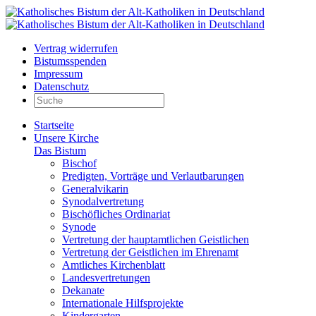
Vertrag widerrufen
Bistumsspenden
Impressum
Datenschutz
Startseite
Unsere Kirche
Das Bistum
Bischof
Predigten, Vorträge und Verlautbarungen
Generalvikarin
Synodalvertretung
Bischöfliches Ordinariat
Synode
Vertretung der hauptamtlichen Geistlichen
Vertretung der Geistlichen im Ehrenamt
Amtliches Kirchenblatt
Landesvertretungen
Dekanate
Internationale Hilfsprojekte
Kindergarten