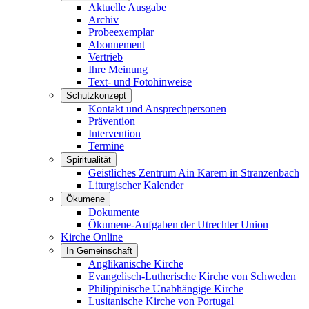
Aktuelle Ausgabe
Archiv
Probeexemplar
Abonnement
Vertrieb
Ihre Meinung
Text- und Fotohinweise
Schutzkonzept
Kontakt und Ansprechpersonen
Prävention
Intervention
Termine
Spiritualität
Geistliches Zentrum Ain Karem in Stranzenbach
Liturgischer Kalender
Ökumene
Dokumente
Ökumene-Aufgaben der Utrechter Union
Kirche Online
In Gemeinschaft
Anglikanische Kirche
Evangelisch-Lutherische Kirche von Schweden
Philippinische Unabhängige Kirche
Lusitanische Kirche von Portugal