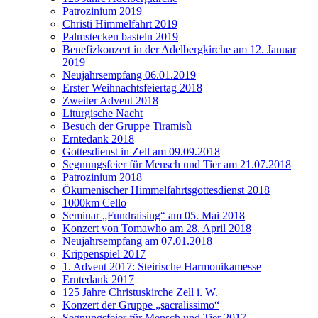
Patrozinium 2019
Christi Himmelfahrt 2019
Palmstecken basteln 2019
Benefizkonzert in der Adelbergkirche am 12. Januar
2019
Neujahrsempfang 06.01.2019
Erster Weihnachtsfeiertag 2018
Zweiter Advent 2018
Liturgische Nacht
Besuch der Gruppe Tiramisù
Erntedank 2018
Gottesdienst in Zell am 09.09.2018
Segnungsfeier für Mensch und Tier am 21.07.2018
Patrozinium 2018
Ökumenischer Himmelfahrtsgottesdienst 2018
1000km Cello
Seminar „Fundraising“ am 05. Mai 2018
Konzert von Tomawho am 28. April 2018
Neujahrsempfang am 07.01.2018
Krippenspiel 2017
1. Advent 2017: Steirische Harmonikamesse
Erntedank 2017
125 Jahre Christuskirche Zell i. W.
Konzert der Gruppe „sacralissimo“
Segnungsfeier für Mensch und Tier 2017