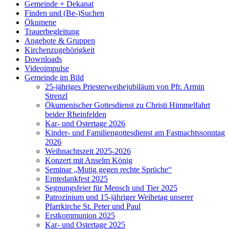
Gemeinde + Dekanat
Finden und (Be-)Suchen
Ökumene
Trauerbegleitung
Angebote & Gruppen
Kirchenzugehörigkeit
Downloads
Videoimpulse
Gemeinde im Bild
25-jähriges Priesterweihejubiläum von Pfr. Armin
Strenzl
Ökumenischer Gottesdienst zu Christi Himmelfahrt
beider Rheinfelden
Kar- und Ostertage 2026
Kinder- und Familiengottesdienst am Fastnachtssonntag
2026
Weihnachtszeit 2025-2026
Konzert mit Anselm König
Seminar „Mutig gegen rechte Sprüche“
Erntedankfest 2025
Segnungsfeier für Mensch und Tier 2025
Patrozinium und 15-jähriger Weihetag unserer
Pfarrkirche St. Peter und Paul
Erstkommunion 2025
Kar- und Ostertage 2025