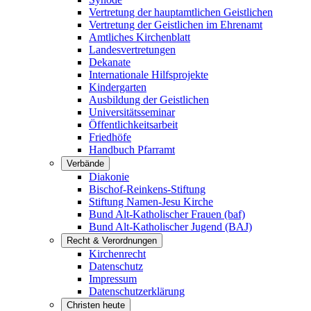
Vertretung der hauptamtlichen Geistlichen
Vertretung der Geistlichen im Ehrenamt
Amtliches Kirchenblatt
Landesvertretungen
Dekanate
Internationale Hilfsprojekte
Kindergarten
Ausbildung der Geistlichen
Universitätsseminar
Öffentlichkeitsarbeit
Friedhöfe
Handbuch Pfarramt
Verbände
Diakonie
Bischof-Reinkens-Stiftung
Stiftung Namen-Jesu Kirche
Bund Alt-Katholischer Frauen (baf)
Bund Alt-Katholischer Jugend (BAJ)
Recht & Verordnungen
Kirchenrecht
Datenschutz
Impressum
Datenschutzerklärung
Christen heute