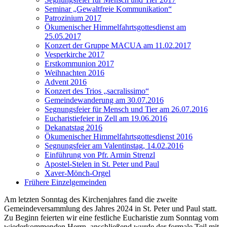
Seminar „Gewaltfreie Kommunikation“
Patrozinium 2017
Ökumenischer Himmelfahrtsgottesdienst am
25.05.2017
Konzert der Gruppe MACUA am 11.02.2017
Vesperkirche 2017
Erstkommunion 2017
Weihnachten 2016
Advent 2016
Konzert des Trios „sacralissimo“
Gemeindewanderung am 30.07.2016
Segnungsfeier für Mensch und Tier am 26.07.2016
Eucharistiefeier in Zell am 19.06.2016
Dekanatstag 2016
Ökumenischer Himmelfahrtsgottesdienst 2016
Segnungsfeier am Valentinstag, 14.02.2016
Einführung von Pfr. Armin Strenzl
Apostel-Stelen in St. Peter und Paul
Xaver-Mönch-Orgel
Frühere Einzelgemeinden
Am letzten Sonntag des Kirchenjahres fand die zweite
Gemeindeversammlung des Jahres 2024 in St. Peter und Paul statt.
Zu Beginn feierten wir eine festliche Eucharistie zum Sonntag vom
wiederkommenden Herrn, anschließend wurde der formale Teil mit