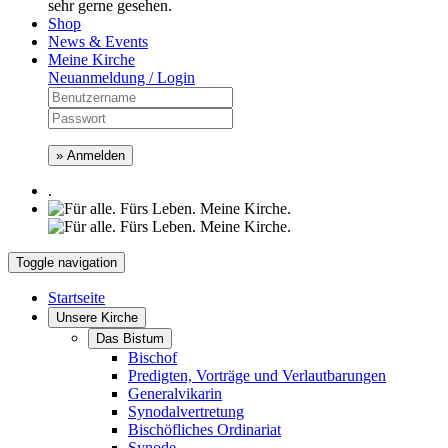
sehr gerne gesehen.
Shop
News & Events
Meine Kirche
Neuanmeldung / Login
» Anmelden
.
Toggle navigation
Startseite
Unsere Kirche
Das Bistum
Bischof
Predigten, Vorträge und Verlautbarungen
Generalvikarin
Synodalvertretung
Bischöfliches Ordinariat
Synode