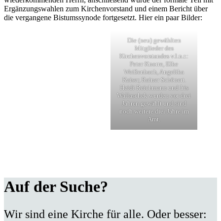
Ergänzungswahlen zum Kirchenvorstand und einem Bericht über
die vergangene Bistumssynode fortgesetzt. Hier ein paar Bilder:
Die (neu) gewählten
Mitglieder des
Kirchenvorstandes v.l.n.r.:
Peter Knorre, Elke
Weißenbach, Angelika
Kaiser, Rainer Schönert.
Heidi Reichmann und Iris
Wallaschek wurden vor drei
Jahren gewählt und sind
noch weitere drei Jahre im
Amt.
Auf der Suche?
Wir sind eine Kirche für alle. Oder besser: