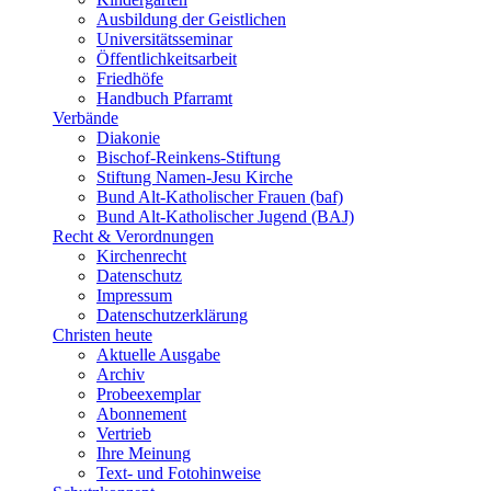
Ausbildung der Geistlichen
Universitätsseminar
Öffentlichkeitsarbeit
Friedhöfe
Handbuch Pfarramt
Verbände
Diakonie
Bischof-Reinkens-Stiftung
Stiftung Namen-Jesu Kirche
Bund Alt-Katholischer Frauen (baf)
Bund Alt-Katholischer Jugend (BAJ)
Recht & Verordnungen
Kirchenrecht
Datenschutz
Impressum
Datenschutzerklärung
Christen heute
Aktuelle Ausgabe
Archiv
Probeexemplar
Abonnement
Vertrieb
Ihre Meinung
Text- und Fotohinweise