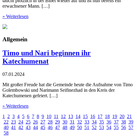
taucht plötzlich in der Bibel wieder auf und ist nun bereits ein
erwachsener Mann. […]
» Weiterlesen
Allgemein
Timo und Nari beginnen ihr
Katechumenat
07.01.2024
Mit großer Freude hat die Gemeinde heute die Aufnahme von Timo
Golembowski und Narimann Seifinezhad in den Kreis der
Katechumenen gefeiert. […]
» Weiterlesen
1
2
3
4
5
6
7
8
9
10
11
12
13
14
15
16
17
18
19
20
21
22
23
24
25
26
27
28
29
30
31
32
33
34
35
36
37
38
39
40
41
42
43
44
45
46
47
48
49
50
51
52
53
54
55
56
57
58