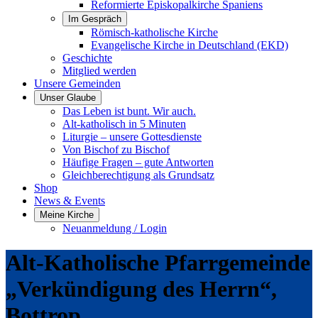
Reformierte Episkopalkirche Spaniens
Im Gespräch
Römisch-katholische Kirche
Evangelische Kirche in Deutschland (EKD)
Geschichte
Mitglied werden
Unsere Gemeinden
Unser Glaube
Das Leben ist bunt. Wir auch.
Alt-katholisch in 5 Minuten
Liturgie – unsere Gottesdienste
Von Bischof zu Bischof
Häufige Fragen – gute Antworten
Gleichberechtigung als Grundsatz
Shop
News & Events
Meine Kirche
Neuanmeldung / Login
Alt-Katholische Pfarrgemeinde
„Verkündigung des Herrn“,
Bottrop