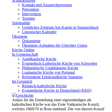
Schutzkonzept
Kontakt und Ansprechpersonen
Prävention
Intervention
Termine
Spiritualität
Geistliches Zentrum Ain Karem in Stranzenbach
Liturgischer Kalender
Ökumene
Dokumente
Ökumene-Aufgaben der Utrechter Union
Kirche Online
In Gemeinschaft
Anglikanische Kirche
Evangelisch-Lutherische Kirche von Schweden
Philippinische Unabhängige Kirche
Lusitanische Kirche von Portugal
Reformierte Episkopalkirche Spaniens
Im Gespräch
Römisch-katholische Kirche
Evangelische Kirche in Deutschland (EKD)
Geschichte
Anlass für die Entstehung einer eigenständigen alt-
katholischen Kirche war das Erste Vatikanische Konzil,
welches 1869/70 in Rom stattfand. Die von diesem Konzil