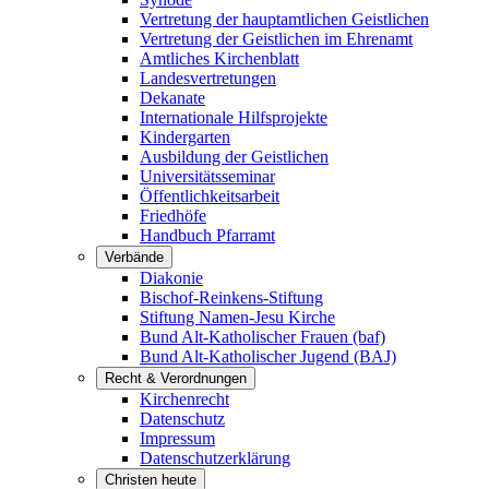
Vertretung der hauptamtlichen Geistlichen
Vertretung der Geistlichen im Ehrenamt
Amtliches Kirchenblatt
Landesvertretungen
Dekanate
Internationale Hilfsprojekte
Kindergarten
Ausbildung der Geistlichen
Universitätsseminar
Öffentlichkeitsarbeit
Friedhöfe
Handbuch Pfarramt
Verbände
Diakonie
Bischof-Reinkens-Stiftung
Stiftung Namen-Jesu Kirche
Bund Alt-Katholischer Frauen (baf)
Bund Alt-Katholischer Jugend (BAJ)
Recht & Verordnungen
Kirchenrecht
Datenschutz
Impressum
Datenschutzerklärung
Christen heute