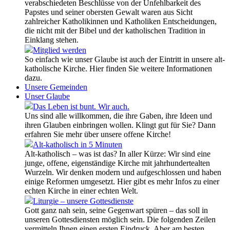
verabschiedeten Beschlüsse von der Unfehlbarkeit des
Papstes und seiner obersten Gewalt waren aus Sicht
zahlreicher Katholikinnen und Katholiken Entscheidungen,
die nicht mit der Bibel und der katholischen Tradition in
Einklang stehen.
Mitglied werden
So einfach wie unser Glaube ist auch der Eintritt in unsere alt-
katholische Kirche. Hier finden Sie weitere Informationen
dazu.
Unsere Gemeinden
Unser Glaube
Das Leben ist bunt. Wir auch.
Uns sind alle willkommen, die ihre Gaben, ihre Ideen und
ihren Glauben einbringen wollen. Klingt gut für Sie? Dann
erfahren Sie mehr über unsere offene Kirche!
Alt-katholisch in 5 Minuten
Alt-katholisch – was ist das? In aller Kürze: Wir sind eine
junge, offene, eigenständige Kirche mit jahrhundertealten
Wurzeln. Wir denken modern und aufgeschlossen und haben
einige Reformen umgesetzt. Hier gibt es mehr Infos zu einer
echten Kirche in einer echten Welt.
Liturgie – unsere Gottesdienste
Gott ganz nah sein, seine Gegenwart spüren – das soll in
unseren Gottesdiensten möglich sein. Die folgenden Zeilen
vermitteln Ihnen einen ersten Eindruck. Aber am besten