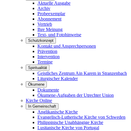
Aktuelle Ausgabe
Archiv
Probeexemplar
Abonnement
Vertrieb
Ihre Meinung
Text- und Fotohinweise
Schutzkonzept
Kontakt und Ansprechpersonen
Prävention
Intervention
Termine
Spiritualität
Geistliches Zentrum Ain Karem in Stranzenbach
Liturgischer Kalender
Ökumene
Dokumente
Ökumene-Aufgaben der Utrechter Union
Kirche Online
In Gemeinschaft
Anglikanische Kirche
Evangelisch-Lutherische Kirche von Schweden
Philippinische Unabhängige Kirche
Lusitanische Kirche von Portugal