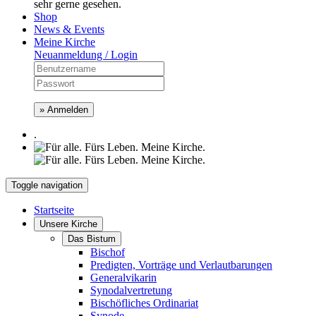
sehr gerne gesehen.
Shop
News & Events
Meine Kirche
Neuanmeldung / Login
» Anmelden
.
Toggle navigation
Startseite
Unsere Kirche
Das Bistum
Bischof
Predigten, Vorträge und Verlautbarungen
Generalvikarin
Synodalvertretung
Bischöfliches Ordinariat
Synode