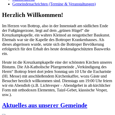
Gemeindenachrichten (Termine & Veranstaltungen)
Herzlich Willkommen!
Im Herzen von Bottrop, also in der Innenstadt am südlichen Ende
der Fußgängerzone, liegt auf dem „grünen Hügel“ die
Kreuzkampkapelle, ein wahres Kleinod an neugotischer Baukunst.
Ehemals war sie die Kapelle des Bottroper Krankenhauses. Als
dieses abgerissen wurde, setzte sich die Bottroper Bevölkerung
erfolgreich für den Erhalt des heute denkmalgeschützten Bauwerks
ein.
Heute ist die Kreuzkampkapelle eine der schönsten Kirchen unseres
Bistums. Die Alt-Katholische Pfarrgemeinde „Verkündigung des
Herrn“ Bottrop feiert dort jeden Sonntag um 10 Uhr die Eucharistie
(Hl. Messe) mit anschließendem Kirchenkaffee, wozu Gäste und
Besucher herzlich willkommen sind. Dienstags um 19:00 Uhr feiern
wir ein Abendlob (z.B. Lichtvesper – Abendgebet in alt-kirchlicher
Form mit orthodoxen Elementen, Taizé-Gebet, klassische Vesper,
usw.).
Aktuelles aus unserer Gemeinde