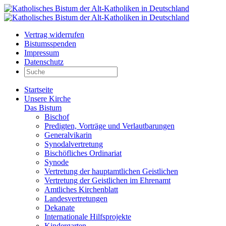
Vertrag widerrufen
Bistumsspenden
Impressum
Datenschutz
Startseite
Unsere Kirche
Das Bistum
Bischof
Predigten, Vorträge und Verlautbarungen
Generalvikarin
Synodalvertretung
Bischöfliches Ordinariat
Synode
Vertretung der hauptamtlichen Geistlichen
Vertretung der Geistlichen im Ehrenamt
Amtliches Kirchenblatt
Landesvertretungen
Dekanate
Internationale Hilfsprojekte
Kindergarten