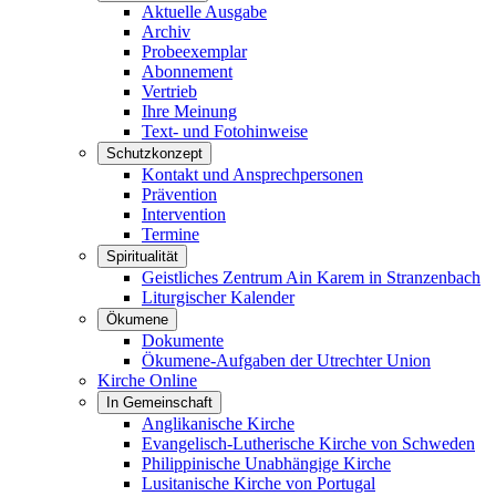
Aktuelle Ausgabe
Archiv
Probeexemplar
Abonnement
Vertrieb
Ihre Meinung
Text- und Fotohinweise
Schutzkonzept
Kontakt und Ansprechpersonen
Prävention
Intervention
Termine
Spiritualität
Geistliches Zentrum Ain Karem in Stranzenbach
Liturgischer Kalender
Ökumene
Dokumente
Ökumene-Aufgaben der Utrechter Union
Kirche Online
In Gemeinschaft
Anglikanische Kirche
Evangelisch-Lutherische Kirche von Schweden
Philippinische Unabhängige Kirche
Lusitanische Kirche von Portugal