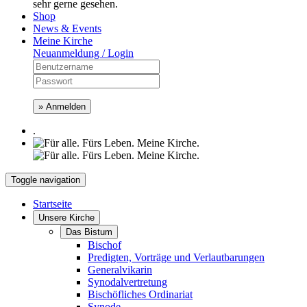
sehr gerne gesehen.
Shop
News & Events
Meine Kirche
Neuanmeldung / Login
» Anmelden
.
Toggle navigation
Startseite
Unsere Kirche
Das Bistum
Bischof
Predigten, Vorträge und Verlautbarungen
Generalvikarin
Synodalvertretung
Bischöfliches Ordinariat
Synode