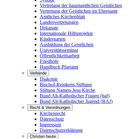
Vertretung der hauptamtlichen Geistlichen
Vertretung der Geistlichen im Ehrenamt
Amtliches Kirchenblatt
Landesvertretungen
Dekanate
Internationale Hilfsprojekte
Kindergarten
Ausbildung der Geistlichen
Universitätsseminar
Öffentlichkeitsarbeit
Friedhöfe
Handbuch Pfarramt
Verbände
Diakonie
Bischof-Reinkens-Stiftung
Stiftung Namen-Jesu Kirche
Bund Alt-Katholischer Frauen (baf)
Bund Alt-Katholischer Jugend (BAJ)
Recht & Verordnungen
Kirchenrecht
Datenschutz
Impressum
Datenschutzerklärung
Christen heute