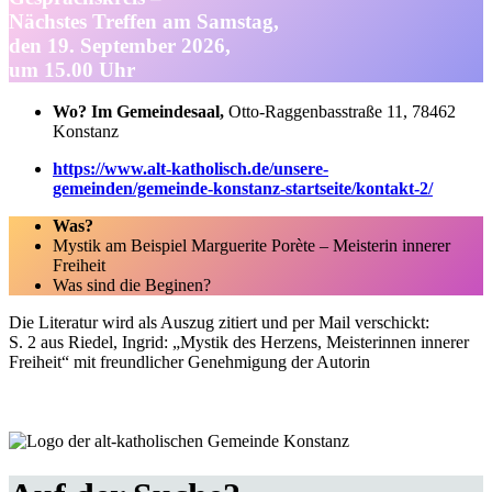
Nächstes Treffen am Samstag,
den 19. September 2026,
um 15.00 Uhr
Wo?
Im Gemeindesaal,
Otto-Raggenbasstraße 11, 78462
Konstanz
https://www.alt-katholisch.de/unsere-
gemeinden/gemeinde-konstanz-startseite/kontakt-2/
Was?
Mystik am Beispiel Marguerite Porète – Meisterin innerer
Freiheit
Was sind die Beginen?
Die Literatur wird als Auszug zitiert und per Mail verschickt:
S. 2 aus Riedel, Ingrid: „Mystik des Herzens, Meisterinnen innerer
Freiheit“ mit freundlicher Genehmigung der Autorin