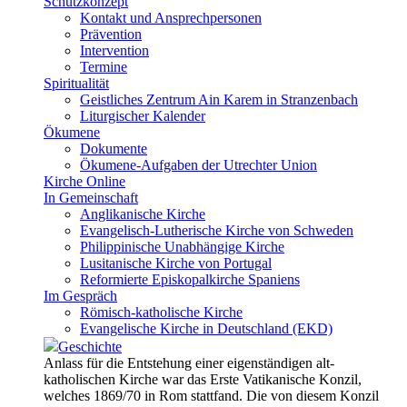
Schutzkonzept
Kontakt und Ansprechpersonen
Prävention
Intervention
Termine
Spiritualität
Geistliches Zentrum Ain Karem in Stranzenbach
Liturgischer Kalender
Ökumene
Dokumente
Ökumene-Aufgaben der Utrechter Union
Kirche Online
In Gemeinschaft
Anglikanische Kirche
Evangelisch-Lutherische Kirche von Schweden
Philippinische Unabhängige Kirche
Lusitanische Kirche von Portugal
Reformierte Episkopalkirche Spaniens
Im Gespräch
Römisch-katholische Kirche
Evangelische Kirche in Deutschland (EKD)
Geschichte
Anlass für die Entstehung einer eigenständigen alt-
katholischen Kirche war das Erste Vatikanische Konzil,
welches 1869/70 in Rom stattfand. Die von diesem Konzil