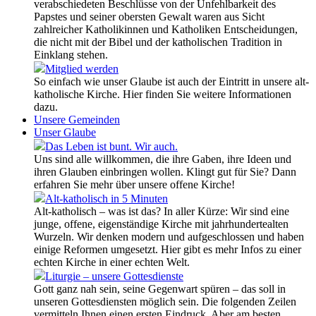
verabschiedeten Beschlüsse von der Unfehlbarkeit des
Papstes und seiner obersten Gewalt waren aus Sicht
zahlreicher Katholikinnen und Katholiken Entscheidungen,
die nicht mit der Bibel und der katholischen Tradition in
Einklang stehen.
Mitglied werden
So einfach wie unser Glaube ist auch der Eintritt in unsere alt-
katholische Kirche. Hier finden Sie weitere Informationen
dazu.
Unsere Gemeinden
Unser Glaube
Das Leben ist bunt. Wir auch.
Uns sind alle willkommen, die ihre Gaben, ihre Ideen und
ihren Glauben einbringen wollen. Klingt gut für Sie? Dann
erfahren Sie mehr über unsere offene Kirche!
Alt-katholisch in 5 Minuten
Alt-katholisch – was ist das? In aller Kürze: Wir sind eine
junge, offene, eigenständige Kirche mit jahrhundertealten
Wurzeln. Wir denken modern und aufgeschlossen und haben
einige Reformen umgesetzt. Hier gibt es mehr Infos zu einer
echten Kirche in einer echten Welt.
Liturgie – unsere Gottesdienste
Gott ganz nah sein, seine Gegenwart spüren – das soll in
unseren Gottesdiensten möglich sein. Die folgenden Zeilen
vermitteln Ihnen einen ersten Eindruck. Aber am besten