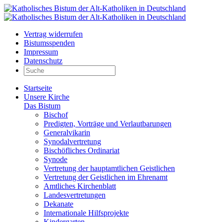
Vertrag widerrufen
Bistumsspenden
Impressum
Datenschutz
Startseite
Unsere Kirche
Das Bistum
Bischof
Predigten, Vorträge und Verlautbarungen
Generalvikarin
Synodalvertretung
Bischöfliches Ordinariat
Synode
Vertretung der hauptamtlichen Geistlichen
Vertretung der Geistlichen im Ehrenamt
Amtliches Kirchenblatt
Landesvertretungen
Dekanate
Internationale Hilfsprojekte
Kindergarten