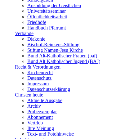
Ausbildung der Geistlichen
Universitätsseminar
Öffentlichkeitsarbeit
Friedhöfe
Handbuch Pfarramt
Verbände
Diakonie
Bischof-Reinkens-Stiftung
Stiftung Namen-Jesu Kirche
Bund Alt-Katholischer Frauen (baf)
Bund Alt-Katholischer Jugend (BAJ)
Recht & Verordnungen
Kirchenrecht
Datenschutz
Impressum
Datenschutzerklärung
Christen heute
Aktuelle Ausgabe
Archiv
Probeexemplar
Abonnement
Vertrieb
Ihre Meinung
Text- und Fotohinweise