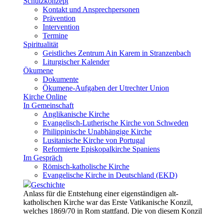
Schutzkonzept
Kontakt und Ansprechpersonen
Prävention
Intervention
Termine
Spiritualität
Geistliches Zentrum Ain Karem in Stranzenbach
Liturgischer Kalender
Ökumene
Dokumente
Ökumene-Aufgaben der Utrechter Union
Kirche Online
In Gemeinschaft
Anglikanische Kirche
Evangelisch-Lutherische Kirche von Schweden
Philippinische Unabhängige Kirche
Lusitanische Kirche von Portugal
Reformierte Episkopalkirche Spaniens
Im Gespräch
Römisch-katholische Kirche
Evangelische Kirche in Deutschland (EKD)
Geschichte
Anlass für die Entstehung einer eigenständigen alt-
katholischen Kirche war das Erste Vatikanische Konzil,
welches 1869/70 in Rom stattfand. Die von diesem Konzil