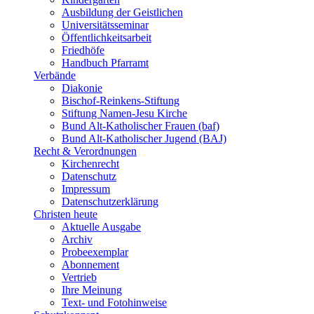
Ausbildung der Geistlichen
Universitätsseminar
Öffentlichkeitsarbeit
Friedhöfe
Handbuch Pfarramt
Verbände
Diakonie
Bischof-Reinkens-Stiftung
Stiftung Namen-Jesu Kirche
Bund Alt-Katholischer Frauen (baf)
Bund Alt-Katholischer Jugend (BAJ)
Recht & Verordnungen
Kirchenrecht
Datenschutz
Impressum
Datenschutzerklärung
Christen heute
Aktuelle Ausgabe
Archiv
Probeexemplar
Abonnement
Vertrieb
Ihre Meinung
Text- und Fotohinweise