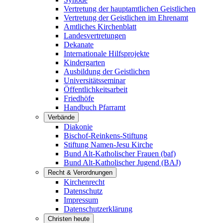
Vertretung der hauptamtlichen Geistlichen
Vertretung der Geistlichen im Ehrenamt
Amtliches Kirchenblatt
Landesvertretungen
Dekanate
Internationale Hilfsprojekte
Kindergarten
Ausbildung der Geistlichen
Universitätsseminar
Öffentlichkeitsarbeit
Friedhöfe
Handbuch Pfarramt
Verbände
Diakonie
Bischof-Reinkens-Stiftung
Stiftung Namen-Jesu Kirche
Bund Alt-Katholischer Frauen (baf)
Bund Alt-Katholischer Jugend (BAJ)
Recht & Verordnungen
Kirchenrecht
Datenschutz
Impressum
Datenschutzerklärung
Christen heute