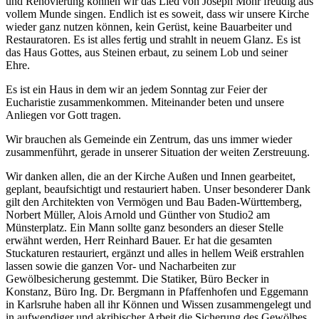
und Renovierung können wir das Lied von Joseph Mohr freudig aus
vollem Munde singen. Endlich ist es soweit, dass wir unsere Kirche
wieder ganz nutzen können, kein Gerüst, keine Bauarbeiter und
Restauratoren. Es ist alles fertig und strahlt in neuem Glanz. Es ist
das Haus Gottes, aus Steinen erbaut, zu seinem Lob und seiner
Ehre.
Es ist ein Haus in dem wir an jedem Sonntag zur Feier der
Eucharistie zusammenkommen. Miteinander beten und unsere
Anliegen vor Gott tragen.
Wir brauchen als Gemeinde ein Zentrum, das uns immer wieder
zusammenführt, gerade in unserer Situation der weiten Zerstreuung.
Wir danken allen, die an der Kirche Außen und Innen gearbeitet,
geplant, beaufsichtigt und restauriert haben. Unser besonderer Dank
gilt den Architekten von Vermögen und Bau Baden-Württemberg,
Norbert Müller, Alois Arnold und Günther von Studio2 am
Münsterplatz. Ein Mann sollte ganz besonders an dieser Stelle
erwähnt werden, Herr Reinhard Bauer. Er hat die gesamten
Stuckaturen restauriert, ergänzt und alles in hellem Weiß erstrahlen
lassen sowie die ganzen Vor- und Nacharbeiten zur
Gewölbesicherung gestemmt. Die Statiker, Büro Becker in
Konstanz, Büro Ing. Dr. Bergmann in Pfaffenhofen und Eggemann
in Karlsruhe haben all ihr Können und Wissen zusammengelegt und
in aufwendiger und akribischer Arbeit die Sicherung des Gewölbes