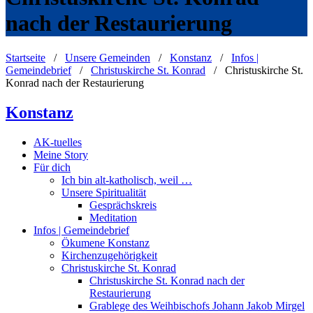
nach der Restaurierung
Startseite
/
Unsere Gemeinden
/
Konstanz
/
Infos |
Gemeindebrief
/
Christuskirche St. Konrad
/
Christuskirche St.
Konrad nach der Restaurierung
Konstanz
AK-tuelles
Meine Story
Für dich
Ich bin alt-katholisch, weil …
Unsere Spiritualität
Gesprächskreis
Meditation
Infos | Gemeindebrief
Ökumene Konstanz
Kirchenzugehörigkeit
Christuskirche St. Konrad
Christuskirche St. Konrad nach der
Restaurierung
Grablege des Weihbischofs Johann Jakob Mirgel