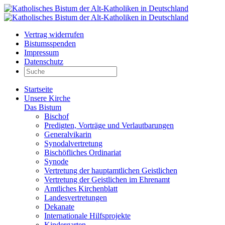
Vertrag widerrufen
Bistumsspenden
Impressum
Datenschutz
Startseite
Unsere Kirche
Das Bistum
Bischof
Predigten, Vorträge und Verlautbarungen
Generalvikarin
Synodalvertretung
Bischöfliches Ordinariat
Synode
Vertretung der hauptamtlichen Geistlichen
Vertretung der Geistlichen im Ehrenamt
Amtliches Kirchenblatt
Landesvertretungen
Dekanate
Internationale Hilfsprojekte
Kindergarten