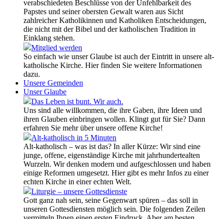
verabschiedeten Beschlüsse von der Unfehlbarkeit des
Papstes und seiner obersten Gewalt waren aus Sicht
zahlreicher Katholikinnen und Katholiken Entscheidungen,
die nicht mit der Bibel und der katholischen Tradition in
Einklang stehen.
Mitglied werden
So einfach wie unser Glaube ist auch der Eintritt in unsere alt-
katholische Kirche. Hier finden Sie weitere Informationen
dazu.
Unsere Gemeinden
Unser Glaube
Das Leben ist bunt. Wir auch.
Uns sind alle willkommen, die ihre Gaben, ihre Ideen und
ihren Glauben einbringen wollen. Klingt gut für Sie? Dann
erfahren Sie mehr über unsere offene Kirche!
Alt-katholisch in 5 Minuten
Alt-katholisch – was ist das? In aller Kürze: Wir sind eine
junge, offene, eigenständige Kirche mit jahrhundertealten
Wurzeln. Wir denken modern und aufgeschlossen und haben
einige Reformen umgesetzt. Hier gibt es mehr Infos zu einer
echten Kirche in einer echten Welt.
Liturgie – unsere Gottesdienste
Gott ganz nah sein, seine Gegenwart spüren – das soll in
unseren Gottesdiensten möglich sein. Die folgenden Zeilen
vermitteln Ihnen einen ersten Eindruck. Aber am besten