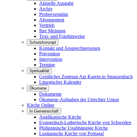
Aktuelle Ausgabe
Archiv
Probeexemplar
Abonnement
Vertrieb
Ihre Meinung
Text- und Fotohinweise
Schutzkonzept
Kontakt und Ansprechpersonen
Prävention
Intervention
Termine
Spiritualität
Geistliches Zentrum Ain Karem in Stranzenbach
Liturgischer Kalender
Ökumene
Dokumente
Ökumene-Aufgaben der Utrechter Union
Kirche Online
In Gemeinschaft
Anglikanische Kirche
Evangelisch-Lutherische Kirche von Schweden
Philippinische Unabhängige Kirche
Lusitanische Kirche von Portugal