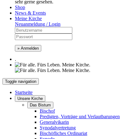
sehr gerne gesehen.
Shop
News & Events
Meine Kirche
Neuanmeldung / Login
» Anmelden
.
Toggle navigation
Startseite
Unsere Kirche
Das Bistum
Bischof
Predigten, Vorträge und Verlautbarungen
Generalvikarin
Synodalvertretung
Bischöfliches Ordinariat
Synode