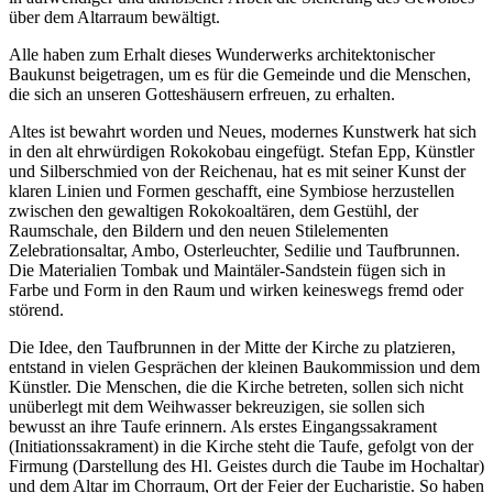
über dem Altarraum bewältigt.
Alle haben zum Erhalt dieses Wunderwerks architektonischer
Baukunst beigetragen, um es für die Gemeinde und die Menschen,
die sich an unseren Gotteshäusern erfreuen, zu erhalten.
Altes ist bewahrt worden und Neues, modernes Kunstwerk hat sich
in den alt ehrwürdigen Rokokobau eingefügt. Stefan Epp, Künstler
und Silberschmied von der Reichenau, hat es mit seiner Kunst der
klaren Linien und Formen geschafft, eine Symbiose herzustellen
zwischen den gewaltigen Rokokoaltären, dem Gestühl, der
Raumschale, den Bildern und den neuen Stilelementen
Zelebrationsaltar, Ambo, Osterleuchter, Sedilie und Taufbrunnen.
Die Materialien Tombak und Maintäler-Sandstein fügen sich in
Farbe und Form in den Raum und wirken keineswegs fremd oder
störend.
Die Idee, den Taufbrunnen in der Mitte der Kirche zu platzieren,
entstand in vielen Gesprächen der kleinen Baukommission und dem
Künstler. Die Menschen, die die Kirche betreten, sollen sich nicht
unüberlegt mit dem Weihwasser bekreuzigen, sie sollen sich
bewusst an ihre Taufe erinnern. Als erstes Eingangssakrament
(Initiationssakrament) in die Kirche steht die Taufe, gefolgt von der
Firmung (Darstellung des Hl. Geistes durch die Taube im Hochaltar)
und dem Altar im Chorraum, Ort der Feier der Eucharistie. So haben