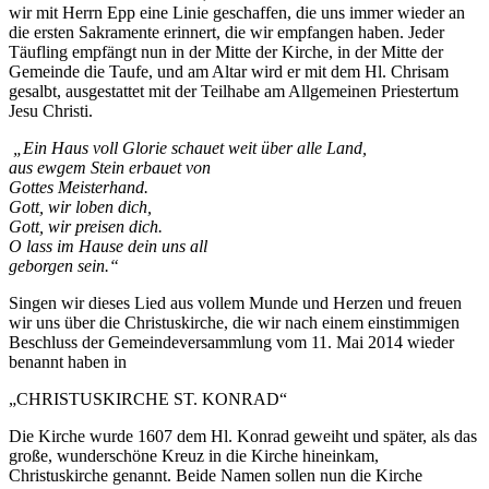
wir mit Herrn Epp eine Linie geschaffen, die uns immer wieder an
die ersten Sakramente erinnert, die wir empfangen haben. Jeder
Täufling empfängt nun in der Mitte der Kirche, in der Mitte der
Gemeinde die Taufe, und am Altar wird er mit dem Hl. Chrisam
gesalbt, ausgestattet mit der Teilhabe am Allgemeinen Priestertum
Jesu Christi.
„Ein Haus voll Glorie schauet weit über alle Land,
aus ewgem Stein erbauet von
Gottes Meisterhand.
Gott, wir loben dich,
Gott, wir preisen dich.
O lass im Hause dein uns all
geborgen sein.“
Singen wir dieses Lied aus vollem Munde und Herzen und freuen
wir uns über die Christuskirche, die wir nach einem einstimmigen
Beschluss der Gemeindeversammlung vom 11. Mai 2014 wieder
benannt haben in
„CHRISTUSKIRCHE ST. KONRAD“
Die Kirche wurde 1607 dem Hl. Konrad geweiht und später, als das
große, wunderschöne Kreuz in die Kirche hineinkam,
Christuskirche genannt. Beide Namen sollen nun die Kirche