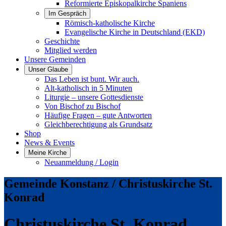
Reformierte Episkopalkirche Spaniens
Im Gespräch
Römisch-katholische Kirche
Evangelische Kirche in Deutschland (EKD)
Geschichte
Mitglied werden
Unsere Gemeinden
Unser Glaube
Das Leben ist bunt. Wir auch.
Alt-katholisch in 5 Minuten
Liturgie – unsere Gottesdienste
Von Bischof zu Bischof
Häufige Fragen – gute Antworten
Gleichberechtigung als Grundsatz
Shop
News & Events
Meine Kirche
Neuanmeldung / Login
Gemeinde Konstanz / Christuskirche St.
Konrad
Christuskirche St. Konrad