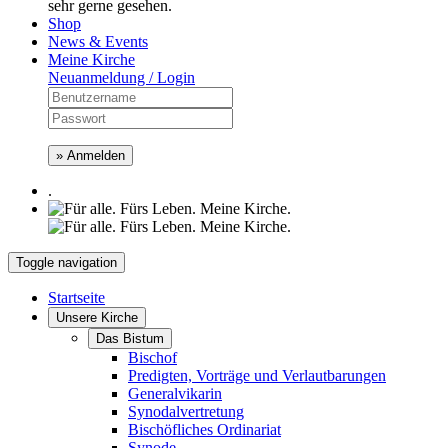
sehr gerne gesehen.
Shop
News & Events
Meine Kirche
Neuanmeldung / Login
» Anmelden
.
Toggle navigation
Startseite
Unsere Kirche
Das Bistum
Bischof
Predigten, Vorträge und Verlautbarungen
Generalvikarin
Synodalvertretung
Bischöfliches Ordinariat
Synode