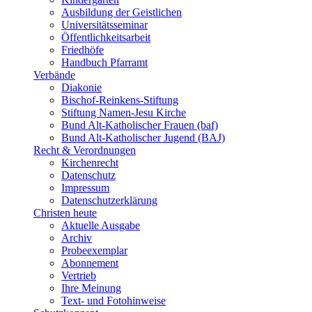
Ausbildung der Geistlichen
Universitätsseminar
Öffentlichkeitsarbeit
Friedhöfe
Handbuch Pfarramt
Verbände
Diakonie
Bischof-Reinkens-Stiftung
Stiftung Namen-Jesu Kirche
Bund Alt-Katholischer Frauen (baf)
Bund Alt-Katholischer Jugend (BAJ)
Recht & Verordnungen
Kirchenrecht
Datenschutz
Impressum
Datenschutzerklärung
Christen heute
Aktuelle Ausgabe
Archiv
Probeexemplar
Abonnement
Vertrieb
Ihre Meinung
Text- und Fotohinweise