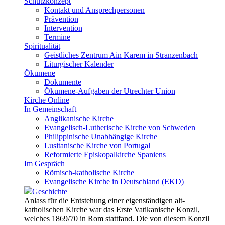
Schutzkonzept
Kontakt und Ansprechpersonen
Prävention
Intervention
Termine
Spiritualität
Geistliches Zentrum Ain Karem in Stranzenbach
Liturgischer Kalender
Ökumene
Dokumente
Ökumene-Aufgaben der Utrechter Union
Kirche Online
In Gemeinschaft
Anglikanische Kirche
Evangelisch-Lutherische Kirche von Schweden
Philippinische Unabhängige Kirche
Lusitanische Kirche von Portugal
Reformierte Episkopalkirche Spaniens
Im Gespräch
Römisch-katholische Kirche
Evangelische Kirche in Deutschland (EKD)
Geschichte
Anlass für die Entstehung einer eigenständigen alt-
katholischen Kirche war das Erste Vatikanische Konzil,
welches 1869/70 in Rom stattfand. Die von diesem Konzil