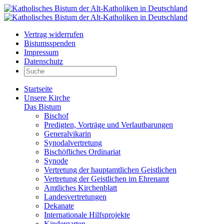
Vertrag widerrufen
Bistumsspenden
Impressum
Datenschutz
Startseite
Unsere Kirche
Das Bistum
Bischof
Predigten, Vorträge und Verlautbarungen
Generalvikarin
Synodalvertretung
Bischöfliches Ordinariat
Synode
Vertretung der hauptamtlichen Geistlichen
Vertretung der Geistlichen im Ehrenamt
Amtliches Kirchenblatt
Landesvertretungen
Dekanate
Internationale Hilfsprojekte
Kindergarten