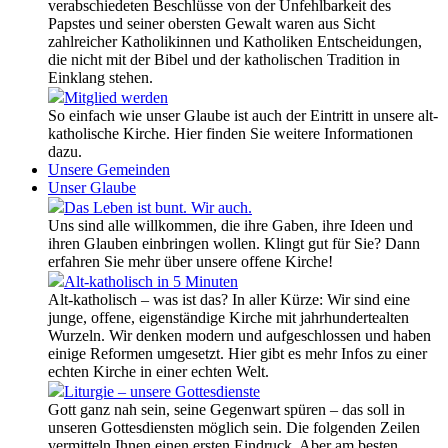
verabschiedeten Beschlüsse von der Unfehlbarkeit des
Papstes und seiner obersten Gewalt waren aus Sicht
zahlreicher Katholikinnen und Katholiken Entscheidungen,
die nicht mit der Bibel und der katholischen Tradition in
Einklang stehen.
Mitglied werden
So einfach wie unser Glaube ist auch der Eintritt in unsere alt-
katholische Kirche. Hier finden Sie weitere Informationen
dazu.
Unsere Gemeinden
Unser Glaube
Das Leben ist bunt. Wir auch.
Uns sind alle willkommen, die ihre Gaben, ihre Ideen und
ihren Glauben einbringen wollen. Klingt gut für Sie? Dann
erfahren Sie mehr über unsere offene Kirche!
Alt-katholisch in 5 Minuten
Alt-katholisch – was ist das? In aller Kürze: Wir sind eine
junge, offene, eigenständige Kirche mit jahrhundertealten
Wurzeln. Wir denken modern und aufgeschlossen und haben
einige Reformen umgesetzt. Hier gibt es mehr Infos zu einer
echten Kirche in einer echten Welt.
Liturgie – unsere Gottesdienste
Gott ganz nah sein, seine Gegenwart spüren – das soll in
unseren Gottesdiensten möglich sein. Die folgenden Zeilen
vermitteln Ihnen einen ersten Eindruck. Aber am besten