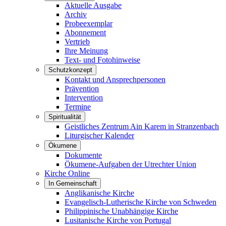
Aktuelle Ausgabe
Archiv
Probeexemplar
Abonnement
Vertrieb
Ihre Meinung
Text- und Fotohinweise
Schutzkonzept
Kontakt und Ansprechpersonen
Prävention
Intervention
Termine
Spiritualität
Geistliches Zentrum Ain Karem in Stranzenbach
Liturgischer Kalender
Ökumene
Dokumente
Ökumene-Aufgaben der Utrechter Union
Kirche Online
In Gemeinschaft
Anglikanische Kirche
Evangelisch-Lutherische Kirche von Schweden
Philippinische Unabhängige Kirche
Lusitanische Kirche von Portugal