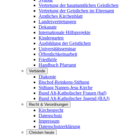
Vertretung der hauptamtlichen Geistlichen
Vertretung der Geistlichen im Ehrenamt
Amtliches Kirchenblatt
Landesvertretungen
Dekanate
Internationale Hilfsprojekte
Kindergarten
Ausbildung der Geistlichen
Universitätsseminar
Öffentlichkeitsarbeit
Friedhöfe
Handbuch Pfarramt
Verbände
Diakonie
Bischof-Reinkens-Stiftung
Stiftung Namen-Jesu Kirche
Bund Alt-Katholischer Frauen (baf)
Bund Alt-Katholischer Jugend (BAJ)
Recht & Verordnungen
Kirchenrecht
Datenschutz
Impressum
Datenschutzerklärung
Christen heute