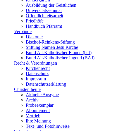
Ausbildung der Geistlichen
Universitätsseminar
Öffentlichkeitsarbeit
Friedhöfe
Handbuch Pfarramt
Verbände
Diakonie
Bischof-Reinkens-Stiftung
Stiftung Namen-Jesu Kirche
Bund Alt-Katholischer Frauen (baf)
Bund Alt-Katholischer Jugend (BAJ)
Recht & Verordnungen
Kirchenrecht
Datenschutz
Impressum
Datenschutzerklärung
Christen heute
Aktuelle Ausgabe
Archiv
Probeexemplar
Abonnement
Vertrieb
Ihre Meinung
Text- und Fotohinweise