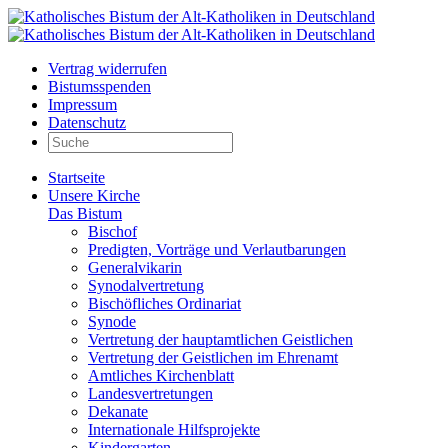
Vertrag widerrufen
Bistumsspenden
Impressum
Datenschutz
Startseite
Unsere Kirche
Das Bistum
Bischof
Predigten, Vorträge und Verlautbarungen
Generalvikarin
Synodalvertretung
Bischöfliches Ordinariat
Synode
Vertretung der hauptamtlichen Geistlichen
Vertretung der Geistlichen im Ehrenamt
Amtliches Kirchenblatt
Landesvertretungen
Dekanate
Internationale Hilfsprojekte
Kindergarten