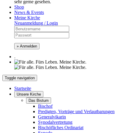
sehr gerne gesehen.
Shop
News & Events
Meine Kirche
Neuanmeldung / Login
» Anmelden
.
Toggle navigation
Startseite
Unsere Kirche
Das Bistum
Bischof
Predigten, Vorträge und Verlautbarungen
Generalvikarin
Synodalvertretung
Bischöfliches Ordinariat
Synode