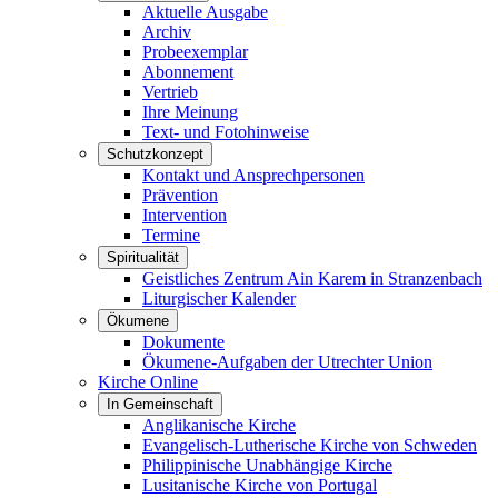
Aktuelle Ausgabe
Archiv
Probeexemplar
Abonnement
Vertrieb
Ihre Meinung
Text- und Fotohinweise
Schutzkonzept
Kontakt und Ansprechpersonen
Prävention
Intervention
Termine
Spiritualität
Geistliches Zentrum Ain Karem in Stranzenbach
Liturgischer Kalender
Ökumene
Dokumente
Ökumene-Aufgaben der Utrechter Union
Kirche Online
In Gemeinschaft
Anglikanische Kirche
Evangelisch-Lutherische Kirche von Schweden
Philippinische Unabhängige Kirche
Lusitanische Kirche von Portugal