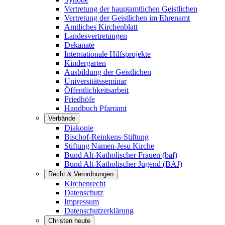
Vertretung der hauptamtlichen Geistlichen
Vertretung der Geistlichen im Ehrenamt
Amtliches Kirchenblatt
Landesvertretungen
Dekanate
Internationale Hilfsprojekte
Kindergarten
Ausbildung der Geistlichen
Universitätsseminar
Öffentlichkeitsarbeit
Friedhöfe
Handbuch Pfarramt
Verbände
Diakonie
Bischof-Reinkens-Stiftung
Stiftung Namen-Jesu Kirche
Bund Alt-Katholischer Frauen (baf)
Bund Alt-Katholischer Jugend (BAJ)
Recht & Verordnungen
Kirchenrecht
Datenschutz
Impressum
Datenschutzerklärung
Christen heute