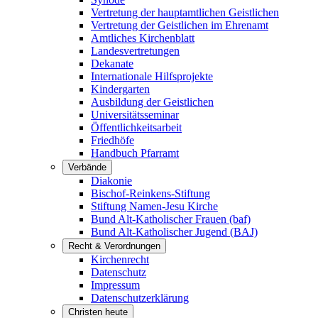
Vertretung der hauptamtlichen Geistlichen
Vertretung der Geistlichen im Ehrenamt
Amtliches Kirchenblatt
Landesvertretungen
Dekanate
Internationale Hilfsprojekte
Kindergarten
Ausbildung der Geistlichen
Universitätsseminar
Öffentlichkeitsarbeit
Friedhöfe
Handbuch Pfarramt
Verbände
Diakonie
Bischof-Reinkens-Stiftung
Stiftung Namen-Jesu Kirche
Bund Alt-Katholischer Frauen (baf)
Bund Alt-Katholischer Jugend (BAJ)
Recht & Verordnungen
Kirchenrecht
Datenschutz
Impressum
Datenschutzerklärung
Christen heute