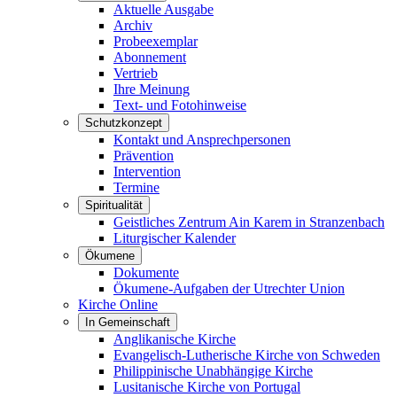
Aktuelle Ausgabe
Archiv
Probeexemplar
Abonnement
Vertrieb
Ihre Meinung
Text- und Fotohinweise
Schutzkonzept
Kontakt und Ansprechpersonen
Prävention
Intervention
Termine
Spiritualität
Geistliches Zentrum Ain Karem in Stranzenbach
Liturgischer Kalender
Ökumene
Dokumente
Ökumene-Aufgaben der Utrechter Union
Kirche Online
In Gemeinschaft
Anglikanische Kirche
Evangelisch-Lutherische Kirche von Schweden
Philippinische Unabhängige Kirche
Lusitanische Kirche von Portugal