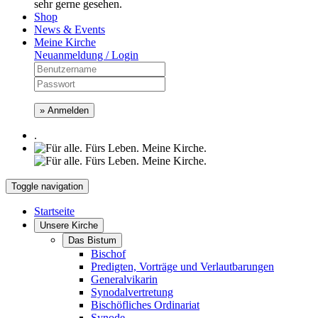
sehr gerne gesehen.
Shop
News & Events
Meine Kirche
Neuanmeldung / Login
» Anmelden
.
Toggle navigation
Startseite
Unsere Kirche
Das Bistum
Bischof
Predigten, Vorträge und Verlautbarungen
Generalvikarin
Synodalvertretung
Bischöfliches Ordinariat
Synode