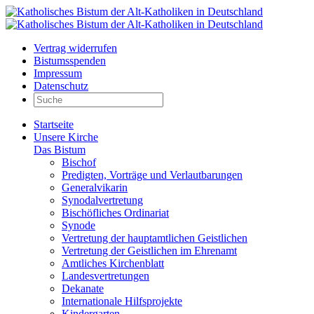
Vertrag widerrufen
Bistumsspenden
Impressum
Datenschutz
Startseite
Unsere Kirche
Das Bistum
Bischof
Predigten, Vorträge und Verlautbarungen
Generalvikarin
Synodalvertretung
Bischöfliches Ordinariat
Synode
Vertretung der hauptamtlichen Geistlichen
Vertretung der Geistlichen im Ehrenamt
Amtliches Kirchenblatt
Landesvertretungen
Dekanate
Internationale Hilfsprojekte
Kindergarten