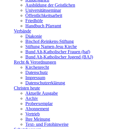
Ausbildung der Geistlichen
Universitätsseminar
Öffentlichkeitsarbeit
Friedhöfe
Handbuch Pfarramt
Verbände
Diakonie
Bischof-Reinkens-Stiftung
Stiftung Namen-Jesu Kirche
Bund Alt-Katholischer Frauen (baf)
Bund Alt-Katholischer Jugend (BAJ)
Recht & Verordnungen
Kirchenrecht
Datenschutz
Impressum
Datenschutzerklärung
Christen heute
Aktuelle Ausgabe
Archiv
Probeexemplar
Abonnement
Vertrieb
Ihre Meinung
Text- und Fotohinweise