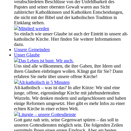
verabschiedeten Beschlüsse von der Unfehlbarkeit des
Papstes und seiner obersten Gewalt waren aus Sicht
zahlreicher Katholikinnen und Katholiken Entscheidungen,
die nicht mit der Bibel und der katholischen Tradition in
Einklang stehen.
Mitglied werden
So einfach wie unser Glaube ist auch der Eintritt in unsere alt-
katholische Kirche. Hier finden Sie weitere Informationen
dazu.
Unsere Gemeinden
Unser Glaube
Das Leben ist bunt. Wir auch.
Uns sind alle willkommen, die ihre Gaben, ihre Ideen und
ihren Glauben einbringen wollen. Klingt gut für Sie? Dann
erfahren Sie mehr über unsere offene Kirche!
Alt-katholisch in 5 Minuten
Alt-katholisch – was ist das? In aller Kürze: Wir sind eine
junge, offene, eigenständige Kirche mit jahrhundertealten
Wurzeln. Wir denken modern und aufgeschlossen und haben
einige Reformen umgesetzt. Hier gibt es mehr Infos zu einer
echten Kirche in einer echten Welt.
Liturgie – unsere Gottesdienste
Gott ganz nah sein, seine Gegenwart spüren – das soll in
unseren Gottesdiensten möglich sein. Die folgenden Zeilen
vermitteln Ihnen einen ersten Eindruck. Aber am besten