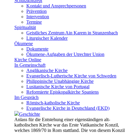
Schutzkonzept
Kontakt und Ansprechpersonen
Prävention
Intervention
Termine
Spiritualität
Geistliches Zentrum Ain Karem in Stranzenbach
Liturgischer Kalender
Ökumene
Dokumente
Ökumene-Aufgaben der Utrechter Union
Kirche Online
In Gemeinschaft
Anglikanische Kirche
Evangelisch-Lutherische Kirche von Schweden
Philippinische Unabhängige Kirche
Lusitanische Kirche von Portugal
Reformierte Episkopalkirche Spaniens
Im Gespräch
Römisch-katholische Kirche
Evangelische Kirche in Deutschland (EKD)
Geschichte
Anlass für die Entstehung einer eigenständigen alt-
katholischen Kirche war das Erste Vatikanische Konzil,
welches 1869/70 in Rom stattfand. Die von diesem Konzil