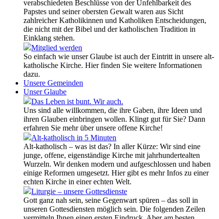
verabschiedeten Beschlüsse von der Unfehlbarkeit des
Papstes und seiner obersten Gewalt waren aus Sicht
zahlreicher Katholikinnen und Katholiken Entscheidungen,
die nicht mit der Bibel und der katholischen Tradition in
Einklang stehen.
Mitglied werden
So einfach wie unser Glaube ist auch der Eintritt in unsere alt-
katholische Kirche. Hier finden Sie weitere Informationen
dazu.
Unsere Gemeinden
Unser Glaube
Das Leben ist bunt. Wir auch.
Uns sind alle willkommen, die ihre Gaben, ihre Ideen und
ihren Glauben einbringen wollen. Klingt gut für Sie? Dann
erfahren Sie mehr über unsere offene Kirche!
Alt-katholisch in 5 Minuten
Alt-katholisch – was ist das? In aller Kürze: Wir sind eine
junge, offene, eigenständige Kirche mit jahrhundertealten
Wurzeln. Wir denken modern und aufgeschlossen und haben
einige Reformen umgesetzt. Hier gibt es mehr Infos zu einer
echten Kirche in einer echten Welt.
Liturgie – unsere Gottesdienste
Gott ganz nah sein, seine Gegenwart spüren – das soll in
unseren Gottesdiensten möglich sein. Die folgenden Zeilen
vermitteln Ihnen einen ersten Eindruck. Aber am besten