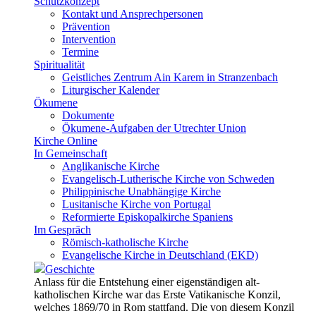
Schutzkonzept
Kontakt und Ansprechpersonen
Prävention
Intervention
Termine
Spiritualität
Geistliches Zentrum Ain Karem in Stranzenbach
Liturgischer Kalender
Ökumene
Dokumente
Ökumene-Aufgaben der Utrechter Union
Kirche Online
In Gemeinschaft
Anglikanische Kirche
Evangelisch-Lutherische Kirche von Schweden
Philippinische Unabhängige Kirche
Lusitanische Kirche von Portugal
Reformierte Episkopalkirche Spaniens
Im Gespräch
Römisch-katholische Kirche
Evangelische Kirche in Deutschland (EKD)
Geschichte
Anlass für die Entstehung einer eigenständigen alt-
katholischen Kirche war das Erste Vatikanische Konzil,
welches 1869/70 in Rom stattfand. Die von diesem Konzil