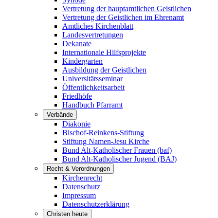
Vertretung der hauptamtlichen Geistlichen
Vertretung der Geistlichen im Ehrenamt
Amtliches Kirchenblatt
Landesvertretungen
Dekanate
Internationale Hilfsprojekte
Kindergarten
Ausbildung der Geistlichen
Universitätsseminar
Öffentlichkeitsarbeit
Friedhöfe
Handbuch Pfarramt
Verbände
Diakonie
Bischof-Reinkens-Stiftung
Stiftung Namen-Jesu Kirche
Bund Alt-Katholischer Frauen (baf)
Bund Alt-Katholischer Jugend (BAJ)
Recht & Verordnungen
Kirchenrecht
Datenschutz
Impressum
Datenschutzerklärung
Christen heute