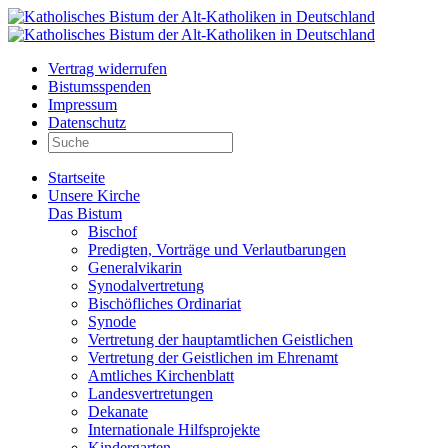
Vertrag widerrufen
Bistumsspenden
Impressum
Datenschutz
Startseite
Unsere Kirche
Das Bistum
Bischof
Predigten, Vorträge und Verlautbarungen
Generalvikarin
Synodalvertretung
Bischöfliches Ordinariat
Synode
Vertretung der hauptamtlichen Geistlichen
Vertretung der Geistlichen im Ehrenamt
Amtliches Kirchenblatt
Landesvertretungen
Dekanate
Internationale Hilfsprojekte
Kindergarten