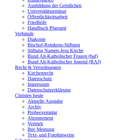
Ausbildung der Geistlichen
Universitätsseminar
Öffentlichkeitsarbeit
Friedhöfe
Handbuch Pfarramt
Verbände
Diakonie
Bischof-Reinkens-Stiftung
Stiftung Namen-Jesu Kirche
Bund Alt-Katholischer Frauen (baf)
Bund Alt-Katholischer Jugend (BAJ)
Recht & Verordnungen
Kirchenrecht
Datenschutz
Impressum
Datenschutzerklärung
Christen heute
Aktuelle Ausgabe
Archiv
Probeexemplar
Abonnement
Vertrieb
Ihre Meinung
Text- und Fotohinweise