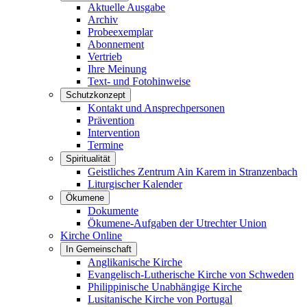
Aktuelle Ausgabe
Archiv
Probeexemplar
Abonnement
Vertrieb
Ihre Meinung
Text- und Fotohinweise
Schutzkonzept
Kontakt und Ansprechpersonen
Prävention
Intervention
Termine
Spiritualität
Geistliches Zentrum Ain Karem in Stranzenbach
Liturgischer Kalender
Ökumene
Dokumente
Ökumene-Aufgaben der Utrechter Union
Kirche Online
In Gemeinschaft
Anglikanische Kirche
Evangelisch-Lutherische Kirche von Schweden
Philippinische Unabhängige Kirche
Lusitanische Kirche von Portugal