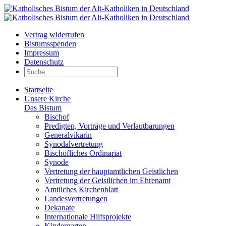
Vertrag widerrufen
Bistumsspenden
Impressum
Datenschutz
Startseite
Unsere Kirche
Das Bistum
Bischof
Predigten, Vorträge und Verlautbarungen
Generalvikarin
Synodalvertretung
Bischöfliches Ordinariat
Synode
Vertretung der hauptamtlichen Geistlichen
Vertretung der Geistlichen im Ehrenamt
Amtliches Kirchenblatt
Landesvertretungen
Dekanate
Internationale Hilfsprojekte
Kindergarten