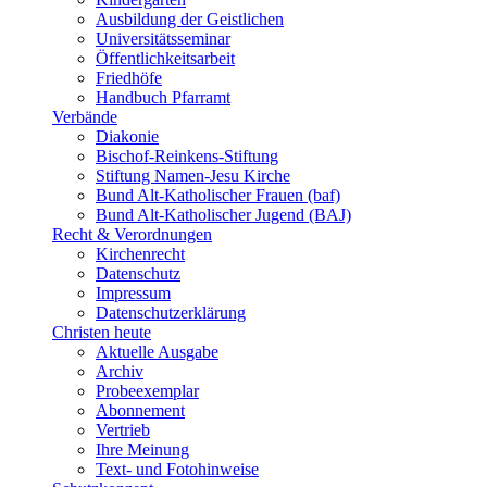
Ausbildung der Geistlichen
Universitätsseminar
Öffentlichkeitsarbeit
Friedhöfe
Handbuch Pfarramt
Verbände
Diakonie
Bischof-Reinkens-Stiftung
Stiftung Namen-Jesu Kirche
Bund Alt-Katholischer Frauen (baf)
Bund Alt-Katholischer Jugend (BAJ)
Recht & Verordnungen
Kirchenrecht
Datenschutz
Impressum
Datenschutzerklärung
Christen heute
Aktuelle Ausgabe
Archiv
Probeexemplar
Abonnement
Vertrieb
Ihre Meinung
Text- und Fotohinweise