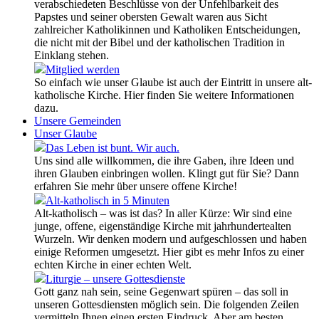
verabschiedeten Beschlüsse von der Unfehlbarkeit des
Papstes und seiner obersten Gewalt waren aus Sicht
zahlreicher Katholikinnen und Katholiken Entscheidungen,
die nicht mit der Bibel und der katholischen Tradition in
Einklang stehen.
Mitglied werden
So einfach wie unser Glaube ist auch der Eintritt in unsere alt-
katholische Kirche. Hier finden Sie weitere Informationen
dazu.
Unsere Gemeinden
Unser Glaube
Das Leben ist bunt. Wir auch.
Uns sind alle willkommen, die ihre Gaben, ihre Ideen und
ihren Glauben einbringen wollen. Klingt gut für Sie? Dann
erfahren Sie mehr über unsere offene Kirche!
Alt-katholisch in 5 Minuten
Alt-katholisch – was ist das? In aller Kürze: Wir sind eine
junge, offene, eigenständige Kirche mit jahrhundertealten
Wurzeln. Wir denken modern und aufgeschlossen und haben
einige Reformen umgesetzt. Hier gibt es mehr Infos zu einer
echten Kirche in einer echten Welt.
Liturgie – unsere Gottesdienste
Gott ganz nah sein, seine Gegenwart spüren – das soll in
unseren Gottesdiensten möglich sein. Die folgenden Zeilen
vermitteln Ihnen einen ersten Eindruck. Aber am besten