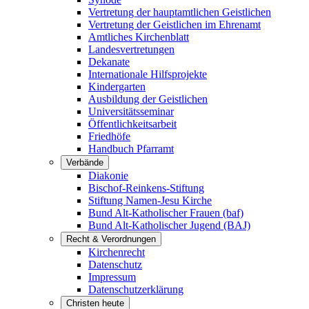
Vertretung der hauptamtlichen Geistlichen
Vertretung der Geistlichen im Ehrenamt
Amtliches Kirchenblatt
Landesvertretungen
Dekanate
Internationale Hilfsprojekte
Kindergarten
Ausbildung der Geistlichen
Universitätsseminar
Öffentlichkeitsarbeit
Friedhöfe
Handbuch Pfarramt
Verbände
Diakonie
Bischof-Reinkens-Stiftung
Stiftung Namen-Jesu Kirche
Bund Alt-Katholischer Frauen (baf)
Bund Alt-Katholischer Jugend (BAJ)
Recht & Verordnungen
Kirchenrecht
Datenschutz
Impressum
Datenschutzerklärung
Christen heute