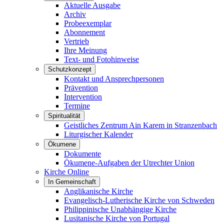
Aktuelle Ausgabe
Archiv
Probeexemplar
Abonnement
Vertrieb
Ihre Meinung
Text- und Fotohinweise
Schutzkonzept
Kontakt und Ansprechpersonen
Prävention
Intervention
Termine
Spiritualität
Geistliches Zentrum Ain Karem in Stranzenbach
Liturgischer Kalender
Ökumene
Dokumente
Ökumene-Aufgaben der Utrechter Union
Kirche Online
In Gemeinschaft
Anglikanische Kirche
Evangelisch-Lutherische Kirche von Schweden
Philippinische Unabhängige Kirche
Lusitanische Kirche von Portugal