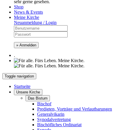
sehr gerne gesehen.
Shop
News & Events
Meine Kirche
Neuanmeldung / Login
» Anmelden
.
Toggle navigation
Startseite
Unsere Kirche
Das Bistum
Bischof
Predigten, Vorträge und Verlautbarungen
Generalvikarin
Synodalvertretung
Bischöfliches Ordinariat
Synode