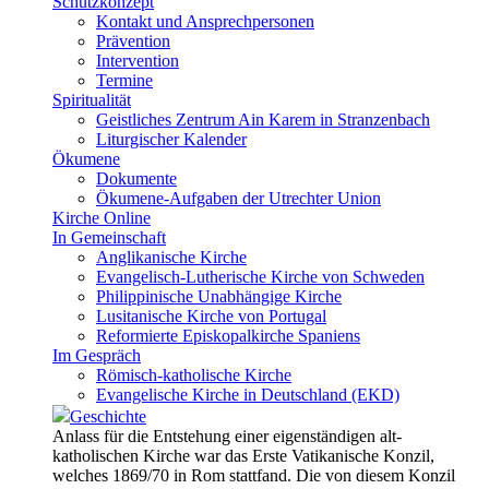
Schutzkonzept
Kontakt und Ansprechpersonen
Prävention
Intervention
Termine
Spiritualität
Geistliches Zentrum Ain Karem in Stranzenbach
Liturgischer Kalender
Ökumene
Dokumente
Ökumene-Aufgaben der Utrechter Union
Kirche Online
In Gemeinschaft
Anglikanische Kirche
Evangelisch-Lutherische Kirche von Schweden
Philippinische Unabhängige Kirche
Lusitanische Kirche von Portugal
Reformierte Episkopalkirche Spaniens
Im Gespräch
Römisch-katholische Kirche
Evangelische Kirche in Deutschland (EKD)
Geschichte
Anlass für die Entstehung einer eigenständigen alt-
katholischen Kirche war das Erste Vatikanische Konzil,
welches 1869/70 in Rom stattfand. Die von diesem Konzil