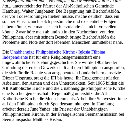
Konsequenz immer mit Gerechtigkeit und Menschenwürde zu tun
hat
„, unterstreicht der Pfarrer der Alt-Katholischen Gemeinde
Hamburg, Walter Jungbauer. Die Begegnung mit Bischof Ablón,
der vor Todesdrohungen fliehen müsse, mache deutlich, dass ein
solcher Einsatz auch solch persönliche und existentielle Folgen
haben könne, wie man sie sich hierzulande fast nicht vorstellen
könne. Zwar höre man ab und zu in den Nachrichten von den
Philippinen, aber mit seinem Besuch bringe Bischof Ablón die
Probleme und Nöte der dort lebenden Menschen unmittelbar nahe.
Die
Unabhängige Philippinische Kirche / Iglesia Filipina
Independiente
hat für eine Religionsgemeinschaft eine
ungewöhnliche Entstehungsgeschichte. Sie wurde 1902 bei der
Gründung der ersten Gewerkschaft auf den Philippinen ausgerufen,
die sich für die Rechte von ausgebeuteten Landarbeitern einsetzte.
Dieser Ursprung prägt die IFI bis heute: Ihr Engagement gilt den
Arbeitern, den Armen und den Unterdrückten. Seit 1965 bilden die
Alt-Katholische Kirche und die Unabhängige Philippinische Kirche
eine Kirchengemeinschaft. Regelmäßig unterstützt die Alt-
Katholische Kirche die Menschenrechts-Arbeit ihre Schwesterkirche
auf den Philippinen durch Spendensammlungen. In Hamburg
arbeitet derzeit June Yañez, ein Priester der Unabhängigen
Philippinischen Kirche, in der Evangelischen Seemannsmission bei
Seemannspastor Matthias Ristau.