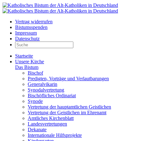
Vertrag widerrufen
Bistumsspenden
Impressum
Datenschutz
Startseite
Unsere Kirche
Das Bistum
Bischof
Predigten, Vorträge und Verlautbarungen
Generalvikarin
Synodalvertretung
Bischöfliches Ordinariat
Synode
Vertretung der hauptamtlichen Geistlichen
Vertretung der Geistlichen im Ehrenamt
Amtliches Kirchenblatt
Landesvertretungen
Dekanate
Internationale Hilfsprojekte
Kindergarten