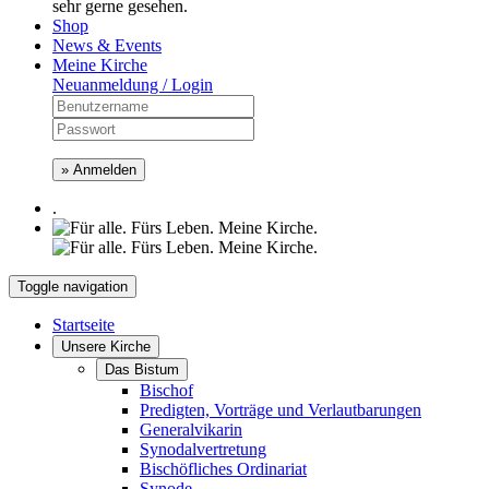
sehr gerne gesehen.
Shop
News & Events
Meine Kirche
Neuanmeldung / Login
» Anmelden
.
Toggle navigation
Startseite
Unsere Kirche
Das Bistum
Bischof
Predigten, Vorträge und Verlautbarungen
Generalvikarin
Synodalvertretung
Bischöfliches Ordinariat
Synode