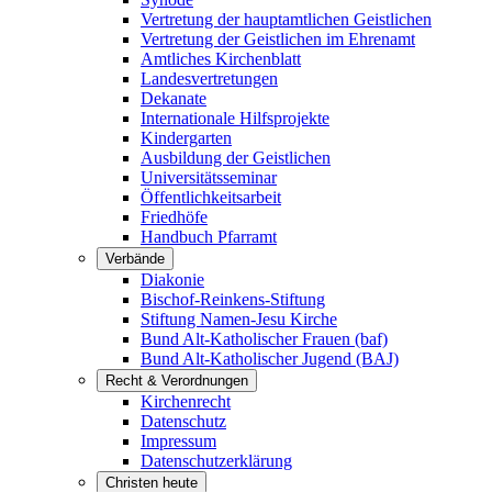
Vertretung der hauptamtlichen Geistlichen
Vertretung der Geistlichen im Ehrenamt
Amtliches Kirchenblatt
Landesvertretungen
Dekanate
Internationale Hilfsprojekte
Kindergarten
Ausbildung der Geistlichen
Universitätsseminar
Öffentlichkeitsarbeit
Friedhöfe
Handbuch Pfarramt
Verbände
Diakonie
Bischof-Reinkens-Stiftung
Stiftung Namen-Jesu Kirche
Bund Alt-Katholischer Frauen (baf)
Bund Alt-Katholischer Jugend (BAJ)
Recht & Verordnungen
Kirchenrecht
Datenschutz
Impressum
Datenschutzerklärung
Christen heute