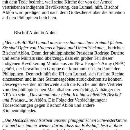
mit dem Tode bedroht, weil seine Kirche der von der Armee
vertriebenen indigenen Bevölkerung, den Lumad, hilft. Bischof
Ablón wird predigen und nach dem Gottesdienst über die Situation
auf den Philippinen berichten.
Bischof Antonio Ablón
„
Mehr als 40.000 Lumad mussten schon aus ihrer Heimat fliehen.
Sie sind Opfer von Ungerechtigkeit und Unterdrückung
„, berichtet
Bischof Ablón. Denn der philippinische Präsident Rodrigo Duterte
und seine Militärs sind überzeugt, dass ein großer Teil dieser
indigenen Bevölkerung Mindanaos zur New People’s Army (NPA)
gehört, der bewaffneten Gruppe der kommunistischen Partei der
Philippinen. Dennoch hilft die IFI den Lumad, sich für ihre Rechte
einzusetzen und in ihre Stammesgebiete zurückkehren zu können.
Deswegen werden mittlerweile auch die Kirche und ihre Vertreter
von den philippinischen Machthabern verdächtigt, Anhänger der
NPA zu sein. „
Das stimmt aber nicht. Ich bin schließlich Bischof
und Priester
„, so Ablón. Die Folge der Verdächtigungen:
Todesdrohungen gegen Bischof Ablón und andere
Kirchenmitglieder.
„
Die Menschenrechtsarbeit unserer philippinischen Schwesterkirche
erinnert uns immer wieder daran, dass die Botschaft Jesu in ihrer