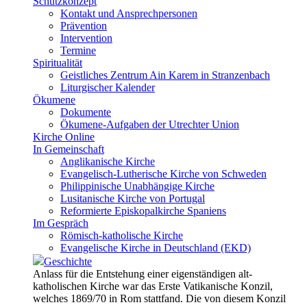
Schutzkonzept
Kontakt und Ansprechpersonen
Prävention
Intervention
Termine
Spiritualität
Geistliches Zentrum Ain Karem in Stranzenbach
Liturgischer Kalender
Ökumene
Dokumente
Ökumene-Aufgaben der Utrechter Union
Kirche Online
In Gemeinschaft
Anglikanische Kirche
Evangelisch-Lutherische Kirche von Schweden
Philippinische Unabhängige Kirche
Lusitanische Kirche von Portugal
Reformierte Episkopalkirche Spaniens
Im Gespräch
Römisch-katholische Kirche
Evangelische Kirche in Deutschland (EKD)
Geschichte
Anlass für die Entstehung einer eigenständigen alt-
katholischen Kirche war das Erste Vatikanische Konzil,
welches 1869/70 in Rom stattfand. Die von diesem Konzil