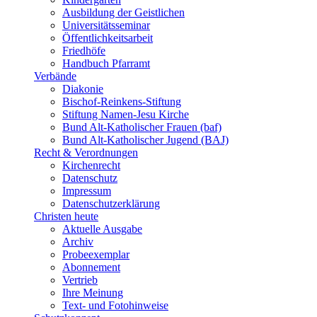
Ausbildung der Geistlichen
Universitätsseminar
Öffentlichkeitsarbeit
Friedhöfe
Handbuch Pfarramt
Verbände
Diakonie
Bischof-Reinkens-Stiftung
Stiftung Namen-Jesu Kirche
Bund Alt-Katholischer Frauen (baf)
Bund Alt-Katholischer Jugend (BAJ)
Recht & Verordnungen
Kirchenrecht
Datenschutz
Impressum
Datenschutzerklärung
Christen heute
Aktuelle Ausgabe
Archiv
Probeexemplar
Abonnement
Vertrieb
Ihre Meinung
Text- und Fotohinweise