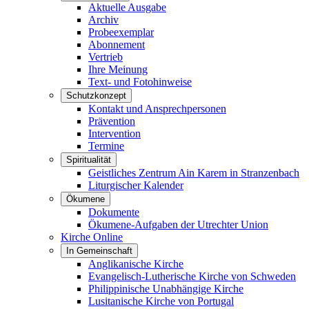
Aktuelle Ausgabe
Archiv
Probeexemplar
Abonnement
Vertrieb
Ihre Meinung
Text- und Fotohinweise
Schutzkonzept
Kontakt und Ansprechpersonen
Prävention
Intervention
Termine
Spiritualität
Geistliches Zentrum Ain Karem in Stranzenbach
Liturgischer Kalender
Ökumene
Dokumente
Ökumene-Aufgaben der Utrechter Union
Kirche Online
In Gemeinschaft
Anglikanische Kirche
Evangelisch-Lutherische Kirche von Schweden
Philippinische Unabhängige Kirche
Lusitanische Kirche von Portugal