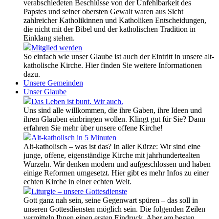
verabschiedeten Beschlüsse von der Unfehlbarkeit des
Papstes und seiner obersten Gewalt waren aus Sicht
zahlreicher Katholikinnen und Katholiken Entscheidungen,
die nicht mit der Bibel und der katholischen Tradition in
Einklang stehen.
Mitglied werden
So einfach wie unser Glaube ist auch der Eintritt in unsere alt-
katholische Kirche. Hier finden Sie weitere Informationen
dazu.
Unsere Gemeinden
Unser Glaube
Das Leben ist bunt. Wir auch.
Uns sind alle willkommen, die ihre Gaben, ihre Ideen und
ihren Glauben einbringen wollen. Klingt gut für Sie? Dann
erfahren Sie mehr über unsere offene Kirche!
Alt-katholisch in 5 Minuten
Alt-katholisch – was ist das? In aller Kürze: Wir sind eine
junge, offene, eigenständige Kirche mit jahrhundertealten
Wurzeln. Wir denken modern und aufgeschlossen und haben
einige Reformen umgesetzt. Hier gibt es mehr Infos zu einer
echten Kirche in einer echten Welt.
Liturgie – unsere Gottesdienste
Gott ganz nah sein, seine Gegenwart spüren – das soll in
unseren Gottesdiensten möglich sein. Die folgenden Zeilen
vermitteln Ihnen einen ersten Eindruck. Aber am besten