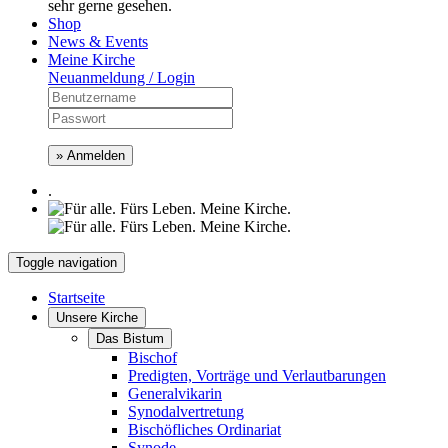
sehr gerne gesehen.
Shop
News & Events
Meine Kirche
Neuanmeldung / Login
» Anmelden
.
Toggle navigation
Startseite
Unsere Kirche
Das Bistum
Bischof
Predigten, Vorträge und Verlautbarungen
Generalvikarin
Synodalvertretung
Bischöfliches Ordinariat
Synode