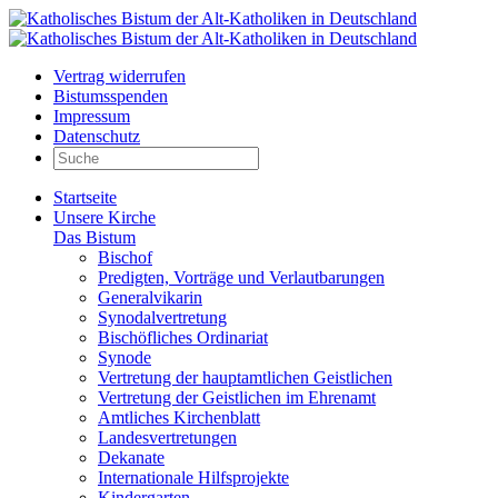
Vertrag widerrufen
Bistumsspenden
Impressum
Datenschutz
Startseite
Unsere Kirche
Das Bistum
Bischof
Predigten, Vorträge und Verlautbarungen
Generalvikarin
Synodalvertretung
Bischöfliches Ordinariat
Synode
Vertretung der hauptamtlichen Geistlichen
Vertretung der Geistlichen im Ehrenamt
Amtliches Kirchenblatt
Landesvertretungen
Dekanate
Internationale Hilfsprojekte
Kindergarten