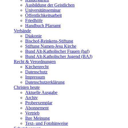
Ausbildung der Geistlichen
Universitätsseminar
Öffentlichkeitsarbeit
Friedhöfe
Handbuch Pfarramt
Verbände
Diakonie
Bischof-Reinkens-Stiftung
Stiftung Namen-Jesu Kirche
Bund Alt-Katholischer Frauen (baf)
Bund Alt-Katholischer Jugend (BAJ)
Recht & Verordnungen
Kirchenrecht
Datenschutz
Impressum
Datenschutzerklärung
Christen heute
Aktuelle Ausgabe
Archiv
Probeexemplar
Abonnement
Vertrieb
Ihre Meinung
Text- und Fotohinweise