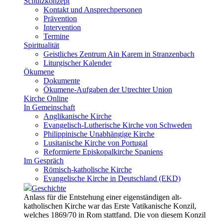
Schutzkonzept
Kontakt und Ansprechpersonen
Prävention
Intervention
Termine
Spiritualität
Geistliches Zentrum Ain Karem in Stranzenbach
Liturgischer Kalender
Ökumene
Dokumente
Ökumene-Aufgaben der Utrechter Union
Kirche Online
In Gemeinschaft
Anglikanische Kirche
Evangelisch-Lutherische Kirche von Schweden
Philippinische Unabhängige Kirche
Lusitanische Kirche von Portugal
Reformierte Episkopalkirche Spaniens
Im Gespräch
Römisch-katholische Kirche
Evangelische Kirche in Deutschland (EKD)
Geschichte
Anlass für die Entstehung einer eigenständigen alt-
katholischen Kirche war das Erste Vatikanische Konzil,
welches 1869/70 in Rom stattfand. Die von diesem Konzil