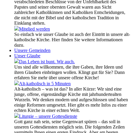
verabschiedeten Beschlüsse von der Unfehlbarkeit des
Papstes und seiner obersten Gewalt waren aus Sicht
zahlreicher Katholikinnen und Katholiken Entscheidungen,
die nicht mit der Bibel und der katholischen Tradition in
Einklang stehen.
Mitglied werden
So einfach wie unser Glaube ist auch der Eintritt in unsere alt-
katholische Kirche. Hier finden Sie weitere Informationen
dazu.
Unsere Gemeinden
Unser Glaube
Das Leben ist bunt. Wir auch.
Uns sind alle willkommen, die ihre Gaben, ihre Ideen und
ihren Glauben einbringen wollen. Klingt gut für Sie? Dann
erfahren Sie mehr über unsere offene Kirche!
Alt-katholisch in 5 Minuten
Alt-katholisch – was ist das? In aller Kürze: Wir sind eine
junge, offene, eigenständige Kirche mit jahrhundertealten
Wurzeln. Wir denken modern und aufgeschlossen und haben
einige Reformen umgesetzt. Hier gibt es mehr Infos zu einer
echten Kirche in einer echten Welt.
Liturgie – unsere Gottesdienste
Gott ganz nah sein, seine Gegenwart spüren – das soll in
unseren Gottesdiensten möglich sein. Die folgenden Zeilen
vermitteln Ihnen einen ersten Eindruck. Aber am besten