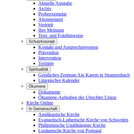
Aktuelle Ausgabe
Archiv
Probeexemplar
Abonnement
Vertrieb
Ihre Meinung
Text- und Fotohinweise
Schutzkonzept
Kontakt und Ansprechpersonen
Prävention
Intervention
Termine
Spiritualität
Geistliches Zentrum Ain Karem in Stranzenbach
Liturgischer Kalender
Ökumene
Dokumente
Ökumene-Aufgaben der Utrechter Union
Kirche Online
In Gemeinschaft
Anglikanische Kirche
Evangelisch-Lutherische Kirche von Schweden
Philippinische Unabhängige Kirche
Lusitanische Kirche von Portugal