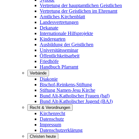
Vertretung der hauptamtlichen Geistlichen
Vertretung der Geistlichen im Ehrenamt
Amtliches Kirchenblatt
Landesvertretungen
Dekanate
Internationale Hilfsprojekte
Kindergarten
Ausbildung der Geistlichen
Universitätsseminar
Öffentlichkeitsarbeit
Friedhöfe
Handbuch Pfarramt
Verbände
Diakonie
Bischof-Reinkens-Stiftung
Stiftung Namen-Jesu Kirche
Bund Alt-Katholischer Frauen (baf)
Bund Alt-Katholischer Jugend (BAJ)
Recht & Verordnungen
Kirchenrecht
Datenschutz
Impressum
Datenschutzerklärung
Christen heute